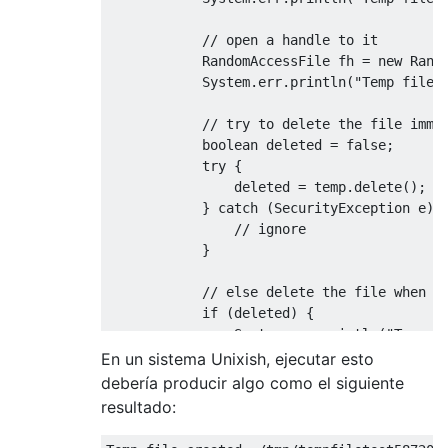
// open a handle to it
            RandomAccessFile fh = 
new
 Rand
            System.err.println(
"Temp file 
// try to delete the file imme
boolean
 deleted = 
false
;

try
 {

                deleted = temp.delete();

            } 
catch
 (SecurityException e) {
// ignore
            }

// else delete the file when t
if
 (deleted) {

                System.err.println(
"Temp f
            } 
else
 {

En un sistema Unixish, ejecutar esto
                temp.deleteOnExit();

debería producir algo como el siguiente
                System.err.println(
"Temp f
resultado:
            }
