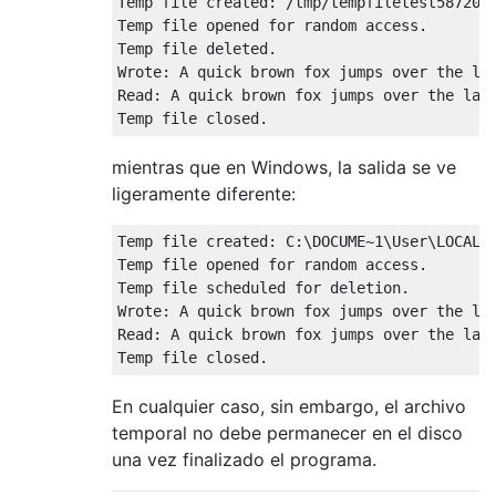
Temp file created: /tmp/tempfiletest5872001
try
 {

Temp file opened for random access.

// test writing data to th
Temp file deleted.

                String str = 
"A quick brow
Wrote: A quick brown fox jumps over the laz
                fh.writeUTF(str);

Read: A quick brown fox jumps over the lazy
                System.err.println(
"Wrote:
// test reading the data b
mientras que en Windows, la salida se ve
                fh.seek(
0
);

ligeramente diferente:
                String out = fh.readUTF();

                System.err.println(
"Read: 
Temp file created: C:\DOCUME~1\User\LOCALS~
Temp file opened for random access.

            } 
finally
 {

Temp file scheduled for deletion.

// close the file
Wrote: A quick brown fox jumps over the laz
                fh.close();

Read: A quick brown fox jumps over the lazy
                System.err.println(
"Temp f
            }

En cualquier caso, sin embargo, el archivo
        } 
catch
 (IOException e) {

temporal no debe permanecer en el disco
            e.printStackTrace();

        }

una vez finalizado el programa.
    }
