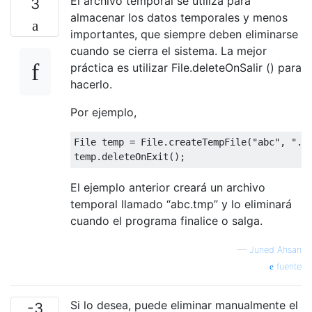
El archivo temporal se utiliza para
3
almacenar los datos temporales y menos
importantes, que siempre deben eliminarse
cuando se cierra el sistema. La mejor
práctica es utilizar File.deleteOnSalir () para
hacerlo.
Por ejemplo,
File temp = File.createTempFile(
"abc"
, 
".t
El ejemplo anterior creará un archivo
temporal llamado “abc.tmp” y lo eliminará
cuando el programa finalice o salga.
—
Juned Ahsan
fuente
Si lo desea, puede eliminar manualmente el
-3