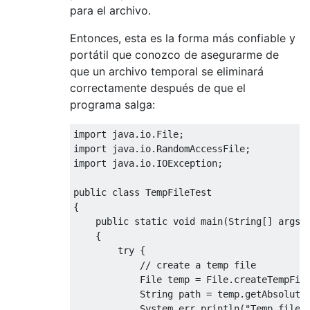
para el archivo.
Entonces, esta es la forma más confiable y
portátil que conozco de asegurarme de
que un archivo temporal se eliminará
correctamente después de que el
programa salga:
import
import
import
 java.io.IOException;

public
class
TempFileTest
{

public
static
void
main
(String[] args)
{

try
 {

// create a temp file
            File temp = File.createTempFil
            String path = temp.getAbsoluteP
            System.err.println(
"Temp file 