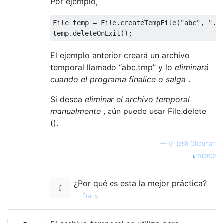
Por ejemplo,
File temp = File.createTempFile(
"abc"
, 
".t
El ejemplo anterior creará un archivo
temporal llamado “abc.tmp” y lo
eliminará
cuando el programa finalice o salga
.
Si desea
eliminar el archivo temporal
manualmente
, aún puede usar File.delete
().
—
Grijesh Chauhan
fuente
¿Por qué es esta la mejor práctica?
—
Frans