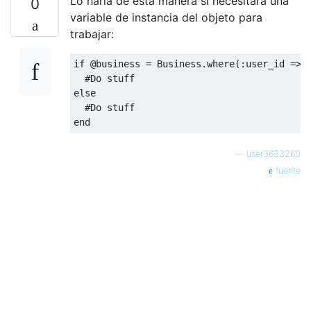
Lo haría de esta manera si necesitara una
0
variable de instancia del objeto para
trabajar:
if
 @business = Business.where(
:user_id
 => 
#Do stuff
else
#Do stuff
end
—
user3633260
fuente