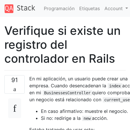
Programación
Etiquetas
Account
Verifique si existe un
registro del
controlador en Rails
En mi aplicación, un usuario puede crear una
91
empresa. Cuando desencadenan la
acc
index
en mi
quiero comprobar
BusinessesController
un negocio está relacionado con
current_use
En caso afirmativo: muestre el negocio.
Si no: redirige a la
acción.
new
Estaba tratando de usar esto: