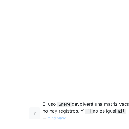
1
El uso
devolverá una matriz vací
where
no hay registros. Y
no es igual
[]
nil
—
mind.blank