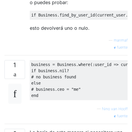
o puedes probar:
if
 Business.find_by_user_id(current_user.i
esto devolverá uno o nulo.
—
marimaf
fuente
1
business = Business.where(
:user_id
if
 business.
nil
# no business found
else
# business.ceo = "me"
end
—
Nino van Hooff
fuente