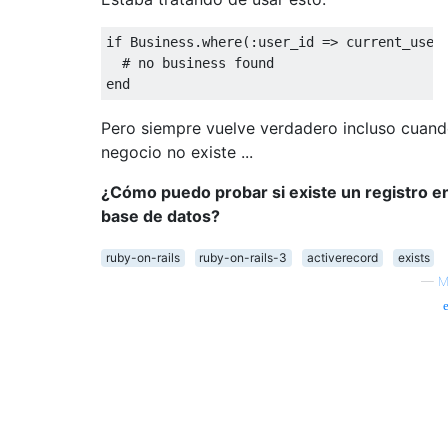
if
 Business.where(
:user_id
 => current_user
# no business found
end
Pero siempre vuelve verdadero incluso cuand
negocio no existe ...
¿Cómo puedo probar si existe un registro e
base de datos?
ruby-on-rails
ruby-on-rails-3
activerecord
exists
—
M