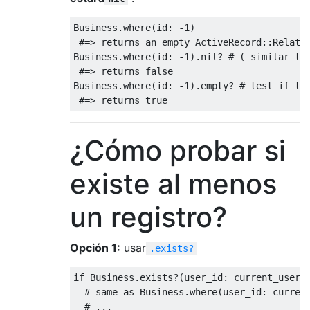
Business.where(
id:
 -
1
) 

#=> returns an empty ActiveRecord::Relati
Business.where(
id:
 -
1
).
nil
? 
# ( similar to
#=> returns false
Business.where(
id:
 -
1
).empty? 
# test if th
#=> returns true
¿Cómo probar si
existe al menos
un registro?
Opción 1:
usar
.exists?
if
 Business.exists?(
user_id:
 current_user.i
# same as Business.where(user_id: curren
# ...