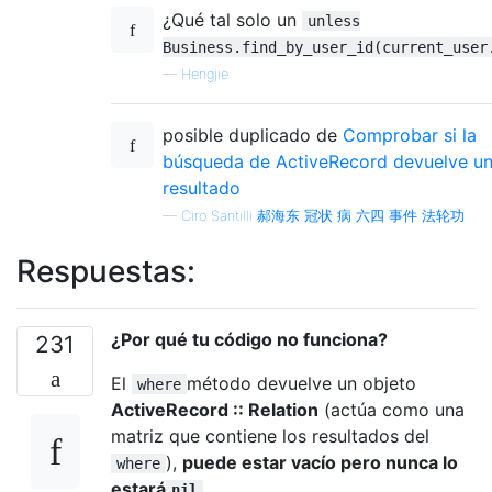
¿Qué tal solo un
unless
Business.find_by_user_id(current_user
—
Hengjie
posible duplicado de
Comprobar si la
búsqueda de ActiveRecord devuelve u
resultado
—
Ciro Santilli 郝海东 冠状 病 六四 事件 法轮功
Respuestas:
¿Por qué tu código no funciona?
231
El
método devuelve un objeto
where
ActiveRecord :: Relation
(actúa como una
matriz que contiene los resultados del
),
puede estar vacío pero nunca lo
where
estará
.
nil