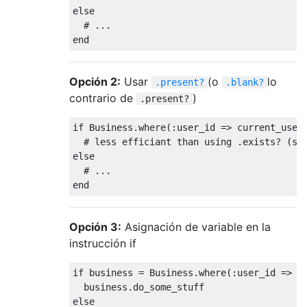
else
# ...
end
Opción 2:
Usar
(o
lo
.present?
.blank?
contrario de
)
.present?
if
 Business.where(
:user_id
 => current_user.
# less efficiant than using .exists? (se
else
# ...
end
Opción 3:
Asignación de variable en la
instrucción if
if
 business = Business.where(
:user_id
 => c
else