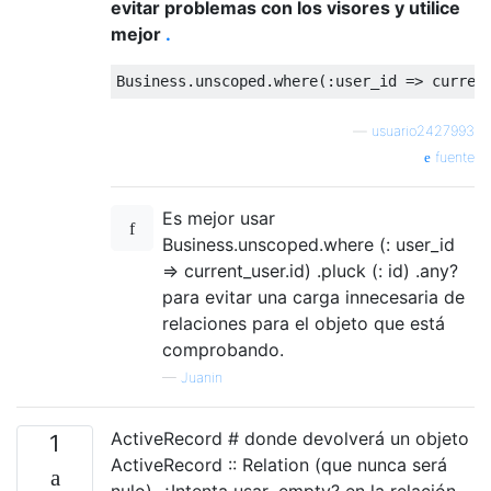
evitar problemas con los visores y utilice
mejor
.
Business.unscoped.where(
:user_id
—
usuario2427993
fuente
Es mejor usar
Business.unscoped.where (: user_id
=> current_user.id) .pluck (: id) .any?
para evitar una carga innecesaria de
relaciones para el objeto que está
comprobando.
—
Juanin
ActiveRecord # donde devolverá un objeto
1
ActiveRecord :: Relation (que nunca será
nulo). ¿Intenta usar .empty? en la relación