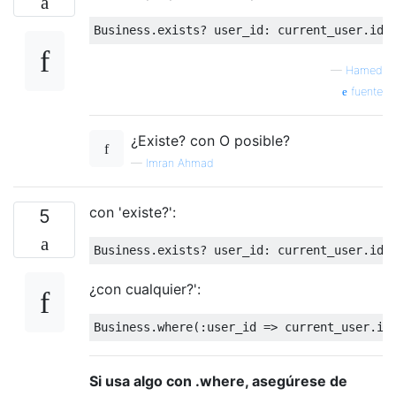
Business.exists? 
user_id:
—
Hamed
fuente
¿Existe? con O posible?
—
Imran Ahmad
con 'existe?':
5
Business.exists? 
user_id:
 current_user.id 
¿con cualquier?':
Business.where(
:user_id
 => current_user.id
Si usa algo con .where, asegúrese de