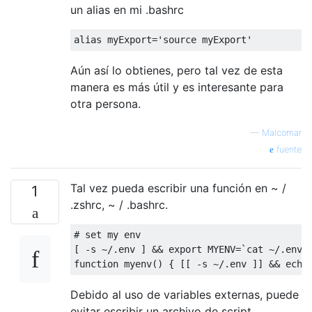
un alias en mi .bashrc
alias myExport
=
'source myExport'
Aún así lo obtienes, pero tal vez de esta
manera es más útil y es interesante para
otra persona.
—
Malcomar
fuente
Tal vez pueda escribir una función en ~ /
1
.zshrc, ~ / .bashrc.
# set my env
[
-
s 
~/.
env 
]
&&
 export MYENV
=
`cat ~/.env`
function
 myenv
()
{
[[
-
s 
~/.
env 
]]
&&
 echo
Debido al uso de variables externas, puede
evitar escribir un archivo de script.