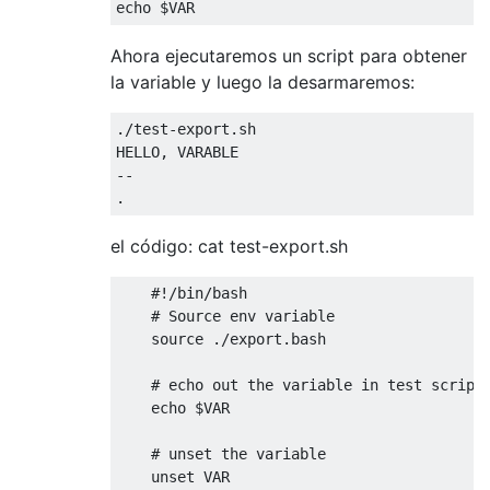
echo $VAR
Ahora ejecutaremos un script para obtener
la variable y luego la desarmaremos:
./
test
-
export
.
sh 

HELLO
,
--
.
el código: cat test-export.sh
#!/bin/bash
# Source env variable
    source 
./
export
.
bash

# echo out the variable in test script
    echo $VAR

# unset the variable 
    unset VAR
