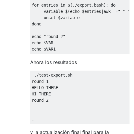
for
 entries 
in
 $
(./
export
.
bash
);
do
     variable
=
$
(
echo $entries
|
awk 
-
F
"="
'{
done
echo 
"round 2"
echo $VAR

echo $VAR1
Ahora los resultados
./
test
-
export
.
sh 

round 
1
HELLO THERE

HI THERE

round 
2
.
y la actualización final final para la