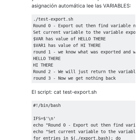
asignación automática lee las VARIABLES:
./
test
-
export
.
Round
0
-
Export
 out 
then
 find variable na
Set
 current variable to the variable expor
$VAR has value of HELLO THERE

$VAR1 has value of HI THERE

round 
1
-
 we know what was exported and we 
HELLO THERE

Round
2
-
We
 will just 
return
 the variable 
round 
3
-
Now
 we get nothing back
El script: cat test-export.sh
#!/bin/bash
IFS
=
$
'\n'
echo 
"Round 0 - Export out then find varia
echo 
"Set current variable to the variable
for
 entries 
in
 $
(./
export
.
bash
);
do