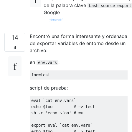
de la palabra clave
bash source export
Google
—
ttimasdf
Encontró una forma interesante y ordenada
14
de exportar variables de entorno desde un
archivo:
en
:
env.vars
foo
=
test
script de prueba:
eval
`cat env.vars`
echo $foo         
# => test
sh 
-
c 
'echo $foo'
# => 
export 
eval
`cat env.vars`
echo $foo         
# => test