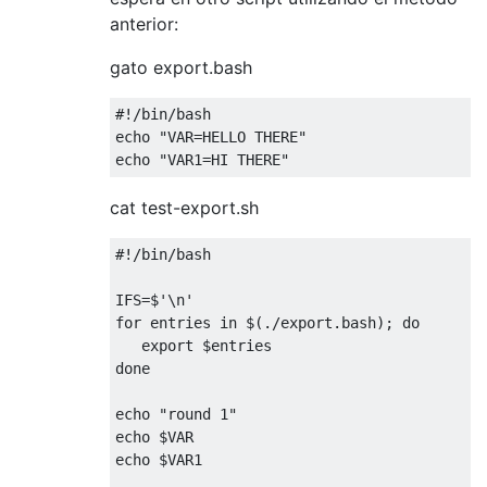
anterior:
gato export.bash
#!/bin/bash
echo 
"VAR=HELLO THERE"
echo 
"VAR1=HI THERE"
cat test-export.sh
#!/bin/bash
IFS
=
$
'\n'
for
 entries 
in
 $
(./
export
.
bash
);
do
done
echo 
"round 1"
echo $VAR

echo $VAR1
