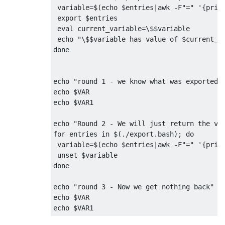
 variable
=
$
(
echo $entries
|
awk 
-
F
"="
'{prin
 export $entries

eval
 current_variable
=
\$$variable

 echo 
"\$$variable has value of $current_v
done
echo 
"round 1 - we know what was exported 
echo $VAR

echo $VAR1

echo 
"Round 2 - We will just return the va
for
 entries 
in
 $
(./
export
.
bash
);
do
 variable
=
$
(
echo $entries
|
awk 
-
F
"="
'{prin
done
echo 
"round 3 - Now we get nothing back"
echo $VAR

echo $VAR1