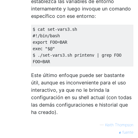
establezca las variables de entorno
internamente y luego invoque un comando
específico con ese entorno:
$ cat 
set
-
vars3
.
#!/bin/bash
export FOO
=
BAR

exec 
"$@"
$ 
./
set
-
vars3
.
sh printenv 
|
 grep FOO

FOO
=
BAR
Este último enfoque puede ser bastante
útil, aunque es inconveniente para el uso
interactivo, ya que no le brinda la
configuración en su shell actual (con todas
las demás configuraciones e historial que
ha creado).
—
Keith Thompson
fuente