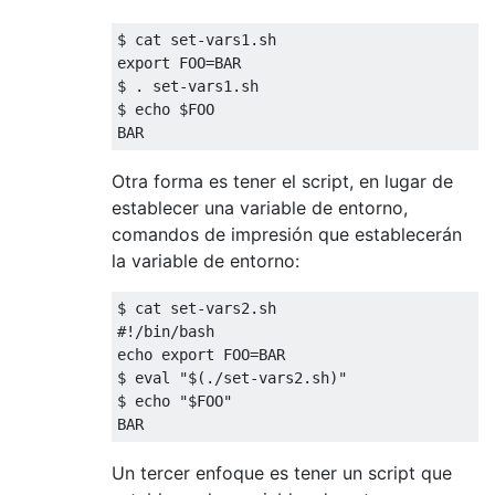
$ cat 
set
-
vars1
.
sh 

export FOO
=
BAR

$ 
.
set
-
vars1
.
sh 

$ echo $FOO

BAR
Otra forma es tener el script, en lugar de
establecer una variable de entorno,
comandos de impresión que establecerán
la variable de entorno:
$ cat 
set
-
vars2
.
#!/bin/bash
echo export FOO
=
BAR

$ 
eval
"$(./set-vars2.sh)"
$ echo 
"$FOO"
BAR
Un tercer enfoque es tener un script que