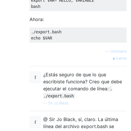
export VAR
=
"HELLO, VARIABLE"
bash
Ahora:
./
export
.
bash

echo $VAR
—
Gonmator
fuente
¿Estás seguro de que lo que
escribiste funciona? Creo que debe
ejecutar el comando de línea:
.
./export.bash
—
Sir Jo Black,
@ Sir Jo Black, sí, claro. La última
línea del archivo export.bash se