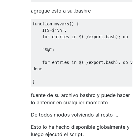
agregue esto a su .bashrc
function
 myvars
()
{
    IFS
=
$
'\n'
;
for
 entries 
in
 $
(./
export
.
bash
);
do
  e
"$@"
;
for
 entries 
in
 $
(./
export
.
bash
);
do
 va
done
}
fuente de su archivo bashrc y puede hacer
lo anterior en cualquier momento ...
De todos modos volviendo al resto ...
Esto lo ha hecho disponible globalmente y
luego ejecutó el script.