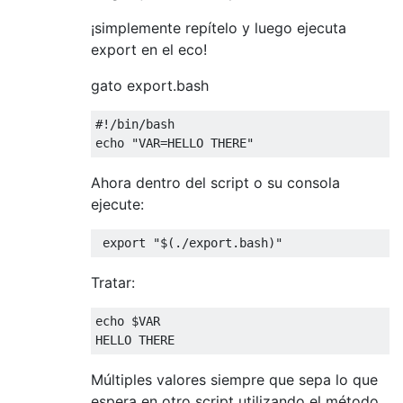
¡simplemente repítelo y luego ejecuta
export en el eco!
gato export.bash
#!/bin/bash
echo 
"VAR=HELLO THERE"
Ahora dentro del script o su consola
ejecute:
 export 
"$(./export.bash)"
Tratar:
echo $VAR

HELLO THERE
Múltiples valores siempre que sepa lo que
espera en otro script utilizando el método