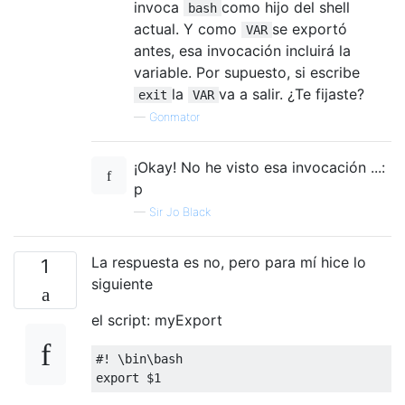
invoca
como hijo del shell
bash
actual. Y como
se exportó
VAR
antes, esa invocación incluirá la
variable. Por supuesto, si escribe
la
va a salir. ¿Te fijaste?
exit
VAR
—
Gonmator
¡Okay! No he visto esa invocación ...:
p
—
Sir Jo Black
La respuesta es no, pero para mí hice lo
1
siguiente
el script: myExport
#! \bin\bash
export $1