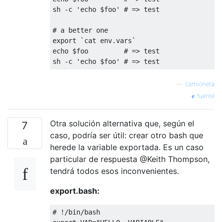
sh 
-
c 
'echo $foo'
# => test
# a better one
export 
`cat env.vars`
echo $foo         
# => test
sh 
-
c 
'echo $foo'
# => test
—
camioneta
fuente
Otra solución alternativa que, según el
7
caso, podría ser útil: crear otro bash que
herede la variable exportada. Es un caso
particular de respuesta @Keith Thompson,
tendrá todos esos inconvenientes.
export.bash:
# !/bin/bash