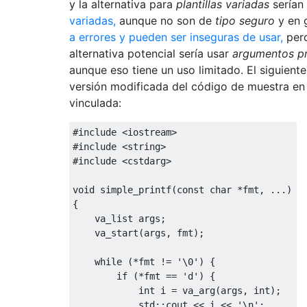
y la alternativa para
plantillas variadas
serían
variadas,
aunque no son de
tipo seguro
y en 
a errores y pueden ser inseguras de usar,
pero
alternativa potencial sería usar
argumentos p
aunque eso tiene un uso limitado. El siguient
versión modificada del código de muestra en 
vinculada:
#include
<iostream>
#include
<string>
#include
<cstdarg>
void
 simple_printf
(
const
char
*
fmt
,
...)
{
    va_list args
;
    va_start
(
args
,
 fmt
);
while
(*
fmt 
!=
'\0'
)
{
if
(*
fmt 
==
'd'
)
{
int
 i 
=
 va_arg
(
args
,
int
);
            std
::
cout 
<<
 i 
<<
'\n'
;