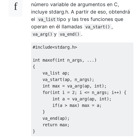
número variable de argumentos en C,
incluye stdarg.h. A partir de eso, obtendrá
el
tipo y las tres funciones que
va_list
operan en él llamadas
,
va_start()
y
.
va_arg()
va_end()
#include
<stdarg.h>
int
 maxof
(
int
 n_args
,
...)
{
    va_list ap
;
    va_start
(
ap
,
 n_args
);
int
 max 
=
 va_arg
(
ap
,
int
);
for
(
int
 i 
=
2
;
 i 
<=
 n_args
;
 i
++)
{
int
 a 
=
 va_arg
(
ap
,
int
);
if
(
a 
>
 max
)
 max 
=
 a
;
}
    va_end
(
ap
);
return
 max
;
}