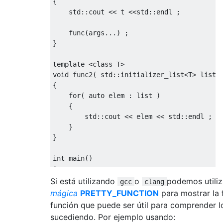
{
    std
::
cout 
<<
 t 
<<
std
::
endl 
;
    func
(
args
...)
;
}
template
<
class
 T
>
void
 func2
(
 std
::
initializer_list
<
T
>
list
{
for
(
auto
 elem 
:
list
)
{
        std
::
cout 
<<
 elem 
<<
 std
::
endl 
;
}
}
int
 main
()
{
    std
::
string

Si está utilizando
o
podemos utiliz
gcc
clang
        str1
(
"Hello"
),
mágica
PRETTY_FUNCTION
para mostrar la 
        str2
(
"world"
);
función que puede ser útil para comprender l
sucediendo. Por ejemplo usando:
    func
(
1
,
2.5
,
'a'
,
str1
);