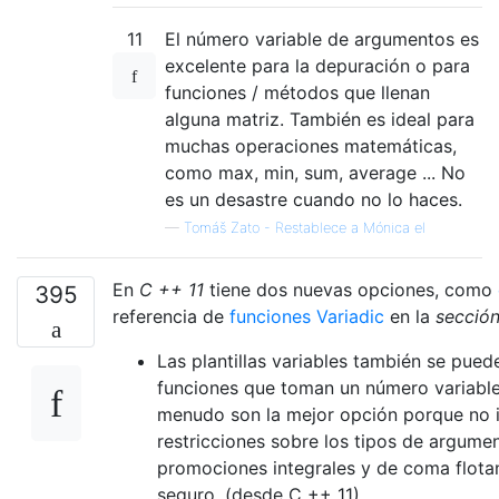
11
El número variable de argumentos es
excelente para la depuración o para
funciones / métodos que llenan
alguna matriz. También es ideal para
muchas operaciones matemáticas,
como max, min, sum, average ... No
es un desastre cuando no lo haces.
—
Tomáš Zato - Restablece a Mónica el
En
C ++ 11
tiene dos nuevas opciones, como
395
referencia de
funciones Variadic
en la
sección
Las plantillas variables también se pued
funciones que toman un número variabl
menudo son la mejor opción porque no
restricciones sobre los tipos de argumen
promociones integrales y de coma flotan
seguro. (desde C ++ 11)