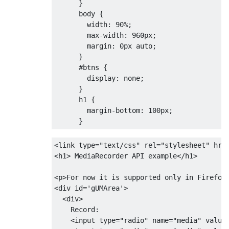
      }

    };

body
 {

  media = mv.checked ? mediaOptions.video :
width
: 
90%
;

  navigator.mediaDevices.getUserMedia(medi
max-width
: 
960px
;

    stream = _stream;

margin
: 
0px
 auto;

    id(
'gUMArea'
).style.display = 
'none'
;

      }

    id(
'btns'
).style.display = 
'inherit'
;

#btns
 {

    start.removeAttribute(
'disabled'
);

display
: none;

    recorder = 
new
 MediaRecorder(stream);

      }

    recorder.ondataavailable = 
e
 =>
 {

h1
 {

      chunks.push(e.data);

margin-bottom
: 
100px
;

if
 (recorder.state == 
'inactive'
) mak
      }
    };

    log(
'got media successfully'
);

<
link
type
=
"text/css"
rel
=
"stylesheet"
hre
  }).catch(log);

<
h1
>
 MediaRecorder API example
</
h1
>
}

<
p
>
For now it is supported only in Firefox
start.onclick = 
e
 =>
 {

<
div
id
=
'gUMArea'
>
  start.disabled = 
true
;

<
div
>
  stop.removeAttribute(
'disabled'
);

    Record:

  chunks = [];

<
input
type
=
"radio"
name
=
"media"
value
  recorder.start();
