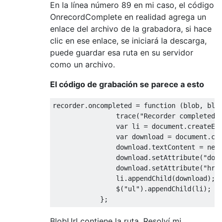
}

En la línea número 89 en mi caso, el código
OnrecordComplete en realidad agrega un
.remotevideos
video
enlace del archivo de la grabadora, si hace
max-height
:
120px
clic en ese enlace, se iniciará la descarga,
float
:left;

puede guardar esa ruta en su servidor
como un archivo.
</
style
>
</
head
>
El código de grabación se parece a esto
<
body
>
<
h1
>
XSockets.WebRTC Client example 
</
h1
>
recorder.oncompleted = 
function
 (
blob, blo
<
div
class
=
"localvideo"
>
                trace(
"Recorder completed.
<
video
autoplay
>
</
video
>
var
 li = 
document
.createEl
</
div
>
var
 download = 
document
.cr
                download.textContent = 
new
<
h2
>
Remote videos
</
h2
>
                download.setAttribute(
"dow
<
div
class
=
"remotevideos"
>
                download.setAttribute(
"hre
                li.appendChild(download);

</
div
>
                $(
"ul"
).appendChild(li);

<
h2
>
Recordings  ( Click on your camera str
<
ul
>
</
ul
>
BlobUrl contiene la ruta. Resolví mi