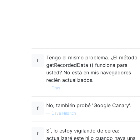
var
 data = {};

    data.video = videoblob;

    data.metadata = 
'test metadata'
;

    data.action = 
"upload_video"
;

    jQuery.post(
"http://www.foundthru.co.u
function
onUploadSuccess
(
) 
{

    alert (
'video uploaded'
);

Tengo el mismo problema. ¿El método
}

getRecordedData () funciona para
</
script
>
usted? No está en mis navegadores
recién actualizados.
<
div
id
=
"webcamcontrols"
>
—
Firas
<
a
class
=
"recordbutton"
href
=
"javascri
</
div
>
No, también probé 'Google Canary'.
—
Dave Hilditch
Sí, lo estoy vigilando de cerca:
actualizaré este hilo cuando haya una