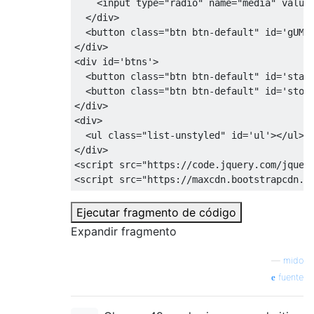
<
input
type
=
"radio"
name
=
"media"
value
}

</
div
>
<
button
class
=
"btn btn-default"
id
=
'gUMb
</
div
>
stop.onclick = 
e
 =>
 {

<
div
id
=
'btns'
>
  stop.disabled = 
true
;

<
button
class
=
"btn btn-default"
id
=
'star
  recorder.stop();

<
button
class
=
"btn btn-default"
id
=
'stop
  start.removeAttribute(
'disabled'
);

</
div
>
}

<
div
>
<
ul
class
=
"list-unstyled"
id
=
'ul'
>
</
ul
>
</
div
>
<
script
src
=
"https://code.jquery.com/jquer
function
makeLink
(
) 
{

<
script
src
=
"https://maxcdn.bootstrapcdn.c
let
 blob = 
new
 Blob(chunks, {

type
: media.type

Ejecutar fragmento de código
    }),

Expandir fragmento
    url = URL.createObjectURL(blob),

    li = 
document
.createElement(
'li'
),

    mt = 
document
.createElement(media.tag),
—
mido
    hf = 
document
.createElement(
'a'
);

fuente
  mt.controls = 
true
;

  mt.src = url;
