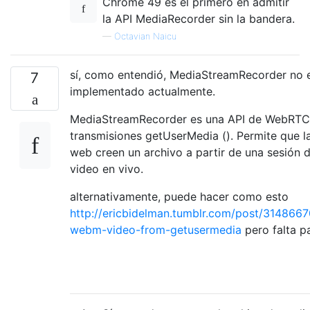
Chrome 49 es el primero en admitir
  hf.href = url;

la API MediaRecorder sin la bandera.
  hf.download = 
`
${counter++}
${media.ext}
`
;
  hf.innerHTML = 
`donwload 
${hf.download}
`
;
—
Octavian Naicu
  li.appendChild(mt);

  li.appendChild(hf);

sí, como entendió, MediaStreamRecorder no 
7
  ul.appendChild(li);

implementado actualmente.
}
MediaStreamRecorder es una API de WebRTC
transmisiones getUserMedia (). Permite que l
web creen un archivo a partir de una sesión d
video en vivo.
alternativamente, puede hacer como esto
http://ericbidelman.tumblr.com/post/314866
webm-video-from-getusermedia
pero falta pa