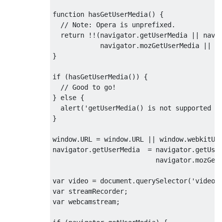
function
hasGetUserMedia
(
) 
{

// Note: Opera is unprefixed.
return
 !!(navigator.getUserMedia || navig
            navigator.mozGetUserMedia || na
}

if
 (hasGetUserMedia()) {

// Good to go!
} 
else
 {

  alert(
'getUserMedia() is not supported i
}

window
.URL = 
window
.URL || 
window
.webkitURL
navigator.getUserMedia  = navigator.getUser
                          navigator.mozGetU
var
 video = 
document
.querySelector(
'video'
var
var
 webcamstream;
