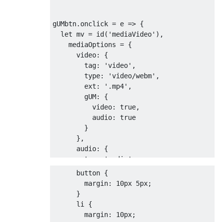
gUMbtn.onclick = 
e
 =>
 {

let
 mv = id(
'mediaVideo'
),

    mediaOptions = {

video
: {

tag
: 
'video'
,

type
: 
'video/webm'
,

ext
: 
'.mp4'
,

gUM
: {

video
: 
true
,

audio
: 
true
        }

      },

audio
: {

tag
: 
'audio'
,

type
: 
'audio/ogg'
,

button
 {

ext
: 
'.ogg'
,

margin
: 
10px
5px
;

gUM
: {

      }

audio
: 
true
li
 {

        }

margin
: 
10px
;

      }
