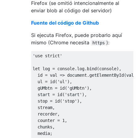
Firefox (se omitió intencionalmente al
enviar blob al código del servidor)
Fuente del código de Github
Si ejecuta Firefox, puede probarlo aquí
mismo (Chrome necesita
):
https
'use strict'
let
 log = 
console
.log.bind(
console
),

  id = 
val
 =>
document
.getElementById(val),
  ul = id(
'ul'
),

  gUMbtn = id(
'gUMbtn'
),

  start = id(
'start'
),

  stop = id(
'stop'
),

  stream,

  recorder,

  counter = 
1
,

  chunks,

  media;
