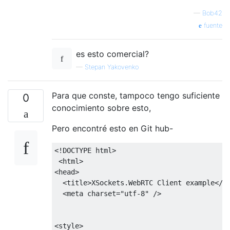
—
Bob42
fuente
es esto comercial?
—
Stepan Yakovenko
Para que conste, tampoco tengo suficiente
0
conocimiento sobre esto,
Pero encontré esto en Git hub-
<!DOCTYPE 
html
>
<
html
>
<
head
>
<
title
>
XSockets.WebRTC Client example
</
t
<
meta
charset
=
"utf-8"
 />
<
style
>