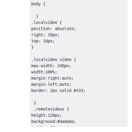
body
 {

.localvideo
position
right
: 
10px
top
: 
10px
;

}

.localvideo
video
max-width
: 
240px
width
:
100%
margin-right
margin-left
border
: 
2px
 solid 
#333
;

 }

.remotevideos
height
:
120px
background
:
#dadada
padding
:
10px
; 
