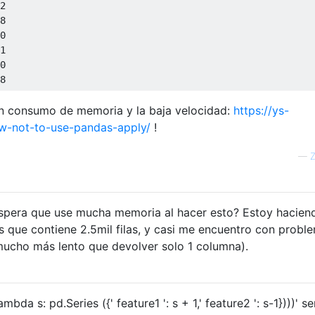
8
0
1
0
8
n consumo de memoria y la baja velocidad:
https://ys-
ow-not-to-use-pandas-apply/
!
—
Z
 espera que use mucha memoria al hacer esto? Estoy hacien
 que contiene 2.5mil filas, y casi me encuentro con probl
ucho más lento que devolver solo 1 columna).
ambda s: pd.Series ({' feature1 ': s + 1,' feature2 ': s-1})))' se