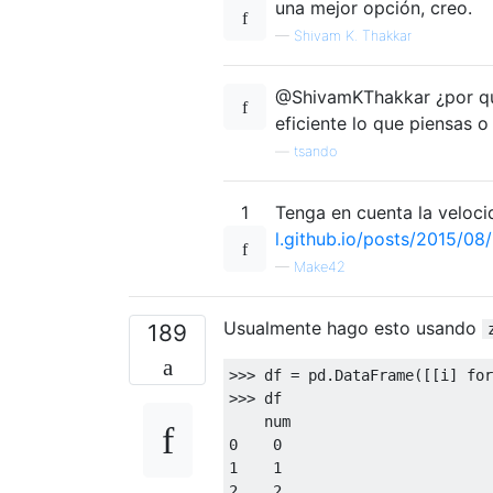
una mejor opción, creo.
—
Shivam K. Thakkar
@ShivamKThakkar ¿por qué
eficiente lo que piensas 
—
tsando
1
Tenga en cuenta la veloci
l.github.io/posts/2015/0
—
Make42
Usualmente hago esto usando
189
>>>
 df 
=
 pd
.
DataFrame
([[
i
]
for
>>>
 df

0
0
1
1
2
2