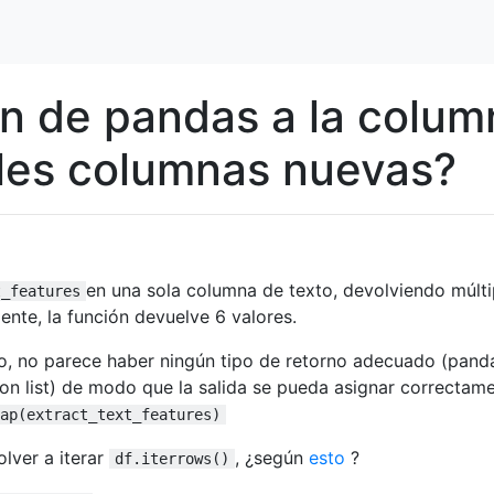
ión de pandas a la colu
ples columnas nuevas?
en una sola columna de texto, devolviendo múlti
t_features
ente, la función devuelve 6 valores.
go, no parece haber ningún tipo de retorno adecuado (pand
n list) de modo que la salida se pueda asignar correctam
map(extract_text_features)
lver a iterar
, ¿según
esto
?
df.iterrows()