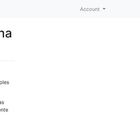
Account
mna
ples
as
ente