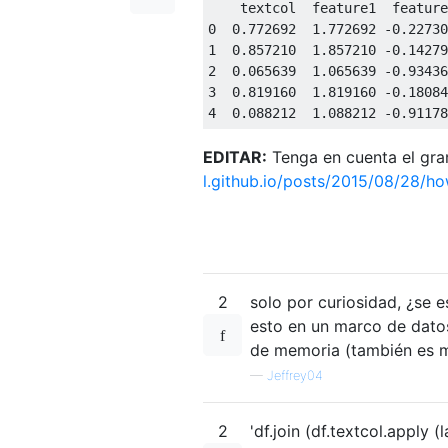
0
0.772692
1.772692
-
0.22730
1
0.857210
1.857210
-
0.14279
2
0.065639
1.065639
-
0.93436
3
0.819160
1.819160
-
0.18084
4
0.088212
1.088212
-
0.91178
EDITAR:
Tenga en cuenta el gra
l.github.io/posts/2015/08/28/h
2
solo por curiosidad, ¿se
esto en un marco de datos
de memoria (también es m
—
Jeffrey04
2
'df.join (df.textcol.apply (l