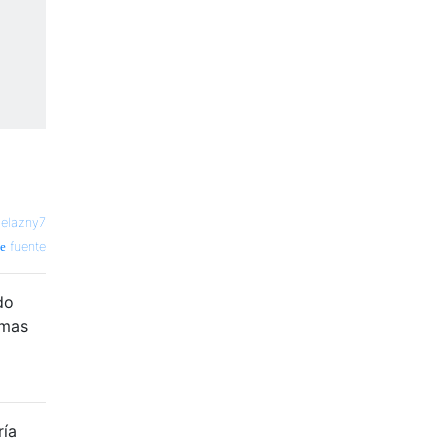
elazny7
fuente
do
emas
ría