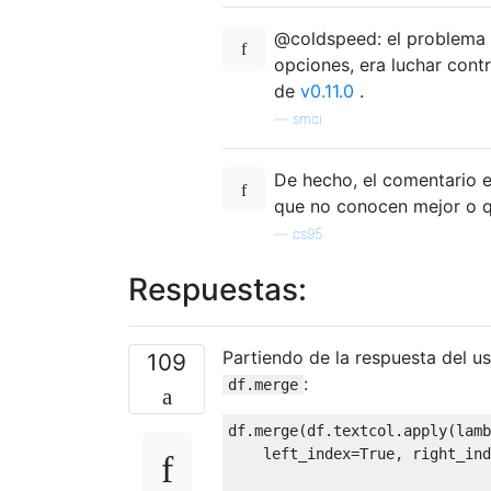
@coldspeed: el problema p
opciones, era luchar contr
de
v0.11.0
.
—
smci
De hecho, el comentario es
que no conocen mejor o q
—
cs95
Respuestas:
Partiendo de la respuesta del u
109
:
df.merge
df
.
merge
(
df
.
textcol
.
apply
(
lamb
    left_index
=
True
,
 right_ind