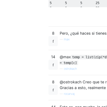
5
5
5
25
6
6
6
36
7
7
7
49
8
8
8
64
9
9
9
81
8
Pero, ¿qué haces si tien
—
max
14
@max
temp = list(zip(*d
= temp[c]
—
ostrokach
8
@ostrokach Creo que te r
Gracias a esto, realmente
—
rocarvaj
44
Esta es, con mucho, la so