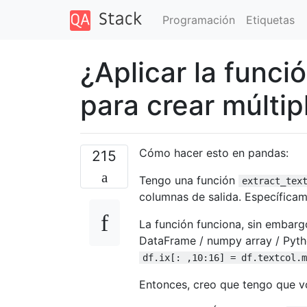
Programación
Etiquetas
¿Aplicar la func
para crear múlti
Cómo hacer esto en pandas:
215
Tengo una función
extract_tex
columnas de salida. Específicam
La función funciona, sin embar
DataFrame / numpy array / Pytho
df.ix[: ,10:16] = df.textcol.
Entonces, creo que tengo que vo