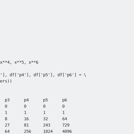
x
**
4
,
 x
**
5
,
 x
**
6
'
],
 df
[
'p4'
],
 df
[
'p5'
],
 df
[
'p6'
]
=
ers
))
0
0
0
0
1
1
1
1
8
16
32
64
27
81
243
729
64
256
1024
4096