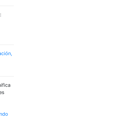
:
ación,
ifica
es
ándo