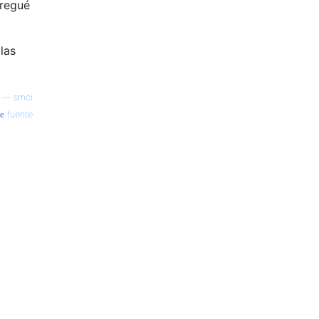
tregué
las
—
smci
fuente