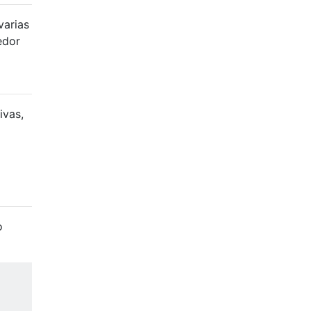
varias
edor
ivas,
o