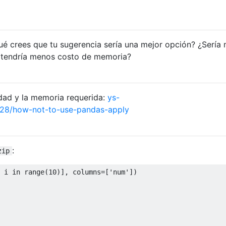
 crees que tu sugerencia sería una mejor opción? ¿Sería
o tendría menos costo de memoria?
dad y la memoria requerida:
ys-
8/28/how-not-to-use-pandas-apply
:
zip
 i 
in
 range
(
10
)],
 columns
=[
'num'
])