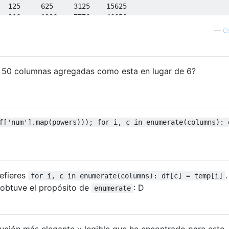
125
625
3125
15625
216
1296
7776
46656
343
2401
16807
117649
—
O
512
4096
32768
262144
729
6561
59049
531441
es 50 columnas agregadas como esta en lugar de 6?
f['num'].map(powers))); for i, c in enumerate(columns): 
efieres
.
for i, c in enumerate(columns): df[c] = temp[i]
 obtuve el propósito de
: D
enumerate
lución más elegante y legible que he encontrado para esto.