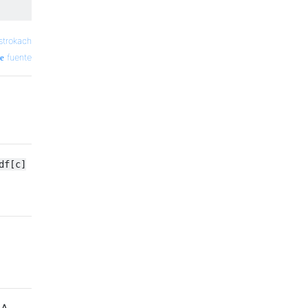
strokach
fuente
df[c]
 A