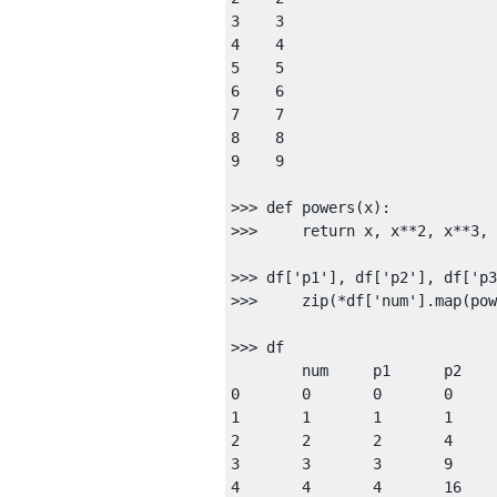
3
3
4
4
5
5
6
6
7
7
8
8
9
9
>>>
def
 powers
(
x
):
>>>
return
 x
,
 x
**
2
,
 x
**
3
,
 
>>>
 df
[
'p1'
],
 df
[
'p2'
],
 df
[
'p3
>>>
     zip
(*
df
[
'num'
].
map
(
pow
>>>
 df

0
0
0
0
1
1
1
1
2
2
2
4
3
3
3
9
4
4
4
16