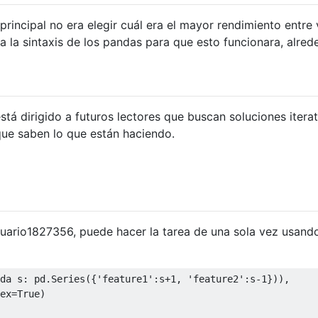
rincipal no era elegir cuál era el mayor rendimiento entre 
a la sintaxis de los pandas para que esto funcionara, alred
tá dirigido a futuros lectores que buscan soluciones iterat
ue saben lo que están haciendo.
suario1827356, puede hacer la tarea de una sola vez usand
da
 s
:
 pd
.
Series
({
'feature1'
:
s
+
1
,
'feature2'
:
s
-
1
})),
ex
=
True
)