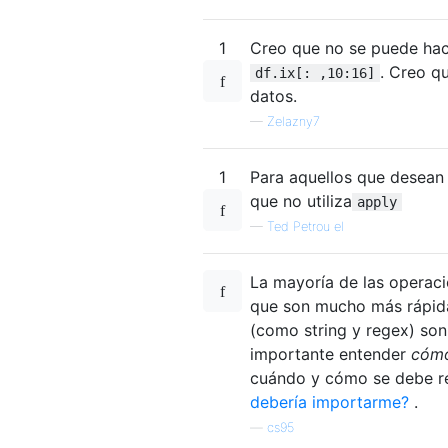
1
Creo que no se puede hace
. Creo q
df.ix[: ,10:16]
datos.
—
Zelazny7
1
Para aquellos que desean
que no utiliza
apply
—
Ted Petrou el
La mayoría de las operaci
que son mucho más rápida
(como string y regex) son 
importante entender
cóm
cuándo y cómo se debe re
debería importarme?
.
—
cs95