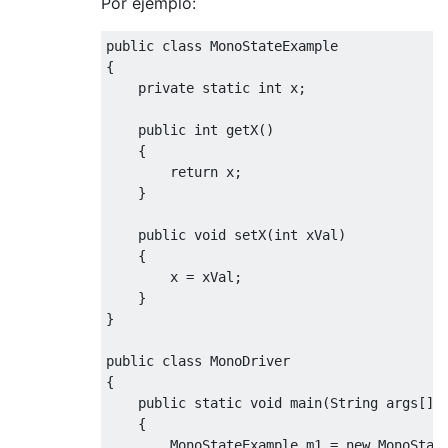
Por ejemplo:
public class MonoStateExample

{

    private static int x;

    public int getX()

    {

        return x;

    }

    public void setX(int xVal)

    {

        x = xVal;

    }

}

public class MonoDriver

{

    public static void main(String args[])

    {

        MonoStateExample m1 = new MonoState