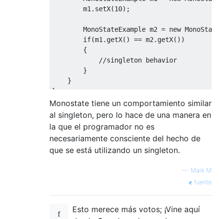
        m1.setX(10);

        MonoStateExample m2 = new MonoState
        if(m1.getX() == m2.getX())

        {

            //singleton behavior

        }

    }

Monostate tiene un comportamiento similar
al singleton, pero lo hace de una manera en
la que el programador no es
necesariamente consciente del hecho de
que se está utilizando un singleton.
—
Mark M
fuente
Esto merece más votos; ¡Vine aquí