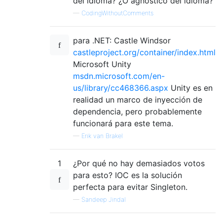
del idioma? ¿O agnóstico del idioma?
—
CodingWithoutComments
para .NET: Castle Windsor
castleproject.org/container/index.html
Microsoft Unity
msdn.microsoft.com/en-
us/library/cc468366.aspx
Unity es en
realidad un marco de inyección de
dependencia, pero probablemente
funcionará para este tema.
—
Erik van Brakel
1
¿Por qué no hay demasiados votos
para esto? IOC es la solución
perfecta para evitar Singleton.
—
Sandeep Jindal