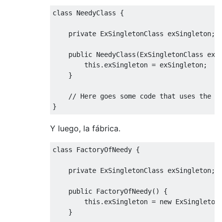
class NeedyClass {

    private ExSingletonClass exSingleton;

    public NeedyClass(ExSingletonClass exSi
        this.exSingleton = exSingleton;

    }

    // Here goes some code that uses the ex
Y luego, la fábrica.
class FactoryOfNeedy {

    private ExSingletonClass exSingleton;

    public FactoryOfNeedy() {

        this.exSingleton = new ExSingletonC
    }
