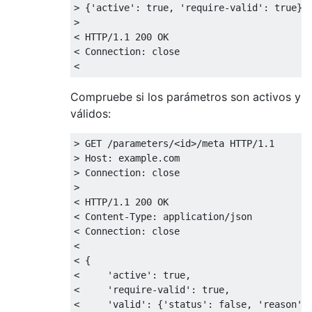
> {'active': true, 'require-valid': true}

>

< HTTP/1.1 200 OK

< Connection: close

Compruebe si los parámetros son activos y
válidos:
> GET /parameters/<id>/meta HTTP/1.1

> Host: example.com

> Connection: close

>

< HTTP/1.1 200 OK

< Content-Type: application/json

< Connection: close

<

< {

<     'active': true,

<     'require-valid': true,

<     'valid': {'status': false, 'reason': 