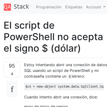
Programación
Etiquetas
Account
El script de
PowerShell no acepta
el signo $ (dólar)
Estoy intentando abrir una conexión de datos
95
SQL usando un script de PowerShell y mi
contraseña contiene un
letrero:
$
$cn 
=
 new
-
object system
.
data
.
SqlClient
.
Sql
Cuando intento abrir una conexión, dice:
error de inicio de sesion