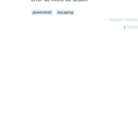
powershell
escaping
—
Murtaza Mandvi
fuente