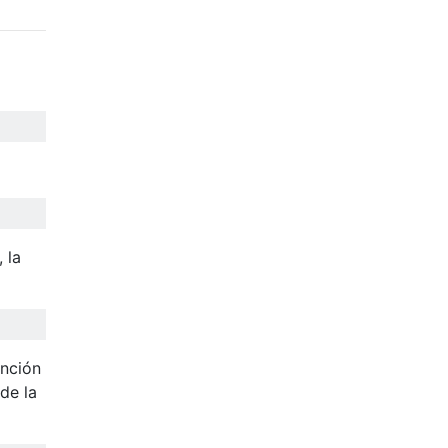
, la
unción
de la