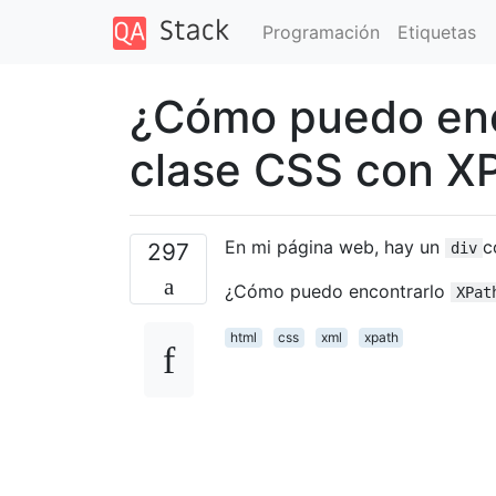
Programación
Etiquetas
¿Cómo puedo enc
clase CSS con X
En mi página web, hay un
c
297
div
¿Cómo puedo encontrarlo
XPat
html
css
xml
xpath