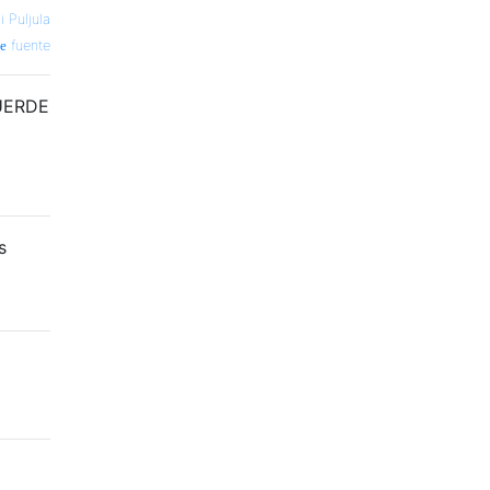
li Puljula
fuente
CUERDE
s