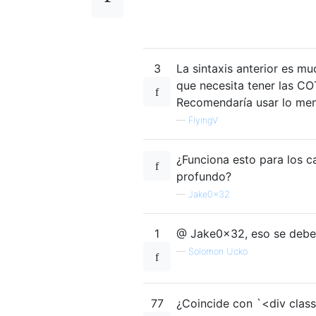
3
La sintaxis anterior es 
que necesita tener las C
Recomendaría usar lo menc
—
FlyingV
¿Funciona esto para los ca
profundo?
—
Jake0x32
1
@ Jake0x32, eso se deb
—
Solomon Ucko
77
¿Coincide con `<div class