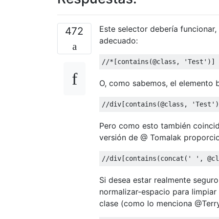
Este selector debería funcionar
472
adecuado:
//*[contains(@class, 'Test')]
O, como sabemos, el elemento 
//div[contains(@class, 'Test')
Pero como esto también coinci
versión de @ Tomalak proporci
//div[contains(concat(' ', @cl
Si desea estar realmente seguro
normalizar-espacio para limpiar
clase (como lo menciona @Terry