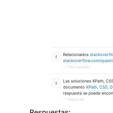
Relacionados
stackoverfl
stackoverflow.com/questi
—
Timo Huovinen
Las soluciones XPath, CS
documento
XPath, CSS, D
respuesta se puede encon
—
Terence Xie
Respuestas: