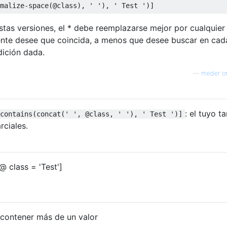
malize-space(@class), ' '), ' Test ')]
tas versiones, el * debe reemplazarse mejor por cualquier
nte desee que coincida, a menos que desee buscar en cad
ición dada.
—
meder o
: el tuyo t
contains(concat(' ', @class, ' '), ' Test ')]
rciales.
@ class = 'Test']
 contener más de un valor