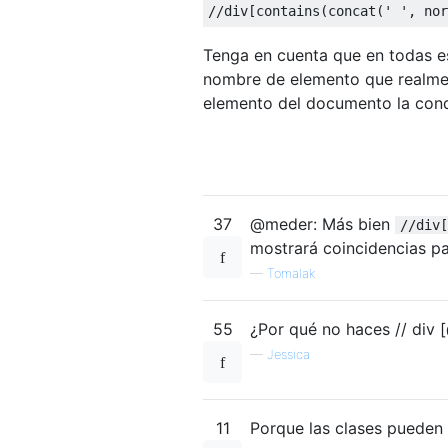
//div[contains(concat(' ', nor
Tenga en cuenta que en todas es
nombre de elemento que realme
elemento del documento la cond
37
@meder: Más bien
//div[
mostrará coincidencias pa
—
Tomalak
55
¿Por qué no haces // div [
—
Jessica
11
Porque las clases pueden