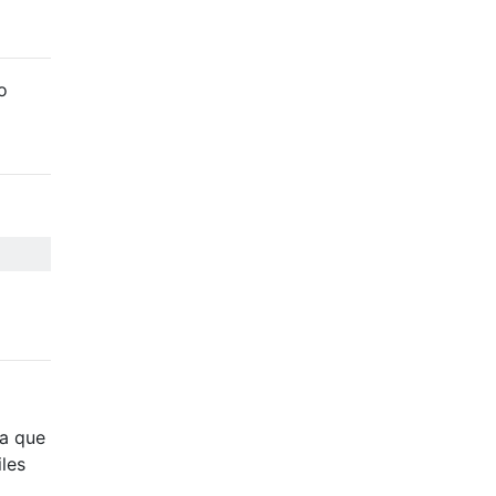
o
ca que
les