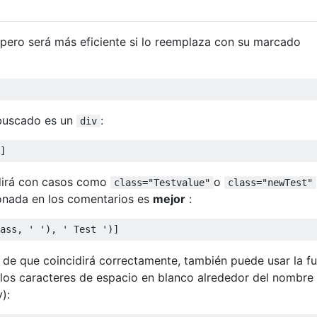
, pero será más eficiente si lo reemplaza con su marcado
buscado es un
:
div
]
dirá con casos como
o
class="Testvalue"
class="newTest"
onada en los comentarios es
mejor
:
ass, ' '), ' Test ')]
 de que coincidirá correctamente, también puede usar la f
 los caracteres de espacio en blanco alrededor del nombre 
):