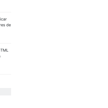
icar
res de
 HTML
s