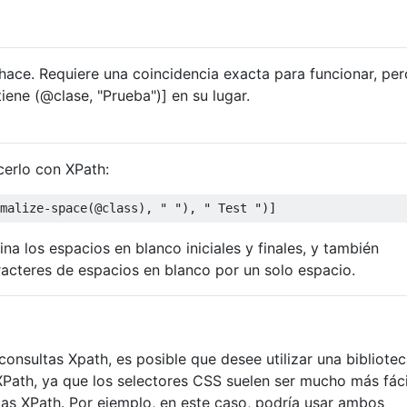
ace. Requiere una coincidencia exacta para funcionar, per
tiene (@clase, "Prueba")] en su lugar.
erlo con XPath:
malize-space(@class), " "), " Test ")]
ina los espacios en blanco iniciales y finales, y también
acteres de espacios en blanco por un solo espacio.
onsultas Xpath, es posible que desee utilizar una bibliote
XPath, ya que los selectores CSS suelen ser mucho más fáci
ltas XPath. Por ejemplo, en este caso, podría usar ambos