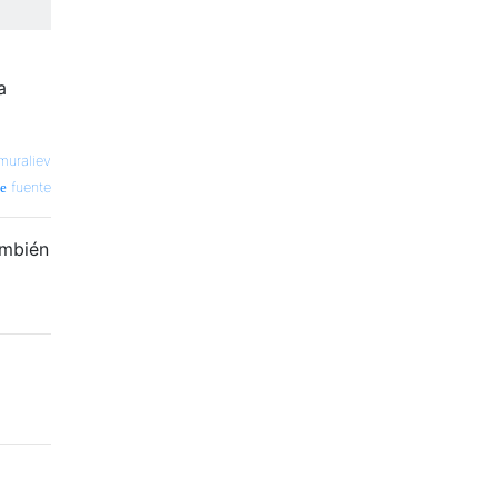
a
muraliev
fuente
ambién