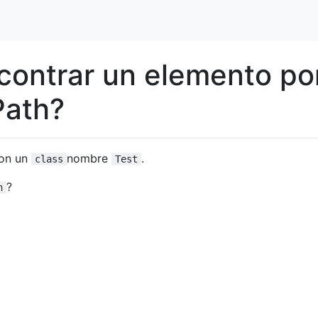
ontrar un elemento po
Path?
on un
nombre
.
class
Test
?
h