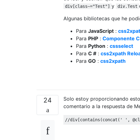
y
div[class~="Test"]
div.Test
Algunas bibliotecas que he podi
Para
JavaScript
:
css2xpa
Para
PHP
:
Componente Cs
Para
Python
:
cssselect
Para
C #
:
css2xpath Relo
Para
GO
:
css2xpath
Solo estoy proporcionando est
24
comentario a la respuesta de 
//div[contains(concat(' ', @cl