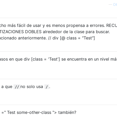
—
Ol
mucho más fácil de usar y es menos propensa a errores. RE
OTIZACIONES DOBLES alrededor de la clase para buscar.
ionado anteriormente. // div [@ class = "Test"]
sos en que div [class = 'Test'] se encuentra en un nivel má
e a que
no solo usa
.
//
/
 =" Test some-other-class "> también?