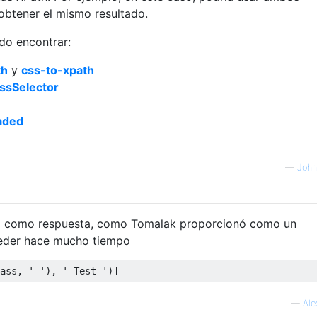
obtener el mismo resultado.
do encontrar:
th
y
css-to-xpath
sSelector
aded
—
John
o como respuesta, como Tomalak proporcionó como un
Meder hace mucho tiempo
ass, ' '), ' Test ')]
—
Ale