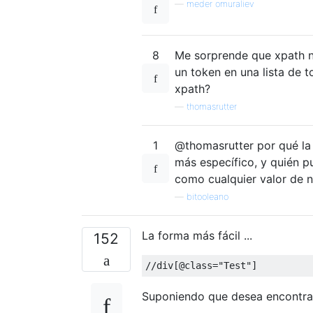
—
meder omuraliev
8
Me sorprende que xpath n
un token en una lista de 
xpath?
—
thomasrutter
1
@thomasrutter por qué la 
más específico, y quién p
como cualquier valor de 
—
bitooleano
La forma más fácil ...
152
//div[@class="Test"]
Suponiendo que desea encontr