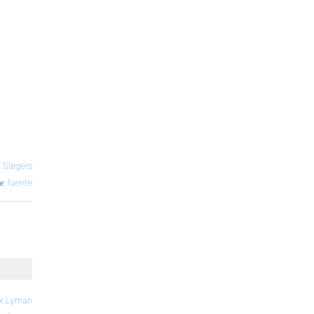
 Slegers
fuente
x Lyman