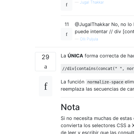
—
Jugal Thakkar
11
@JugalThakkar No, no lo h
puede intentar // div [con
—
Olli Puljula
La
ÚNICA
forma correcta de hac
29
//div[contains(concat(" ", nor
La función
elim
normalize-space
reemplaza las secuencias de car
Nota
Si no necesita muchas de estas c
convierta los selectores CSS a 
de leer y escribir que las consu