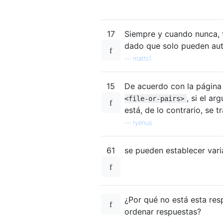
17
Siempre y cuando nunca, 
dado que solo pueden aute
—
matts1
15
De acuerdo con la página
, si el a
<file-or-pairs>
está, de lo contrario, se 
—
ryenus
61
se pueden establecer var
¿Por qué no está esta res
ordenar respuestas?