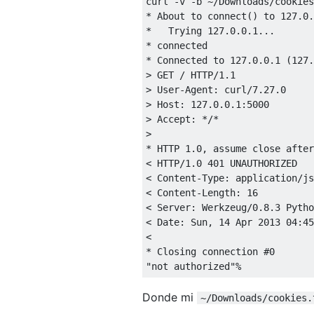
curl 
-
v 
-
b 
~/
Downloads
/
cookies
*
About
 to connect
()
 to 
127.0
.
*
Trying
127.0
.
0.1
...
*
*
Connected
 to 
127.0
.
0.1
(
127.
>
 GET 
/
 HTTP
/
1.1
>
User
-
Agent
:
 curl
/
7.27
.
0
>
Host
:
127.0
.
0.1
:
5000
>
Accept
:
*/*
>
*
 HTTP 
1.0
,
<
 HTTP
/
1.0
401
<
Content
-
Type
:
 application
/
<
Content
-
Length
:
16
<
Server
:
Werkzeug
/
0.8
.
3
Pytho
<
Date
:
Sun
,
14
Apr
2013
04
:
45
<
*
Closing
 connection 
#0
"not authorized"
%
Donde mi
~/Downloads/cookies.