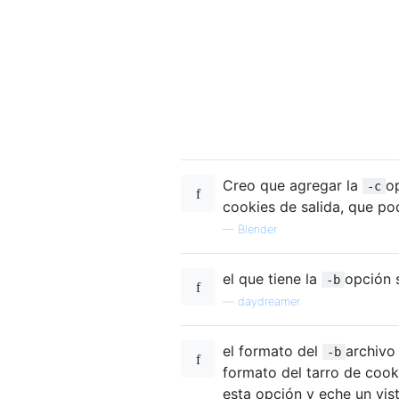
Creo que agregar la
o
-c
cookies de salida, que po
—
Blender
el que tiene la
opción 
-b
—
daydreamer
el formato del
archivo
-b
formato del tarro de coo
esta opción y eche un vist