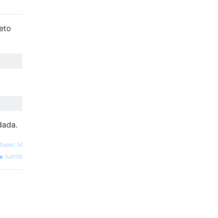
eto
dada.
oeen M
fuente