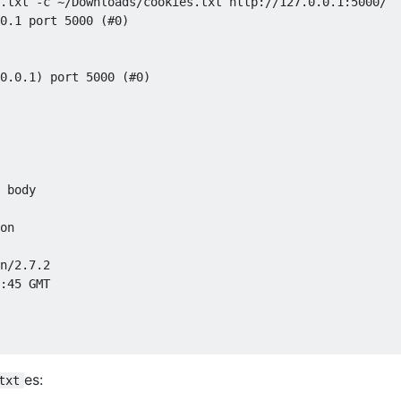
.
txt 
-
c 
~/
Downloads
/
cookies
.
txt http
://
127.0
.
0.1
:
5000
/
0.1
 port 
5000
(#
0
)
0
.
0.1
)
 port 
5000
(#
0
)
n
/
2.7
.
2
:
45
es:
txt