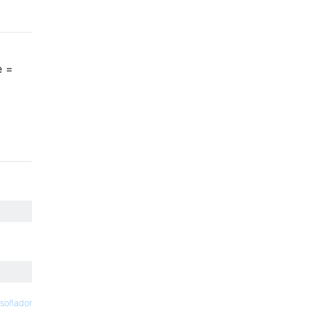
e =
soñador