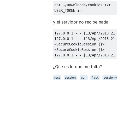
cat 
~/
Downloads
/
cookies
.
txt

USER_TOKEN
=
in
y el servidor no recibe nada:
127.0
.
0.1
-
-
[
13
/
Apr
/
2013
21
:
127.0
.
0.1
-
-
[
13
/
Apr
/
2013
21
:
<
SecureCookieSession
{}>
<
SecureCookieSession
{}>
127.0
.
0.1
-
-
[
13
/
Apr
/
2013
21
:
¿Qué es lo que me falta?
rest
session
curl
flask
session-