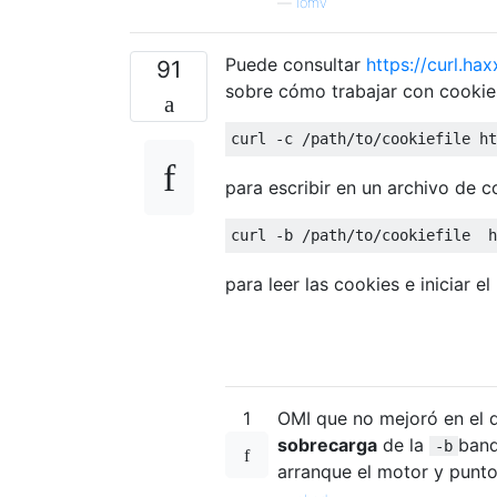
—
iomv
Puede consultar
https://curl.ha
91
sobre cómo trabajar con cookie
curl 
-
c 
/
path
/
to
/
cookiefile ht
para escribir en un archivo de c
curl 
-
b 
/
path
/
to
/
cookiefile  h
para leer las cookies e iniciar 
1
OMI que no mejoró en el 
sobrecarga
de la
band
-b
arranque el motor y punto