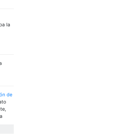
ba la
a
ón de
ato
te,
ea