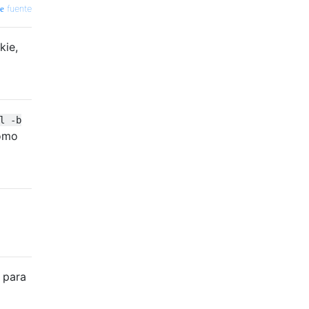
fuente
kie,
l -b
como
 para