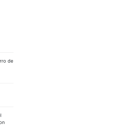
rro de
l
con