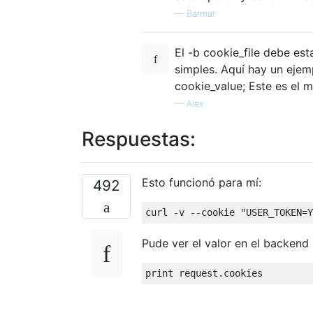
—
Barmar
El -b cookie_file debe e
simples. Aquí hay un eje
cookie_value; Este es el m
—
Alex
Respuestas:
Esto funcionó para mí:
492
curl 
-
v 
--
cookie 
"USER_TOKEN=Y
Pude ver el valor en el backend
print
 request
.
cookies