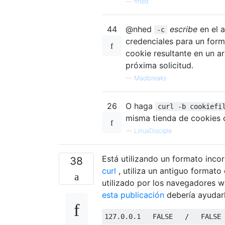
—
nhed
44
@nhed
escribe
en el 
-c
credenciales para un form
cookie resultante en un a
próxima solicitud.
—
Madbreaks
26
O haga
curl -b cookiefi
misma tienda de cookies 
—
LinuxDisciple
Está utilizando un formato inco
38
curl
, utiliza un antiguo formato
utilizado por los navegadores w
esta publicación
debería ayudarl
127.0
.
0.1
   FALSE   
/
   FALSE 