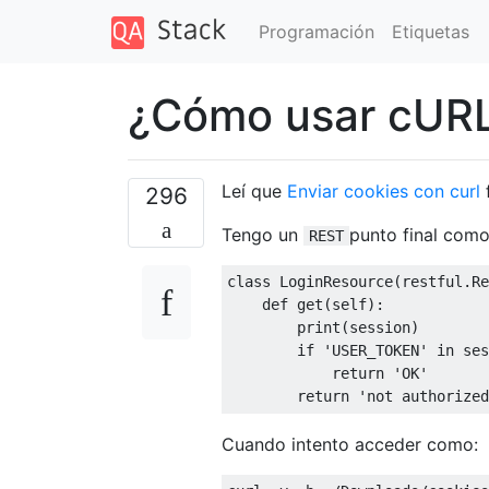
Programación
Etiquetas
¿Cómo usar cURL
Leí que
Enviar cookies con curl
f
296
Tengo un
punto final como
REST
class
LoginResource
(
restful
.
Re
def
 get
(
self
):
print
(
session
)
if
'USER_TOKEN'
in
 ses
return
'OK'
return
'not authorized
Cuando intento acceder como: