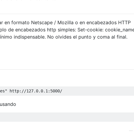
star en formato Netscape / Mozilla o en encabezados HTTP
mplo de encabezados http simples: Set-cookie: cookie_nam
ínimo indispensable. No olvides el punto y coma al final.
es"
 http
://
127.0
.
0.1
:
5000
/
 usando
—