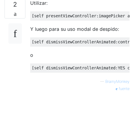
Utilizar:
2
[
self presentViewController
:
imagePicker an
Y luego para su uso modal de despido:
[
self dismissViewControllerAnimated
:
contro
o
[
self dismissViewControllerAnimated
:
YES co
—
BrainyMonkey
fuente