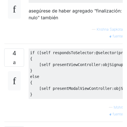
asegúrese de haber agregado "finalización:
nulo" también
—
Krishna Sapkota
fuente
4
if
([
self respondsToSelector
:
@selector
(
pre
{
[
self presentViewController
:
objSignupV
}
else
{
[
self presentModalViewController
:
objSi
}
—
Mohit
fuente