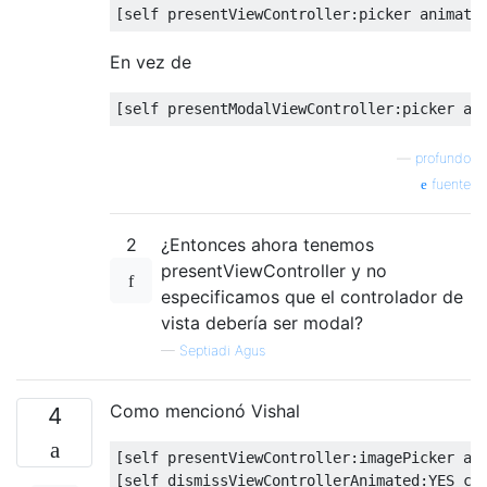
[
self presentViewController
:
picker animate
En vez de
[
self presentModalViewController
:
picker an
—
profundo
fuente
2
¿Entonces ahora tenemos
presentViewController y no
especificamos que el controlador de
vista debería ser modal?
—
Septiadi Agus
Como mencionó Vishal
4
[
self presentViewController
:
imagePicker an
[
self dismissViewControllerAnimated
:
YES co