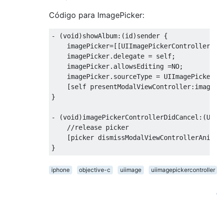
Código para ImagePicker:
-
(
void
)
showAlbum
:(
id
)
sender 
{
    imagePicker
=[[
UIImagePickerController
 
    imagePicker
.
delegate
=
 self
;
    imagePicker
.
allowsEditing 
=
NO
;
    imagePicker
.
sourceType 
=
UIImagePicker
[
self presentModalViewController
:
image
}
-
(
void
)
imagePickerControllerDidCancel
:(
UI
//release picker
[
picker dismissModalViewControllerAnim
}
iphone
objective-c
uiimage
uiimagepickercontroller