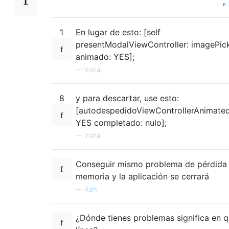
1
En lugar de esto: [self
presentModalViewController: imagePic
animado: YES];
—
Vishal
8
y para descartar, use esto:
[autodespedidoViewControllerAnimated
YES completado: nulo];
—
Vishal
Conseguir mismo problema de pérdida
memoria y la aplicación se cerrará
—
Ram
¿Dónde tienes problemas significa en 