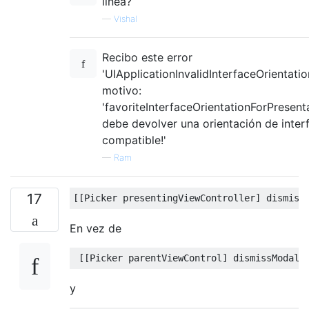
línea?
—
Vishal
Recibo este error
'UIApplicationInvalidInterfaceOrientation
motivo:
'favoriteInterfaceOrientationForPresent
debe devolver una orientación de inter
compatible!'
—
Ram
17
[[
Picker
 presentingViewController
]
 dismiss
En vez de
[[
Picker
 parentViewControl
]
 dismissModalV
y