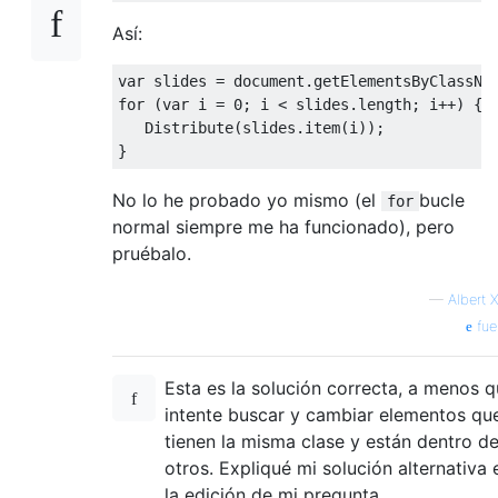
Así:
var
 slides 
=
 document
.
getElementsByClassNa
for
(
var
 i 
=
0
;
 i 
<
 slides
.
length
;
 i
++)
{
Distribute
(
slides
.
item
(
i
));
}
No lo he probado yo mismo (el
bucle
for
normal siempre me ha funcionado), pero
pruébalo.
—
Albert 
fue
Esta es la solución correcta, a menos 
intente buscar y cambiar elementos qu
tienen la misma clase y están dentro d
otros. Expliqué mi solución alternativa 
la edición de mi pregunta.