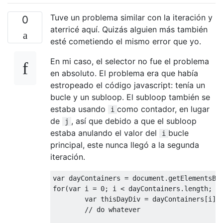
<!--
this
 script will only work 
for
 a 
class
Tuve un problema similar con la iteración y
to use all 
class
of
 same name then u can u
0
aterricé aquí. Quizás alguien más también
esté cometiendo el mismo error que yo.
En mi caso, el selector no fue el problema
var
 variable_name
=
document
.
querySelectorAl
en absoluto. El problema era que había
for
(
var
 i
=
0
;
i
<
variable_name
.
length
;
i
++){
estropeado el código javascript: tenía un
variable_name
[
i
].(--
your option
--);
bucle y un subloop. El subloop también se
}
estaba usando
como contador, en lugar
i
de
, así que debido a que el subloop
j
estaba anulando el valor del
bucle
i
<!--
if
 u like to divide it on some logic 
principal, este nunca llegó a la segunda
 using your nodelist
-->
iteración.
</
body
>
var
 dayContainers 
=
 document
.
getElementsBy
</
html
>
for
(
var
 i 
=
0
;
 i 
<
 dayContainers
.
length
;
 i
var
 thisDayDiv 
=
 dayContainers
[
i
];
// do whatever