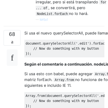
irregular, pero si está transpilando
for
, se convertirá, pero
... of
no lo hará.
NodeList.forEach
—
Mr5o1
Si usa el nuevo querySelectorAll, puede llama
68
document
.
querySelectorAll
(
'.edit'
).
forEach
// Now do something with my button
});
Según el comentario a continuación. nodeLis
Si usa esto con babel, puede agregar
Array.
matriz forEach.
no funciona de fo
Array.from
siguientes e incluido IE 11.
Array
.
from
(
document
.
querySelectorAll
(
'.edi
// Now do something with my button
});