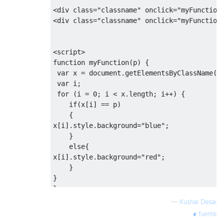
<
div 
class
=
"classname"
 onclick
=
"myFunction
<
div 
class
=
"classname"
 onclick
=
"myFunction
<
script
>
function
 myFunction
(
p
)
{
var
 x 
=
 document
.
getElementsByClassName
(
"
var
 i
;
for
(
i 
=
0
;
 i 
<
 x
.
length
;
 i
++)
{
if
(
x
[
i
]
==
 p
)
{
x
[
i
].
style
.
background
=
"blue"
;
}
else
{
x
[
i
].
style
.
background
=
"red"
;
}
}
}
—
Kushal Desai
fuente
</
script
>