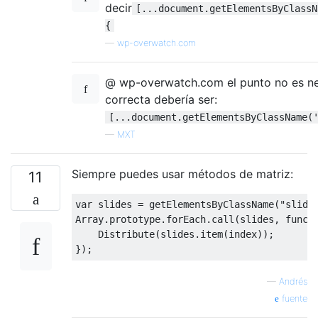
decir
[...document.getElementsByClassN
{
—
wp-overwatch.com
@ wp-overwatch.com el punto no es ne
correcta debería ser:
[...document.getElementsByClassName(
—
MXT
Siempre puedes usar métodos de matriz:
11
var
 slides 
=
 getElementsByClassName
(
"slide
Array
.
prototype
.
forEach
.
call
(
slides
,
funct
Distribute
(
slides
.
item
(
index
));
});
—
Andrés
fuente