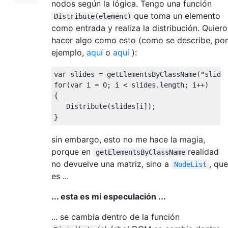
nodos según la lógica. Tengo una función
que toma un elemento
Distribute(element)
como entrada y realiza la distribución. Quiero
hacer algo como esto (como se describe, por
ejemplo,
aquí
o
aquí
):
var
 slides 
=
 getElementsByClassName
(
"slide
for
(
var
 i 
=
0
;
 i 
<
 slides
.
length
;
 i
++)
{
Distribute
(
slides
[
i
]);
}
sin embargo, esto no me hace la magia,
porque en
realidad
getElementsByClassName
no devuelve una matriz, sino a
, que
NodeList
es ...
... esta es mi especulación ...
... se cambia dentro de la función