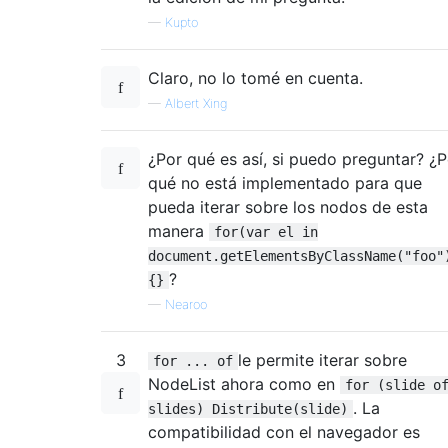
—
Kupto
Claro, no lo tomé en cuenta.
—
Albert Xing
¿Por qué es así, si puedo preguntar? ¿P
qué no está implementado para que
pueda iterar sobre los nodos de esta
manera
for(var el in
document.getElementsByClassName("foo"
?
{}
—
Nearoo
3
le permite iterar sobre
for ... of
NodeList ahora como en
for (slide o
. La
slides) Distribute(slide)
compatibilidad con el navegador es