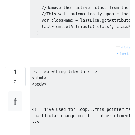
//Remove the 'active' class from the e
//This will automatically update the n
var
 className 
=
 lastElem
.
getAttribute
(
    lastElem
.
setAttribute
(
'class'
,
 classNa
}
—
ayjay
fuente
1
<!--
something like 
this
-->
<
html
>
<
body
>
<!--
 i
'
ve used 
for
 loop
...
this
 pointer tak
 particular change on it 
...
other elements
-->