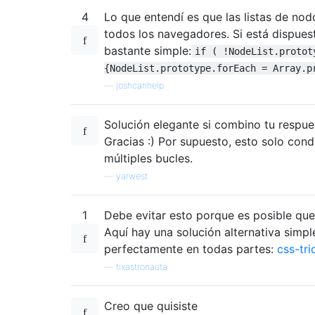
4
Lo que entendí es que las listas de nod
todos los navegadores. Si está dispuest
bastante simple:
if ( !NodeList.protot
{NodeList.prototype.forEach = Array.p
—
joshcanhelp
Solución elegante si combino tu respu
Gracias :) Por supuesto, esto solo cond
múltiples bucles.
—
yarwest
1
Debe evitar esto porque es posible que
Aquí hay una solución alternativa simp
perfectamente en todas partes:
css-tr
—
tixastronauta
Creo que quisiste