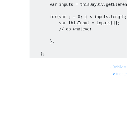
var
 inputs 
=
 thisDayDiv
.
getElement
for
(
var
 j 
=
0
;
 j 
<
 inputs
.
length
;
 
var
 thisInput 
=
 inputs
[
j
];
// do whatever
};
};
—
J0ANMM
fuente