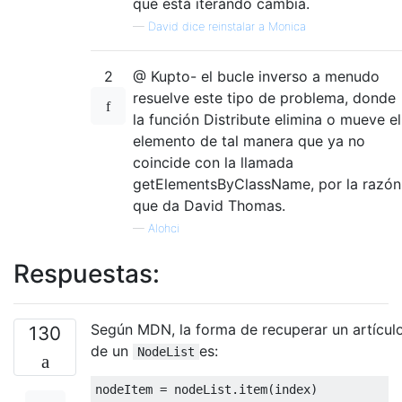
que está iterando cambia.
—
David dice reinstalar a Monica
2
@ Kupto- el bucle inverso a menudo
resuelve este tipo de problema, donde
la función Distribute elimina o mueve el
elemento de tal manera que ya no
coincide con la llamada
getElementsByClassName, por la razón
que da David Thomas.
—
Alohci
Respuestas:
Según MDN, la forma de recuperar un artícul
130
de un
es:
NodeList
nodeItem 
=
 nodeList
.
item
(
index
)