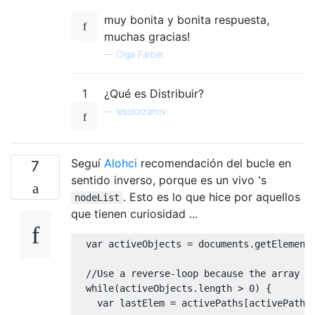
muy bonita y bonita respuesta,
muchas gracias!
—
Olga Farber
1
¿Qué es Distribuir?
—
lesolorzanov
Seguí
Alohci
recomendación del bucle en
7
sentido inverso, porque es un vivo 's
. Esto es lo que hice por aquellos
nodeList
que tienen curiosidad ...
var
 activeObjects 
=
 documents
.
getElement
//Use a reverse-loop because the array i
while
(
activeObjects
.
length 
>
0
)
{
var
 lastElem 
=
 activePaths
[
activePaths