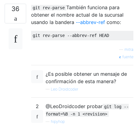
También funciona para
36
git rev-parse
obtener el nombre actual de la sucursal
usando la bandera
--abbrev-ref
como:
—
mitra
fuente
¿Es posible obtener un mensaje de
confirmación de esta manera?
—
Leo Droidcoder
2
@LeoDroidcoder probar
git log --
format=%B -n 1 <revision>
—
hipyhop