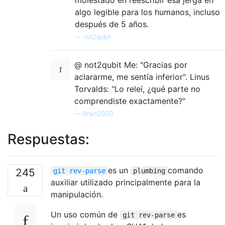
algo legible para los humanos, incluso
después de 5 años.
—
not2qubit
@ not2qubit Me: "Gracias por
aclararme, me sentía inferior". Linus
Torvalds: "Lo releí, ¿qué parte no
comprendiste exactamente?"
—
Brain2000
Respuestas:
es un
comando
245
git rev-parse
plumbing
auxiliar utilizado principalmente para la
manipulación.
Un uso común de
es
git rev-parse