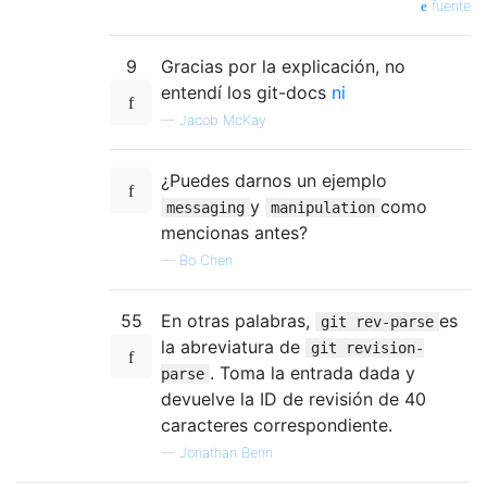
fuente
9
Gracias por la explicación, no
entendí los git-docs
ni
—
Jacob McKay
¿Puedes darnos un ejemplo
y
como
messaging
manipulation
mencionas antes?
—
Bo Chen
55
En otras palabras,
es
git rev-parse
la abreviatura de
git revision-
. Toma la entrada dada y
parse
devuelve la ID de revisión de 40
caracteres correspondiente.
—
Jonathan Benn