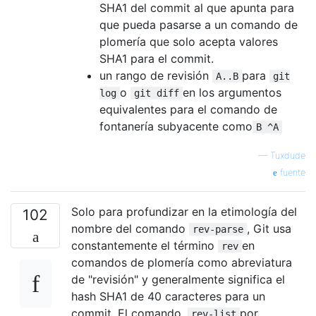
SHA1 del commit al que apunta para
que pueda pasarse a un comando de
plomería que solo acepta valores
SHA1 para el commit.
un rango de revisión
para
A..B
git
o
en los argumentos
log
git diff
equivalentes para el comando de
fontanería subyacente como
B ^A
—
Tuxdude
fuente
Solo para profundizar en la etimología del
102
nombre del comando
, Git usa
rev-parse
constantemente el término
en
rev
comandos de plomería como abreviatura
de "revisión" y generalmente significa el
hash SHA1 de 40 caracteres para un
commit. El comando,
por
rev-list