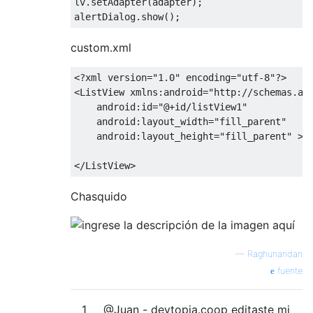
lv
.
setAdapter
(
adapter
);
alertDialog
.
show
();
custom.xml
<?
xml version
=
"1.0"
 encoding
=
"utf-8"
?>
<ListView
xmlns:android
=
"http://schemas.an
android:id
=
"@+id/listView1"
android:layout_width
=
"fill_parent"
android:layout_height
=
"fill_parent"
>
</ListView>
Chasquido
—
Raghunandan
fuente
1
@Juan - devtopia.coop editaste mi