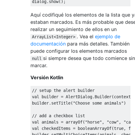
dialog
.
show
();
Aquí codifiqué los elementos de la lista que y
estaban marcados. Es más probable que des
realizar un seguimiento de ellos en un
. Vea el
ejemplo de
ArrayList<Integer>
documentación
para más detalles. También
puede configurar los elementos marcados
si siempre desea que todo comience sin
null
marcar.
Versión Kotlin
// setup the alert builder
val builder 
=
AlertDialog
.
Builder
(
context
)
builder
.
setTitle
(
"Choose some animals"
)
// add a checkbox list
val animals 
=
 arrayOf
(
"horse"
,
"cow"
,
"cam
val checkedItems 
=
 booleanArrayOf
(
true
,
fa
builder
.
setMultiChoiceItems
(
animals
,
 check