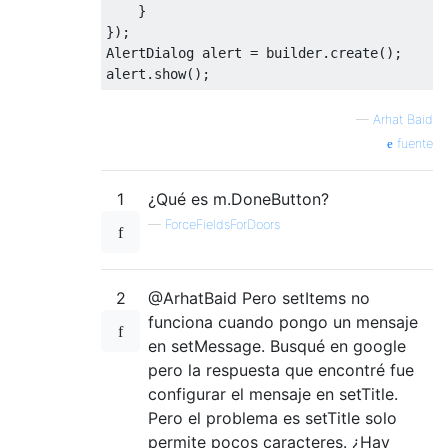
}
});
AlertDialog
 alert 
=
 builder
.
create
();
alert
.
show
();
—
Arhat Baid
fuente
1
¿Qué es m.DoneButton?
—
ForceFieldsForDoors
2
@ArhatBaid Pero setItems no
funciona cuando pongo un mensaje
en setMessage. Busqué en google
pero la respuesta que encontré fue
configurar el mensaje en setTitle.
Pero el problema es setTitle solo
permite pocos caracteres. ¿Hay