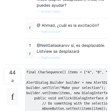
puedes ayudar?
—
Ahmad Vatani
@ Ahmad, ¿cuál es la excitación?
—
Raghunandan
1
@NeilGaliaskarov sí, es desplazable.
Listview se desplazará
—
Raghunandan
44
final
CharSequence
[]
 items 
=
{
"A"
,
"B"
,
"C
AlertDialog
.
Builder
 builder 
=
new
AlertDia
builder
.
setTitle
(
"Make your selection"
);
builder
.
setItems
(
items
,
new
DialogInterfac
public
void
 onClick
(
DialogInterface
 di
// Do something with the selection
        mDoneButton
.
setText
(
items
[
item
]);