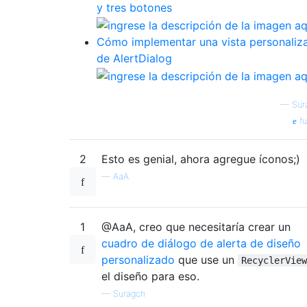
y tres botones
Cómo implementar una vista personaliz
de AlertDialog
—
Sur
fu
2
Esto es genial, ahora agregue íconos;)
—
AaA
1
@AaA, creo que necesitaría crear un
cuadro de diálogo de alerta de diseño
personalizado
que use un
RecyclerView
el diseño para eso.
—
Suragch