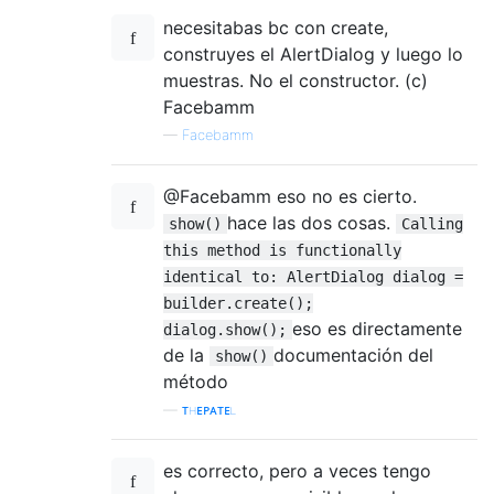
necesitabas bc con create,
construyes el AlertDialog y luego lo
muestras. No el constructor. (c)
Facebamm
—
Facebamm
@Facebamm eso no es cierto.
hace las dos cosas.
show()
Calling
this method is functionally
identical to: AlertDialog dialog =
builder.create();
eso es directamente
dialog.show();
de la
documentación del
show()
método
—
ᴛʜᴇᴘᴀᴛᴇʟ
es correcto, pero a veces tengo