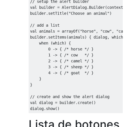
// setup the alert builder
val builder 
=
AlertDialog
.
Builder
(
context
)
builder
.
setTitle
(
"Choose an animal"
)
// add a list
val animals 
=
 arrayOf
(
"horse"
,
"cow"
,
"cam
builder
.
setItems
(
animals
)
{
 dialog
,
 which 
when
(
which
)
{
0
->
{
/* horse */
}
1
->
{
/* cow   */
}
2
->
{
/* camel */
}
3
->
{
/* sheep */
}
4
->
{
/* goat  */
}
}
}
// create and show the alert dialog
val dialog 
=
 builder
.
create
()
dialog
.
show
()
Lista de botones