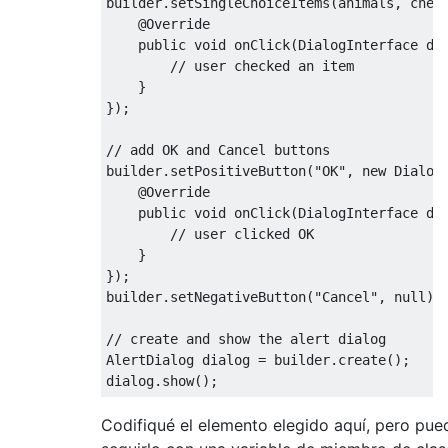
builder
.
setSingleChoiceItems
(
animals
,
 chec
@Override
public
void
 onClick
(
DialogInterface
 di
// user checked an item
}
});
// add OK and Cancel buttons
builder
.
setPositiveButton
(
"OK"
,
new
Dialog
@Override
public
void
 onClick
(
DialogInterface
 di
// user clicked OK
}
});
builder
.
setNegativeButton
(
"Cancel"
,
null
);
// create and show the alert dialog
AlertDialog
 dialog 
=
 builder
.
create
();
dialog
.
show
();
Codifiqué el elemento elegido aquí, pero pue