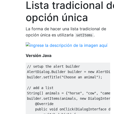
Lista tradicional d
opción única
La forma de hacer una lista tradicional de
opción única es utilizarla
.
setItems
Versión Java
// setup the alert builder
AlertDialog
.
Builder
 builder 
=
new
AlertDia
builder
.
setTitle
(
"Choose an animal"
);
// add a list
String
[]
 animals 
=
{
"horse"
,
"cow"
,
"camel
builder
.
setItems
(
animals
,
new
DialogInterf
@Override
public
void
 onClick
(
DialogInterface
 di