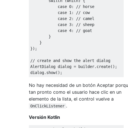
switch
(
which
)
{
case
0
:
// horse
case
1
:
// cow
case
2
:
// camel
case
3
:
// sheep
case
4
:
// goat
}
}
});
// create and show the alert dialog
AlertDialog
 dialog 
=
 builder
.
create
();
dialog
.
show
();
No hay necesidad de un botón Aceptar porq
tan pronto como el usuario hace clic en un
elemento de la lista, el control vuelve a
.
OnClickListener
Versión Kotlin