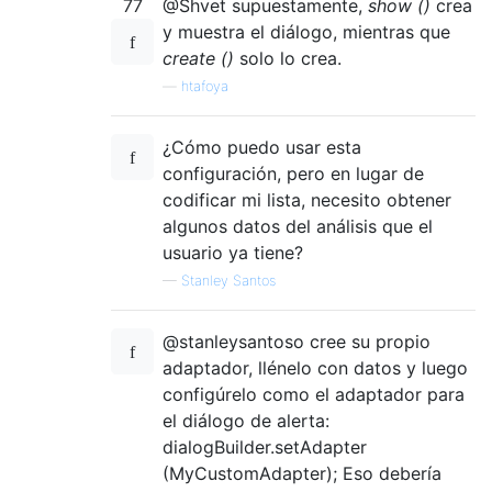
77
@Shvet supuestamente,
show ()
crea
y muestra el diálogo, mientras que
create ()
solo lo crea.
—
htafoya
¿Cómo puedo usar esta
configuración, pero en lugar de
codificar mi lista, necesito obtener
algunos datos del análisis que el
usuario ya tiene?
—
Stanley Santos
@stanleysantoso cree su propio
adaptador, llénelo con datos y luego
configúrelo como el adaptador para
el diálogo de alerta:
dialogBuilder.setAdapter
(MyCustomAdapter); Eso debería