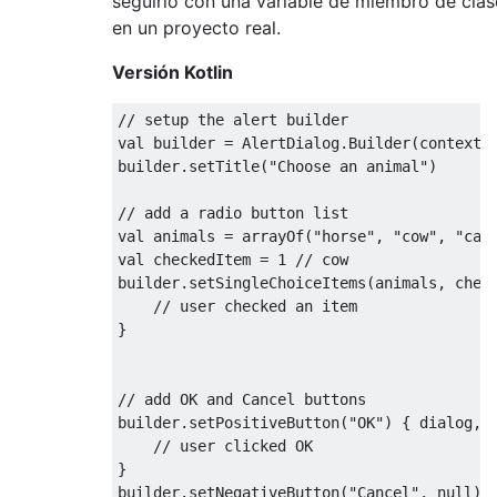
seguirlo con una variable de miembro de clas
en un proyecto real.
Versión Kotlin
// setup the alert builder
val builder 
=
AlertDialog
.
Builder
(
context
)
builder
.
setTitle
(
"Choose an animal"
)
// add a radio button list
val animals 
=
 arrayOf
(
"horse"
,
"cow"
,
"cam
val checkedItem 
=
1
// cow
builder
.
setSingleChoiceItems
(
animals
,
 chec
// user checked an item
}
// add OK and Cancel buttons
builder
.
setPositiveButton
(
"OK"
)
{
 dialog
,
 
// user clicked OK
}
builder
.
setNegativeButton
(
"Cancel"
,
null
)