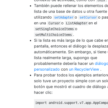
this
También puede rellenar los elementos de
lista de una base de datos u otra fuente
utilizando
o
o pas
setAdapter
setCursor
en una
o
en el
Cursor
ListAdapter
o
setSingleChoiceItems
.
setMultiChoiceItems
Si la lista es más larga de lo que cabe en
pantalla, entonces el diálogo la desplaz
automáticamente. Sin embargo, si tiene
lista realmente larga, supongo que
probablemente debería hacer un
diálog
personalizado
con
un RecyclerView
.
Para probar todos los ejemplos anterior
solo tuve un proyecto simple con un sol
botón que mostró el cuadro de diálogo 
hacer clic:
import
 android
.
support
.
v7
.
app
.
AppComp