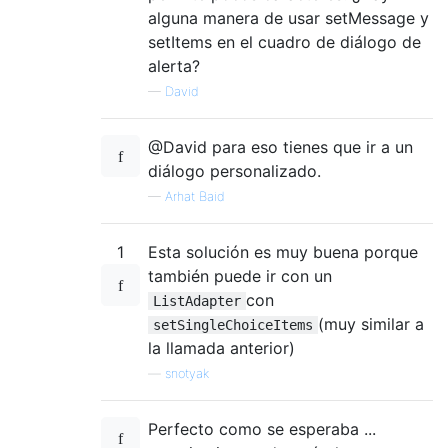
alguna manera de usar setMessage y
setItems en el cuadro de diálogo de
alerta?
—
David
@David para eso tienes que ir a un
diálogo personalizado.
—
Arhat Baid
1
Esta solución es muy buena porque
también puede ir con un
con
ListAdapter
(muy similar a
setSingleChoiceItems
la llamada anterior)
—
snotyak
Perfecto como se esperaba ...