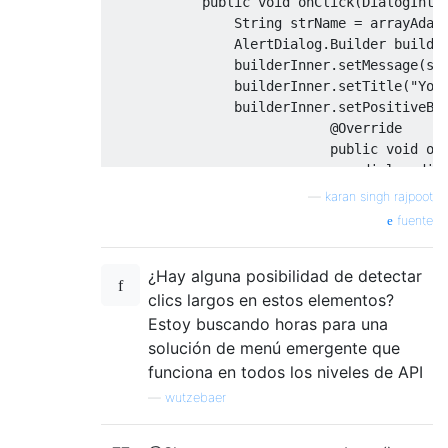
public
void
 onClick
(
DialogInte
String
 strName 
=
 arrayAdap
AlertDialog
.
Builder
 builde
                builderInner
.
setMessage
(
st
                builderInner
.
setTitle
(
"You
                builderInner
.
setPositiveBu
@Override
public
void
 on
                                dialog
.
dis
}
—
karan singh rajpoot
});
fuente
                builderInner
.
show
();
}
¿Hay alguna posibilidad de detectar
});
builderSingle
.
show
();
clics largos en estos elementos?
Estoy buscando horas para una
solución de menú emergente que
funciona en todos los niveles de API
—
wutzebaer