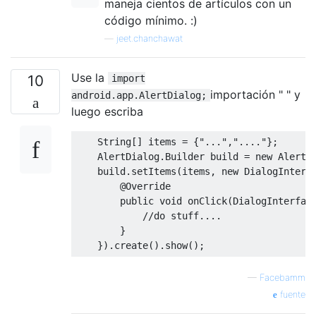
maneja cientos de artículos con un
código mínimo. :)
—
jeet.chanchawat
Use la
10
import
importación " " y
android.app.AlertDialog;
luego escriba
String
[]
 items 
=
{
"..."
,
"...."
};
AlertDialog
.
Builder
 build 
=
new
AlertD
    build
.
setItems
(
items
,
new
DialogInterf
@Override
public
void
 onClick
(
DialogInterfac
//do stuff....
}
}).
create
().
show
();
—
Facebamm
fuente