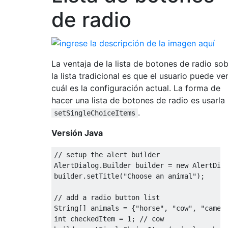
de radio
La ventaja de la lista de botones de radio so
la lista tradicional es que el usuario puede ve
cuál es la configuración actual. La forma de
hacer una lista de botones de radio es usarla
.
setSingleChoiceItems
Versión Java
// setup the alert builder
AlertDialog
.
Builder
 builder 
=
new
AlertDia
builder
.
setTitle
(
"Choose an animal"
);
// add a radio button list
String
[]
 animals 
=
{
"horse"
,
"cow"
,
"camel
int
 checkedItem 
=
1
;
// cow