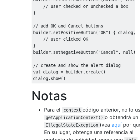
// user checked or unchecked a box
}
// add OK and Cancel buttons
builder
.
setPositiveButton
(
"OK"
)
{
 dialog
,
 
// user clicked OK
}
builder
.
setNegativeButton
(
"Cancel"
,
null
)
// create and show the alert dialog
val dialog 
=
 builder
.
create
()
dialog
.
show
()
Notas
Para el
código anterior, no lo u
context
o obtendrá un
getApplicationContext()
(vea
aquí
por qué
IllegalStateException
En su lugar, obtenga una referencia al
contexto de actividad, como con
.