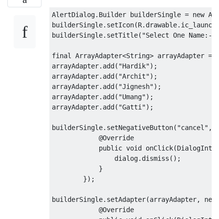
AlertDialog
.
Builder
 builderSingle 
=
new
Al
builderSingle
.
setIcon
(
R
.
drawable
.
ic_launch
builderSingle
.
setTitle
(
"Select One Name:-"
final
ArrayAdapter
<
String
>
 arrayAdapter 
=
arrayAdapter
.
add
(
"Hardik"
);
arrayAdapter
.
add
(
"Archit"
);
arrayAdapter
.
add
(
"Jignesh"
);
arrayAdapter
.
add
(
"Umang"
);
arrayAdapter
.
add
(
"Gatti"
);
builderSingle
.
setNegativeButton
(
"cancel"
,
@Override
public
void
 onClick
(
DialogInte
                dialog
.
dismiss
();
}
});
builderSingle
.
setAdapter
(
arrayAdapter
,
new
@Override