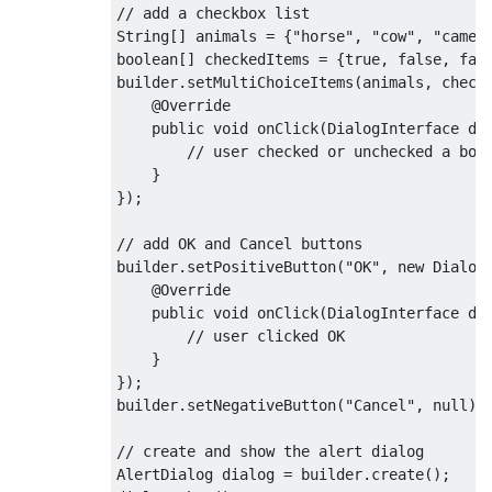
// add a checkbox list
String
[]
 animals 
=
{
"horse"
,
"cow"
,
"camel
boolean
[]
 checkedItems 
=
{
true
,
false
,
fal
builder
.
setMultiChoiceItems
(
animals
,
 check
@Override
public
void
 onClick
(
DialogInterface
 di
// user checked or unchecked a box
}
});
// add OK and Cancel buttons
builder
.
setPositiveButton
(
"OK"
,
new
Dialog
@Override
public
void
 onClick
(
DialogInterface
 di
// user clicked OK
}
});
builder
.
setNegativeButton
(
"Cancel"
,
null
);
// create and show the alert dialog
AlertDialog
 dialog 
=
 builder
.
create
();