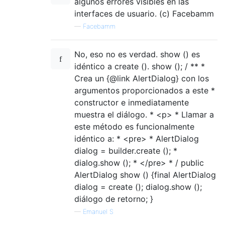
algunos errores visibles en las
interfaces de usuario. (c) Facebamm
—
Facebamm
No, eso no es verdad. show () es
idéntico a create (). show (); / ** *
Crea un {@link AlertDialog} con los
argumentos proporcionados a este *
constructor e inmediatamente
muestra el diálogo. * <p> * Llamar a
este método es funcionalmente
idéntico a: * <pre> * AlertDialog
dialog = builder.create (); *
dialog.show (); * </pre> * / public
AlertDialog show () {final AlertDialog
dialog = create (); dialog.show ();
diálogo de retorno; }
—
Emanuel S