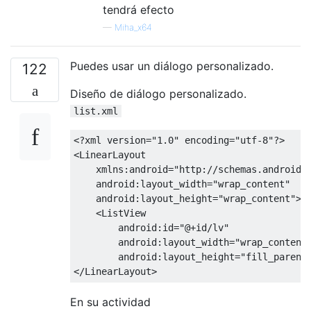
tendrá efecto
—
Miha_x64
Puedes usar un diálogo personalizado.
122
Diseño de diálogo personalizado.
list.xml
<?
xml version
=
"1.0"
 encoding
=
"utf-8"
?>
<LinearLayout
xmlns:android
=
"http://schemas.android.
android:layout_width
=
"wrap_content"
android:layout_height
=
"wrap_content"
>
<ListView
android:id
=
"@+id/lv"
android:layout_width
=
"wrap_content
android:layout_height
=
"fill_parent
</LinearLayout>
En su actividad