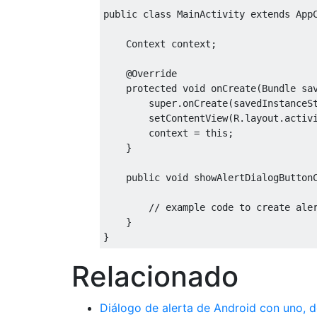
public
class
MainActivity
extends
App
Context
 context
;
@Override
protected
void
 onCreate
(
Bundle
 sa
super
.
onCreate
(
savedInstanceS
        setContentView
(
R
.
layout
.
activ
        context 
=
this
;
}
public
void
 showAlertDialogButton
// example code to create ale
}
}
Relacionado
Diálogo de alerta de Android con uno, 