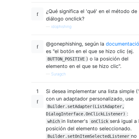
¿Qué significa el 'qué' en el método de
diálogo onclick?
—
idophishing
@gonephishing, según la
documentaci
es "el botón en el que se hizo clic (ej.
) o la posición del
BUTTON_POSITIVE
elemento en el que se hizo clic".
—
Suragch
1
Si desea implementar una lista simple (
con un adaptador personalizado, use
Builder.setAdapter(ListAdapter,
:
DialogInterface.OnClickListener)
in listener's
será igual a 
which
onClick
posición del elemento seleccionado.
no
Builder.setOnItemSelectedListener