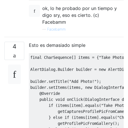
ok, lo he probado por un tiempo y
digo sry, eso es cierto. (c)
Facebamm
—
Facebamm
Esto es demasiado simple
4
final
CharSequence
[]
 items 
=
{
"Take Photo"
AlertDialog
.
Builder
 builder 
=
new
AlertDia
builder
.
setTitle
(
"Add Photo!"
);
builder
.
setItems
(
items
,
new
DialogInterfac
@Override
public
void
 onClick
(
DialogInterface
 di
if
(
items
[
item
].
equals
(
"Take Photo
            getCapturesProfilePicFromCamer
}
else
if
(
items
[
item
].
equals
(
"Cho
            getProfilePicFromGallery
();