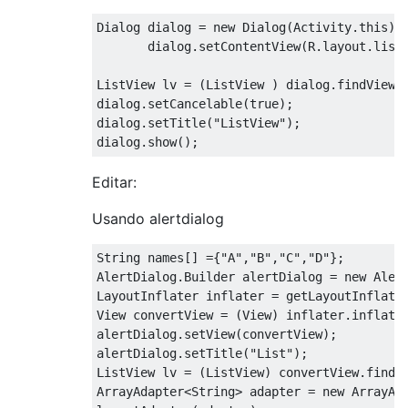
Dialog
 dialog 
=
new
Dialog
(
Activity
.
this
);
       dialog
.
setContentView
(
R
.
layout
.
list
ListView
 lv 
=
(
ListView
)
 dialog
.
findViewB
dialog
.
setCancelable
(
true
);
dialog
.
setTitle
(
"ListView"
);
dialog
.
show
();
Editar:
Usando alertdialog
String
 names
[]
={
"A"
,
"B"
,
"C"
,
"D"
};
AlertDialog
.
Builder
 alertDialog 
=
new
Aler
LayoutInflater
 inflater 
=
 getLayoutInflate
View
 convertView 
=
(
View
)
 inflater
.
inflate
alertDialog
.
setView
(
convertView
);
alertDialog
.
setTitle
(
"List"
);
ListView
 lv 
=
(
ListView
)
 convertView
.
findV
ArrayAdapter
<
String
>
 adapter 
=
new
ArrayAd