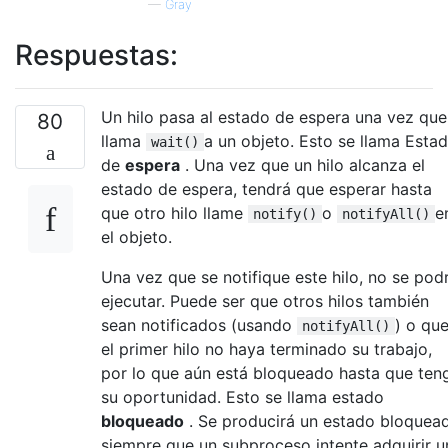
—
Gray
Respuestas:
Un hilo pasa al estado de espera una vez que
80
llama
a un objeto. Esto se llama Esta
wait()
de
espera
. Una vez que un hilo alcanza el
estado de espera, tendrá que esperar hasta
que otro hilo llame
o
e
notify()
notifyAll()
el objeto.
Una vez que se notifique este hilo, no se pod
ejecutar. Puede ser que otros hilos también
sean notificados (usando
) o qu
notifyAll()
el primer hilo no haya terminado su trabajo,
por lo que aún está bloqueado hasta que ten
su oportunidad. Esto se llama estado
bloqueado
. Se producirá un estado bloquea
siempre que un subproceso intente adquirir u