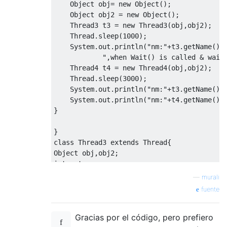
Object
 obj
=
new
Object
();
Object
 obj2 
=
new
Object
();
Thread3
 t3 
=
new
Thread3
(
obj
,
obj2
);
Thread
.
sleep
(
1000
);
System
.
out
.
println
(
"nm:"
+
t3
.
getName
()+
",when Wait() is called & wait
Thread4
 t4 
=
new
Thread4
(
obj
,
obj2
);
Thread
.
sleep
(
3000
);
System
.
out
.
println
(
"nm:"
+
t3
.
getName
()+
System
.
out
.
println
(
"nm:"
+
t4
.
getName
()+
}
}
class
Thread3
extends
Thread
{
Object
 obj
,
obj2
;
int
 cnt
;
Thread3
(
Object
 obj
,
Object
 obj2
){
—
murali
this
.
obj 
=
 obj
;
fuente
this
.
obj2 
=
 obj2
;
this
.
start
();
Gracias por el código, pero prefiero
}