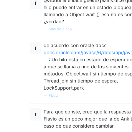
@Abdul el enlace geekexplains dice qu
hilo puede entrar en un estado bloque
llamando a Object.wait () eso no es cor
¿verdad?
—
Más de cinco
de acuerdo con oracle docs
docs.oracle.com/javase/6/docs/api/jav
…
: Un hilo está en estado de espera d
a que se llama a uno de los siguientes
métodos: Object.wait sin tiempo de esp
Thread.join sin tiempo de espera,
LockSupport.park
—
Abdul
Para que conste, creo que la respuest
Flavio es un poco mejor que la de Anki
caso de que considere cambiar.