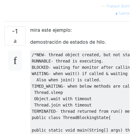
—
Prakash Bisht
fuente
mira este ejemplo:
-1
demostración de estados de hilo.
/*NEW- thread object created, but not start
RUNNABLE- thread is executing.

BLOCKED- waiting for monitor after calling 
WAITING- when wait() if called & waiting fo
  Also when join() is called.

TIMED_WAITING- when below methods are calle
 Thread.sleep

 Object.wait with timeout

 Thread.join with timeout

TERMINATED- thread returned from run() met
public
class
ThreadBlockingState
{
public
static
void
 main
(
String
[]
 args
)
thr