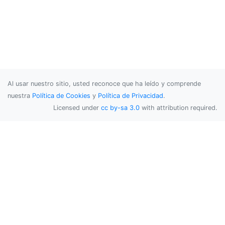
this
.
obj2 
=
 obj2
;
this
.
start
();
}
@Override
public
void
 run
()
{
super
.
run
();
synchronized
(
obj
)
{
Al usar nuestro sitio, usted reconoce que ha leído y comprende
System
.
out
.
println
(
"nm:"
+
this
.
getN
nuestra
Política de Cookies
y
Política de Privacidad
.
        obj
.
notify
();
Licensed under
cc by-sa 3.0
with attribution required.
System
.
out
.
println
(
"nm:"
+
this
.
getN
}
synchronized
(
obj2
)
{
try
{
Thread
.
sleep
(
15000
);
}
catch
(
InterruptedException
 e
)
{
            e
.
printStackTrace
();
}
}
}
}