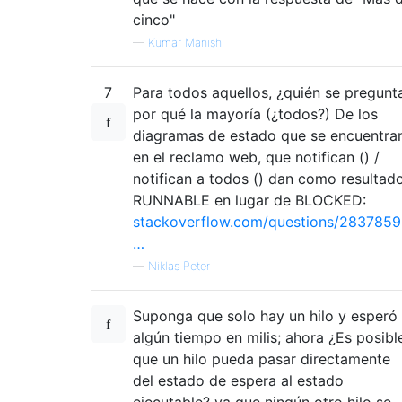
cinco"
—
Kumar Manish
7
Para todos aquellos, ¿quién se pregunt
por qué la mayoría (¿todos?) De los
diagramas de estado que se encuentra
en el reclamo web, que notifican () /
notifican a todos () dan como resultad
RUNNABLE en lugar de BLOCKED:
stackoverflow.com/questions/2837859
…
—
Niklas Peter
Suponga que solo hay un hilo y esperó
algún tiempo en milis; ahora ¿Es posibl
que un hilo pueda pasar directamente
del estado de espera al estado
ejecutable? ya que ningún otro hilo se