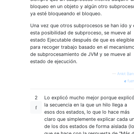
bloqueo en un objeto y algún otro subproces
ya esté bloqueando el bloqueo.
Una vez que otros subprocesos se han ido y 
esta posibilidad de subproceso, se mueve al
estado Ejecutable después de que es elegible
para recoger trabajo basado en el mecanism
de subprocesamiento de JVM y se mueve al
estado de ejecución.
—
Ankit Ban
fue
2
Lo explicó mucho mejor porque explic
la secuencia en la que un hilo llega a
esos dos estados, lo que lo hace más
claro que simplemente explicar cada u
de los dos estados de forma aislada (l
que se hace con la respuesta de "Más 