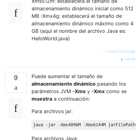
Xms512m: establecerá el tamaño de
almacenamiento dinámico inicial como 512
MB -Xmx4g: establecerá el tamaño de
almacenamiento dinámico máximo como 4
GB (aquí el nombre del archivo Java es:
HelloWorld.java)
—
Sumit Deshinge
fuente
Puede aumentar el tamaño de
9
almacenamiento
dinámico
pasando los
parámetros JVM
-Xms
y
-Xmx
como se
muestra
a continuación:
Para archivos jar:
java 
-
jar 
-
Xms4096M
-
Xmx6144M
 jarFilePath
.
Para archivos Java: