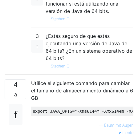
funcionar si está utilizando una
versión de Java de 64 bits.
—
Stephen C
3
¿Estás seguro de que estás
ejecutando una versión de Java de
64 bits? ¿En un sistema operativo de
64 bits?
—
Stephen C
Utilice el siguiente comando para cambiar
4
el tamaño de almacenamiento dinámico a 6
GB
export JAVA_OPTS
=
"-Xms6144m -Xmx6144m -XX:
—
Baum mit Augen
fuente