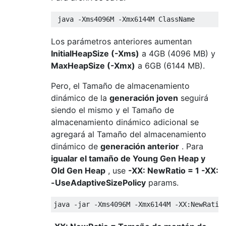
 java 
-
Xms4096M
-
Xmx6144M
ClassName
Los parámetros anteriores aumentan
InitialHeapSize (-Xms)
a 4GB (4096 MB) y
MaxHeapSize (-Xmx)
a 6GB (6144 MB).
Pero, el Tamaño de almacenamiento
dinámico de la
generación joven
seguirá
siendo el mismo y el Tamaño de
almacenamiento dinámico adicional se
agregará al Tamaño del almacenamiento
dinámico de
generación anterior
. Para
igualar el tamaño de Young Gen Heap y
Old Gen Heap
, use
-XX: NewRatio = 1 -XX:
-UseAdaptiveSizePolicy
params.
java 
-
jar 
-
Xms4096M
-
Xmx6144M
-
XX
:
NewRatio