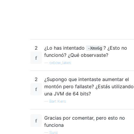
2
¿Lo has intentado
? ¿Esto no
-Xmx6g
funcionó? ¿Qué observaste?
—
oxbow_lakes
2
¿Supongo que intentaste aumentar el
montón pero fallaste? ¿Estás utilizando
una JVM de 64 bits?
—
Bart Kiers
Gracias por comentar, pero esto no
funciona
—
Sunil