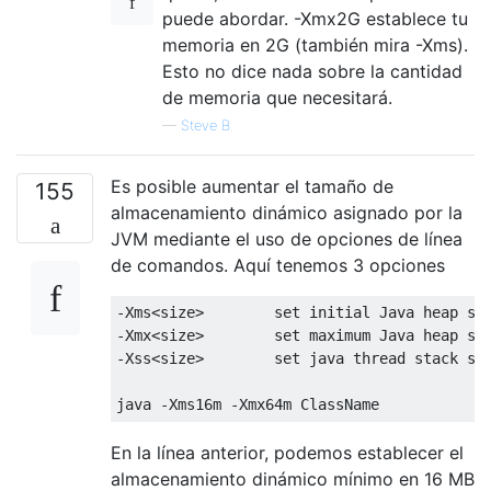
puede abordar. -Xmx2G establece tu
memoria en 2G (también mira -Xms).
Esto no dice nada sobre la cantidad
de memoria que necesitará.
—
Steve B.
Es posible aumentar el tamaño de
155
almacenamiento dinámico asignado por la
JVM mediante el uso de opciones de línea
de comandos. Aquí tenemos 3 opciones
-
Xms
<
size
>
        set initial 
Java
-
Xmx
<
size
>
        set maximum 
Java
-
Xss
<
size
>
        set java thread stack siz
java 
-
Xms16m
-
Xmx64m
ClassName
En la línea anterior, podemos establecer el
almacenamiento dinámico mínimo en 16 MB