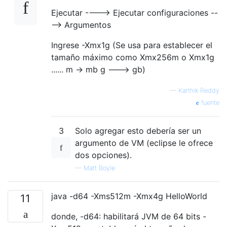
Ejecutar ----> Ejecutar configuraciones --
--> Argumentos
Ingrese -Xmx1g (Se usa para establecer el
tamaño máximo como Xmx256m o Xmx1g
...... m -> mb g ---> gb)
—
Karthik Reddy
fuente
3
Solo agregar esto debería ser un
argumento de VM (eclipse le ofrece
dos opciones).
—
Matt Boyle
java -d64 -Xms512m -Xmx4g HelloWorld
11
donde, -d64: habilitará JVM de 64 bits -