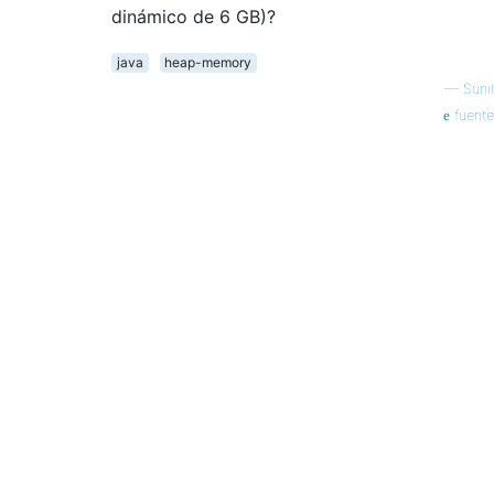
dinámico de 6 GB)?
java
heap-memory
—
Sunil
fuente