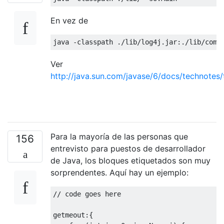
En vez de
java 
-
classpath 
./
lib
/
log4j
.
jar
:./
lib
/
comm
Ver
http://java.sun.com/javase/6/docs/technotes
Para la mayoría de las personas que
156
entrevisto para puestos de desarrollador
de Java, los bloques etiquetados son muy
sorprendentes. Aquí hay un ejemplo:
// code goes here
getmeout
:{