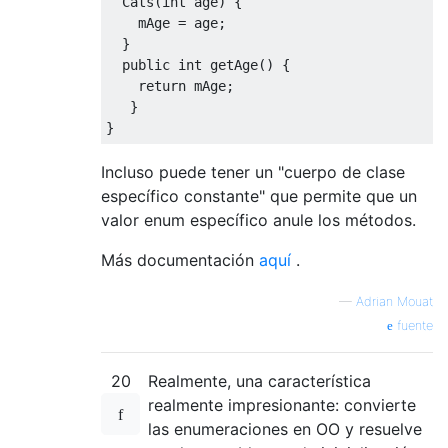
Cats
(
int
 age
)
{
    mAge 
=
 age
;
}
public
int
 getAge
()
{
return
 mAge
;
}
}
Incluso puede tener un "cuerpo de clase
específico constante" que permite que un
valor enum específico anule los métodos.
Más documentación
aquí
.
—
Adrian Mouat
fuente
20
Realmente, una característica
realmente impresionante: convierte
las enumeraciones en OO y resuelve