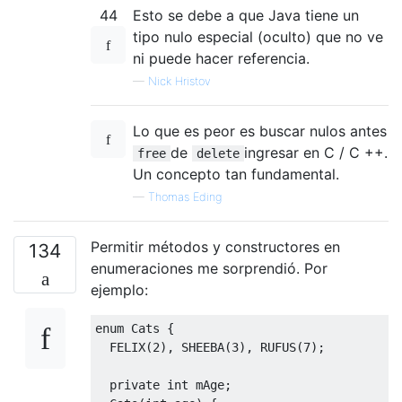
44
Esto se debe a que Java tiene un
tipo nulo especial (oculto) que no ve
ni puede hacer referencia.
—
Nick Hristov
Lo que es peor es buscar nulos antes
de
ingresar en C / C ++.
free
delete
Un concepto tan fundamental.
—
Thomas Eding
Permitir métodos y constructores en
134
enumeraciones me sorprendió. Por
ejemplo:
enum
Cats
{
  FELIX
(
2
),
 SHEEBA
(
3
),
 RUFUS
(
7
);
private
int
 mAge
;