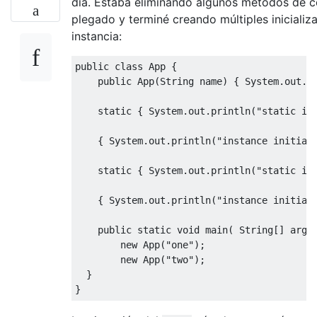
día. Estaba eliminando algunos métodos de 
plegado y terminé creando múltiples inicializ
instancia:
public
class
App
{
public
App
(
String
 name
)
{
System
.
out
.
p
static
{
System
.
out
.
println
(
"static in
{
System
.
out
.
println
(
"instance initial
static
{
System
.
out
.
println
(
"static in
{
System
.
out
.
println
(
"instance initial
public
static
void
 main
(
String
[]
 args
new
App
(
"one"
);
new
App
(
"two"
);
}
}