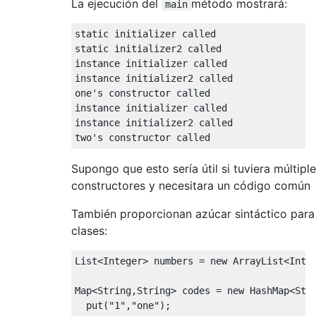
La ejecución del
método mostrará:
main
static
static
 initializer2 called

instance initializer called

instance initializer2 called

one
'
s constructor called

instance initializer called

instance initializer2 called

two
's constructor called
Supongo que esto sería útil si tuviera múltipl
constructores y necesitara un código común
También proporcionan azúcar sintáctico para i
clases:
List
<
Integer
>
 numbers 
=
new
ArrayList
<
Inte
Map
<
String
,
String
>
 codes 
=
new
HashMap
<
Str
  put
(
"1"
,
"one"
);