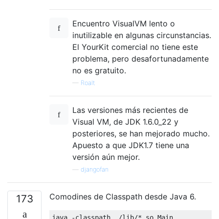
Encuentro VisualVM lento o
inutilizable en algunas circunstancias.
El YourKit comercial no tiene este
problema, pero desafortunadamente
no es gratuito.
—
Roalt
Las versiones más recientes de
Visual VM, de JDK 1.6.0_22 y
posteriores, se han mejorado mucho.
Apuesto a que JDK1.7 tiene una
versión aún mejor.
—
djangofan
Comodines de Classpath desde Java 6.
173
java 
-
classpath 
./
lib
/* so.Main