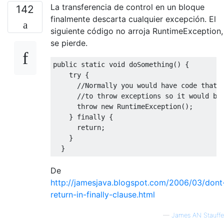
La transferencia de control en un bloque
142
finalmente descarta cualquier excepción. El
siguiente código no arroja RuntimeException,
se pierde.
public
static
void
 doSomething
()
{
try
{
//Normally you would have code that 
//to throw exceptions so it would be
throw
new
RuntimeException
();
}
finally
{
return
;
}
}
De
http://jamesjava.blogspot.com/2006/03/dont
return-in-finally-clause.html
—
James AN Stauffe