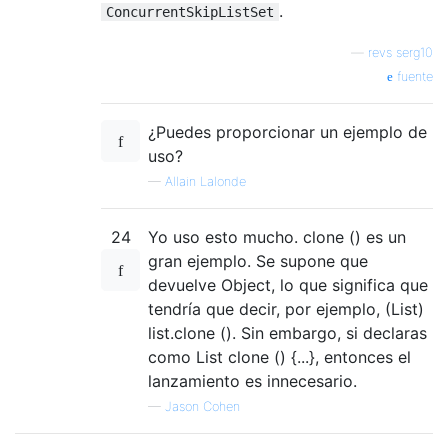
.
ConcurrentSkipListSet
—
revs serg10
fuente
¿Puedes proporcionar un ejemplo de
uso?
—
Allain Lalonde
24
Yo uso esto mucho. clone () es un
gran ejemplo. Se supone que
devuelve Object, lo que significa que
tendría que decir, por ejemplo, (List)
list.clone (). Sin embargo, si declaras
como List clone () {...}, entonces el
lanzamiento es innecesario.
—
Jason Cohen