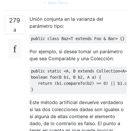
—
Boris Terzic
Unión conjunta en la varianza del
279
parámetro tipo:
public
class
Baz
<
T 
extends
Foo
&
Bar
>
{}
Por ejemplo, si desea tomar un parámetro
que sea Comparable y una Colección:
public
static
<
A
,
 B 
extends
Collection
<
A
>
boolean
 foo
(
B b1
,
 B b2
,
 A a
)
{
return
(
b1
.
compareTo
(
b2
)
==
0
)
||
 b1
.
co
}
Este método artificial devuelve verdadero
si las dos colecciones dadas son iguales o
si alguna de ellas contiene el elemento
dado, de lo contrario es falso. El punto a
tener en cuenta es que puede invocar