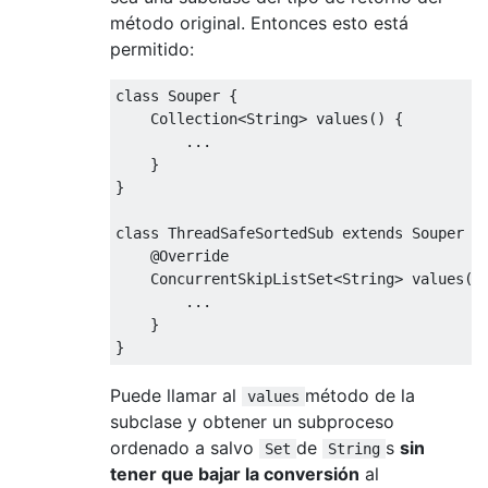
método original. Entonces esto está
permitido:
class
Souper
{
Collection
<
String
>
 values
()
{
...
}
}
class
ThreadSafeSortedSub
extends
Souper
{
@Override
ConcurrentSkipListSet
<
String
>
 values
()
...
}
}
Puede llamar al
método de la
values
subclase y obtener un subproceso
ordenado a salvo
de
s
sin
Set
String
tener que bajar la conversión
al