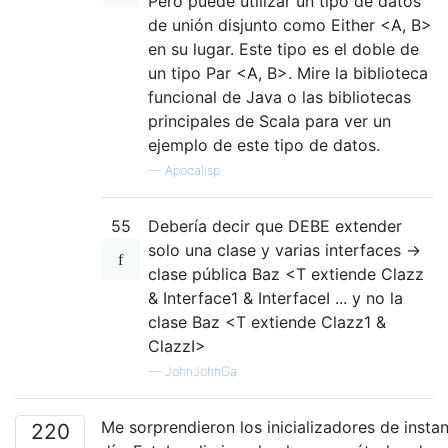
Pero puede utilizar un tipo de datos
de unión disjunto como Either <A, B>
en su lugar. Este tipo es el doble de
un tipo Par <A, B>. Mire la biblioteca
funcional de Java o las bibliotecas
principales de Scala para ver un
ejemplo de este tipo de datos.
—
Apocalisp
55
Debería decir que DEBE extender
solo una clase y varias interfaces ->
clase pública Baz <T extiende Clazz
& Interface1 & InterfaceI ... y no la
clase Baz <T extiende Clazz1 &
ClazzI>
—
JohnJohnGa
Me sorprendieron los inicializadores de instan
220