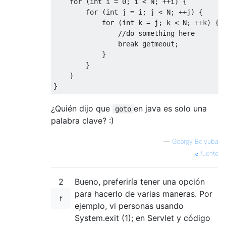
for
(
int
 i 
=
0
;
 i 
<
 N
;
++
i
)
{
for
(
int
 j 
=
 i
;
 j 
<
 N
;
++
j
)
{
for
(
int
 k 
=
 j
;
 k 
<
 N
;
++
k
)
{
//do something here
break
 getmeout
;
}
}
}
}
¿Quién dijo que
en java es solo una
goto
palabra clave? :)
—
Georgy Bolyuba
fuente
2
Bueno, preferiría tener una opción
para hacerlo de varias maneras. Por
ejemplo, vi personas usando
System.exit (1); en Servlet y código