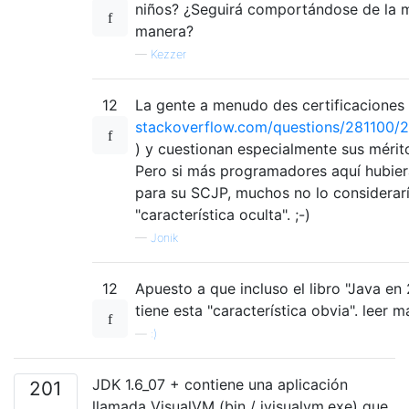
niños? ¿Seguirá comportándose de la 
manera?
—
Kezzer
12
La gente a menudo des certificaciones 
stackoverflow.com/questions/281100/
) y cuestionan especialmente sus mérit
Pero si más programadores aquí hubier
para su SCJP, muchos no lo considerar
"característica oculta". ;-)
—
Jonik
12
Apuesto a que incluso el libro "Java en
tiene esta "característica obvia". leer 
—
:)
JDK 1.6_07 + contiene una aplicación
201
llamada VisualVM (bin / jvisualvm.exe) que