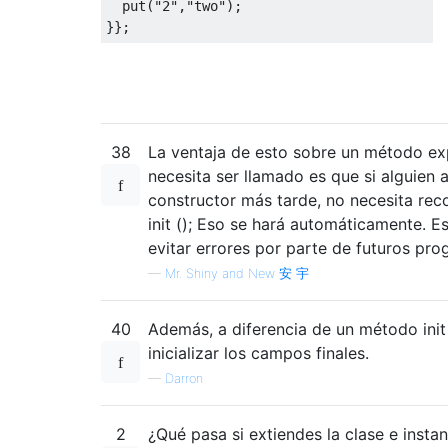
  put
(
"2"
,
"two"
);
}};
38
La ventaja de esto sobre un método exp
necesita ser llamado es que si alguien 
constructor más tarde, no necesita reco
init (); Eso se hará automáticamente. E
evitar errores por parte de futuros pr
—
Mr. Shiny and New 安 宇
40
Además, a diferencia de un método init
inicializar los campos finales.
—
Darron
2
¿Qué pasa si extiendes la clase e instan