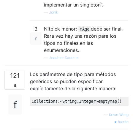
implementar un singleton".
—
Jonik
3
Nitpick menor:
debe ser final.
mAge
Rara vez hay una razón para los
tipos no finales en las
enumeraciones.
—
Joachim Sauer el
Los parámetros de tipo para métodos
121
genéricos se pueden especificar
explícitamente de la siguiente manera:
Collections
.<
String
,
Integer
>
emptyMap
()
—
Kevin Wong
fuente