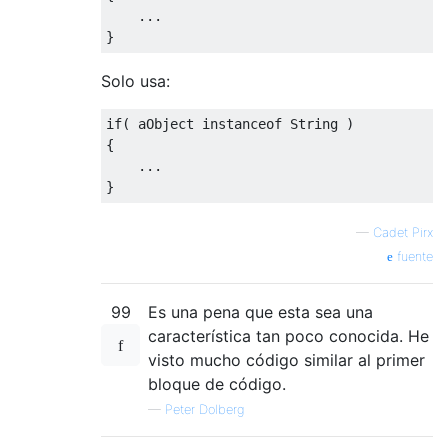
...
}
Solo usa:
if
(
 aObject 
instanceof
String
)
{
...
}
—
Cadet Pirx
fuente
99
Es una pena que esta sea una
característica tan poco conocida. He
visto mucho código similar al primer
bloque de código.
—
Peter Dolberg