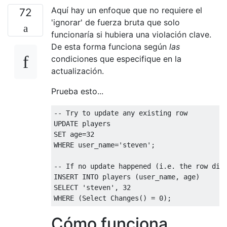
Aquí hay un enfoque que no requiere el
72
'ignorar' de fuerza bruta que solo
funcionaría si hubiera una violación clave.
De esta forma funciona según
las
condiciones que especifique en la
actualización.
Prueba esto...
-- Try to update any existing row
UPDATE
SET
 age
=
32
WHERE
 user_name
=
'steven'
;
-- If no update happened (i.e. the row did
INSERT
INTO
 players 
(
user_name
,
 age
)
SELECT
'steven'
,
32
WHERE
(
Select
 Changes
()
=
0
);
Cómo funciona