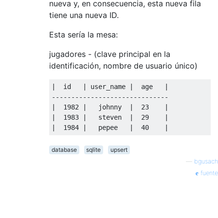
nueva y, en consecuencia, esta nueva fila
tiene una nueva ID.
Esta sería la mesa:
jugadores - (clave principal en la
identificación, nombre de usuario único)
|
  id   
|
 user_name 
|
  age   
|
------------------------------
|
1982
|
   johnny  
|
23
|
|
1983
|
   steven  
|
29
|
|
1984
|
   pepee   
|
40
|
database
sqlite
upsert
—
bgusach
fuente