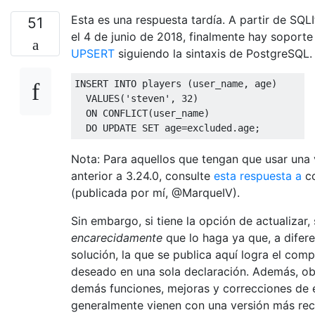
Esta es una respuesta tardía. A partir de SQLI
51
el 4 de junio de 2018, finalmente hay soporte 
UPSERT
siguiendo la sintaxis de PostgreSQL.
INSERT
INTO
 players 
(
user_name
,
 age
)
VALUES
(
'steven'
,
32
)
ON
 CONFLICT
(
user_name
)
  DO 
UPDATE
SET
 age
=
excluded
.
age
;
Nota: Para aquellos que tengan que usar una 
anterior a 3.24.0, consulte
esta respuesta a
co
(publicada por mí, @MarqueIV).
Sin embargo, si tiene la opción de actualizar,
encarecidamente
que lo haga ya que, a difer
solución, la que se publica aquí logra el com
deseado en una sola declaración. Además, ob
demás funciones, mejoras y correcciones de 
generalmente vienen con una versión más rec