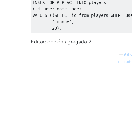
INSERT
OR
 REPLACE 
INTO
(
id
,
 user_name
,
 age
)
VALUES
((
SELECT
 id 
from
 players 
WHERE
 user
'johnny'
,
20
);
Editar: opción agregada 2.
—
itsho
fuente