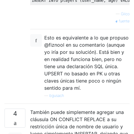
INSERT
INTO
 players 
(
user_name
,
 age
)
VALUE
—
Gilco
fuente
Esto es equivalente a lo que propuso
@fiznool en su comentario (aunque
yo iría por su solución). Está bien y
en realidad funciona bien, pero no
tiene una declaración SQL única.
UPSERT no basado en PK u otras
claves únicas tiene poco o ningún
sentido para mí.
—
bgusach
También puede simplemente agregar una
4
cláusula ON CONFLICT REPLACE a su
restricción única de nombre de usuario y
luego simplemente INSERTAR, dejando que