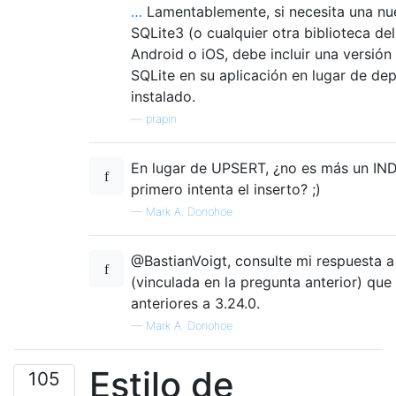
…
Lamentablemente, si necesita una nu
SQLite3 (o cualquier otra biblioteca de
Android o iOS, debe incluir una versión
SQLite en su aplicación en lugar de de
instalado.
—
prapin
En lugar de UPSERT, ¿no es más un IN
primero intenta el inserto? ;)
—
Mark A. Donohoe
@BastianVoigt, consulte mi respuesta a
(vinculada en la pregunta anterior) que
anteriores a 3.24.0.
—
Mark A. Donohoe
Estilo de
105