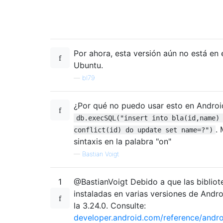
Por ahora, esta versión aún no está en 
Ubuntu.
—
bl79
¿Por qué no puedo usar esto en Androi
db.execSQL("insert into bla(id,name)
.
conflict(id) do update set name=?")
sintaxis en la palabra "on"
—
Bastian Voigt
1
@BastianVoigt Debido a que las biblio
instaladas en varias versiones de Andro
la 3.24.0. Consulte:
developer.android.com/reference/andro