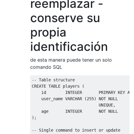
reemplazar -
conserve su
propia
identificación
de esta manera puede tener un solo
comando SQL
-- Table structure
CREATE
TABLE
 players 
(
    id        INTEGER       
PRIMARY
KEY
 AU
    user_name VARCHAR 
(
255
)
NOT
NULL
UNIQUE
,
    age       INTEGER       
NOT
NULL
);
-- Single command to insert or update