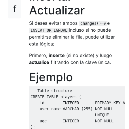
Actualizar
Si desea evitar ambos
e
changes()=0
incluso si no puede
INSERT OR IGNORE
permitirse eliminar la fila, puede utilizar
esta lógica;
Primero,
inserte
(si no existe) y luego
actualice
filtrando con la clave única.
Ejemplo
-- Table structure
CREATE
TABLE
 players 
(
    id        INTEGER       
PRIMARY
KEY
 AU
    user_name VARCHAR 
(
255
)
NOT
NULL
UNIQUE
,
    age       INTEGER       
NOT
NULL
);