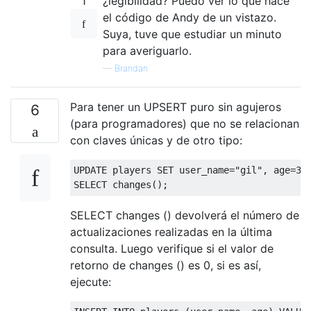
1
¿legibilidad? Puedo ver lo que hace
el código de Andy de un vistazo.
Suya, tuve que estudiar un minuto
para averiguarlo.
—
Brandan
Para tener un UPSERT puro sin agujeros
6
(para programadores) que no se relacionan
con claves únicas y de otro tipo:
UPDATE
 players 
SET
 user_name
=
"gil"
,
 age
=
32
SELECT
 changes
();
SELECT changes () devolverá el número de
actualizaciones realizadas en la última
consulta. Luego verifique si el valor de
retorno de changes () es 0, si es así,
ejecute: