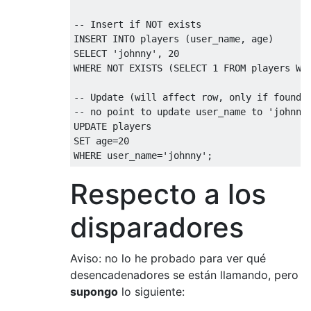
-- Insert if NOT exists
INSERT
INTO
 players 
(
user_name
,
 age
)
SELECT
'johnny'
,
20
WHERE
NOT
EXISTS
(
SELECT
1
FROM
 players 
WH
-- Update (will affect row, only if found)
-- no point to update user_name to 'johnny
UPDATE
SET
 age
=
20
WHERE
 user_name
=
'johnny'
;
Respecto a los
disparadores
Aviso: no lo he probado para ver qué
desencadenadores se están llamando, pero
supongo
lo siguiente: