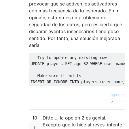
provocar que se activen los activadores
con más frecuencia de lo esperado. En mi
opinión, esto no es un problema de
seguridad de los datos, pero es cierto que
disparar eventos innecesarios tiene poco
sentido. Por tanto, una solución mejorada
sería:
-- Try to update any existing row
UPDATE
 players 
SET
 age
=
32
WHERE
 user_name
=
-- Make sure it exists
INSERT
OR
 IGNORE 
INTO
 players 
(
user_name
,
 
—
bgusach
fuente
10
Ditto ... la opción 2 es genial.
Excepto que lo hice al revés: intente