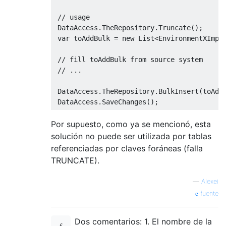
// usage 
DataAccess
.
TheRepository
.
Truncate
();
var
 toAddBulk 
=
new
List
<
EnvironmentXImpo
// fill toAddBulk from source system
// ...
DataAccess
.
TheRepository
.
BulkInsert
(
toAdd
DataAccess
.
SaveChanges
();
Por supuesto, como ya se mencionó, esta
solución no puede ser utilizada por tablas
referenciadas por claves foráneas (falla
TRUNCATE).
—
Alexei
fuente
Dos comentarios: 1. El nombre de la