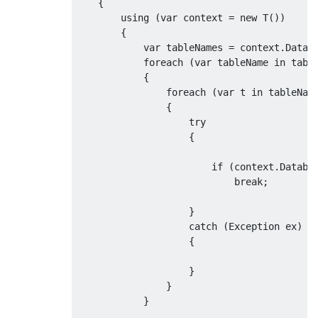
{
using
(
var
 context 
=
new
 T
())
{
var
 tableNames 
=
 context
.
Datab
foreach
(
var
 tableName 
in
 tabl
{
foreach
(
var
 t 
in
 tableNam
{
try
{
if
(
context
.
Databa
break
;
}
catch
(
Exception
 ex
)
{
}
}
}