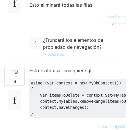
Esto eliminará todas las filas
—
Omid Farvid
fuente
¿Truncará los elementos de
propiedad de navegación?
—
John Deer
Esto evita usar cualquier sql
19
using
(
var
 context 
=
new
MyDbContext
())
{
var
 itemsToDelete 
=
 context
.
Set
<
MyTabl
    context
.
MyTables
.
RemoveRange
(
itemsToDe
    context
.
SaveChanges
();
}
—
Rob Sedgwick