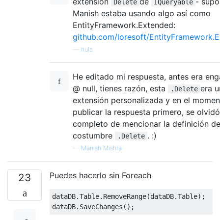
extensión
de
- sup
Delete
IQueryable
Manish estaba usando algo así como
EntityFramework.Extended:
github.com/loresoft/EntityFramework.
—
nula
He editado mi respuesta, antes era eng
@ null, tienes razón, esta
era u
.Delete
extensión personalizada y en el momen
publicar la respuesta primero, se olvid
completo de mencionar la definición de
costumbre
. :)
.Delete
—
Manish Mishra
Puedes hacerlo sin Foreach
23
dataDB
.
Table
.
RemoveRange
(
dataDB
.
Table
);
dataDB
.
SaveChanges
();