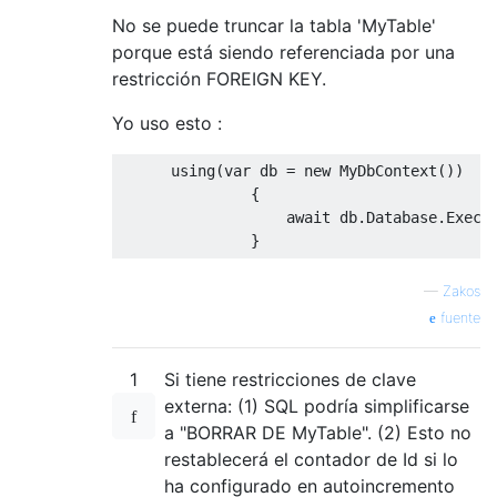
No se puede truncar la tabla 'MyTable'
porque está siendo referenciada por una
restricción FOREIGN KEY.
Yo uso esto :
using
(
var
 db 
=
new
MyDbContext
())
{
await
 db
.
Database
.
Execu
}
—
Zakos
fuente
1
Si tiene restricciones de clave
externa: (1) SQL podría simplificarse
a "BORRAR DE MyTable". (2) Esto no
restablecerá el contador de Id si lo
ha configurado en autoincremento