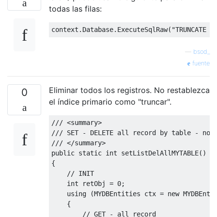
todas las filas:
context
.
Database
.
ExecuteSqlRaw
(
"TRUNCATE T
—
bsod_
fuente
Eliminar todos los registros. No restablezca
0
el índice primario como "truncar".
/// <summary>
/// SET - DELETE all record by table - no 
/// </summary>
public
static
int
 setListDelAllMYTABLE
()
{
// INIT
int
 retObj 
=
0
;
using
(
MYDBEntities
 ctx 
=
new
MYDBEnti
{
// GET - all record