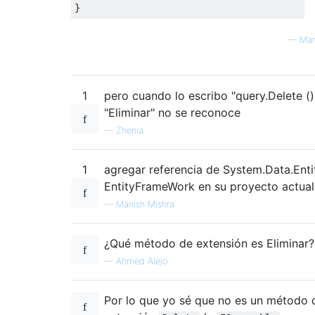
}
—
Man
1
pero cuando lo escribo "query.Delete ();
"Eliminar" no se reconoce
—
Zhenia
1
agregar referencia de System.Data.Enti
EntityFrameWork en su proyecto actual
—
Manish Mishra
¿Qué método de extensión es Eliminar?
—
Ahmed Alejo
Por lo que yo sé que no es un método 