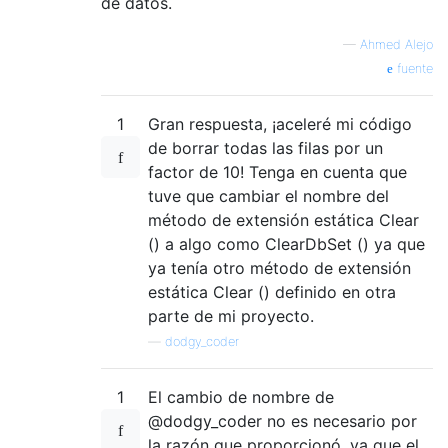
de datos.
—
Ahmed Alejo
fuente
1
Gran respuesta, ¡aceleré mi código
de borrar todas las filas por un
factor de 10! Tenga en cuenta que
tuve que cambiar el nombre del
método de extensión estática Clear
() a algo como ClearDbSet () ya que
ya tenía otro método de extensión
estática Clear () definido en otra
parte de mi proyecto.
—
dodgy_coder
1
El cambio de nombre de
@dodgy_coder no es necesario por
la razón que proporcionó, ya que el