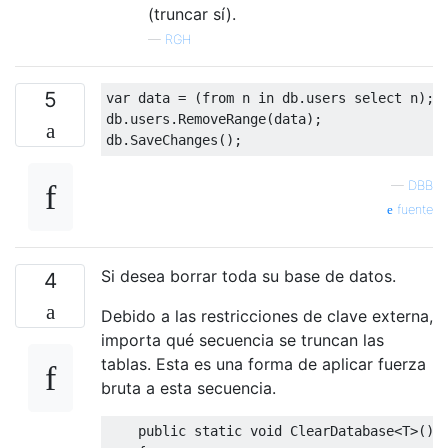
(truncar sí).
—
RGH
5
var
 data 
=
(
from
 n 
in
 db
.
users 
select
 n
);
db
.
users
.
RemoveRange
(
data
);
db
.
SaveChanges
();
—
DBB
fuente
Si desea borrar toda su base de datos.
4
Debido a las restricciones de clave externa,
importa qué secuencia se truncan las
tablas. Esta es una forma de aplicar fuerza
bruta a esta secuencia.
public
static
void
ClearDatabase
<
T
>()