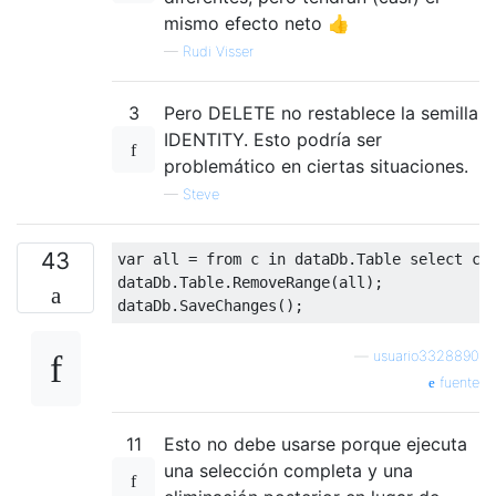
mismo efecto neto 👍
—
Rudi Visser
3
Pero DELETE no restablece la semilla
IDENTITY. Esto podría ser
problemático en ciertas situaciones.
—
Steve
43
var
 all 
=
from
 c 
in
 dataDb
.
Table
select
 c
;
dataDb
.
Table
.
RemoveRange
(
all
);
dataDb
.
SaveChanges
();
—
usuario3328890
fuente
11
Esto no debe usarse porque ejecuta
una selección completa y una