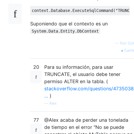
context
.
Database
.
ExecuteSqlCommand
(
"TRUNCA
Suponiendo que el contexto es un
System.Data.Entity.DbContext
—
Ron Sij
fuent
20
Para su información, para usar
TRUNCATE, el usuario debe tener
permiso ALTER en la tabla. (
stackoverflow.com/questions/4735038
…
)
—
Alex
77
@Alex acaba de perder una tonelada
de tiempo en el error "No se puede