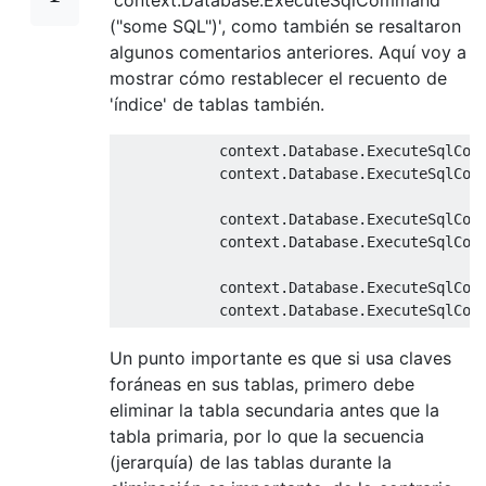
("some SQL")', como también se resaltaron
algunos comentarios anteriores. Aquí voy a
mostrar cómo restablecer el recuento de
'índice' de tablas también.
            context
.
Database
.
ExecuteSqlCom
            context
.
Database
.
ExecuteSqlCom
            context
.
Database
.
ExecuteSqlCom
            context
.
Database
.
ExecuteSqlCom
            context
.
Database
.
ExecuteSqlCom
            context
.
Database
.
ExecuteSqlCom
Un punto importante es que si usa claves
foráneas en sus tablas, primero debe
eliminar la tabla secundaria antes que la
tabla primaria, por lo que la secuencia
(jerarquía) de las tablas durante la