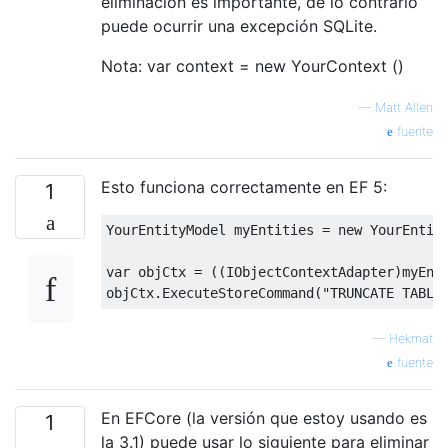
eliminación es importante, de lo contrario
puede ocurrir una excepción SQLite.
Nota: var context = new YourContext ()
—
Matt Allen
fuente
Esto funciona correctamente en EF 5:
1
YourEntityModel
 myEntities 
=
new
YourEntit
var
 objCtx 
=
((
IObjectContextAdapter
)
myEnt
objCtx
.
ExecuteStoreCommand
(
"TRUNCATE TABLE
—
Hekmat
fuente
En EFCore (la versión que estoy usando es
1
la 3.1) puede usar lo siguiente para eliminar