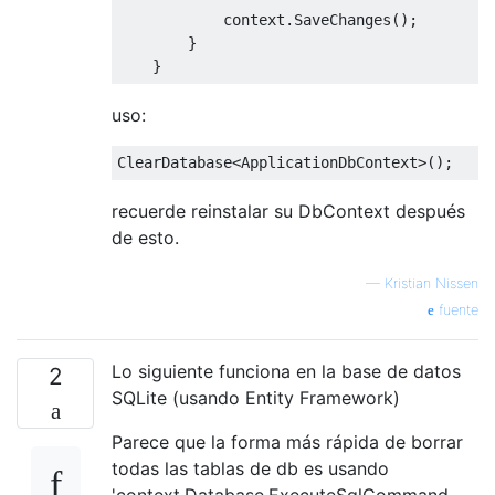
            context
.
SaveChanges
();
}
}
uso:
ClearDatabase
<
ApplicationDbContext
>();
recuerde reinstalar su DbContext después
de esto.
—
Kristian Nissen
fuente
Lo siguiente funciona en la base de datos
2
SQLite (usando Entity Framework)
Parece que la forma más rápida de borrar
todas las tablas de db es usando
'context.Database.ExecuteSqlCommand