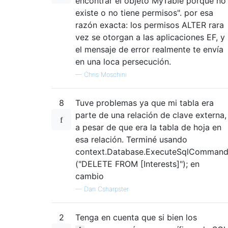
encontrar el objeto MyTable porque no
existe o no tiene permisos". por esa
razón exacta: los permisos ALTER rara
vez se otorgan a las aplicaciones EF, y
el mensaje de error realmente te envía
en una loca persecución.
—
Chris Moschini
8
Tuve problemas ya que mi tabla era
parte de una relación de clave externa,
a pesar de que era la tabla de hoja en
esa relación. Terminé usando
context.Database.ExecuteSqlComman
("DELETE FROM [Interests]"); en
cambio
—
Dan Csharpster
2
Tenga en cuenta que si bien los