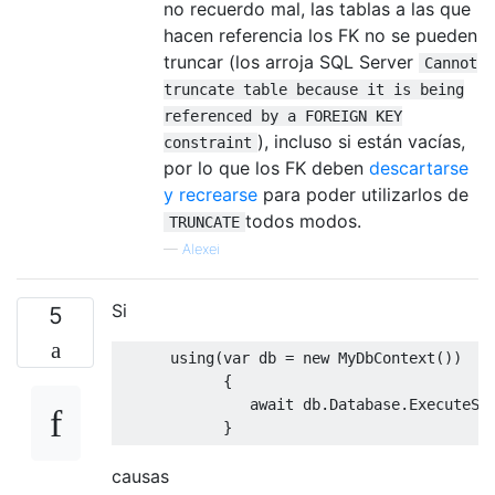
no recuerdo mal, las tablas a las que
hacen referencia los FK no se pueden
truncar (los arroja SQL Server
Cannot
truncate table because it is being
referenced by a FOREIGN KEY
), incluso si están vacías,
constraint
por lo que los FK deben
descartarse
y recrearse
para poder utilizarlos de
todos modos.
TRUNCATE
—
Alexei
Si
5
using
(
var
 db 
=
new
MyDbContext
())
{
await
 db
.
Database
.
ExecuteSq
}
causas