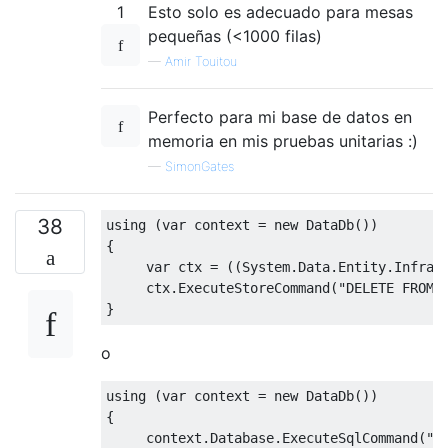
1
Esto solo es adecuado para mesas
pequeñas (<1000 filas)
—
Amir Touitou
Perfecto para mi base de datos en
memoria en mis pruebas unitarias :)
—
SimonGates
38
using
(
var
 context 
=
new
DataDb
())
{
var
 ctx 
=
((
System
.
Data
.
Entity
.
Infras
     ctx
.
ExecuteStoreCommand
(
"DELETE FROM 
}
o
using
(
var
 context 
=
new
DataDb
())
{
     context
.
Database
.
ExecuteSqlCommand
(
"T