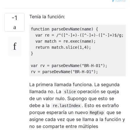
fuente
Tenía la función:
-1
function
 parseDevName
(
name
)
{
var
 re 
=
/^([^-]+)-([^-]+)-([^-]+)$/
g
;
var
 match 
=
 re
.
exec
(
name
);
return
 match
.
slice
(
1
,
4
);
}
var
 rv 
=
 parseDevName
(
"BR-H-01"
);
rv 
=
 parseDevName
(
"BR-H-01"
);
La primera llamada funciona. La segunda
llamada no. La
operación se queja
slice
de un valor nulo. Supongo que esto se
debe a la
. Esto es extraño
re.lastIndex
porque esperaría un nuevo
que se
RegExp
asigne cada vez que se llama a la función y
no se comparte entre múltiples