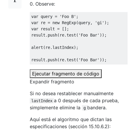
0. Observe:
var
 query 
=
'Foo B'
;
var
 re 
=
new
RegExp
(
query
,
'gi'
);
var
 result 
=
[];
result
.
push
(
re
.
test
(
'Foo Bar'
));
alert
(
re
.
lastIndex
);
result
.
push
(
re
.
test
(
'Foo Bar'
));
Ejecutar fragmento de código
Expandir fragmento
Si no desea restablecer manualmente
a 0 después de cada prueba,
lastIndex
simplemente elimine la
bandera.
g
Aquí está el algoritmo que dictan las
especificaciones (sección 15.10.6.2):