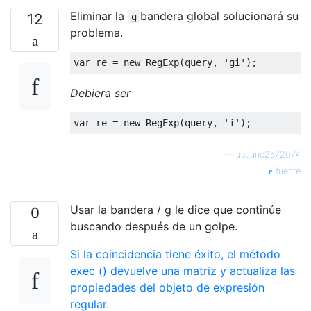
Eliminar la
bandera global solucionará su
12
g
problema.
var
 re 
=
new
RegExp
(
query
,
'gi'
);
Debiera ser
var
 re 
=
new
RegExp
(
query
,
'i'
);
—
usuario2572074
fuente
Usar la bandera / g le dice que continúe
0
buscando después de un golpe.
Si la coincidencia tiene éxito, el método
exec () devuelve una matriz y actualiza las
propiedades del objeto de expresión
regular.