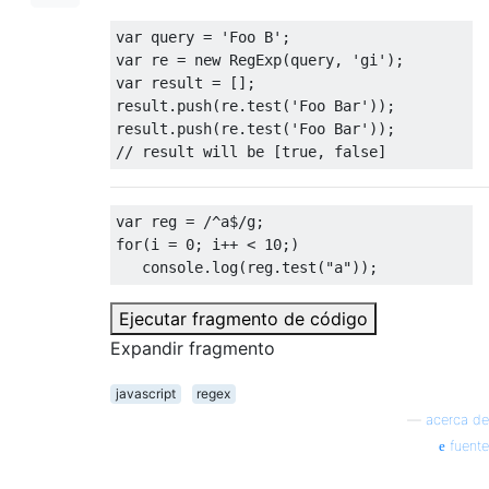
var
 query 
=
'Foo B'
;
var
 re 
=
new
RegExp
(
query
,
'gi'
);
var
 result 
=
[];
result
.
push
(
re
.
test
(
'Foo Bar'
));
result
.
push
(
re
.
test
(
'Foo Bar'
));
// result will be [true, false]
var
 reg 
=
/^a$/
g
;
for
(
i 
=
0
;
 i
++
<
10
;)
   console
.
log
(
reg
.
test
(
"a"
));
Ejecutar fragmento de código
Expandir fragmento
javascript
regex
—
acerca de
fuente