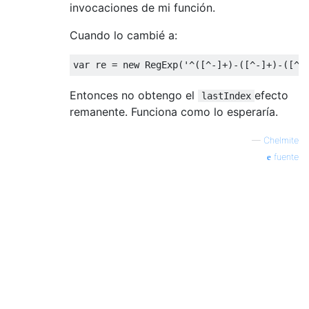
invocaciones de mi función.
Cuando lo cambié a:
var
 re 
=
new
RegExp
(
'^([^-]+)-([^-]+)-([^-
Entonces no obtengo el
efecto
lastIndex
remanente. Funciona como lo esperaría.
—
Chelmite
fuente