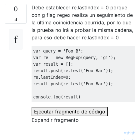
Debe establecer re.lastIndex = 0 porque
0
con g flag regex realiza un seguimiento de
la última coincidencia ocurrida, por lo que
la prueba no irá a probar la misma cadena,
para eso debe hacer re.lastIndex = 0
var
 query 
=
'Foo B'
;
var
 re 
=
new
RegExp
(
query
,
'gi'
);
var
 result 
=
[];
result
.
push
(
re
.
test
(
'Foo Bar'
));
re
.
lastIndex
=
0
;
result
.
push
(
re
.
test
(
'Foo Bar'
));
console
.
log
(
result
)
Ejecutar fragmento de código
Expandir fragmento
—
Ashish