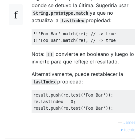
donde se detuvo la última. Sugeriría usar
ya que no
String.prototype.match
actualiza la
propiedad:
lastIndex
!!
'Foo Bar'
.
match
(
re
);
// -> true
!!
'Foo Bar'
.
match
(
re
);
// -> true
Nota:
convierte en booleano y luego lo
!!
invierte para que refleje el resultado.
Alternativamente, puede restablecer la
propiedad:
lastIndex
result
.
push
(
re
.
test
(
'Foo Bar'
));
re
.
lastIndex 
=
0
;
result
.
push
(
re
.
test
(
'Foo Bar'
));
—
James
fuente