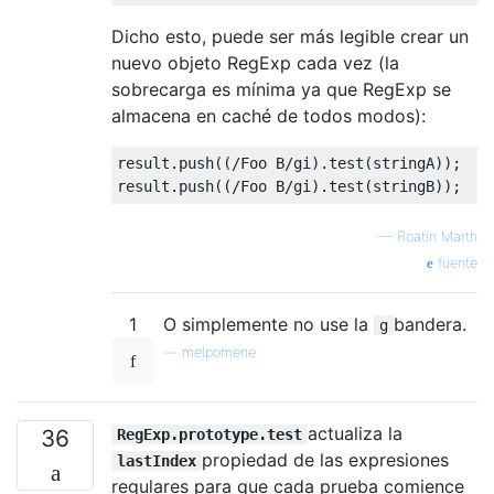
Dicho esto, puede ser más legible crear un
nuevo objeto RegExp cada vez (la
sobrecarga es mínima ya que RegExp se
almacena en caché de todos modos):
result
.
push
((
/Foo B/
gi
).
test
(
stringA
));
result
.
push
((
/Foo B/
gi
).
test
(
stringB
));
—
Roatin Marth
fuente
1
O simplemente no use la
bandera.
g
—
melpomene
actualiza la
36
RegExp.prototype.test
propiedad de las expresiones
lastIndex
regulares para que cada prueba comience