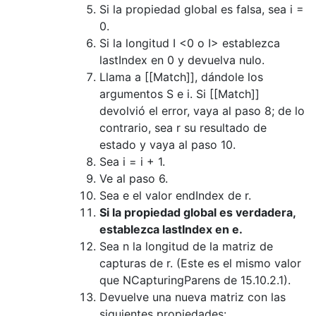
Si la propiedad global es falsa, sea i =
0.
Si la longitud I <0 o I> establezca
lastIndex en 0 y devuelva nulo.
Llama a [[Match]], dándole los
argumentos S e i. Si [[Match]]
devolvió el error, vaya al paso 8; de lo
contrario, sea r su resultado de
estado y vaya al paso 10.
Sea i = i + 1.
Ve al paso 6.
Sea e el valor endIndex de r.
Si la propiedad global es verdadera,
establezca lastIndex en e.
Sea n la longitud de la matriz de
capturas de r. (Este es el mismo valor
que NCapturingParens de 15.10.2.1).
Devuelve una nueva matriz con las
siguientes propiedades: