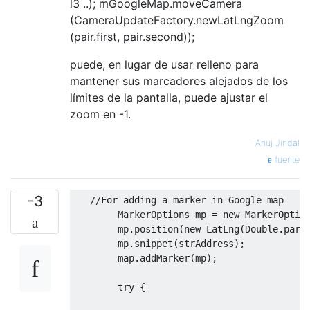
l3 ..); mGoogleMap.moveCamera
(CameraUpdateFactory.newLatLngZoom
(pair.first, pair.second));
puede, en lugar de usar relleno para
mantener sus marcadores alejados de los
límites de la pantalla, puede ajustar el
zoom en -1.
—
Anuj Jindal
fuente
-3
//For adding a marker in Google map
MarkerOptions
 mp 
=
new
MarkerOptio
        mp
.
position
(
new
LatLng
(
Double
.
pars
        mp
.
snippet
(
strAddress
);
        map
.
addMarker
(
mp
);
try
{