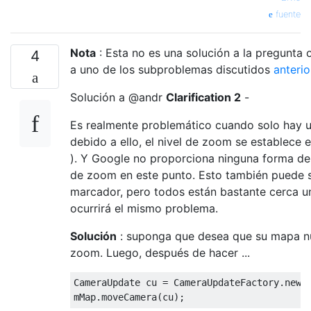
fuente
Nota
: Esta no es una solución a la pregunta o
4
a uno de los subproblemas discutidos
anteri
Solución a @andr
Clarification 2
-
Es realmente problemático cuando solo hay u
debido a ello, el nivel de zoom se establece 
). Y Google no proporciona ninguna forma de
de zoom en este punto. Esto también puede 
marcador, pero todos están bastante cerca u
ocurrirá el mismo problema.
Solución
: suponga que desea que su mapa nu
zoom. Luego, después de hacer ...
CameraUpdate
 cu 
=
CameraUpdateFactory
.
newL
mMap
.
moveCamera
(
cu
);