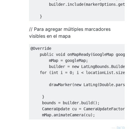
        builder
.
include
(
markerOptions
.
getP
}
// Para agregar múltiples marcadores
visibles en el mapa
@Override
public
void
 onMapReady
(
GoogleMap
 googl
        mMap 
=
 googleMap
;
        builder 
=
new
LatLngBounds
.
Builder
for
(
int
 i 
=
0
;
 i 
<
 locationList
.
size
(
        drawMarker
(
new
LatLng
(
Double
.
parse
}
     bounds 
=
 builder
.
build
();
CameraUpdate
 cu 
=
CameraUpdateFactory
     mMap
.
animateCamera
(
cu
);
—
BK19