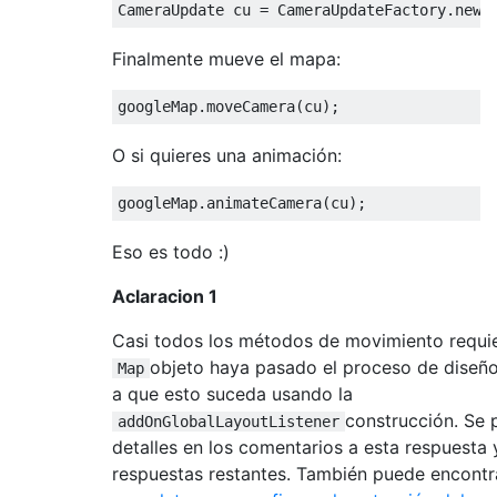
CameraUpdate
 cu 
=
CameraUpdateFactory
.
newL
Finalmente mueve el mapa:
googleMap
.
moveCamera
(
cu
);
O si quieres una animación:
googleMap
.
animateCamera
(
cu
);
Eso es todo :)
Aclaracion 1
Casi todos los métodos de movimiento requie
objeto haya pasado el proceso de diseño
Map
a que esto suceda usando la
construcción. Se 
addOnGlobalLayoutListener
detalles en los comentarios a esta respuesta 
respuestas restantes. También puede encont