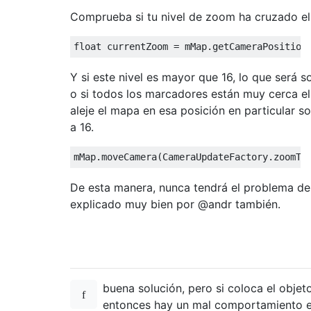
Comprueba si tu nivel de zoom ha cruzado el n
float
 currentZoom 
=
 mMap
.
getCameraPosition
Y si este nivel es mayor que 16, lo que será
o si todos los marcadores están muy cerca el
aleje el mapa en esa posición en particular s
a 16.
mMap
.
moveCamera
(
CameraUpdateFactory
.
zoomTo
De esta manera, nunca tendrá el problema de
explicado muy bien por @andr también.
buena solución, pero si coloca el objet
entonces hay un mal comportamiento e