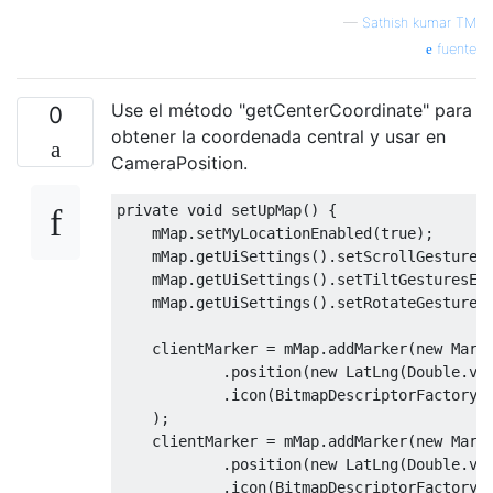
LatLng
 ban 
=
new
LatLng
(
latitude2
,
 l
—
Sathish kumar TM
MarkerOptions
 bengalureMarker 
=
new
fuente
      bengalureMarker
.
position
(
ban
);
      bengalureMarker
.
icon
(
banPoint
);
Use el método "getCenterCoordinate" para
      markerList
.
add
(
bengalureMarker
);
0
obtener la coordenada central y usar en
// You can add any numbers of Marker
CameraPosition.
     showAllMarkers
();
private
void
 setUpMap
()
{
    mMap
.
setMyLocationEnabled
(
true
);
}
    mMap
.
getUiSettings
().
setScrollGestures
    mMap
.
getUiSettings
().
setTiltGesturesEn
    mMap
.
getUiSettings
().
setRotateGestures
public
void
 showAllMarkers
()
{
    clientMarker 
=
 mMap
.
addMarker
(
new
Mark
LatLngBounds
.
Builder
 builder 
=
new
Lat
.
position
(
new
LatLng
(
Double
.
va
.
icon
(
BitmapDescriptorFactory
.
for
(
MarkerOptions
 m 
:
 markerList
)
{
);
        builder
.
include
(
m
.
getPosition
());
    clientMarker 
=
 mMap
.
addMarker
(
new
Mark
}
.
position
(
new
LatLng
(
Double
.
va
.
icon
(
BitmapDescriptorFactory
.