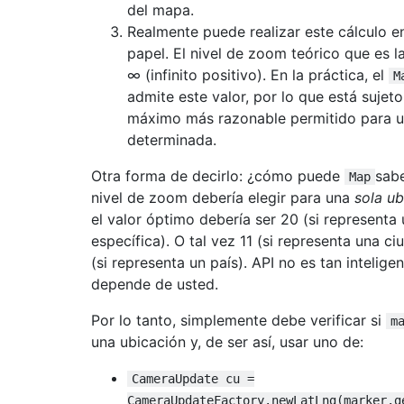
del mapa.
Realmente puede realizar este cálculo e
papel. El nivel de zoom teórico que es l
∞ (infinito positivo). En la práctica, el
M
admite este valor, por lo que está sujeto
máximo más razonable permitido para u
determinada.
Otra forma de decirlo: ¿cómo puede
sabe
Map
nivel de zoom debería elegir para una
sola ub
el valor óptimo debería ser 20 (si representa
específica). O tal vez 11 (si representa una ci
(si representa un país). API no es tan inteligen
depende de usted.
Por lo tanto, simplemente debe verificar si
m
una ubicación y, de ser así, usar uno de:
CameraUpdate cu =
CameraUpdateFactory.newLatLng(marker.g