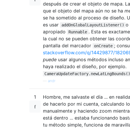
después de crear el objeto de mapa. La
que el objeto del mapa aún no se ha
me
se ha sometido al proceso de diseño. U
es usar
o
addOnGlobalLayoutListener()
apropiado
. Esta es exactame
Runnable
la cual no se pueden obtener las coord
pantalla del marcador
; consu
onCreate
stackoverflow.com/q/14429877/18206
puede
usar algunos métodos incluso an
haya realizado el diseño, por ejemplo.
CameraUpdateFactory.newLatLngBounds(
—
andr
1
Hombre, me salvaste el día ... en reali
de hacerlo por mi cuenta, calculando lo
manualmente y haciendo zoom mientra
está dentro ... estaba funcionando bast
tu método simple, funciona de maravill