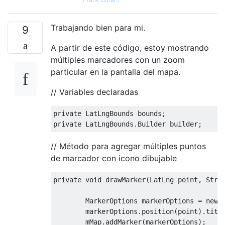
Trabajando bien para mi.
9
A partir de este código, estoy mostrando
múltiples marcadores con un zoom
particular en la pantalla del mapa.
// Variables declaradas
private
LatLngBounds
 bounds
;
private
LatLngBounds
.
Builder
 builder
;
// Método para agregar múltiples puntos
de marcador con icono dibujable
private
void
 drawMarker
(
LatLng
 point
,
Stri
MarkerOptions
 markerOptions 
=
new
        markerOptions
.
position
(
point
).
titl
        mMap
.
addMarker
(
markerOptions
);