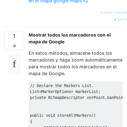
en el mapa google maps v2
—
Avishkar Ramjee
fuent
Mostrar todos los marcadores con el
1
mapa de Google
En estos métodos, almacene todos los
marcadores y haga zoom automáticamente
para mostrar todos los marcadores en el
mapa de Google.
// Declare the Markers List.
List
<
MarkerOptions
>
 markerList
;
private
BitmapDescriptor
 vnrPoint
,
banPoint
public
void
 storeAllMarkers
()
{