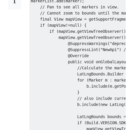
markerList
.
add
(
marker
);
// Pan to see all markers in view.
// Cannot zoom to bounds until the map
final
View
 mapView 
=
 getSupportFragmen
if
(
mapView
!=
null
)
{
if
(
mapView
.
getViewTreeObserver
().
            mapView
.
getViewTreeObserver
().
@SuppressWarnings
(
"depreca
@SuppressLint
(
"NewApi"
)
//
@Override
public
void
 onGlobalLayout
//Calculate the marker
LatLngBounds
.
Builder
 b
for
(
Marker
 m 
:
 marker
                        b
.
include
(
m
.
getPos
}
// also include curren
                    b
.
include
(
new
LatLng
(
m
LatLngBounds
 bounds 
=
 
if
(
Build
.
VERSION
.
SDK_
                        mapView
.
getViewTre