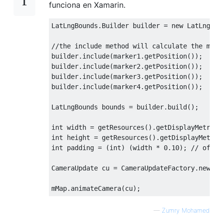
funciona en Xamarin.
LatLngBounds
.
Builder
 builder 
=
new
LatLngB
//the include method will calculate the mi
builder
.
include
(
marker1
.
getPosition
());
builder
.
include
(
marker2
.
getPosition
());
builder
.
include
(
marker3
.
getPosition
());
builder
.
include
(
marker4
.
getPosition
());
LatLngBounds
 bounds 
=
 builder
.
build
();
int
 width 
=
 getResources
().
getDisplayMetri
int
 height 
=
 getResources
().
getDisplayMetr
int
 padding 
=
(
int
)
(
width 
*
0.10
);
// off
CameraUpdate
 cu 
=
CameraUpdateFactory
.
newL
mMap
.
animateCamera
(
cu
);
—
Zumry Mohamed