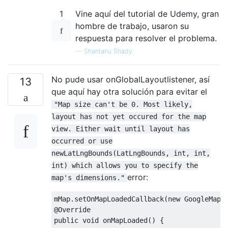
1
Vine aquí del tutorial de Udemy, gran
hombre de trabajo, usaron su
respuesta para resolver el problema.
—
Shantanu Shady
No pude usar onGlobalLayoutlistener, así
13
que aquí hay otra solución para evitar el
"Map size can't be 0. Most likely,
layout has not yet occured for the map
view. Either wait until layout has
occurred or use
newLatLngBounds(LatLngBounds, int, int,
int) which allows you to specify the
error:
map's dimensions."
mMap
.
setOnMapLoadedCallback
(
new
GoogleMap
.
@Override
public
void
 onMapLoaded
()
{