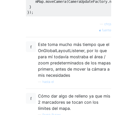
    mMap
.
moveCamera
(
CameraUpdateFactory
.
ne
}
});
—
chrjs
fuente
Este toma mucho más tiempo que el
OnGlobalLayoutListener, por lo que
para mí todavía mostraba el área /
zoom predeterminados de los mapas
primero, antes de mover la cámara a
mis necesidades
—
hasta el
Cómo dar algo de relleno ya que mis
2 marcadores se tocan con los
límites del mapa.
—
Pratik Butani