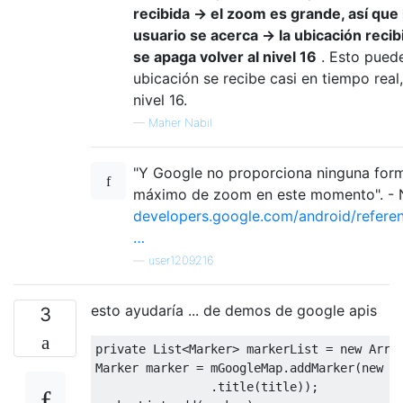
recibida -> el zoom es grande, así que
usuario se acerca -> la ubicación rec
se apaga volver al nivel 16
. Esto pued
ubicación se recibe casi en tiempo real
nivel 16.
—
Maher Nabil
"Y Google no proporciona ninguna forma
máximo de zoom en este momento". - N
developers.google.com/android/refer
…
—
user1209216
esto ayudaría ... de demos de google apis
3
private
List
<
Marker
>
 markerList 
=
new
Arra
Marker
 marker 
=
 mGoogleMap
.
addMarker
(
new
M
.
title
(
title
));