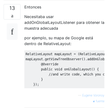
Entonces
13
Necesitaba usar
addOnGlobalLayoutListener para obtener la
muestra adecuada
por ejemplo, su mapa de Google está
dentro de RelativeLayout:
RelativeLayout
 mapLayout 
=
(
RelativeLayout
mapLayout
.
getViewTreeObserver
().
addOnGloba
@Override
public
void
 onGlobalLayout
()
{
//and write code, which you ca
}
});
—
Eugene Voronoy
fuente