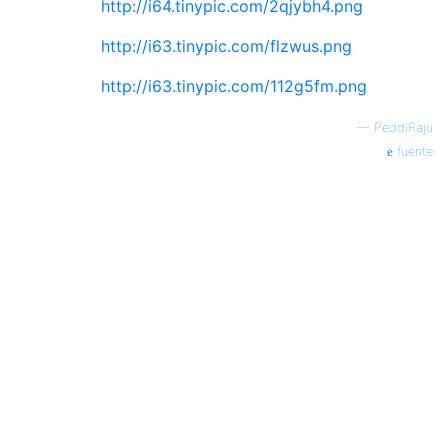
http://i64.tinypic.com/2qjybh4.png
}
http://i63.tinypic.com/flzwus.png
}
catch
(
Exception
 e
)
{
http://i63.tinypic.com/112g5fm.png
}
—
PeddiRaju
fuente