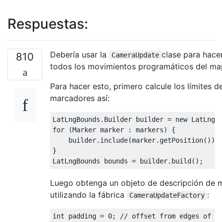
Respuestas:
Debería usar la
clase para hace
810
CameraUpdate
todos los movimientos programáticos del ma
Para hacer esto, primero calcule los límites d
marcadores así:
LatLngBounds
.
Builder
 builder 
=
new
LatLngB
for
(
Marker
 marker 
:
 markers
)
{
    builder
.
include
(
marker
.
getPosition
());
}
LatLngBounds
 bounds 
=
 builder
.
build
();
Luego obtenga un objeto de descripción de 
utilizando la fábrica
:
CameraUpdateFactory
int
 padding 
=
0
;
// offset from edges of t