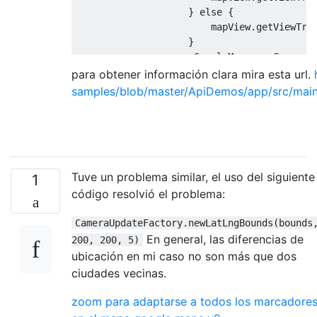
}
else
{
                        mapView
.
getViewTre
}
                    mGoogleMap
.
moveCamera
(
}
para obtener información clara mira esta url.
});
samples/blob/master/ApiDemos/app/src/mai
}
}
Tuve un problema similar, el uso del siguiente
1
código resolvió el problema:
CameraUpdateFactory.newLatLngBounds(bounds
En general, las diferencias de
200, 200, 5)
ubicación en mi caso no son más que dos
ciudades vecinas.
zoom para adaptarse a todos los marcadore