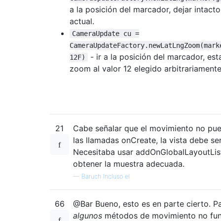
a la posición del marcador, dejar intact
actual.
CameraUpdate cu =
CameraUpdateFactory.newLatLngZoom(mark
- ir a la posición del marcador, est
12F)
zoom al valor 12 elegido arbitrariamente
21
Cabe señalar que el movimiento no pue
las llamadas onCreate, la vista debe se
Necesitaba usar addOnGlobalLayoutLis
obtener la muestra adecuada.
—
Baruch Incluso el
66
@Bar Bueno, esto es en parte cierto. Pa
algunos
métodos de movimiento no fun