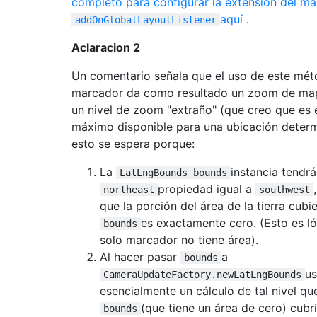
completo para configurar la extensión del m
aquí
.
addOnGlobalLayoutListener
Aclaracion 2
Un comentario señala que el uso de este mét
marcador da como resultado un zoom de map
un nivel de zoom "extraño" (que creo que es 
máximo disponible para una ubicación deter
esto se espera porque:
La
instancia tendr
LatLngBounds bounds
propiedad igual a
northeast
southwest
que la porción del área de la tierra cubi
es exactamente cero. (Esto es l
bounds
solo marcador no tiene área).
Al hacer pasar
a
bounds
us
CameraUpdateFactory.newLatLngBounds
esencialmente un cálculo de tal nivel q
(que tiene un área de cero) cubri
bounds