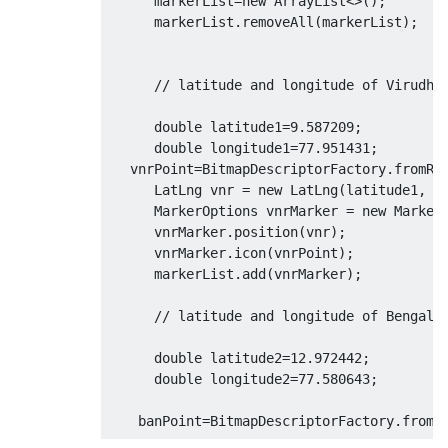
      markerList
=
new
ArrayList
<>();
      markerList
.
removeAll
(
markerList
);
// latitude and longitude of Virudhu
double
 latitude1
=
9.587209
;
double
 longitude1
=
77.951431
;
   vnrPoint
=
BitmapDescriptorFactory
.
fromRe
LatLng
 vnr 
=
new
LatLng
(
latitude1
,
 l
MarkerOptions
 vnrMarker 
=
new
Marker
      vnrMarker
.
position
(
vnr
);
      vnrMarker
.
icon
(
vnrPoint
);
      markerList
.
add
(
vnrMarker
);
// latitude and longitude of Bengalu
double
 latitude2
=
12.972442
;
double
 longitude2
=
77.580643
;
    banPoint
=
BitmapDescriptorFactory
.
fromR