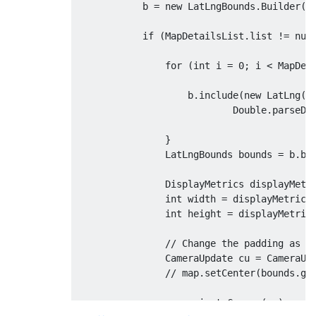
            b 
=
new
LatLngBounds
.
Builder
()
if
(
MapDetailsList
.
list 
!=
nul
for
(
int
 i 
=
0
;
 i 
<
MapDet
                    b
.
include
(
new
LatLng
(
D
Double
.
parseDo
}
LatLngBounds
 bounds 
=
 b
.
bu
DisplayMetrics
 displayMetr
int
 width 
=
 displayMetrics
int
 height 
=
 displayMetric
// Change the padding as p
CameraUpdate
 cu 
=
CameraUp
// map.setCenter(bounds.ge
                map
.
animateCamera
(
cu
);