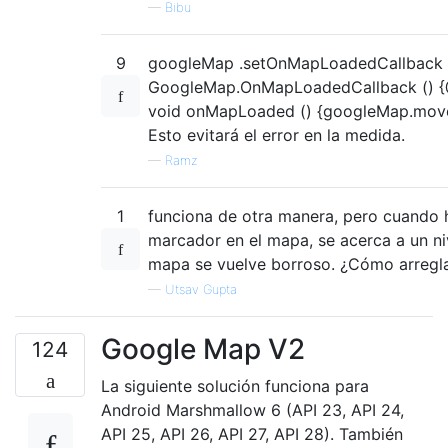
—
Bibu
9
googleMap .setOnMapLoadedCallback 
GoogleMap.OnMapLoadedCallback () {@
void onMapLoaded () {googleMap.move
Esto evitará el error en la medida.
—
Ramz
1
funciona de otra manera, pero cuando 
marcador en el mapa, se acerca a un ni
mapa se vuelve borroso. ¿Cómo arregla
—
Utsav Gupta
Google Map V2
124
La siguiente solución funciona para
Android Marshmallow 6 (API 23, API 24,
API 25, API 26, API 27, API 28). También