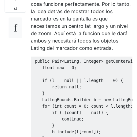
cosa funcione perfectamente. Por lo tanto,
la idea detrás de mostrar todos los
marcadores en la pantalla es que
necesitamos un centro lat largo y un nivel
de zoom. Aquí está la función que le dará
ambos y necesitará todos los objetos
Latlng del marcador como entrada.
public
Pair
<
LatLng
,
Integer
>
 getCenterWit
float
 max 
=
0
;
if
(
l 
==
null
||
 l
.
length 
==
0
)
{
return
null
;
}
LatLngBounds
.
Builder
 b 
=
new
LatLngBou
for
(
int
 count 
=
0
;
 count 
<
 l
.
length
;
 
if
(
l
[
count
]
==
null
)
{
continue
;
}
        b
.
include
(
l
[
count
]);