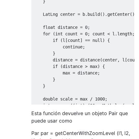
}
LatLng
 center 
=
 b
.
build
().
getCenter
();
float
 distance 
=
0
;
for
(
int
 count 
=
0
;
 count 
<
 l
.
length
;
 
if
(
l
[
count
]
==
null
)
{
continue
;
}
        distance 
=
 distance
(
center
,
 l
[
coun
if
(
distance 
>
 max
)
{
            max 
=
 distance
;
}
}
double
 scale 
=
 max 
/
1000
;
int
 zoom 
=
((
int
)
(
16
-
Math
.
log
(
scale
return
new
Pair
<
LatLng
,
Integer
>(
cente
Esta función devuelve un objeto Pair que
}
puede usar como
Par par = getCenterWithZoomLevel (l1, l2,