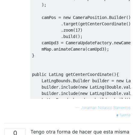
LatLngBounds
 bounds 
=
 builder
.
build
();
);
int
 width 
=
 getResources
().
getDisplayM
    camPos 
=
new
CameraPosition
.
Builder
()
int
 height 
=
 getResources
().
getDisplay
.
target
(
getCenterCoordinate
())
int
 padding 
=
(
int
)
(
width 
*
0.30
);
.
zoom
(
17
)
.
build
();
// Zoom and animate the google map to 
    camUpd3 
=
CameraUpdateFactory
.
newCamer
    mMap
.
animateCamera
(
camUpd3
);
CameraUpdate
 cu 
=
CameraUpdateFactory
.
}
    googleMap
.
animateCamera
(
cu
);
}
public
LatLng
 getCenterCoordinate
(){
LatLngBounds
.
Builder
 builder 
=
new
Lat
    builder
.
include
(
new
LatLng
(
Double
.
valu
    builder
.
include
(
new
LatLng
(
Double
.
valu
LatLngBounds
 bounds 
=
 builder
.
build
();
return
 bounds
.
getCenter
();
—
Jonathan Nolasco Barrientos
}
fuente
Tengo otra forma de hacer que esta misma
0