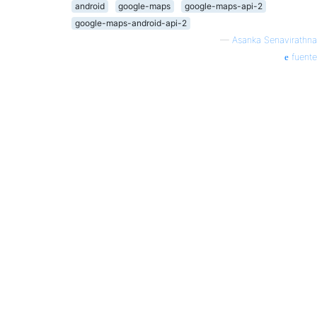
android
google-maps
google-maps-api-2
google-maps-android-api-2
—
Asanka Senavirathna
fuente