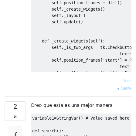
        self
.
position_frames 
=
 dict
()
        self
.
_create_widgets
()
        self
.
_layout
()
        self
.
update
()
def
 _create_widgets
(
self
):
        self
.
_is_two_args 
=
 tk
.
Checkbutton
                                    text
=
"
        self
.
position_frames
[
'start'
]
=
Po
                                    text
=
"
        self
.
position_frames
[
'end'
]
=
Posi
                                    text
=
"
—
Nae
        self
.
text 
=
TextWithStats
(
self
,
 wr
fuente
        self
.
_widget_configs
()
Creo que esta es una mejor manera
2
def
 _widget_configs
(
self
):
        self
.
text
.
update_callback 
=
 self
.
up
variable1
=
StringVar
()
# Value saved here
        self
.
_is_two_args
.
var 
=
 tk
.
Boolean
        self
.
_is_two_args
.
config
(
variable
=
def
 search
():