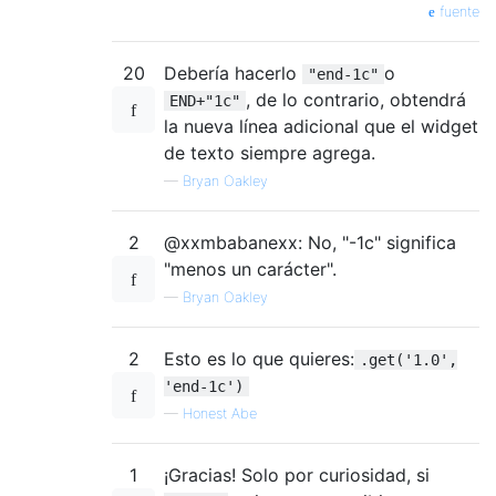
fuente
20
Debería hacerlo
o
"end-1c"
, de lo contrario, obtendrá
END+"1c"
la nueva línea adicional que el widget
de texto siempre agrega.
—
Bryan Oakley
2
@xxmbabanexx: No, "-1c" significa
"menos un carácter".
—
Bryan Oakley
2
Esto es lo que quieres:
.get('1.0',
'end-1c')
—
Honest Abe
1
¡Gracias! Solo por curiosidad, si