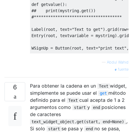
def
 getvalue
():
##    print(mystring.get())
#*************************************
Label
(
root
,
 text
=
"Text to get"
).
grid
(
row
=
0
Entry
(
root
,
 textvariable 
=
 mystring
).
grid
(
WSignUp
=
Button
(
root
,
 text
=
"print text"
,
 
—
Abdul Wahid
##########################################
fuente
# executes the mainloop (that is, the even
# object. The mainloop method is what keep
Para obtener la cadena en un
widget,
# If you remove the line, the window creat
6
Text
# immediately as the script stops running.
simplemente se puede usar el
método
get
# that you will not even see the window ap
definido para el
cual acepta de 1 a 2
Text
# Keeping the mainloop running also lets y
argumentos como
y
posiciones
start
end
# program running until you press the clos
de caracteres
root
.
mainloop
()
,.
text_widget_object.get(start, end=None)
Si solo
se pasa y
no se pasa,
start
end