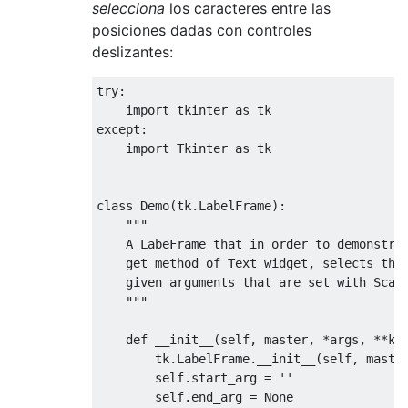
selecciona
los caracteres entre las
posiciones dadas con controles
deslizantes:
try
:
import
 tkinter 
as
except
:
import
Tkinter
as
 tk

class
Demo
(
tk
.
LabelFrame
):
"""

    A LabeFrame that in order to demonstrat
    get method of Text widget, selects the 
    given arguments that are set with Scale
    """
def
 __init__
(
self
,
 master
,
*
args
,
**
kw
        tk
.
LabelFrame
.
__init__
(
self
,
 maste
        self
.
start_arg 
=
''
        self
.
end_arg 
=
None