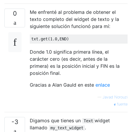
        self
.
_update_line_sliders
()
Me enfrenté al problema de obtener el
0
        self
.
_update_column_sliders
()
texto completo del widget de texto y la
siguiente solución funcionó para mí:
def
 _update_line_sliders
(
self
):
txt
.
get
(
1.0
,
END
)
if
 self
.
text
.
lines_length
:
for
 _key 
in
 self
.
position_fram
Donde 1.0 significa primera línea, el
                self
.
position_frames
[
_key
]
carácter cero (es decir, antes de la
                self
.
position_frames
[
_key
]
                _no_of_lines 
=
 self
.
text
.
l
primera) es la posición inicial y FIN es la
                self
.
position_frames
[
_key
]
posición final.
else
:
for
 _key 
in
 self
.
position_fram
Gracias a Alan Gauld en este
enlace
                self
.
position_frames
[
_key
]
—
Javad Norouzi
fuente
def
 _update_column_sliders
(
self
):
if
 self
.
text
.
lines_length
:
Digamos que tienes un
widget
for
 _key 
in
 self
.
position_fram
-3
Text
                self
.
position_frames
[
_key
]
llamado
.
my_text_widget