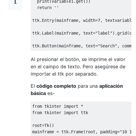
                                    onvalu
print
(
variable1
.
get
())
        self
.
_is_two_args
[
'command'
]
=
 sel
return
''
for
 _key 
in
 self
.
position_frames
:
            self
.
position_frames
[
_key
].
lin
ttk
.
Entry
(
mainframe
,
 width
=
7
,
 textvariable
            self
.
position_frames
[
_key
].
col
ttk
.
Label
(
mainframe
,
 text
=
"label"
).
grid
(
co
def
 _layout
(
self
):
ttk
.
Button
(
mainframe
,
 text
=
"Search"
,
 comma
        self
.
_is_two_args
.
grid
(
sticky
=
'nsw
        self
.
position_frames
[
'start'
].
grid
Al presionar el botón, se imprime el valor
#self.position_frames['end'].grid(
en el campo de texto. Pero asegúrese de
        self
.
text
.
grid
(
sticky
=
'nsew'
,
 row
=
importar el ttk por separado.
                                          
        _grid_size 
=
 self
.
grid_size
()
El
código completo
para una
aplicación
for
 _col 
in
 range
(
_grid_size
[
0
]):
básica
es-
            self
.
grid_columnconfigure
(
_col
for
 _row 
in
 range
(
_grid_size
[
1
]
-
from
 tkinter 
import
*
            self
.
grid_rowconfigure
(
_row 
+
from
 tkinter 
import
 ttk

root
=
Tk
()
def
 _is_two_args_handle
(
self
):
mainframe 
=
 ttk
.
Frame
(
root
,
 padding
=
"10 10
        self
.
update_arguments
()