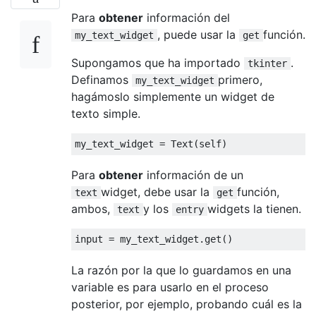
                self
.
position_frames
[
_key
]
Para
                _line_no 
obtener
información del
=
 int
(
self
.
positi
                _max_line_len 
=
 self
.
text
.
, puede usar la
función.
my_text_widget
get
                self
.
position_frames
[
_key
]
else
:
Supongamos que ha importado
.
tkinter
for
 _key 
in
 self
.
position_fram
Definamos
primero,
my_text_widget
                self
.
position_frames
[
_key
]
hagámoslo simplemente un widget de
texto simple.
def
 update_arguments
(
self
):
my_text_widget 
=
Text
(
self
)
"""

        Updates the values representing the
Para
obtener
información de un
        method, based on whether or not the
widget, debe usar la
función,
text
get
        active and the slider positions.

ambos,
y los
widgets la tienen.
        """
text
entry
        _start_line_no 
=
 self
.
position_fra
input 
=
 my_text_widget
.
get
()
        _start_col_no 
=
 self
.
position_fram
        self
.
start_arg 
=
"{}.{}"
.
format
(
_s
La razón por la que lo guardamos en una
if
 self
.
_is_two_args
.
var
.
get
():
variable es para usarlo en el proceso
            _end_line_no 
=
 self
.
position_f
posterior, por ejemplo, probando cuál es la
            _end_col_no 
=
 self
.
position_fr