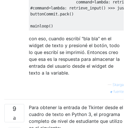
                    command
=
lambda
:
 retrie
#command=lambda: retrieve_input() >>> just
buttonCommit
.
pack
()
mainloop
()
con eso, cuando escribí "bla bla" en el
widget de texto y presioné el botón, todo
lo que escribí se imprimió. Entonces creo
que esa es la respuesta para almacenar la
entrada del usuario desde el widget de
texto a la variable.
—
Skarga
fuente
Para obtener la entrada de Tkinter desde el
9
cuadro de texto en Python 3, el programa
completo de nivel de estudiante que utilizo
es el siguiente: