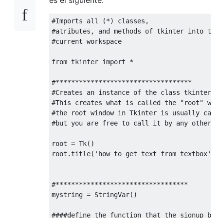
#Imports all (*) classes,
#atributes, and methods of tkinter into th
#current workspace
from
 tkinter 
import
*
#***********************************
#Creates an instance of the class tkinter.
#This creates what is called the "root" wi
#the root window in Tkinter is usually cal
#but you are free to call it by any other 
root 
=
Tk
()
root
.
title
(
'how to get text from textbox'
)
#**********************************
mystring 
=
StringVar
()
####define the function that the signup bu