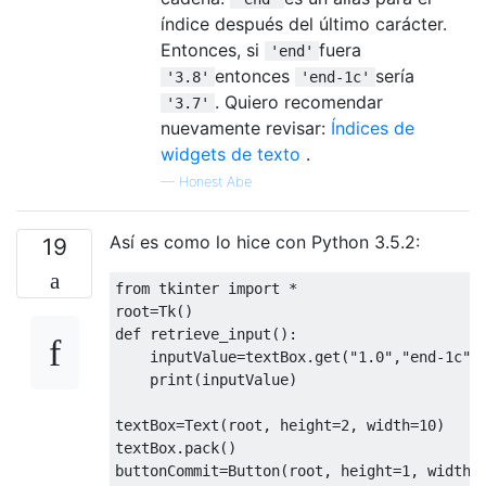
índice después del último carácter.
Entonces, si
fuera
'end'
entonces
sería
'3.8'
'end-1c'
. Quiero recomendar
'3.7'
nuevamente revisar:
Índices de
widgets de texto
.
—
Honest Abe
Así es como lo hice con Python 3.5.2:
19
from
 tkinter 
import
*
root
=
Tk
()
def
 retrieve_input
():
    inputValue
=
textBox
.
get
(
"1.0"
,
"end-1c"
)
print
(
inputValue
)
textBox
=
Text
(
root
,
 height
=
2
,
 width
=
10
)
textBox
.
pack
()
buttonCommit
=
Button
(
root
,
 height
=
1
,
 width
=