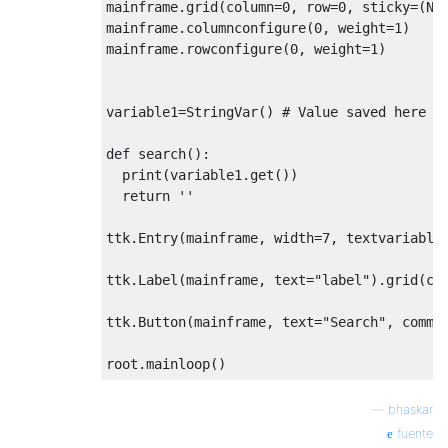
mainframe
.
grid
(
column
=
0
,
 row
=
0
,
 sticky
=(
N
,
if
 self
.
_is_two_args
.
var
.
get
():
mainframe
.
columnconfigure
(
0
,
 weight
=
1
)
            self
.
position_frames
[
'end'
].
gr
mainframe
.
rowconfigure
(
0
,
 weight
=
1
)
else
:
            self
.
position_frames
[
'end'
].
gr
variable1
=
StringVar
()
# Value saved here
def
 update
(
self
,
 event
=
None
):
def
 search
():
"""

print
(
variable1
.
get
())
        Updates slider limits, argument val
return
''
        get method call.

        """
ttk
.
Entry
(
mainframe
,
 width
=
7
,
 textvariable
        self
.
update_sliders
()
ttk
.
Label
(
mainframe
,
 text
=
"label"
).
grid
(
co
        self
.
update_arguments
()
ttk
.
Button
(
mainframe
,
 text
=
"Search"
,
 comma
def
 update_sliders
(
self
):
root
.
mainloop
()
"""

        Updates slider limits based on what
—
bhaskar
        which line is selected.

fuente
        """