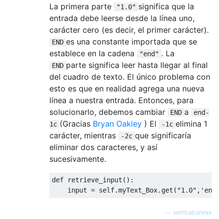
La primera parte
significa que la
"1.0"
entrada debe leerse desde la línea uno,
carácter cero (es decir, el primer carácter).
es una constante importada que se
END
establece en la cadena
. La
"end"
parte significa leer hasta llegar al final
END
del cuadro de texto. El único problema con
esto es que en realidad agrega una nueva
línea a nuestra entrada. Entonces, para
solucionarlo, debemos cambiar
a
END
end-
(Gracias
Bryan Oakley
) El
elimina 1
1c
-1c
carácter, mientras
que significaría
-2c
eliminar dos caracteres, y así
sucesivamente.
def
 retrieve_input
():
    input 
=
 self
.
myText_Box
.
get
(
"1.0"
,
'end
—
xxmbabanexx