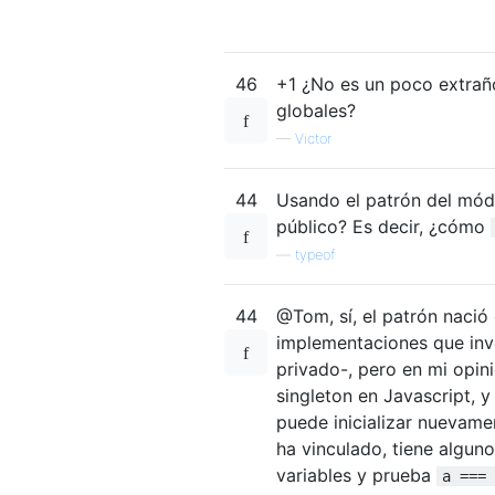
46
+1 ¿No es un poco extraño
globales?
—
Victor
44
Usando el patrón del mód
público? Es decir, ¿cómo
—
typeof
44
@Tom, sí, el patrón nació
implementaciones que in
privado-, pero en mi opini
singleton en Javascript, y
puede inicializar nuevamen
ha vinculado, tiene algun
variables y prueba
a === 