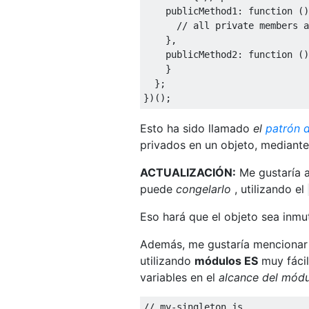
    publicMethod1
:
function
()
// all private members a
},
    publicMethod2
:
function
()
}
};
})();
Esto ha sido llamado
el
patrón 
privados en un objeto, mediante
ACTUALIZACIÓN:
Me gustaría a
puede
congelarlo
, utilizando el
Eso hará que el objeto sea inmut
Además, me gustaría mencionar q
utilizando
módulos ES
muy fáci
variables en el
alcance del mód
// my-singleton.js