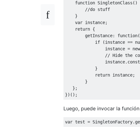
function
SingletonClass
()
//do stuff
}
var
 instance
;
return
{
        getInstance
:
function
(
if
(
instance 
==
nu
                instance 
=
new
// Hide the co
                instance
.
const
}
return
 instance
;
}
};
})();
Luego, puede invocar la funció
var
 test 
=
SingletonFactory
.
ge