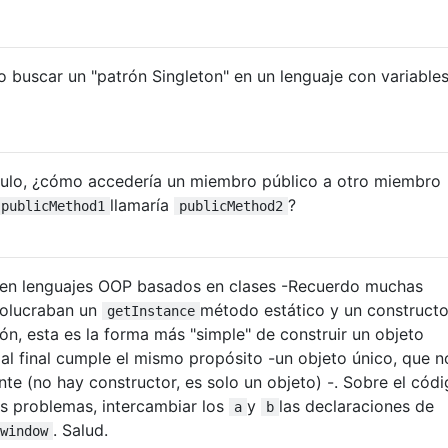
 buscar un "patrón Singleton" en un lenguaje con variable
ulo, ¿cómo accedería un miembro público a otro miembro
llamaría
?
publicMethod1
publicMethod2
 en lenguajes OOP basados ​​en clases -Recuerdo muchas
volucraban un
método estático y un constructo
getInstance
ón, esta es la forma más "simple" de construir un objeto
 al final cumple el mismo propósito -un objeto único, que n
te (no hay constructor, es solo un objeto) -. Sobre el códi
os problemas, intercambiar los
y
las declaraciones de
a
b
. Salud.
window