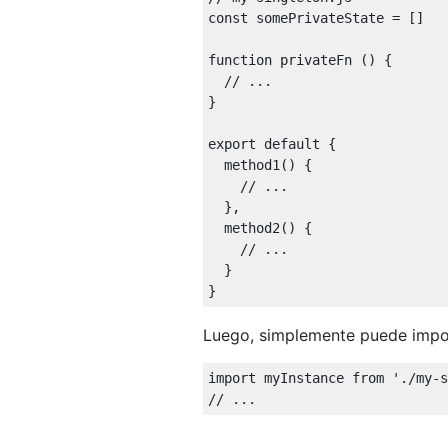
const
 somePrivateState 
=
[]
function
 privateFn 
()
{
// ...
}
export
default
{
  method1
()
{
// ...
},
  method2
()
{
// ...
}
}
Luego, simplemente puede import
import
 myInstance 
from
'./my-s
// ...