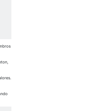
embros
eton,
lores.
ando