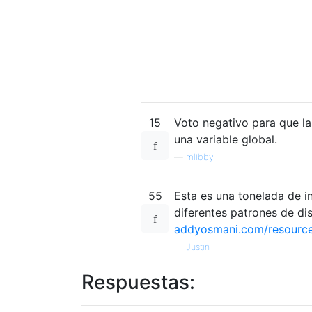
15
Voto negativo para que la
una variable global.
—
mlibby
55
Esta es una tonelada de i
diferentes patrones de d
addyosmani.com/resources
—
Justin
Respuestas: