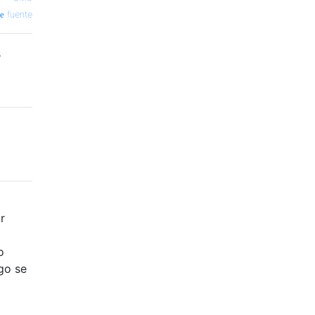
fuente
s
r
o
go se