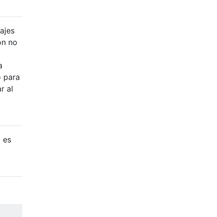
ajes
on no
a
o para
r al
o es