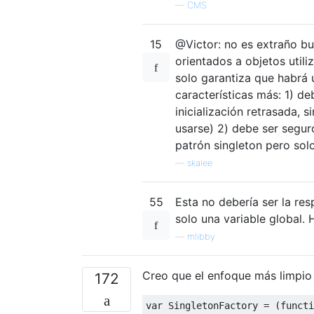
—
CMS
15
@Victor: no es extraño bu
orientados a objetos utili
solo garantiza que habrá 
características más: 1) deb
inicialización retrasada, 
usarse) 2) debe ser segur
patrón singleton pero sol
—
skalee
55
Esta no debería ser la res
solo una variable global.
—
mlibby
Creo que el enfoque más limpio
172
var
SingletonFactory
=
(
functi