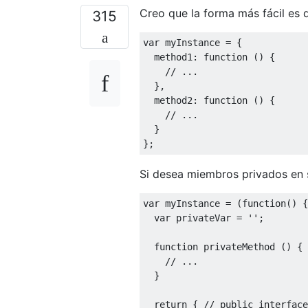
Creo que la forma más fácil es de
315
var
 myInstance 
=
{
  method1
:
function
()
{
// ...
},
  method2
:
function
()
{
// ...
}
};
Si desea miembros privados en s
var
 myInstance 
=
(
function
()
{
var
 privateVar 
=
''
;
function
 privateMethod 
()
{
// ...
}
return
{
// public interface