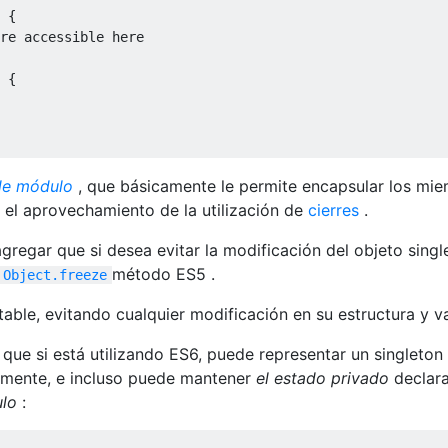
{
re accessible here
{
de módulo
, que básicamente le permite encapsular los mi
 el aprovechamiento de la utilización de
cierres
.
gregar que si desea evitar la modificación del objeto singl
método ES5 .
Object.freeze
able, evitando cualquier modificación en su estructura y va
ue si está utilizando ES6, puede representar un singleton
lmente, e incluso puede mantener
el estado privado
declar
ulo
: