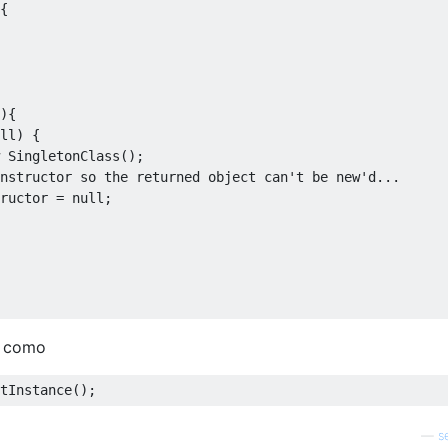
{
){
ll
)
{
SingletonClass
();
nstructor so the returned object can't be new'd...
ructor
=
null
;
n como
tInstance
();
—
s