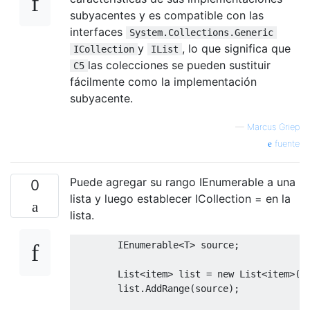
subyacentes y es compatible con las
interfaces
System.Collections.Generic
y
, lo que significa que
ICollection
IList
las colecciones se pueden sustituir
C5
fácilmente como la implementación
subyacente.
—
Marcus Griep
fuente
Puede agregar su rango IEnumerable a una
0
lista y luego establecer ICollection = en la
lista.
IEnumerable
<
T
>
 source
;
List
<item>
list
=
new
List
<item>
()
list
.
AddRange
(
source
);