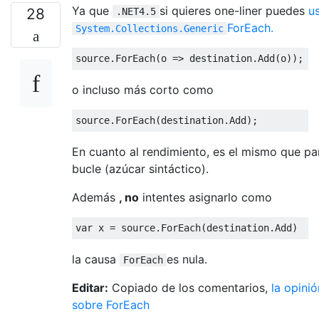
Ya que
si quieres one-liner puedes
u
28
.NET4.5
ForEach.
System.Collections.Generic
source
.
ForEach
(
o 
=>
 destination
.
Add
(
o
));
o incluso más corto como
source
.
ForEach
(
destination
.
Add
);
En cuanto al rendimiento, es el mismo que pa
bucle (azúcar sintáctico).
Además
, no
intentes asignarlo como
var
 x 
=
 source
.
ForEach
(
destination
.
Add
)
la causa
es nula.
ForEach
Editar:
Copiado de los comentarios,
la opinió
sobre ForEach