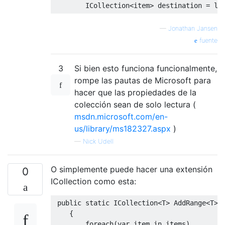
ICollection
<item>
 destination 
=
li
—
Jonathan Jansen
fuente
3
Si bien esto funciona funcionalmente,
rompe las pautas de Microsoft para
hacer que las propiedades de la
colección sean de solo lectura (
msdn.microsoft.com/en-
us/library/ms182327.aspx
)
—
Nick Udell
O simplemente puede hacer una extensión
0
ICollection como esta:
public
static
ICollection
<
T
>
AddRange
<
T
>(
{
foreach
(
var
 item 
in
 items
)