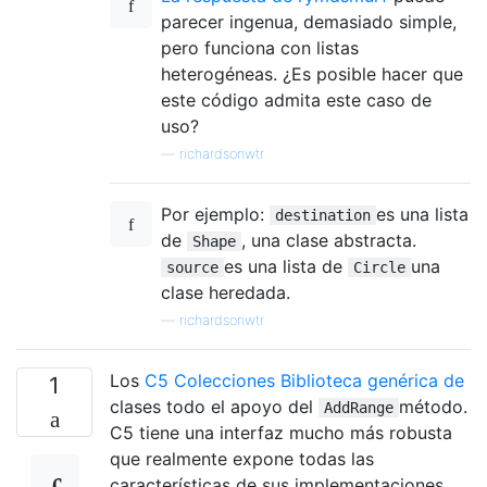
parecer ingenua, demasiado simple,
pero funciona con listas
heterogéneas. ¿Es posible hacer que
este código admita este caso de
uso?
—
richardsonwtr
Por ejemplo:
es una lista
destination
de
, una clase abstracta.
Shape
es una lista de
una
source
Circle
clase heredada.
—
richardsonwtr
Los
C5 Colecciones Biblioteca genérica de
1
clases todo el apoyo del
método.
AddRange
C5 tiene una interfaz mucho más robusta
que realmente expone todas las
características de sus implementaciones