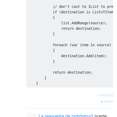
// don't cast to IList to prev
if
(
destination 
is
List
<
TItem
>
{
list
.
AddRange
(
source
);
return
 destination
;
}
foreach
(
var
 item 
in
 source
)
{
                destination
.
Add
(
item
);
}
return
 destination
;
}
}
—
MovGP0
fuente
La respuesta de rymdsmurf
puede