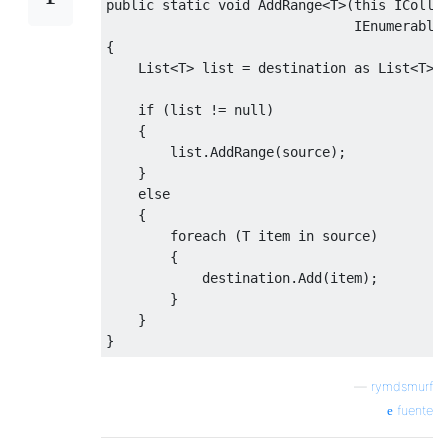
public
static
void
AddRange
<
T
>(
this
IColle
IEnumerable
{
List
<
T
>
list
=
 destination 
as
List
<
T
>;
if
(
list
!=
null
)
{
list
.
AddRange
(
source
);
}
else
{
foreach
(
T item 
in
 source
)
{
            destination
.
Add
(
item
);
}
}
}
—
rymdsmurf
fuente