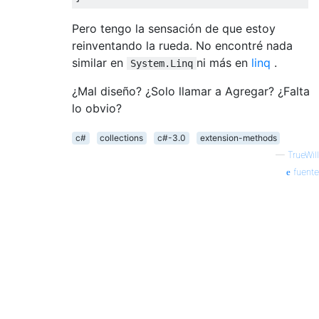
Pero tengo la sensación de que estoy
reinventando la rueda. No encontré nada
similar en
ni más en
linq
.
System.Linq
¿Mal diseño? ¿Solo llamar a Agregar? ¿Falta
lo obvio?
c#
collections
c#-3.0
extension-methods
—
TrueWill
fuente