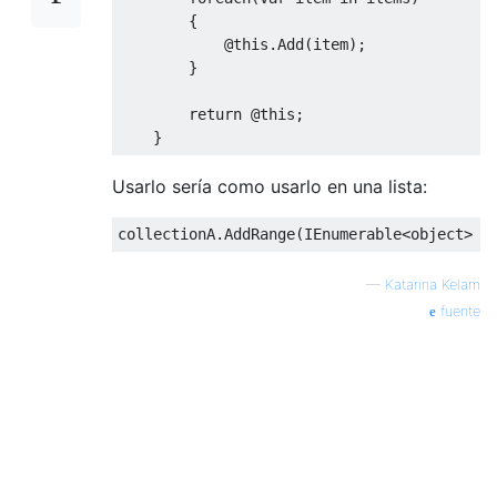
{
@this
.
Add
(
item
);
}
return
@this
;
}
Usarlo sería como usarlo en una lista:
collectionA
.
AddRange
(
IEnumerable
<object>
 i
—
Katarina Kelam
fuente