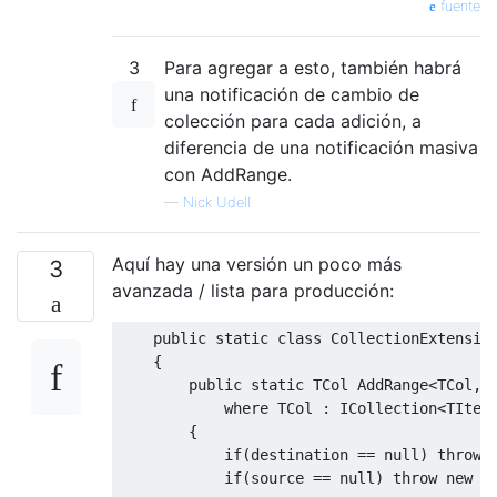
fuente
3
Para agregar a esto, también habrá
una notificación de cambio de
colección para cada adición, a
diferencia de una notificación masiva
con AddRange.
—
Nick Udell
Aquí hay una versión un poco más
3
avanzada / lista para producción:
public
static
class
CollectionExtensio
{
public
static
TCol
AddRange
<
TCol
,
where
TCol
:
ICollection
<
TItem
{
if
(
destination 
==
null
)
throw
if
(
source 
==
null
)
throw
new
A