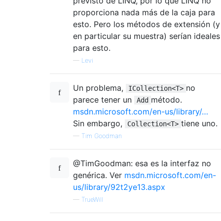
previsto de LINQ, por lo que LINQ no
proporciona nada más de la caja para
esto. Pero los métodos de extensión (y
en particular su muestra) serían ideales
para esto.
—
Levi
Un problema,
no
ICollection<T>
parece tener un
método.
Add
msdn.microsoft.com/en-us/library/…
Sin embargo,
tiene uno.
Collection<T>
—
Tim Goodman
@TimGoodman: esa es la interfaz no
genérica. Ver
msdn.microsoft.com/en-
us/library/92t2ye13.aspx
—
TrueWill