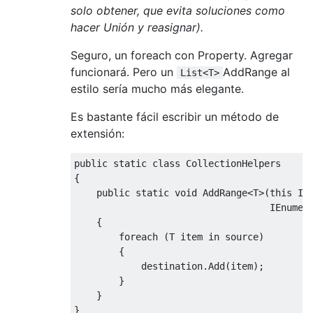
solo obtener, que evita soluciones como
hacer Unión y reasignar).
Seguro, un foreach con Property. Agregar
funcionará. Pero un
AddRange al
List<T>
estilo sería mucho más elegante.
Es bastante fácil escribir un método de
extensión:
public
static
class
CollectionHelpers
{
public
static
void
AddRange
<
T
>(
this
IC
IEnumer
{
foreach
(
T item 
in
 source
)
{
            destination
.
Add
(
item
);
}
}
}