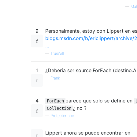
—
Mat
9
Personalmente, estoy con Lippert en es
blogs.msdn.com/b/ericlippert/archive/
…
—
TrueWill
1
¿Debería ser source.ForEach (destino.A
—
Frank
4
parece que solo se define en
ForEach
¿ no ?
Collection
—
Protector uno
Lippert ahora se puede encontrar en