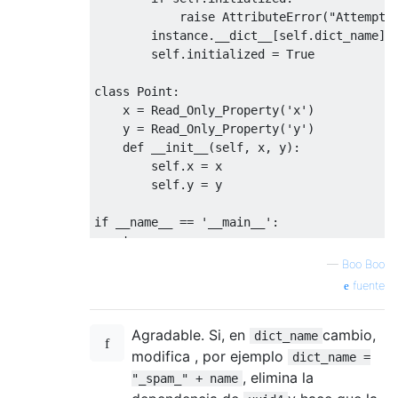
raise
AttributeError
(
"Attempt 
        instance
.
__dict__
[
self
.
dict_name
]
        self
.
initialized 
=
True
class
Point
:
    x 
=
Read_Only_Property
(
'x'
)
    y 
=
Read_Only_Property
(
'y'
)
def
 __init__
(
self
,
 x
,
 y
):
        self
.
x 
=
 x

        self
.
y 
=
 y

if
 __name__ 
==
'__main__'
:
try
:
        p 
=
Point
(
2
,
3
)
—
Boo Boo
print
(
p
.
x
,
 p
.
y
)
fuente
        p
.
x 
=
9
except
Exception
as
 e
:
Agradable. Si, en
cambio,
print
(
e
)
dict_name
modifica , por ejemplo
dict_name =
, elimina la
"_spam_" + name