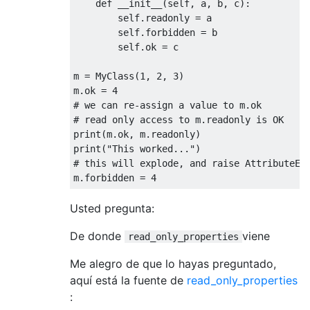
def
 __init__
(
self
,
 a
,
 b
,
 c
):
        self
.
readonly 
=
 a

        self
.
forbidden 
=
 b

        self
.
ok 
=
 c

m 
=
MyClass
(
1
,
2
,
3
)
m
.
ok 
=
4
# we can re-assign a value to m.ok
# read only access to m.readonly is OK 
print
(
m
.
ok
,
 m
.
readonly
)
print
(
"This worked..."
)
# this will explode, and raise AttributeEr
m
.
forbidden 
=
4
Usted pregunta:
De donde
viene
read_only_properties
Me alegro de que lo hayas preguntado,
aquí está la fuente de
read_only_properties
: