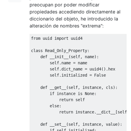
preocupan por poder modificar
propiedades accediendo directamente al
diccionario del objeto, he introducido la
alteración de nombres "extrema":
from
 uuid 
import
 uuid4

class
Read_Only_Property
:
def
 __init__
(
self
,
 name
):
        self
.
name 
=
 name

        self
.
dict_name 
=
 uuid4
().
hex

        self
.
initialized 
=
False
def
 __get__
(
self
,
 instance
,
 cls
):
if
 instance 
is
None
:
return
 self

else
:
return
 instance
.
__dict__
[
self
.
def
 __set__
(
self
,
 instance
,
 value
):
if
 self
.
initialized
: