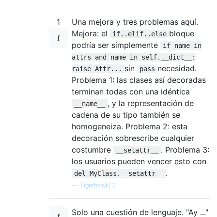
1
Una mejora y tres problemas aquí.
Mejora: el
bloque
if..elif..else
podría ser simplemente
if name in
attrs and name in self.__dict__:
sin
necesidad.
raise Attr...
pass
Problema 1: las clases así decoradas
terminan todas con una idéntica
, y la representación de
__name__
cadena de su tipo también se
homogeneiza. Problema 2: esta
decoración sobrescribe cualquier
costumbre
. Problema 3:
__setattr__
los usuarios pueden vencer esto con
.
del MyClass.__setattr__
—
TigerhawkT3
Solo una cuestión de lenguaje. "Ay ..."