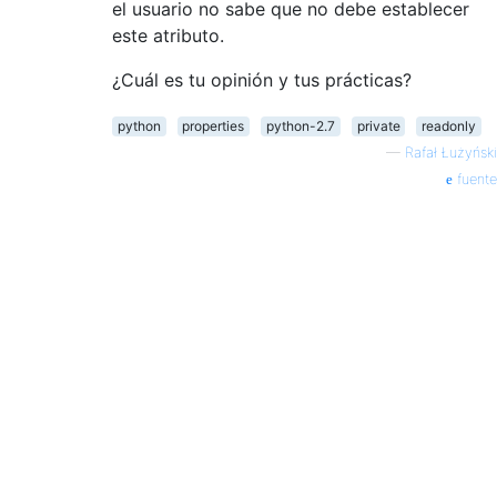
el usuario no sabe que no debe establecer
este atributo.
¿Cuál es tu opinión y tus prácticas?
python
properties
python-2.7
private
readonly
—
Rafał Łużyński
fuente