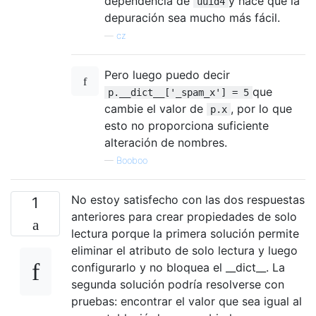
dependencia de
y hace que la
uuid4
depuración sea mucho más fácil.
—
cz
Pero luego puedo decir
que
p.__dict__['_spam_x'] = 5
cambie el valor de
, por lo que
p.x
esto no proporciona suficiente
alteración de nombres.
—
Booboo
No estoy satisfecho con las dos respuestas
1
anteriores para crear propiedades de solo
lectura porque la primera solución permite
eliminar el atributo de solo lectura y luego
configurarlo y no bloquea el __dict__. La
segunda solución podría resolverse con
pruebas: encontrar el valor que sea igual al