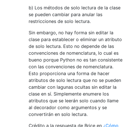
if
 name 
==
'__dict__'
or
 n
b) Los métodos de solo lectura de la clase
import
 inspect

                    stack 
=
 inspect
.
stack
(
se pueden cambiar para anular las
try
:
restricciones de solo lectura.
                        the_class 
=
 stack
[
except
(
KeyError
):
Sin embargo, no hay forma sin editar la
                        the_class 
=
None
clase para establecer o eliminar un atributo
                    the_method 
=
 stack
[
1
][
de solo lectura. Esto no depende de las
if
 the_class 
!=
 cls
:
convenciones de nomenclatura, lo cual es
if
 methoddefiner
(
t
bueno porque Python no es tan consistente
raise
Attribut
con las convenciones de nomenclatura.
return
 super
(
cls
,
 self
).
__
Esto proporciona una forma de hacer
        clss 
=
 cls

        cls
.
__getattribute__ 
=
 __getattribu
atributos de solo lectura que no se pueden
        cls
.
__setattr__ 
=
 __setattr__

cambiar con lagunas ocultas sin editar la
        cls
.
__delattr__ 
=
 __delattr__

clase en sí. Simplemente enumere los
#This line will be moved when this
atributos que se leerán solo cuando llame
        cls 
=
 final
(
cls
)
al decorador como argumentos y se
return
 cls

convertirán en solo lectura.
return
 classrebuilder

Crédito a la respuesta de Brice en
¿Cómo
def
 setreadonlyattributes
(
cls
,
*
readonlyat