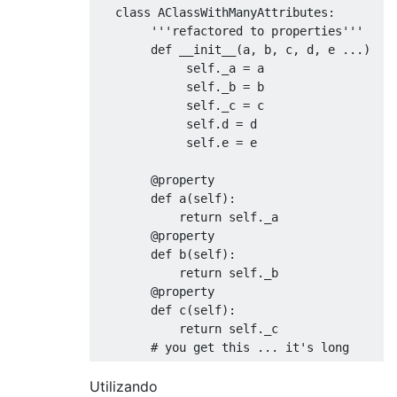
class
AClassWithManyAttributes
:
'''refactored to properties'''
def
 __init__
(
a
,
 b
,
 c
,
 d
,
 e 
...)
             self
.
_a 
=
 a

             self
.
_b 
=
 b

             self
.
_c 
=
 c

             self
.
d 
=
 d

             self
.
e 
=
 e

@property
def
 a
(
self
):
return
 self
.
_a

@property
def
 b
(
self
):
return
 self
.
_b

@property
def
 c
(
self
):
return
 self
.
_c

# you get this ... it's long
Utilizando