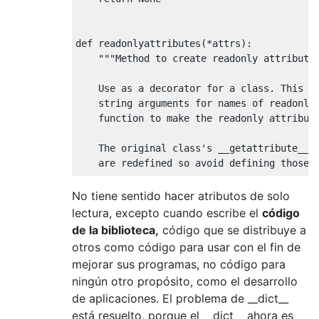
def
 readonlyattributes
(*
attrs
):
"""Method to create readonly attributes
    Use as a decorator for a class. This fu
    string arguments for names of readonly 
    function to make the readonly attribute
    The original class's __getattribute__, 
    are redefined so avoid defining those m
    You may create setters and deleters for
No tiene sentido hacer atributos de solo
    if they are overwritten by the subclass
lectura, excepto cuando escribe el
código
    attributes. 

de la biblioteca,
código que se distribuye a
otros como código para usar con el fin de
    Any method which sets or deletes a read
mejorar sus programas, no código para
    the class loses access if overwritten b
ningún otro propósito, como el desarrollo
    or __init__ constructors.

de aplicaciones. El problema de __dict__
    This decorator doesn't support subclass
está resuelto, porque el __dict__ ahora es