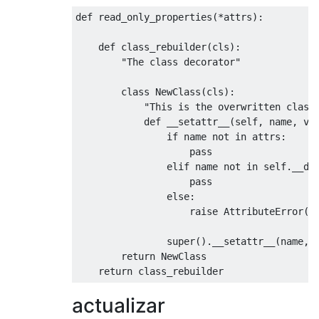
def
 read_only_properties
(*
attrs
):
def
 class_rebuilder
(
cls
):
"The class decorator"
class
NewClass
(
cls
):
"This is the overwritten class
def
 __setattr__
(
self
,
 name
,
 va
if
 name 
not
in
 attrs
:
pass
elif
 name 
not
in
 self
.
__di
pass
else
:
raise
AttributeError
(
"
                super
().
__setattr__
(
name
,
 
return
NewClass
return
 class_rebuilder
actualizar