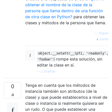
obtener el nombre de la clase de la
return
 readonlyattributes
(*
readonlyatt
persona que llama dentro de una función
de otra clase en Python?
para obtener las
if
 __name__ 
==
'__main__'
:
clases y métodos de la persona que llama.
#test readonlyattributes only as an in
@readonlyattributes
(
'readonlyfield'
)
—
Miguel
class
ReadonlyFieldClass
(
object
):
fuente
def
 __init__
(
self
,
 a
,
 b
):
#Prevent initalization of the 
#External PrivateFieldClass ca
object.__setattr__(pfi, 'readonly',
            self
.
readonlyfield 
=
 a

rompe esta solución, sin
'foobar')
            self
.
publicfield 
=
 b

editar la clase en sí.
—
L3viathan
    attr 
=
None
def
 main
():
Tenga en cuenta que los métodos de
0
global
 attr

instancia también son atributos (de la
        pfi 
=
ReadonlyFieldClass
(
'forbidde
clase) y que puede establecerlos a nivel de
###---test publicfield, ensure its
clase o instancia si realmente quisiera ser
try
:
un rudo. O que puede establecer una
#get publicfield