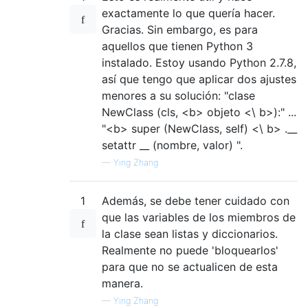
exactamente lo que quería hacer.
Gracias. Sin embargo, es para
aquellos que tienen Python 3
instalado. Estoy usando Python 2.7.8,
así que tengo que aplicar dos ajustes
menores a su solución: "clase
NewClass (cls, <b> objeto <\ b>):" ...
"<b> super (NewClass, self) <\ b> .__
setattr __ (nombre, valor) ".
—
Ying Zhang
1
Además, se debe tener cuidado con
que las variables de los miembros de
la clase sean listas y diccionarios.
Realmente no puede 'bloquearlos'
para que no se actualicen de esta
manera.
—
Ying Zhang