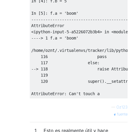
In
[
4
]:
 f
.
b 
=
5
In
[
5
]:
 f
.
a 
=
'boom'
------------------------------------------
AttributeError
<
ipython
-
input
-
5
-
a5226072b3b4
>
in
<
module
>
---->
1
 f
.
a 
=
'boom'
/
home
/
oznt
/.
virtualenvs
/
tracker
/
lib
/
python
116
pass
117
else
:
-->
118
raise
Attribut
119
120
                 super
().
__setattr_
AttributeError
:
Can
't touch a
—
Oz123
fuente
1
Esto es realmente útil y hace