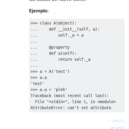
Ejemplo:
>>>
class
 A
(
object
):
...
def
 __init__
(
self
,
 a
):
...
         self
.
_a 
=
...
...
@property
...
def
 a
(
self
):
...
return
 self
.
...
>>>
 a 
=
 A
(
'test'
)
>>>
 a
.
'test'
>>>
 a
.
a 
=
'pleh'
Traceback
(
most recent call last
):
File
"<stdin>"
,
 line 
1
,
in
<
module
>
AttributeError
:
 can
't set attribute
—
siebz0r
fuente