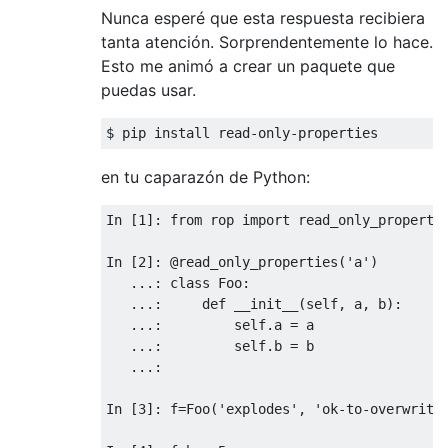
Nunca esperé que esta respuesta recibiera
tanta atención. Sorprendentemente lo hace.
Esto me animó a crear un paquete que
puedas usar.
$ pip install read
-
only
-
properties
en tu caparazón de Python:
In
[
1
]:
from
 rop 
import
 read_only_propertie
In
[
2
]:
@read_only_properties
(
'a'
)
...:
class
Foo
:
...:
def
 __init__
(
self
,
 a
,
 b
):
...:
         self
.
a 
=
 a

...:
         self
.
b 
=
 b

...:
In
[
3
]:
 f
=
Foo
(
'explodes'
,
'ok-to-overwrite