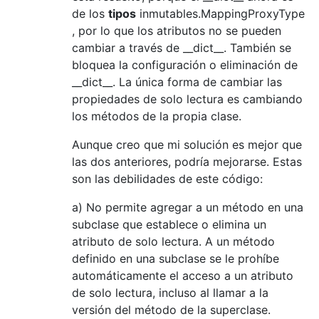
    """
de los
tipos
inmutables.MappingProxyType
def
 classrebuilder
(
cls
):
, por lo que los atributos no se pueden
def
 __getattribute__
(
self
,
 name
):
cambiar a través de __dict__. También se
if
 name 
==
'__dict__'
:
bloquea la configuración o eliminación de
from
 types 
import
Mapp
__dict__. La única forma de cambiar las
return
MappingProxyTyp
propiedades de solo lectura es cambiando
return
 super
(
cls
,
 self
).
__geta
def
 __setattr__
(
self
,
 name
,
 value
)
los métodos de la propia clase.
if
 name 
==
'__dict__'
or
 n
Aunque creo que mi solución es mejor que
import
 inspect

                    stack 
=
 inspect
.
stack
(
las dos anteriores, podría mejorarse. Estas
try
:
son las debilidades de este código:
                        the_class 
=
 stack
[
except
(
KeyError
):
a) No permite agregar a un método en una
                        the_class 
=
None
subclase que establece o elimina un
                    the_method 
=
 stack
[
1
][
atributo de solo lectura. A un método
if
 the_class 
!=
 cls
:
definido en una subclase se le prohíbe
if
 methoddefiner
(
automáticamente el acceso a un atributo
raise
Attribut
de solo lectura, incluso al llamar a la
return
 super
(
cls
,
 self
).
__
def
 __delattr__
(
self
,
 name
):
versión del método de la superclase.