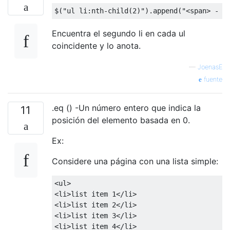
$
(
"ul li:nth-child(2)"
).
append
(
"<span> - 2
Encuentra el segundo li en cada ul
coincidente y lo anota.
—
JoenasE
fuente
.eq () -Un número entero que indica la
11
posición del elemento basada en 0.
Ex:
Considere una página con una lista simple:
<ul>
<li>
list item 1
</li>
<li>
list item 2
</li>
<li>
list item 3
</li>
<li>
list item 4
</li>