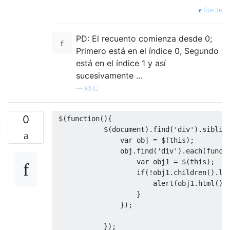
fuente
PD: El recuento comienza desde 0;
Primero está en el índice 0, Segundo
está en el índice 1 y así
sucesivamente ...
—
KNU
0
 $
(
function
(){
            $
(
document
).
find
(
'div'
).
siblin
var
 obj 
=
 $
(
this
);
                obj
.
find
(
'div'
).
each
(
funct
var
 obj1 
=
 $
(
this
);
if
(!
obj1
.
children
().
le
                        alert
(
obj1
.
html
())
}
});
});