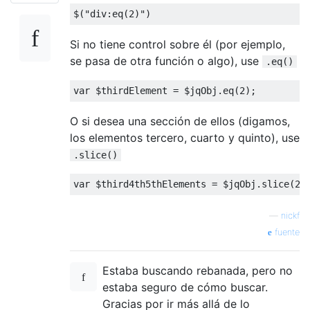
$
(
"div:eq(2)"
)
Si no tiene control sobre él (por ejemplo,
se pasa de otra función o algo), use
.eq()
var
 $thirdElement 
=
 $jqObj
.
eq
(
2
);
O si desea una sección de ellos (digamos,
los elementos tercero, cuarto y quinto), use
.slice()
var
 $third4th5thElements 
=
 $jqObj
.
slice
(
2
,
—
nickf
fuente
Estaba buscando rebanada, pero no
estaba seguro de cómo buscar.
Gracias por ir más allá de lo