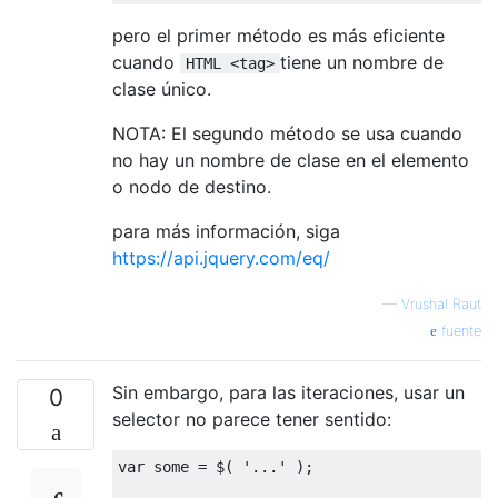
pero el primer método es más eficiente
cuando
tiene un nombre de
HTML <tag>
clase único.
NOTA: El segundo método se usa cuando
no hay un nombre de clase en el elemento
o nodo de destino.
para más información, siga
https://api.jquery.com/eq/
—
Vrushal Raut
fuente
Sin embargo, para las iteraciones, usar un
0
selector no parece tener sentido:
var
 some 
=
 $
(
'...'
);