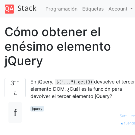
Programación
Etiquetas
Account
Cómo obtener el
enésimo elemento
jQuery
En jQuery,
devuelve el tercer
311
$("...").get(3)
elemento DOM. ¿Cuál es la función para
devolver el tercer elemento jQuery?
jquery
—
Sam Lee
fuente