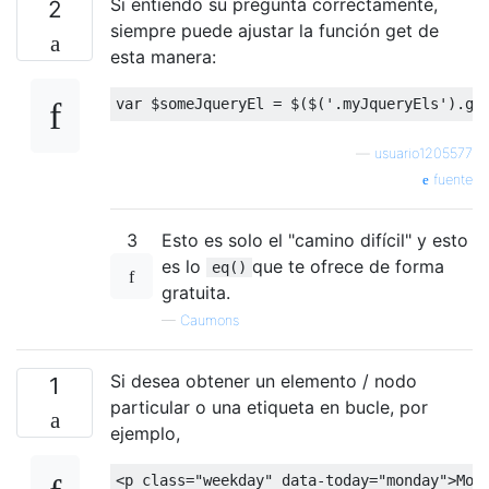
Si entiendo su pregunta correctamente,
2
siempre puede ajustar la función get de
esta manera:
var
 $someJqueryEl 
=
 $
(
$
(
'.myJqueryEls'
).
ge
—
usuario1205577
fuente
3
Esto es solo el "camino difícil" y esto
es lo
que te ofrece de forma
eq()
gratuita.
—
Caumons
Si desea obtener un elemento / nodo
1
particular o una etiqueta en bucle, por
ejemplo,
<p
class
=
"weekday"
data-today
=
"monday"
>
Mon