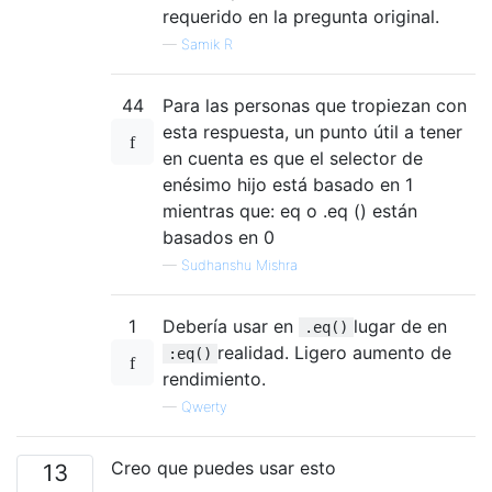
requerido en la pregunta original.
—
Samik R
44
Para las personas que tropiezan con
esta respuesta, un punto útil a tener
en cuenta es que el selector de
enésimo hijo está basado en 1
mientras que: eq o .eq () están
basados ​​en 0
—
Sudhanshu Mishra
1
Debería usar en
lugar de en
.eq()
realidad. Ligero aumento de
:eq()
rendimiento.
—
Qwerty
Creo que puedes usar esto
13