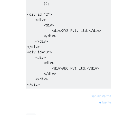
});
<
div id
=
"2"
>
<div>
<div>
<div>
XYZ 
Pvt
.
Ltd
.</
div
>
</
div
>
</
div
>
</
div
>
<
div id
=
"3"
>
<div>
<div>
<div>
ABC 
Pvt
Ltd
.</
div
>
</
div
>
</
div
>
</
div
>
—
Sanjay Verma
fuente