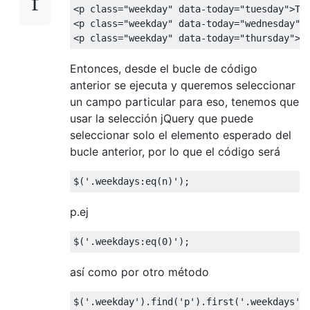
<p
class
=
"weekday"
data-today
=
"tuesday"
>
Tu
<p
class
=
"weekday"
data-today
=
"wednesday"
>
<p
class
=
"weekday"
data-today
=
"thursday"
>
T
Entonces, desde el bucle de código
anterior se ejecuta y queremos seleccionar
un campo particular para eso, tenemos que
usar la selección jQuery que puede
seleccionar solo el elemento esperado del
bucle anterior, por lo que el código será
$
(
'.weekdays:eq(n)'
);
p.ej
$
(
'.weekdays:eq(0)'
);
así como por otro método
$
(
'.weekday'
).
find
(
'p'
).
first
(
'.weekdays'
)