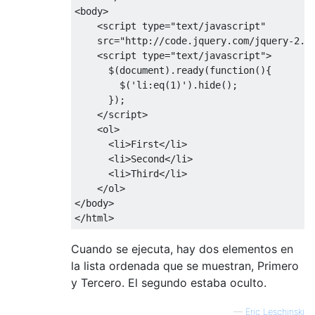
<body>
<script
type
=
"text/javascript"
src
=
"http://code.jquery.com/jquery-2.1
<script
type
=
"text/javascript"
>
      $
(
document
).
ready
(
function
(){
        $
(
'li:eq(1)'
).
hide
();
});
</script>
<ol>
<li>
First
</li>
<li>
Second
</li>
<li>
Third
</li>
</ol>
</body>
</html>
Cuando se ejecuta, hay dos elementos en
la lista ordenada que se muestran, Primero
y Tercero. El segundo estaba oculto.
—
Eric Leschinski