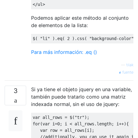
</ul>
Podemos aplicar este método al conjunto
de elementos de la lista:
$
(
"li"
).
eq
(
2
).
css
(
"background-color"
,
Para más información: .eq ()
—
tilak
fuente
Si ya tiene el objeto jquery en una variable,
3
también puede tratarlo como una matriz
indexada normal, sin el uso de jquery:
var
 all_rows 
=
 $
(
"tr"
);
for
(
var
 i
=
0
;
 i 
<
 all_rows
.
length
;
 i
++){
var
 row 
=
 all_rows
[
i
];
//additionally, you can use it again in