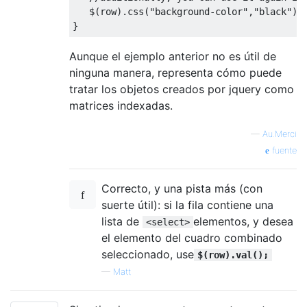
   $
(
row
).
css
(
"background-color"
,
"black"
);
}
Aunque el ejemplo anterior no es útil de
ninguna manera, representa cómo puede
tratar los objetos creados por jquery como
matrices indexadas.
—
Au.Merci
fuente
Correcto, y una pista más (con
suerte útil): si la fila contiene una
lista de
elementos, y desea
<select>
el elemento del cuadro combinado
seleccionado, use
$(row).val();
—
Matt