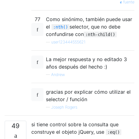
fuente
77
Como sinónimo, también puede usar
el
selector, que no debe
:nth()
confundirse con
:nth-child()
—
user123444555621
La mejor respuesta y no editado 3
años después del hecho :)
—
Andrew
gracias por explicar cómo utilizar el
selector / función
—
Joseph Rogers
si tiene control sobre la consulta que
49
construye el objeto jQuery, use
:eq()