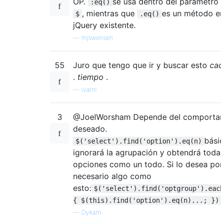
OP.
se usa dentro del parámetro 
:eq()
, mientras que
es un método e
$
.eq()
jQuery existente.
—
mjswensen
55
Juro que tengo que ir y buscar esto
ca
.
tiempo
.
—
ivarni
3
@JoelWorsham Depende del comporta
deseado.
bás
$('select').find('option').eq(n)
ignorará la agrupación y obtendrá toda
opciones como un todo. Si lo desea po
necesario algo como
esto:
$('select').find('optgroup').eac
{ $(this).find('option').eq(n)...; })
—
Dykam