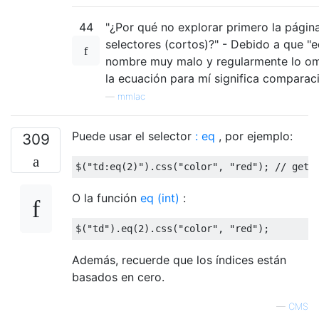
44
"¿Por qué no explorar primero la págin
selectores (cortos)?" - Debido a que "e
nombre muy malo y regularmente lo om
la ecuación para mí significa comparació
—
mmlac
Puede usar el selector
: eq
, por ejemplo:
309
$
(
"td:eq(2)"
).
css
(
"color"
,
"red"
);
// gets
O la función
eq (int)
:
$
(
"td"
).
eq
(
2
).
css
(
"color"
,
"red"
);
Además, recuerde que los índices están
basados ​​en cero.
—
CMS