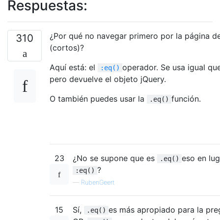
Respuestas:
¿Por qué no navegar primero por la página de
310
(cortos)?
Aquí está: el
operador. Se usa igual q
:eq()
pero devuelve el objeto jQuery.
O también puedes usar la
función.
.eq()
23
¿No se supone que es
eso en lug
.eq()
?
:eq()
—
RubenGeert
15
Sí,
es más apropiado para la pre
.eq()