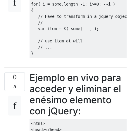
for
(
 i 
=
 some
.
length 
-
1
;
 i
>=
0
;
--
i 
)
{
// Have to transform in a jquery object
//
var
 item 
=
 $
(
 some
[
 i 
]
);
// use item at will
// ...
}
Ejemplo en vivo para
0
acceder y eliminar el
enésimo elemento
con jQuery:
<html>
<head></head>