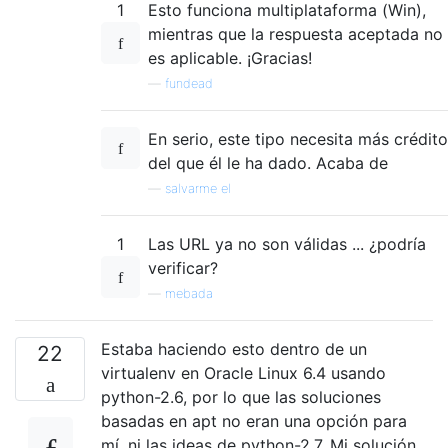
1
Esto funciona multiplataforma (Win),
mientras que la respuesta aceptada no
es aplicable. ¡Gracias!
—
fundead
En serio, este tipo necesita más crédito
del que él le ha dado. Acaba de
—
salvarme el
1
Las URL ya no son válidas ... ¿podría
verificar?
—
mebada
Estaba haciendo esto dentro de un
22
virtualenv en Oracle Linux 6.4 usando
python-2.6, por lo que las soluciones
basadas en apt no eran una opción para
mí, ni las ideas de python-2.7. Mi solución