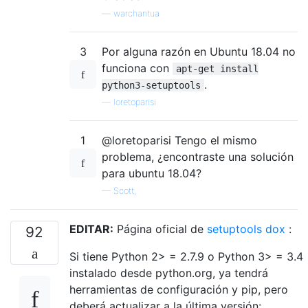
—
warchantua
3
Por alguna razón en Ubuntu 18.04 no
funciona con
apt-get install
.
python3-setuptools
—
loretoparisi
1
@loretoparisi Tengo el mismo
problema, ¿encontraste una solución
para ubuntu 18.04?
—
Scott,
EDITAR:
Página oficial de
setuptools dox
:
92
Si tiene Python 2> = 2.7.9 o Python 3> = 3.4
instalado desde python.org, ya tendrá
herramientas de configuración y pip, pero
deberá actualizar a la última versión: