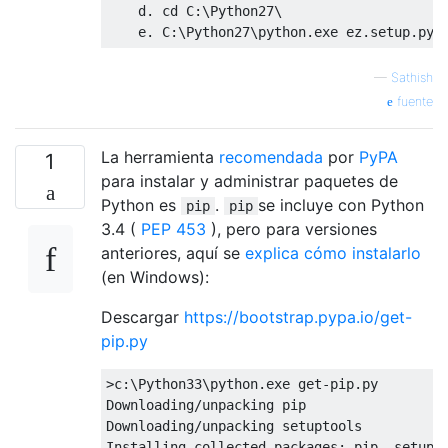
    d
.
 cd C
:
\Python27\

    e
.
 C
:
\Python27\python
.
exe ez
.
setup
.
py 
—
Sathish
fuente
La herramienta
recomendada
por
PyPA
1
para instalar y administrar paquetes de
Python es
.
se incluye con Python
pip
pip
3.4 (
PEP 453
), pero para versiones
anteriores, aquí se
explica cómo instalarlo
(en Windows):
Descargar
https://bootstrap.pypa.io/get-
pip.py
>
c
:
\Python33\python
.
exe get
-
pip
.
Downloading
/
Downloading
/
Installing
 collected packages
:
 pip
,