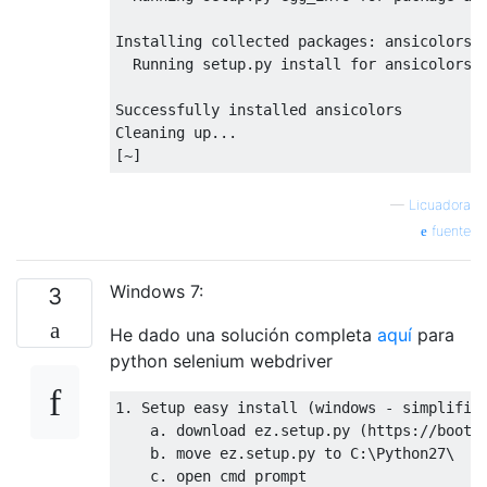
Installing
 collected packages
:
 ansicolors
Running
 setup
.
py install 
for
 ansicolors
Successfully
 installed ansicolors
Cleaning
 up
...
[~]
—
Licuadora
fuente
Windows 7:
3
He dado una solución completa
aquí
para
python selenium webdriver
1.
Setup
 easy install 
(
windows 
-
 simplifie
    a
.
 download ez
.
setup
.
py 
(
https
://
boots
    b
.
 move ez
.
setup
.
py to C
:
\Python27\

    c
.
 open cmd prompt
