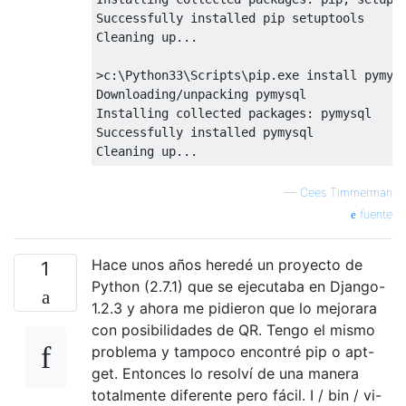
Successfully
Cleaning
 up
...
>
c
:
\Python33\Scripts\pip
.
Downloading
/
Installing
 collected packages
:
Successfully
Cleaning
 up
...
—
Cees Timmerman
fuente
Hace unos años heredé un proyecto de
1
Python (2.7.1) que se ejecutaba en Django-
1.2.3 y ahora me pidieron que lo mejorara
con posibilidades de QR. Tengo el mismo
problema y tampoco encontré pip o apt-
get. Entonces lo resolví de una manera
totalmente diferente pero fácil. I / bin / vi-