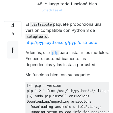
48. Y luego todo funcionó bien.
—
Joseph Lee el
El
paquete proporciona una
4
distribute
versión compatible con Python 3 de
:
setuptools
http://pypi.python.org/pypi/distribute
Además, use
para instalar los módulos.
pip
Encuentra automáticamente las
dependencias y las instala por usted.
Me funciona bien con su paquete:
[~]
 pip 
--
version                         
pip 
1.2
.
1
from
/
usr
/
lib
/
python3
.
3
/
site
-
pac
[~]
 sudo pip install ansicolors           
Downloading
/
unpacking ansicolors
Downloading
 ansicolors
-
1.0
.
2.tar
.
gz
Running
 setup
.
py egg_info 
for
 package an