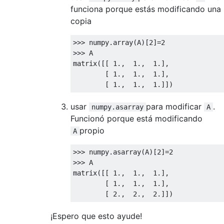
funciona porque estás modificando una
copia
>>>
 numpy
.
array
(
A
)[
2
]=
2
>>>
 A

matrix
([[
1.
,
1.
,
1.
],
[
1.
,
1.
,
1.
],
[
1.
,
1.
,
1.
]])
usar
para modificar
.
numpy.asarray
A
Funcionó porque está modificando
propio
A
>>>
 numpy
.
asarray
(
A
)[
2
]=
2
>>>
 A

matrix
([[
1.
,
1.
,
1.
],
[
1.
,
1.
,
1.
],
[
2.
,
2.
,
2.
]])
¡Espero que esto ayude!