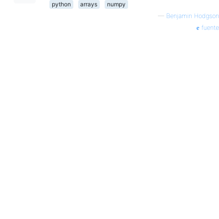
python
arrays
numpy
—
Benjamin Hodgson
fuente