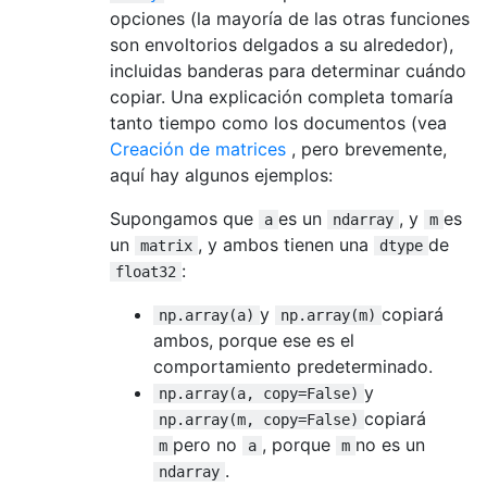
opciones (la mayoría de las otras funciones
son envoltorios delgados a su alrededor),
incluidas banderas para determinar cuándo
copiar. Una explicación completa tomaría
tanto tiempo como los documentos (vea
Creación de matrices
, pero brevemente,
aquí hay algunos ejemplos:
Supongamos que
es un
, y
es
a
ndarray
m
un
, y ambos tienen una
de
matrix
dtype
:
float32
y
copiará
np.array(a)
np.array(m)
ambos, porque ese es el
comportamiento predeterminado.
y
np.array(a, copy=False)
copiará
np.array(m, copy=False)
pero no
, porque
no es un
m
a
m
.
ndarray