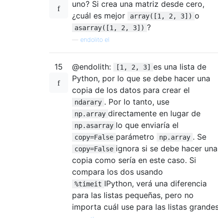
uno? Si crea una matriz desde cero,
¿cuál es mejor
o
array([1, 2, 3])
?
asarray([1, 2, 3])
—
endolito el
15
@endolith:
es una lista de
[1, 2, 3]
Python, por lo que se debe hacer una
copia de los datos para crear el
. Por lo tanto, use
ndarary
directamente en lugar de
np.array
lo que enviaría el
np.asarray
parámetro
. Se
copy=False
np.array
ignora si se debe hacer una
copy=False
copia como sería en este caso. Si
compara los dos usando
IPython, verá una diferencia
%timeit
para las listas pequeñas, pero no
importa cuál use para las listas grandes