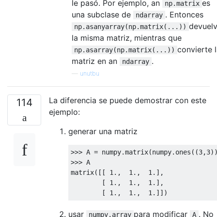
le pasó. Por ejemplo, an
es
np.matrix
una subclase de
. Entonces
ndarray
devuel
np.asanyarray(np.matrix(...))
la misma matriz, mientras que
convierte 
np.asarray(np.matrix(...))
matriz en an
.
ndarray
—
unutbu
La diferencia se puede demostrar con este
114
ejemplo:
generar una matriz
>>>
 A 
=
 numpy
.
matrix
(
numpy
.
ones
((
3
,
3
)
>>>
 A

matrix
([[
1.
,
1.
,
1.
],
[
1.
,
1.
,
1.
],
[
1.
,
1.
,
1.
]])
usar
para modificar
. No
numpy.array
A