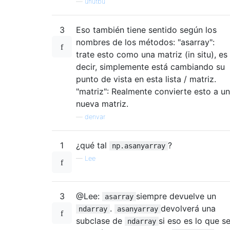
—
unutbu
3
Eso también tiene sentido según los
nombres de los métodos: "asarray":
trate esto como una matriz (in situ), es
decir, simplemente está cambiando su
punto de vista en esta lista / matriz.
"matriz": Realmente convierte esto a u
nueva matriz.
—
denvar
1
¿qué tal
?
np.asanyarray
—
Lee
3
@Lee:
siempre devuelve un
asarray
.
devolverá una
ndarray
asanyarray
subclase de
si eso es lo que s
ndarray