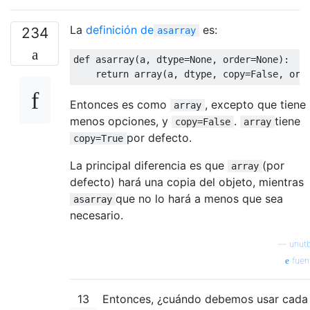
La
definición de
es:
234
asarray
def
 asarray
(
a
,
 dtype
=
None
,
 order
=
None
):
return
 array
(
a
,
 dtype
,
 copy
=
False
,
 ord
Entonces es como
, excepto que tiene
array
menos opciones, y
.
tiene
copy=False
array
por defecto.
copy=True
La principal diferencia es que
(por
array
defecto) hará una copia del objeto, mientras
que no lo hará a menos que sea
asarray
necesario.
—
unut
fuen
13
Entonces, ¿cuándo debemos usar cada