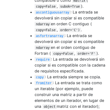
compatible o como
(
matrix
,
).
copy=False
subok=True
: La entrada se
ascontiguousarray
devolverá sin copiar si es compatible
en orden C contiguo (
ndarray
,
.
copy=False
order='C')
: La entrada se
asfortranarray
devolverá sin copiar si es compatible
en el orden contiguo de
ndarray
Fortran (
,
).
copy=False
order='F'
: La entrada se devolverá sin
require
copiar si es compatible con la cadena
de requisitos especificada.
: La entrada siempre se copia.
copy
: La entrada se trata como
fromiter
un iterable (por ejemplo, puede
construir una matriz a partir de
elementos de un iterador, en lugar de
una
matriz con el iterador);
object