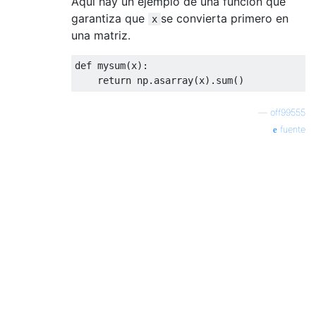
Aquí hay un ejemplo de una función que
garantiza que
se convierta primero en
x
una matriz.
def
 mysum
(
x
):
return
 np
.
asarray
(
x
).
sum
()
—
off99555
fuente