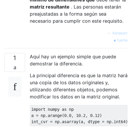
matriz resultante
. Las personas estarán
preajustadas a la forma según sea
necesario para cumplir con este requisito.
—
Asheeshr
fuente
Aquí hay un ejemplo simple que puede
1
demostrar la diferencia.
La principal diferencia es que la matriz hará
una copia de los datos originales y,
utilizando diferentes objetos, podemos
modificar los datos en la matriz original.
import
 numpy 
as
 np

a 
=
 np
.
arange
(
0.0
,
10.2
,
0.12
)
int_cvr 
=
 np
.
asarray
(
a
,
 dtype 
=
 np
.
int64
)