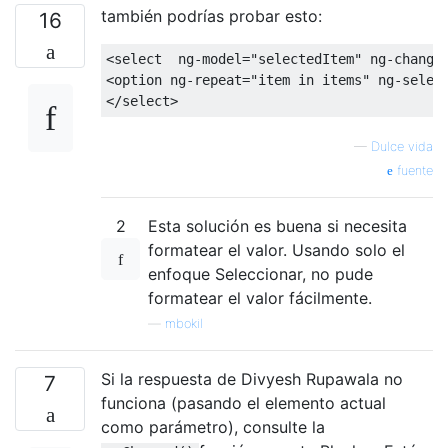
también podrías probar esto:
16
<select
ng-model
=
"selectedItem"
ng-change
<option
ng-repeat
=
"item in items"
ng-selec
</select>
—
Dulce vida
fuente
2
Esta solución es buena si necesita
formatear el valor. Usando solo el
enfoque Seleccionar, no pude
formatear el valor fácilmente.
—
mbokil
Si la respuesta de Divyesh Rupawala no
7
funciona (pasando el elemento actual
como parámetro), consulte la