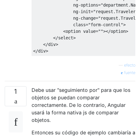
ng-options
=
"department.Nam
ng-init
=
"request.TravelerD
ng-change
=
"request.Travele
class
=
"form-control"
>
<option
value
=
""
></option>
</select>
</div>
</div>
—
efecto
fuente
Debe usar "seguimiento por" para que los
1
objetos se puedan comparar
correctamente. De lo contrario, Angular
usará la forma nativa js de comparar
objetos.
Entonces su código de ejemplo cambiaría a
-