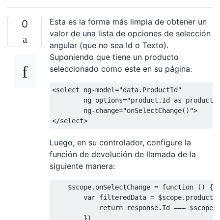
Esta es la forma más limpia de obtener un
0
valor de una lista de opciones de selección
angular (que no sea Id o Texto).
Suponiendo que tiene un producto
seleccionado como este en su página:
<select
ng-model
=
"data.ProductId"
ng-options
=
"product.Id as product.
ng-change
=
"onSelectChange()"
>
</select>
Luego, en su controlador, configure la
función de devolución de llamada de la
siguiente manera:
    $scope
.
onSelectChange 
=
function
()
{
var
 filteredData 
=
 $scope
.
products
return
 response
.
Id
===
 $scope
.
})