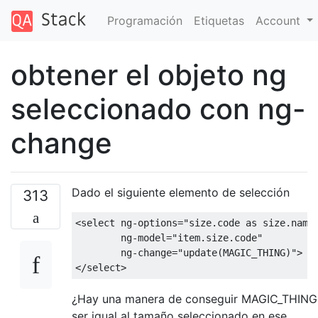
Programación
Etiquetas
Account
obtener el objeto ng
seleccionado con ng-
change
Dado el siguiente elemento de selección
313
<select
ng-options
=
"size.code as size.name
ng-model
=
"item.size.code"
ng-change
=
"update(MAGIC_THING)"
>
</select>
¿Hay una manera de conseguir MAGIC_THING
ser igual al tamaño seleccionado en ese