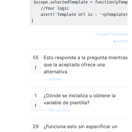
 $scope
.
selectedTemplate 
=
function
(
pTempl
//Your logic
    alert
(
'Template Url is : '
+
pTemplate
);
}
—
Divyesh Rupawala
fuente
55
Esto responde a la pregunta mientras
que la aceptada ofrece una
alternativa
—
redben
1
¿Dónde se inicializa u obtiene la
variable de plantilla?
—
Kat Lim Ruiz
29
¿Funciona esto sin especificar un