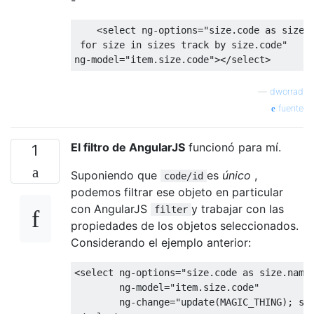
<select
ng-options
=
"size.code as size.n
 for size in sizes track by size.code"
ng-model
=
"item.size.code"
></select>
—
dworrad
fuente
El filtro de AngularJS
funcionó para mí.
1
Suponiendo que
es
único
,
code/id
podemos filtrar ese objeto en particular
con AngularJS
y trabajar con las
filter
propiedades de los objetos seleccionados.
Considerando el ejemplo anterior:
<select
ng-options
=
"size.code as size.name
ng-model
=
"item.size.code"
ng-change
=
"update(MAGIC_THING); se