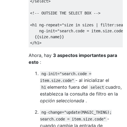
</select>
<!-- OUTSIDE THE SELECT BOX -->
<h1
ng-repeat
=
"size in sizes | filter:sear
ng-init
=
"search.code = item.size.code"
</h1>
Ahora, hay
3 aspectos importantes para
esto
:
ng-init="search.code =
- al inicializar el
item.size.code"
elemento fuera del
cuadro,
h1
select
establezca la consulta de filtro en la
opción seleccionada
.
ng-change="update(MAGIC_THING);
-
search.code = item.size.code"
cuando cambie la entrada de