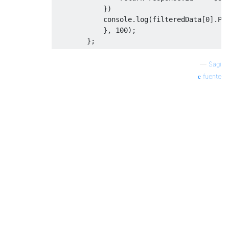
})
            console
.
log
(
filteredData
[
0
].
Pr
},
100
);
};
—
Sagi
fuente