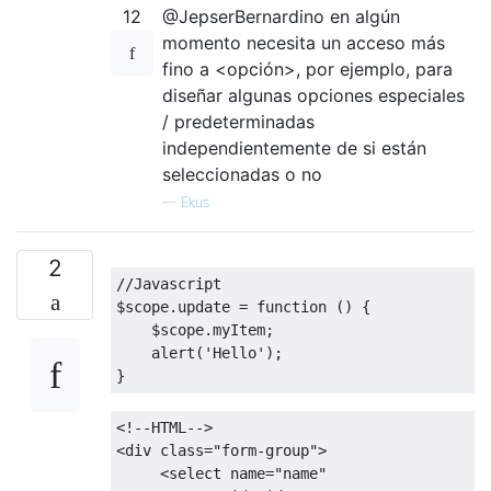
12
@JepserBernardino en algún
momento necesita un acceso más
fino a <opción>, por ejemplo, para
diseñar algunas opciones especiales
/ predeterminadas
independientemente de si están
seleccionadas o no
—
Ekus
2
//Javascript
$scope
.
update 
=
function
()
{
    $scope
.
myItem
;
    alert
(
'Hello'
);
}
<!--HTML-->
<div
class
=
"form-group"
>
<select
name
=
"name"