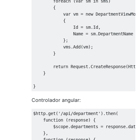
foreach
(
var
 sm 
in
 sms
)
{
var
 vm 
=
new
DepartmentViewMod
{
Id
=
 sm
.
Id
,
Name
=
 sm
.
DepartmentName
};
            vms
.
Add
(
vm
);
}
return
Request
.
CreateResponse
(
Http
}
}
Controlador angular:
$http
.
get
(
'/api/department'
).
then
(
function
(
response
)
{
        $scope
.
departments 
=
 response
.
data
},
function
(
response
)
{