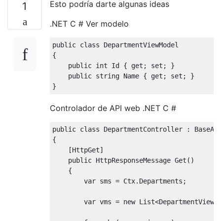
Esto podría darte algunas ideas
1
.NET C # Ver modelo
public
class
DepartmentViewModel
{
public
int
Id
{
get
;
set
;
}
public
string
Name
{
get
;
set
;
}
}
Controlador de API web .NET C #
public
class
DepartmentController
:
BaseAp
{
[
HttpGet
]
public
HttpResponseMessage
Get
()
{
var
 sms 
=
Ctx
.
Departments
;
var
 vms 
=
new
List
<
DepartmentViewM