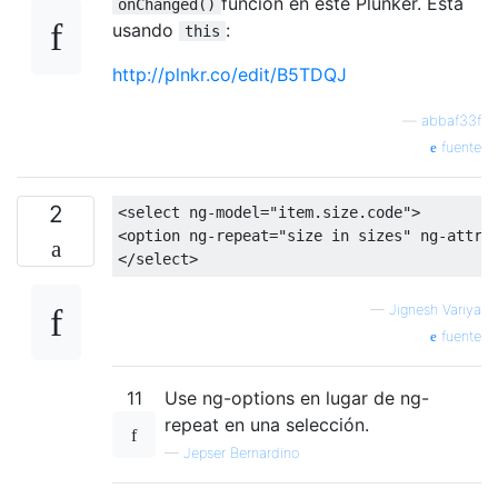
función en este Plunker. Está
onChanged()
usando
:
this
http://plnkr.co/edit/B5TDQJ
—
abbaf33f
fuente
2
<select
ng-model
=
"item.size.code"
>
<option
ng-repeat
=
"size in sizes"
ng-attr-
</select>
—
Jignesh Variya
fuente
11
Use ng-options en lugar de ng-
repeat en una selección.
—
Jepser Bernardino