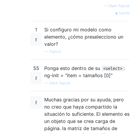
—
Mark Rajcok
fuente
1
Si configuro mi modelo como
elemento, ¿cómo preselecciono un
valor?
—
Patrick
55
Ponga esto dentro de su
:
<select>
ng-init = "item = tamaños [0]"
—
Mark Rajcok
Muchas gracias por su ayuda, pero
no creo que haya compartido la
situación lo suficiente. El elemento es
un objeto que se crea carga de
página. la matriz de tamaños de