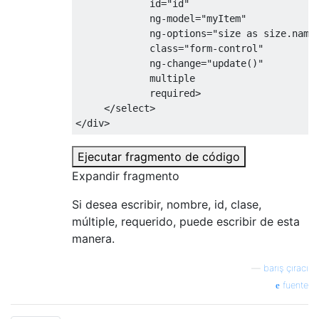
id
=
"id"
ng-model
=
"myItem"
ng-options
=
"size as size.name
class
=
"form-control"
ng-change
=
"update()"
multiple
required
>
</select>
</div>
Ejecutar fragmento de código
Expandir fragmento
Si desea escribir, nombre, id, clase,
múltiple, requerido, puede escribir de esta
manera.
—
barış çıracı
fuente