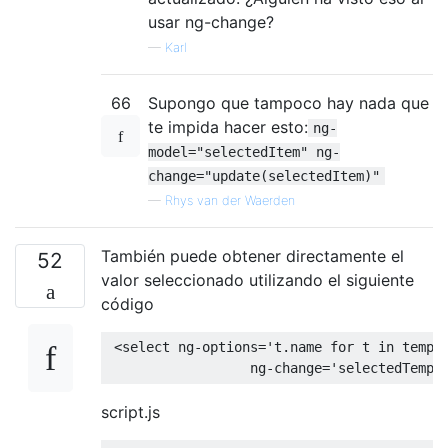
usar ng-change?
—
Karl
66
Supongo que tampoco hay nada que
te impida hacer esto:
ng-
model="selectedItem" ng-
change="update(selectedItem)"
—
Rhys van der Waerden
También puede obtener directamente el
52
valor seleccionado utilizando el siguiente
código
<select
ng-options
=
't.name for t in templ
ng-change
=
'selectedTempl
script.js