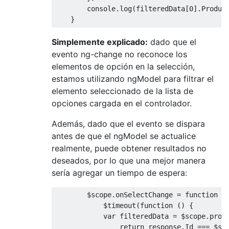
        console
.
log
(
filteredData
[
0
].
Produc
}
Simplemente explicado:
dado que el
evento ng-change no reconoce los
elementos de opción en la selección,
estamos utilizando ngModel para filtrar el
elemento seleccionado de la lista de
opciones cargada en el controlador.
Además, dado que el evento se dispara
antes de que el ngModel se actualice
realmente, puede obtener resultados no
deseados, por lo que una mejor manera
sería agregar un tiempo de espera:
        $scope
.
onSelectChange 
=
function
(
            $timeout
(
function
()
{
var
 filteredData 
=
 $scope
.
prod
return
 response
.
Id
===
 $sc