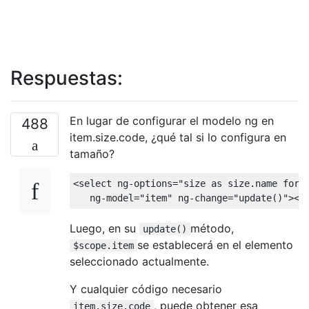
Respuestas:
En lugar de configurar el modelo ng en
488
item.size.code, ¿qué tal si lo configura en
tamaño?
<select
ng-options
=
"size as size.name for 
ng-model
=
"item"
ng-change
=
"update()"
></
Luego, en su
método,
update()
se establecerá en el elemento
$scope.item
seleccionado actualmente.
Y cualquier código necesario
, puede obtener esa
item.size.code