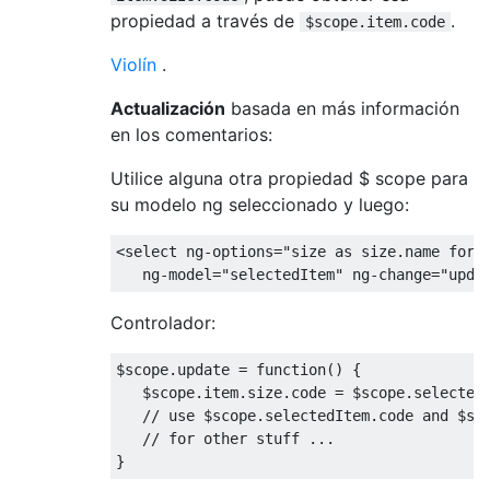
propiedad a través de
.
$scope.item.code
Violín
.
Actualización
basada en más información
en los comentarios:
Utilice alguna otra propiedad $ scope para
su modelo ng seleccionado y luego:
<select
ng-options
=
"size as size.name for 
ng-model
=
"selectedItem"
ng-change
=
"upda
Controlador:
$scope
.
update 
=
function
()
{
   $scope
.
item
.
size
.
code 
=
 $scope
.
selected
// use $scope.selectedItem.code and $sc
// for other stuff ...
}