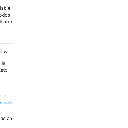
l
iable
todos
dentro
tas.
ils
Esto
—
joscas
fuente
das en