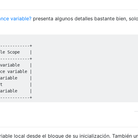
ance variable?
presenta algunos detalles bastante bien, sol
------------+
le
Scope
|
------------+
variable    
|
ce variable 
|
ariable     
|
t           
|
ariable     
|
------------+
iable local desde el bloque de su inicialización. También u