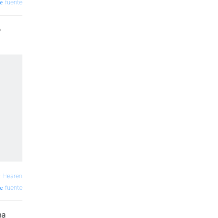
fuente
o
—
Hearen
fuente
na