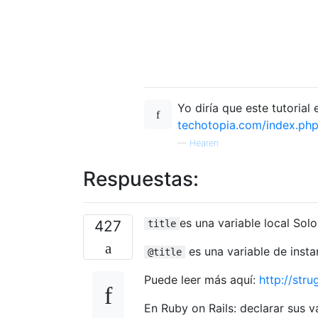
Yo diría que este tutorial
techotopia.com/index.ph
—
Hearen
Respuestas:
es una variable local Sol
427
title
es una variable de insta
@title
Puede leer más aquí:
http://str
En Ruby on Rails: declarar sus v