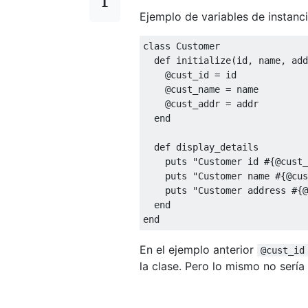
Ejemplo de variables de instanci
class
Customer
def
 initialize
(
id
,
 name
,
 add
@cust_id
=
 id

@cust_name
=
 name

@cust_addr
=
 addr

end
def
 display_details

    puts 
"Customer id #{@cust_
    puts 
"Customer name #{@cus
    puts 
"Customer address #{@
end
end
En el ejemplo anterior
@cust_id
la clase. Pero lo mismo no sería