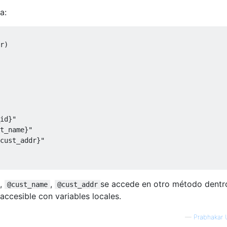
a:
r
)
id}"
t_name}"
cust_addr}"
,
,
se accede en otro método dentr
@cust_name
@cust_addr
 accesible con variables locales.
—
Prabhakar 