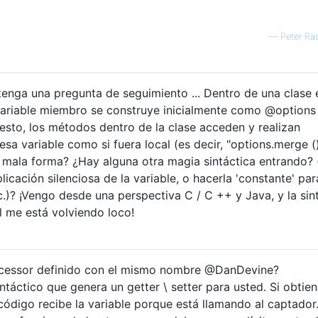
—
Peter Ra
 tenga una pregunta de seguimiento ... Dentro de una clase 
variable miembro se construye inicialmente como @options = 
sto, los métodos dentro de la clase acceden y realizan
sa variable como si fuera local (es decir, "options.merge ()
 mala forma? ¿Hay alguna otra magia sintáctica entrando? 
icación silenciosa de la variable, o hacerla 'constante' pa
c.)? ¡Vengo desde una perspectiva C / C ++ y Java, y la sin
 me está volviendo loco!
accessor definido con el mismo nombre @DanDevine?
ntáctico que genera un getter \ setter para usted. Si obtien
 código recibe la variable porque está llamando al captador