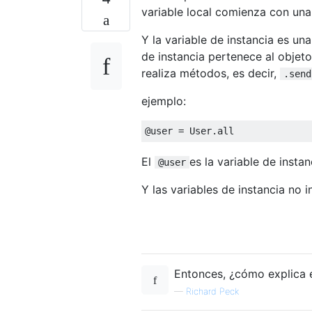
variable local comienza con una 
Y la variable de instancia es un
de instancia pertenece al objeto
realiza métodos, es decir,
.send
ejemplo:
@user
=
User
.
all
El
es la variable de instan
@user
Y las variables de instancia no i
Entonces, ¿cómo explica e
—
Richard Peck