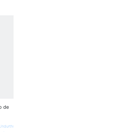
o de
Undurthi