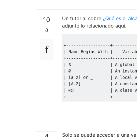
Un tutorial sobre
¿Qué es el alc
10
adjunte lo relacionado aquí.
+------------------+----------
|
Name
Begins
With
|
Variab
+------------------+----------
|
 $                
|
 A global 
|
@
|
An
 instan
|
[
a
-
z
]
or
 _       
|
 A local v
|
[
A
-
Z
]
|
 A constan
|
@@
|
 A 
class
 v
+------------------+----------
Solo se puede acceder a una var
4