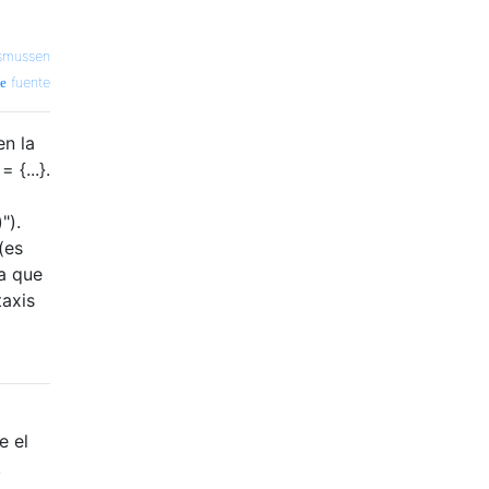
smussen
fuente
en la
{...}.
").
(es
ra que
taxis
e el
.