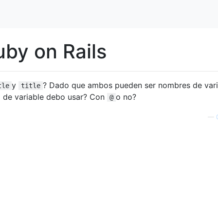
uby on Rails
y
? Dado que ambos pueden ser nombres de vari
tle
title
 de variable debo usar? Con
o no?
@
—