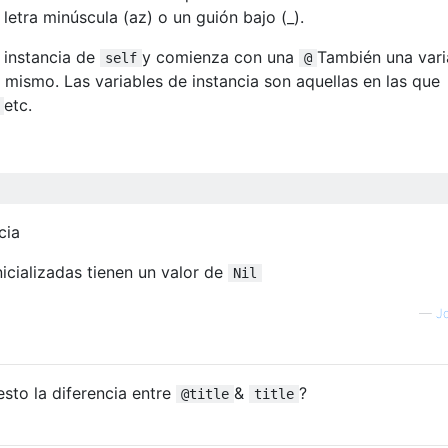
letra minúscula (az) o un guión bajo (_).
a instancia de
y comienza con una
También una vari
self
@
 mismo. Las variables de instancia son aquellas en las que
etc.
cia
nicializadas tienen un valor de
Nil
—
Jo
sto la diferencia entre
&
?
@title
title