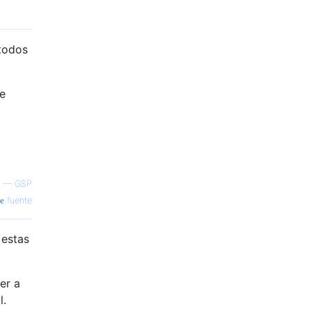
étodos
le
—
GSP
fuente
 estas
er a
l.