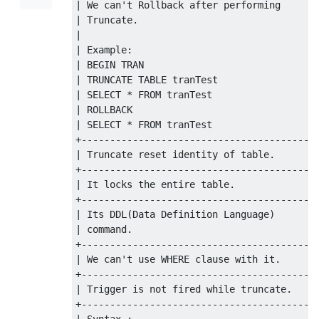
| We can't Rollback after performing     | 
| Truncate.                              | 
|                                        | 
| Example:                               | 
| BEGIN TRAN                             | 
| TRUNCATE TABLE tranTest                | 
| SELECT * FROM tranTest                 | 
| ROLLBACK                               | 
| SELECT * FROM tranTest                 | 
+----------------------------------------+-
| Truncate reset identity of table.      | 
+----------------------------------------+-
| It locks the entire table.             | 
+----------------------------------------+-
| Its DDL(Data Definition Language)      | 
| command.                               | 
+----------------------------------------+-
| We can't use WHERE clause with it.     | 
+----------------------------------------+-
| Trigger is not fired while truncate.   | 
+----------------------------------------+-
| Syntax :                               | 