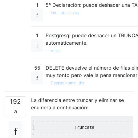
1
5ª Declaración: puede deshacer una 
—
Eric Labashosky
1
Postgresql puede deshacer un TRUNCAT
automáticamente.
—
rfusca
55
DELETE devuelve el número de filas e
muy tonto pero vale la pena mencionarl
—
Deepak Kumar Jha
La diferencia entre truncar y eliminar se
192
enumera a continuación:
+----------------------------------------+-
|                Truncate                | 
+----------------------------------------+-