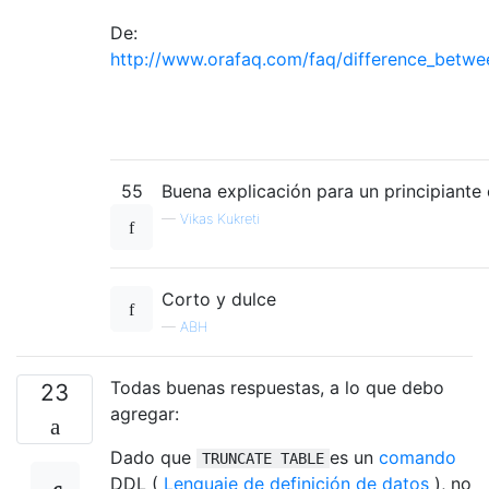
De:
http://www.orafaq.com/faq/difference_betw
55
Buena explicación para un principiant
—
Vikas Kukreti
Corto y dulce
—
ABH
Todas buenas respuestas, a lo que debo
23
agregar:
Dado que
es un
comando
TRUNCATE TABLE
DDL (
Lenguaje de definición de datos
), no