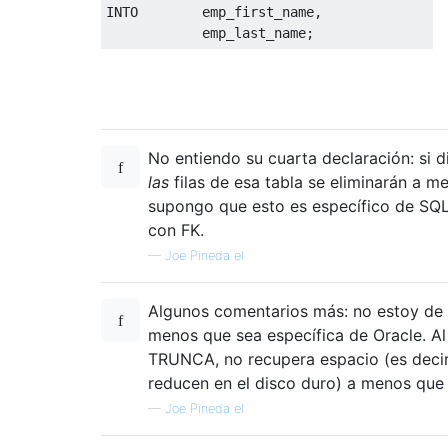
INTO
        emp_first_name
,
            emp_last_name
;
No entiendo su cuarta declaración: si
las
filas de esa tabla se eliminarán a m
supongo que esto es específico de SQ
con FK.
—
Joe Pineda el
Algunos comentarios más: no estoy de 
menos que sea específica de Oracle. Al
TRUNCA, no recupera espacio (es decir,
reducen en el disco duro) a menos que l
—
Joe Pineda el