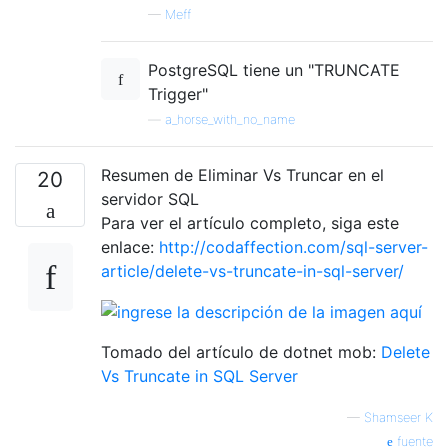
—
Meff
PostgreSQL tiene un "TRUNCATE
Trigger"
—
a_horse_with_no_name
Resumen de Eliminar Vs Truncar en el
20
servidor SQL
Para ver el artículo completo, siga este
enlace:
http://codaffection.com/sql-server-
article/delete-vs-truncate-in-sql-server/
Tomado del artículo de dotnet mob:
Delete
Vs Truncate in SQL Server
—
Shamseer K
fuente