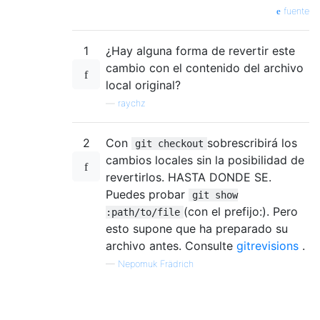
fuente
1
¿Hay alguna forma de revertir este
cambio con el contenido del archivo
local original?
—
raychz
2
Con
sobrescribirá los
git checkout
cambios locales sin la posibilidad de
revertirlos. HASTA DONDE SE.
Puedes probar
git show
(con el prefijo:). Pero
:path/to/file
esto supone que ha preparado su
archivo antes. Consulte
gitrevisions
.
—
Nepomuk Frädrich