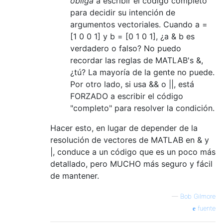
obliga
a escribir el código completo
para decidir su intención de
argumentos vectoriales. Cuando a =
[1 0 0 1] y b = [0 1 0 1], ¿a & b es
verdadero o falso? No puedo
recordar las reglas de MATLAB's &,
¿tú? La mayoría de la gente no puede.
Por otro lado, si usa && o ||, está
FORZADO a escribir el código
"completo" para resolver la condición.
Hacer esto, en lugar de depender de la
resolución de vectores de MATLAB en & y
|, conduce a un código que es un poco más
detallado, pero MUCHO más seguro y fácil
de mantener.
—
Bob Gilmore
fuente