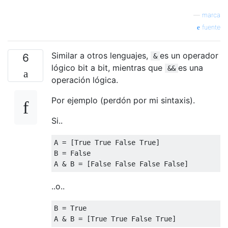
—
marca
fuente
Similar a otros lenguajes,
es un operador
6
&
lógico bit a bit, mientras que
es una
&&
operación lógica.
Por ejemplo (perdón por mi sintaxis).
Si..
A
=
[
True
True
False
True
]
B
=
False
A
&
B
=
[
False
False
False
False
]
..o..
B
=
True
A
&
B
=
[
True
True
False
True
]