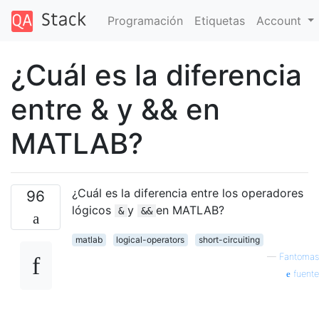
Programación
Etiquetas
Account
¿Cuál es la diferencia
entre & y && en
MATLAB?
¿Cuál es la diferencia entre los operadores
96
lógicos
y
en MATLAB?
&
&&
matlab
logical-operators
short-circuiting
—
Fantomas
fuente