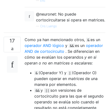
—
Eric
@neuronet: No puede
cortocircuitarse si opera en matrices.
—
Cris Luengo
Como ya han mencionado otros,
es un
17
&
operador AND lógico
y
es un
operador
&&
AND de cortocircuito
. Se diferencian en
cómo se evalúan los operandos
y en si
operan o no en matrices o escalares:
(Operador Y) y
(Operador O)
&
|
pueden operar en
matrices
de una
manera por elementos.
y
son versiones de
&&
||
cortocircuito para las que el segundo
operando se evalúa solo cuando el
resultado no está completamente