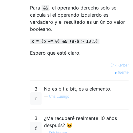
Para
, el operando derecho solo se
&&
calcula si el operando izquierdo es
verdadero y el resultado es un único valor
booleano.
x = (b ~= 0) && (a/b > 18.5)
Espero que esté claro.
—
Erik Kerber
fuente
3
No es bit a bit, es a elemento.
—
Cris Luengo
3
¿Me recuperé realmente 10 años
después? 😺
—
Erik Kerber