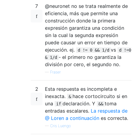
7
@neuronet no se trata realmente de
eficiencia, más que permite una
construcción donde la primera
expresión garantiza una condición
sin la cual la segunda expresión
puede causar un error en tiempo de
ejecución. ej.
vs
d != 0 && 1/d
d !=0
- el primero no garantiza la
& 1/d
división por cero, el segundo no.
—
Fraser
2
Esta respuesta es incompleta e
inexacta.
hace cortocircuito si en
&
una
declaración. Y
toma
if
&&
entradas escalares.
La respuesta de
@ Loren a continuación
es correcta.
—
Cris Luengo