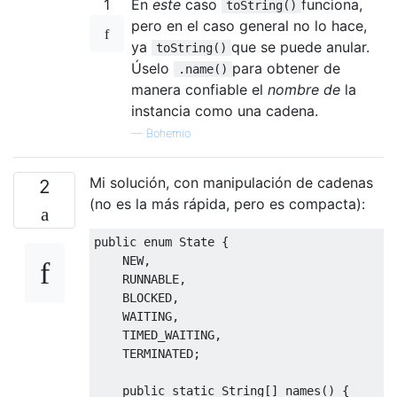
1
En
este
caso
funciona,
toString()
pero en el caso general no lo hace,
ya
que se puede anular.
toString()
Úselo
para obtener de
.name()
manera confiable el
nombre de
la
instancia como una cadena.
—
Bohemio
Mi solución, con manipulación de cadenas
2
(no es la más rápida, pero es compacta):
public
enum
State
{
    NEW
,
    RUNNABLE
,
    BLOCKED
,
    WAITING
,
    TIMED_WAITING
,
    TERMINATED
;
public
static
String
[]
 names
()
{