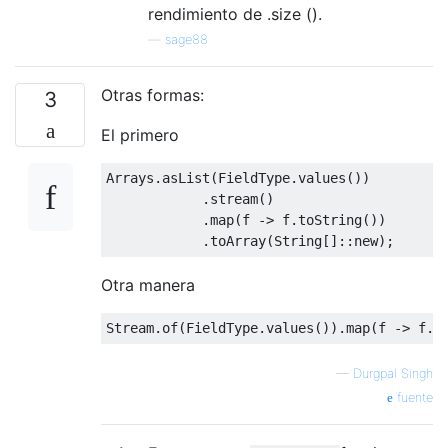
rendimiento de .size ().
—
sage88
Otras formas:
3
El primero
Arrays
.
asList
(
FieldType
.
values
())
.
stream
()
.
map
(
f 
->
 f
.
toString
())
.
toArray
(
String
[]::
new
);
Otra manera
Stream
.
of
(
FieldType
.
values
()).
map
(
f 
->
 f
.
t
—
Durgpal Singh
fuente