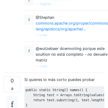
—
Stephan
@Stephan
commons.apache.org/proper/commons
lang/apidocs/org/apache/…
—
Línea
@wutzebaer downvoting porque este
soultion no está completo - no devuelv
matriz
—
Línea
Si quieres lo más corto puedes probar
0
public
static
String
[]
 names
()
{
String
 test 
=
Arrays
.
toString
(
values
()
return
 text
.
substring
(
1
,
 text
.
length
()
}