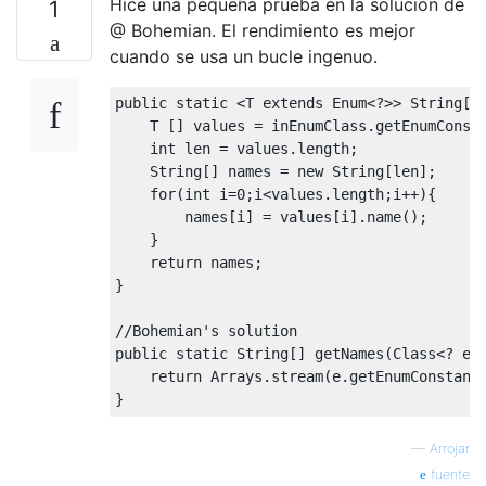
Hice una pequeña prueba en la solución de
1
@ Bohemian. El rendimiento es mejor
cuando se usa un bucle ingenuo.
public
static
<
T 
extends
Enum
<?>>
String
[]
    T 
[]
 values 
=
 inEnumClass
.
getEnumConst
int
 len 
=
 values
.
length
;
String
[]
 names 
=
new
String
[
len
];
for
(
int
 i
=
0
;
i
<
values
.
length
;
i
++){
        names
[
i
]
=
 values
[
i
].
name
();
}
return
 names
;
}
//Bohemian's solution
public
static
String
[]
 getNames
(
Class
<?
ex
return
Arrays
.
stream
(
e
.
getEnumConstant
}
—
Arrojar
fuente