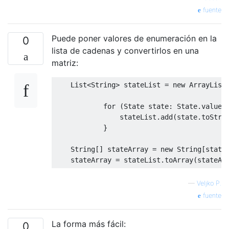
fuente
Puede poner valores de enumeración en la
0
lista de cadenas y convertirlos en una
matriz:
List
<
String
>
 stateList 
=
new
ArrayList
for
(
State
 state
:
State
.
values
                stateList
.
add
(
state
.
toStri
}
String
[]
 stateArray 
=
new
String
[
state
    stateArray 
=
 stateList
.
toArray
(
stateAr
—
Veljko P.
fuente
La forma más fácil:
0