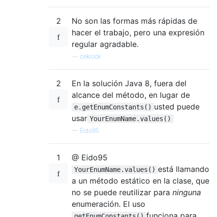
2
No son las formas más rápidas de
hacer el trabajo, pero una expresión
regular agradable.
—
ceklock
2
En la solución Java 8, fuera del
alcance del método, en lugar de
usted puede
e.getEnumConstants()
usar
YourEnumName.values()
—
Eido95
1
@ Eido95
está llamando
YourEnumName.values()
a un método estático en la clase, que
no se puede reutilizar para
ninguna
enumeración. El uso
funciona para
getEnumConstants()