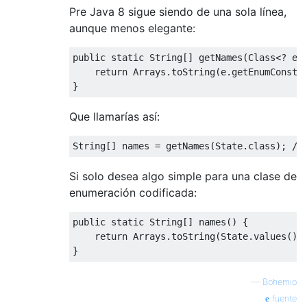
Pre Java 8 sigue siendo de una sola línea,
aunque menos elegante:
public
static
String
[]
 getNames
(
Class
<?
ex
return
Arrays
.
toString
(
e
.
getEnumConsta
}
Que llamarías así:
String
[]
 names 
=
 getNames
(
State
.
class
);
//
Si solo desea algo simple para una clase de
enumeración codificada:
public
static
String
[]
 names
()
{
return
Arrays
.
toString
(
State
.
values
())
}
—
Bohemio
fuente