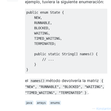
ejemplo, tuviera la siguiente enumeración:
public
enum
State
{
    NEW
,
    RUNNABLE
,
    BLOCKED
,
    WAITING
,
    TIMED_WAITING
,
    TERMINATED
;
public
static
String
[]
 names
()
{
// ...
}
}
el
método devolvería la matriz
names()
{
"NEW", "RUNNABLE", "BLOCKED", "WAITING",
.
"TIMED_WAITING", "TERMINATED" }
java
arrays
enums
—
Konstantin