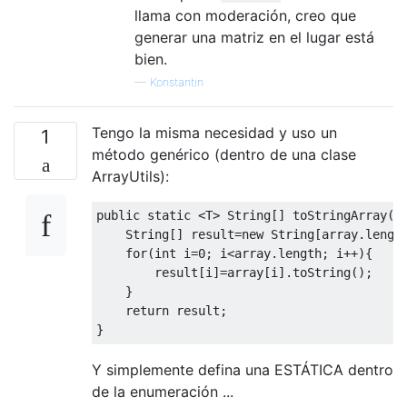
llama con moderación, creo que
generar una matriz en el lugar está
bien.
—
Konstantin
Tengo la misma necesidad y uso un
1
método genérico (dentro de una clase
ArrayUtils):
public
static
<
T
>
String
[]
 toStringArray
(
T
String
[]
 result
=
new
String
[
array
.
lengt
for
(
int
 i
=
0
;
 i
<
array
.
length
;
 i
++){
        result
[
i
]=
array
[
i
].
toString
();
}
return
 result
;
}
Y simplemente defina una ESTÁTICA dentro
de la enumeración ...