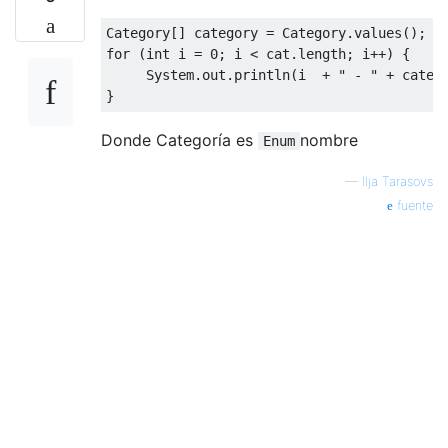
Category
[]
 category 
=
Category
.
values
();
for
(
int
 i 
=
0
;
 i 
<
 cat
.
length
;
 i
++)
{
System
.
out
.
println
(
i  
+
" - "
+
 categ
}
Donde Categoría es
nombre
Enum
—
Ilja Tarasovs
fuente