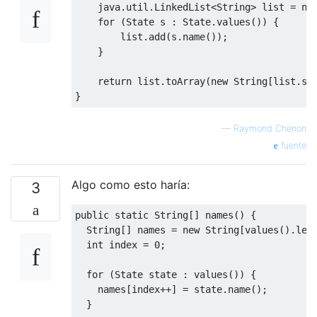
    java
.
util
.
LinkedList
<
String
>
 list 
=
ne
for
(
State
 s 
:
State
.
values
())
{
        list
.
add
(
s
.
name
());
}
return
 list
.
toArray
(
new
String
[
list
.
si
}
—
Raymond Chenon
fuente
Algo como esto haría:
3
public
static
String
[]
 names
()
{
String
[]
 names 
=
new
String
[
values
().
len
int
 index 
=
0
;
for
(
State
 state 
:
 values
())
{
    names
[
index
++]
=
 state
.
name
();
}