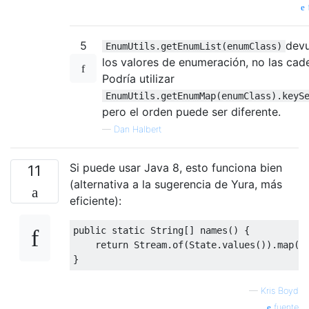
5
devu
EnumUtils.getEnumList(enumClass)
los valores de enumeración, no las cad
Podría utilizar
EnumUtils.getEnumMap(enumClass).keyS
pero el orden puede ser diferente.
—
Dan Halbert
Si puede usar Java 8, esto funciona bien
11
(alternativa a la sugerencia de Yura, más
eficiente):
public
static
String
[]
 names
()
{
return
Stream
.
of
(
State
.
values
()).
map
(
S
}
—
Kris Boyd
fuente