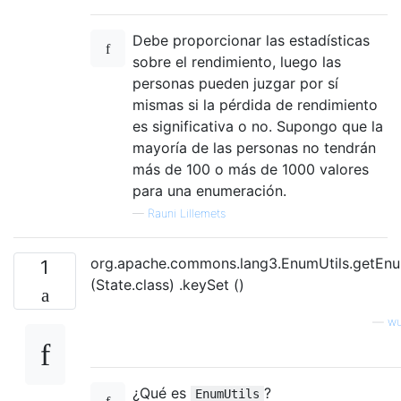
Debe proporcionar las estadísticas
sobre el rendimiento, luego las
personas pueden juzgar por sí
mismas si la pérdida de rendimiento
es significativa o no. Supongo que la
mayoría de las personas no tendrán
más de 100 o más de 1000 valores
para una enumeración.
—
Rauni Lillemets
org.apache.commons.lang3.EnumUtils.getE
1
(State.class) .keySet ()
—
wu
¿Qué es
?
EnumUtils