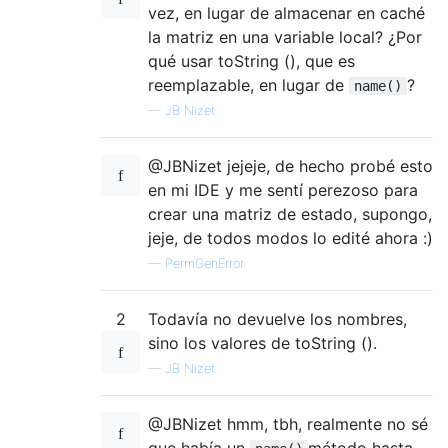
vez, en lugar de almacenar en caché
la matriz en una variable local? ¿Por
qué usar toString (), que es
reemplazable, en lugar de
?
name()
—
JB Nizet
@JBNizet jejeje, de hecho probé esto
en mi IDE y me sentí perezoso para
crear una matriz de estado, supongo,
jeje, de todos modos lo edité ahora :)
—
PermGenError
2
Todavía no devuelve los nombres,
sino los valores de toString ().
—
JB Nizet
@JBNizet hmm, tbh, realmente no sé
que había un
método hasta