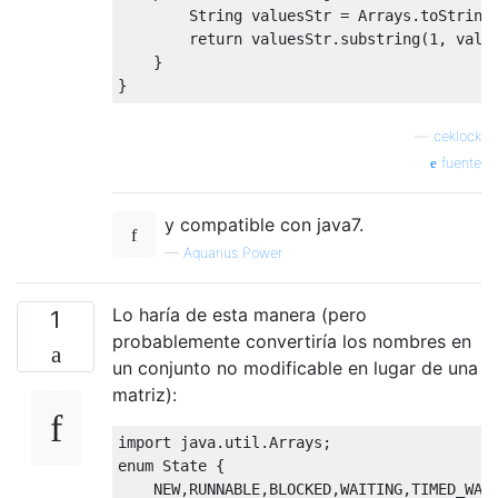
String
 valuesStr 
=
Arrays
.
toString
return
 valuesStr
.
substring
(
1
,
 valu
}
}
—
ceklock
fuente
y compatible con java7.
—
Aquarius Power
Lo haría de esta manera (pero
1
probablemente convertiría los nombres en
un conjunto no modificable en lugar de una
matriz):
import
 java
.
util
.
Arrays
;
enum
State
{
    NEW
,
RUNNABLE
,
BLOCKED
,
WAITING
,
TIMED_WAI