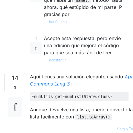
name()
ahora. qué estúpido de mi parte: P
gracias por
—
hacérmelo
1
Acepté esta respuesta, pero envié
una edición que mejora el código
para que sea más fácil de leer.
—
Konstantin
Aquí tienes una solución elegante usando
Ap
14
Commons Lang 3
:
EnumUtils
.
getEnumList
(
State
.
class
)
Aunque devuelve una lista, puede convertir la
lista fácilmente con
list.toArray()
—
Sergio Tr