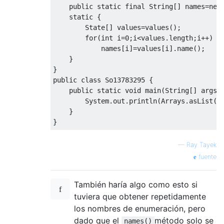
public
static
final
String
[]
 names
=
new
static
{
State
[]
 values
=
values
();
for
(
int
 i
=
0
;
i
<
values
.
length
;
i
++)
            names
[
i
]=
values
[
i
].
name
();
}
}
public
class
So13783295
{
public
static
void
 main
(
String
[]
 args
)
System
.
out
.
println
(
Arrays
.
asList
(
S
}
}
—
Ray Tayek
fuente
También haría algo como esto si
tuviera que obtener repetidamente
los nombres de enumeración, pero
dado que el
método solo se
names()