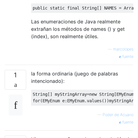
public
static
final
String
[]
 NAMES 
=
Array
Las enumeraciones de Java realmente
extrañan los métodos de names () y get
(index), son realmente útiles.
—
marcolopes
fuente
la forma ordinaria (juego de palabras
1
intencionado):
String
[]
 myStringArray
=
new
String
[
EMyEnum
.
for
(
EMyEnum
 e
:
EMyEnum
.
values
())
myStringArr
—
Poder de Acuario
fuente