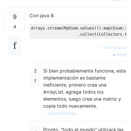
Con java 8:
9
Arrays
.
stream
(
MyEnum
.
values
()).
map
(
Enum
::
n
.
collect
(
Collectors
.
to
—
Yura Galavay
fuente
2
Si bien probablemente funciona, esta
implementación es bastante
ineficiente, primero crea una
ArrayList, agrega todos los
elementos, luego crea una matriz y
copia todo nuevamente.
—
Daniel Bimschas
Pronto, "todo el mundo" utilizará las