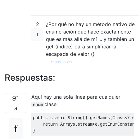
2
¿Por qué no hay un método nativo de
enumeración que hace exactamente
que es más allá de mí ... y también un
get (índice) para simplificar la
escapada de valor ()
—
marcolopes
Respuestas:
Aquí hay una sola línea para cualquier
91
clase:
enum
public
static
String
[]
 getNames
(
Class
<?
ex
return
Arrays
.
stream
(
e
.
getEnumConstant
}