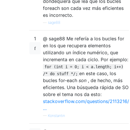
dondequiera que lea que los bucles
foreach son cada vez más eficientes
es incorrecto.
—
sage88
1
@ sage88 Me refería a los bucles for
en los que recupera elementos
utilizando un índice numérico, que
incrementa en cada ciclo. Por ejemplo:
for (int i = 0; i < a.length; i++)
en este caso, los
/* do stuff */;
bucles for-each
son
, de hecho, más
eficientes. Una búsqueda rápida de SO
sobre el tema nos da esto:
stackoverflow.com/questions/2113216/
…
—
Konstantin