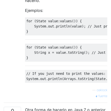
hacerlo.
Ejemplos:
for
(
State
 value
:
values
())
{
System
.
out
.
println
(
value
);
// Just pri
}
for
(
State
 value
:
values
())
{
String
 x 
=
 value
.
toString
();
// Just i
}
// If you just need to print the values:
System
.
out
.
println
(
Arrays
.
toString
(
State
.
v
—
ceklock
fuente
Otra forma de hacerlo en Java 7 o anterior
0