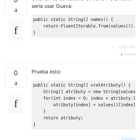
sería usar Guava:
public
static
String
[]
 names
()
{
return
FluentIterable
.
from
(
values
()).
t
}
—
Justin Lee
fuente
Prueba esto:
0
public
static
String
[]
 vratAtributy
()
{
String
[]
 atributy 
=
new
String
[
values
(
for
(
int
 index 
=
0
;
 index 
<
 atributy
.
le
        atributy
[
index
]
=
 values
()[
index
].
}
return
 atributy
;
}
—
Matiseli