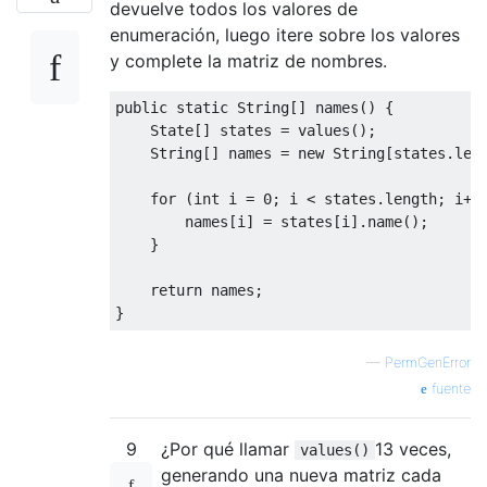
devuelve todos los valores de
enumeración, luego itere sobre los valores
y complete la matriz de nombres.
public
static
String
[]
 names
()
{
State
[]
 states 
=
 values
();
String
[]
 names 
=
new
String
[
states
.
len
for
(
int
 i 
=
0
;
 i 
<
 states
.
length
;
 i
++
        names
[
i
]
=
 states
[
i
].
name
();
}
return
 names
;
}
—
PermGenError
fuente
9
¿Por qué llamar
13 veces,
values()
generando una nueva matriz cada