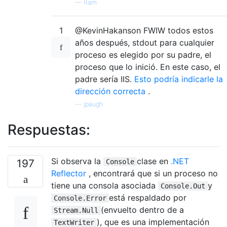
—
Ram
1
@KevinHakanson FWIW todos estos
años después, stdout para cualquier
proceso es elegido por su padre, el
proceso que lo inició. En este caso, el
padre sería IIS.
Esto podría indicarle la
dirección correcta
.
—
jpaugh
Respuestas:
Si observa la
clase en
.NET
197
Console
Reflector
, encontrará que si un proceso no
tiene una consola asociada
y
Console.Out
está respaldado por
Console.Error
(envuelto dentro de a
Stream.Null
), que es una implementación
TextWriter