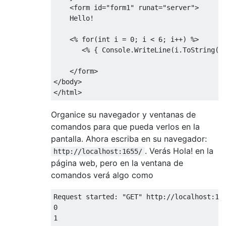
<form
id
=
"form1"
runat
=
"server"
>
    Hello!

<%
for
(
int
 i 
=
0
;
 i 
<
6
;
 i
++)
 %>

<%
{
Console
.
WriteLine
(
i
.
ToString
()
</form>
</body>
</html>
Organice su navegador y ventanas de
comandos para que pueda verlos en la
pantalla. Ahora escriba en su navegador:
. Verás Hola! en la
http://localhost:1655/
página web, pero en la ventana de
comandos verá algo como
Request
 started
:
"GET"
 http
:
//localhost:16
0
1