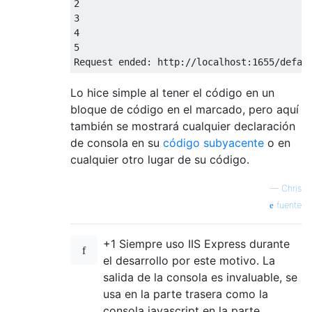
2
3
4
5
Request
 ended
:
 http
:
//localhost:1655/defau
Lo hice simple al tener el código en un
bloque de código en el marcado, pero aquí
también se mostrará cualquier declaración
de consola en su
código subyacente
o en
cualquier otro lugar de su código.
—
Chris
fuente
+1 Siempre uso IIS Express durante
el desarrollo por este motivo. La
salida de la consola es invaluable, se
usa en la parte trasera como la
consola javascript en la parte