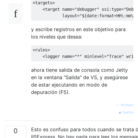
<targets>
<target
name
=
"debugger"
xsi:type
=
"Debu
layout
=
"${date:format=HH\:mm\:
y escribe registros en este objetivo para
los niveles que desea:
<rules>
<logger
name
=
"*"
minlevel
=
"Trace"
writ
ahora tiene salida de consola como Jetty
en la ventana "Salida" de VS, y asegúrese
de estar ejecutando en modo de
depuración (F5).
—
mickey
fuente
Esto es confuso para todos cuando se trata 
0
IISExpress. No hay nada para leer los mensaje