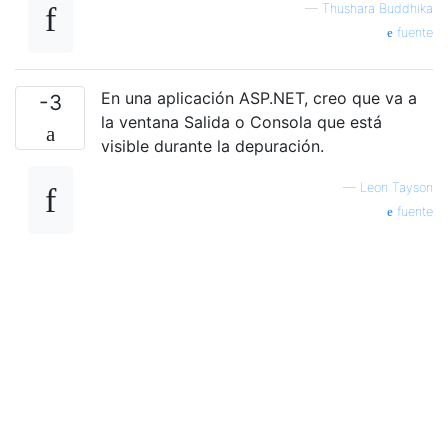
—
Thushara Buddhika
fuente
En una aplicación ASP.NET, creo que va a
-3
la ventana Salida o Consola que está
visible durante la depuración.
—
Leon Tayson
fuente