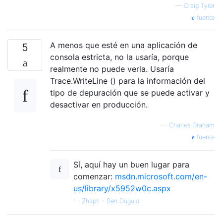
—
Craig Tyler
fuente
A menos que esté en una aplicación de
5
consola estricta, no la usaría, porque
realmente no puede verla. Usaría
Trace.WriteLine () para la información del
tipo de depuración que se puede activar y
desactivar en producción.
—
Charles Graham
fuente
Sí, aquí hay un buen lugar para
comenzar:
msdn.microsoft.com/en-
us/library/x5952w0c.aspx
—
Zhaph - Ben Duguid