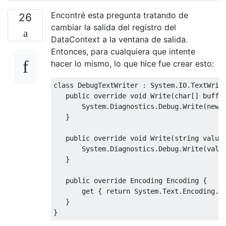
Encontré esta pregunta tratando de
26
cambiar la salida del registro del
DataContext a la ventana de salida.
Entonces, para cualquiera que intente
hacer lo mismo, lo que hice fue crear esto:
class
DebugTextWriter
:
System
.
IO
.
TextWrit
public
override
void
Write
(
char
[]
 buffe
System
.
Diagnostics
.
Debug
.
Write
(
new
}
public
override
void
Write
(
string
value
System
.
Diagnostics
.
Debug
.
Write
(
valu
}
public
override
Encoding
Encoding
{
get
{
return
System
.
Text
.
Encoding
.
D
}
}