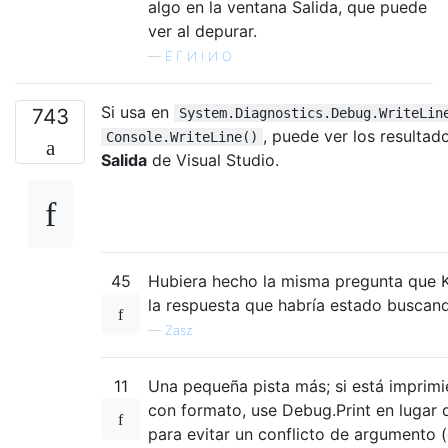
algo en la ventana Salida, que puede
ver al depurar.
—
Ε Г И І И О
Si usa en
743
System.Diagnostics.Debug.WriteLin
, puede ver los resultad
Console.WriteLine()
Salida
de Visual Studio.
45
Hubiera hecho la misma pregunta que K
la respuesta que habría estado buscan
—
Zasz
11
Una pequeña pista más; si está imprim
con formato, use Debug.Print en lugar 
para evitar un conflicto de argumento 