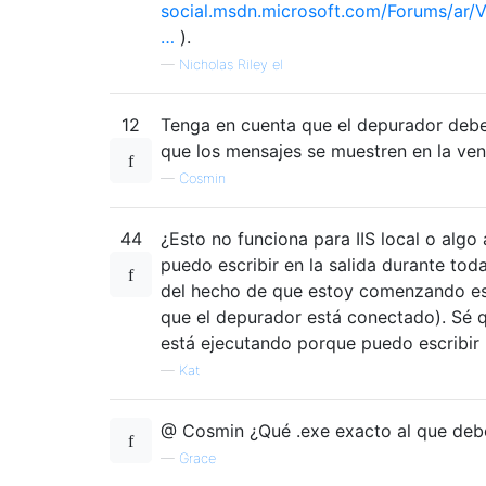
social.msdn.microsoft.com/Forums/ar/V
…
).
—
Nicholas Riley el
12
Tenga en cuenta que el depurador debe
que los mensajes se muestren en la ven
—
Cosmin
44
¿Esto no funciona para IIS local o algo
puedo escribir en la salida durante toda
del hecho de que estoy comenzando es
que el depurador está conectado). Sé 
está ejecutando porque puedo escribir 
—
Kat
@ Cosmin ¿Qué .exe exacto al que deb
—
Grace