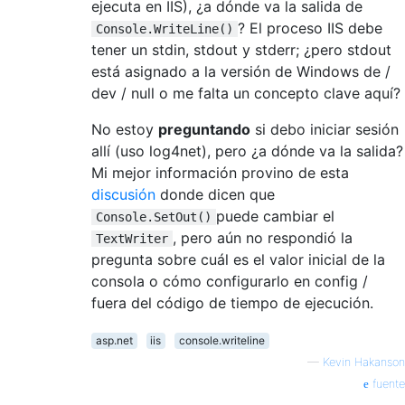
ejecuta en IIS), ¿a dónde va la salida de
? El proceso IIS debe
Console.WriteLine()
tener un stdin, stdout y stderr; ¿pero stdout
está asignado a la versión de Windows de /
dev / null o me falta un concepto clave aquí?
No estoy
preguntando
si debo iniciar sesión
allí (uso log4net), pero ¿a dónde va la salida?
Mi mejor información provino de esta
discusión
donde dicen que
puede cambiar el
Console.SetOut()
, pero aún no respondió la
TextWriter
pregunta sobre cuál es el valor inicial de la
consola o cómo configurarlo en config /
fuera del código de tiempo de ejecución.
asp.net
iis
console.writeline
—
Kevin Hakanson
fuente