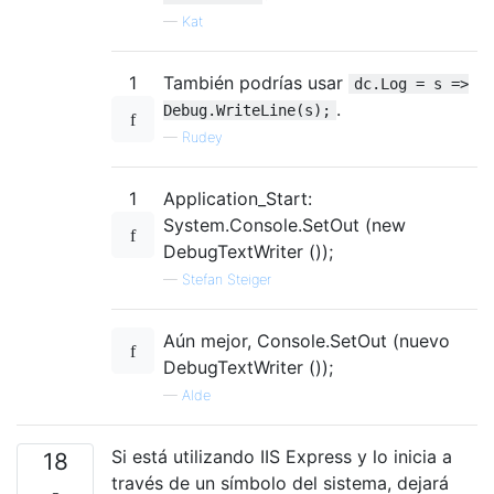
—
Kat
1
También podrías usar
dc.Log = s =>
.
Debug.WriteLine(s);
—
Rudey
1
Application_Start:
System.Console.SetOut (new
DebugTextWriter ());
—
Stefan Steiger
Aún mejor, Console.SetOut (nuevo
DebugTextWriter ());
—
Alde
Si está utilizando IIS Express y lo inicia a
18
través de un símbolo del sistema, dejará