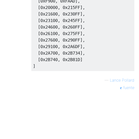
  [0xF900, 0xFAAD],

  [0x20000, 0x215FF],

  [0x21600, 0x230FF],

  [0x23100, 0x245FF],

  [0x24600, 0x260FF],

  [0x26100, 0x275FF],

  [0x27600, 0x290FF],

  [0x29100, 0x2A6DF],

  [0x2A700, 0x2B734],

  [0x2B740, 0x2B81D]

—
Lance Pollard
fuente