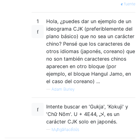
fuente
1
Hola, ¿puedes dar un ejemplo de un
ideograma CJK (preferiblemente del
plano básico) que no sea un carácter
chino? Pensé que los caracteres de
otros idiomas (japonés, coreano) que
no son también caracteres chinos
aparecen en otro bloque (por
ejemplo, el bloque Hangul Jamo, en
el caso del coreano) ...
—
Adam Burley
Intente buscar en 'Gukja', 'Kokuji' y
'Chữ Nôm'. U + 4E44, 乄, es un
carácter CJK solo en japonés.
—
Ṃųỻịgǻňạcểơửṩ