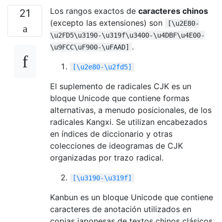
Los rangos exactos de
caracteres chinos
21
(excepto las extensiones) son
[\u2E80-
\u2FD5\u3190-\u319f\u3400-\u4DBF\u4E00-
.
\u9FCC\uF900-\uFAAD]
[\u2e80-\u2fd5]
El suplemento de radicales CJK es un
bloque Unicode que contiene formas
alternativas, a menudo posicionales, de los
radicales Kangxi. Se utilizan encabezados
en índices de diccionario y otras
colecciones de ideogramas de CJK
organizadas por trazo radical.
[\u3190-\u319f]
Kanbun es un bloque Unicode que contiene
caracteres de anotación utilizados en
copias japonesas de textos chinos clásicos