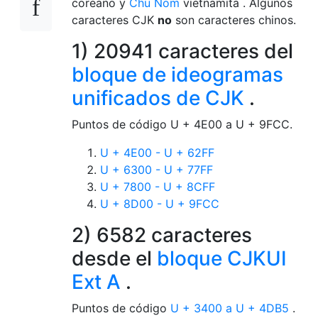
coreano y
Chu Nom
vietnamita . Algunos
caracteres CJK
no
son caracteres chinos.
1) 20941 caracteres del
bloque de ideogramas
unificados de CJK
.
Puntos de código U + 4E00 a U + 9FCC.
U + 4E00 - U + 62FF
U + 6300 - U + 77FF
U + 7800 - U + 8CFF
U + 8D00 - U + 9FCC
2) 6582 caracteres
desde el
bloque CJKUI
Ext A
.
Puntos de código
U + 3400 a U + 4DB5
.