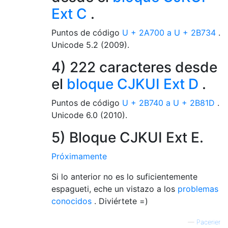
Ext C
.
Puntos de código
U + 2A700 a U + 2B734
.
Unicode 5.2 (2009).
4) 222 caracteres desde
el
bloque CJKUI Ext D
.
Puntos de código
U + 2B740 a U + 2B81D
.
Unicode 6.0 (2010).
5) Bloque CJKUI Ext E.
Próximamente
Si lo anterior no es lo suficientemente
espagueti, eche un vistazo a los
problemas
conocidos
. Diviértete =)
—
Pacerier