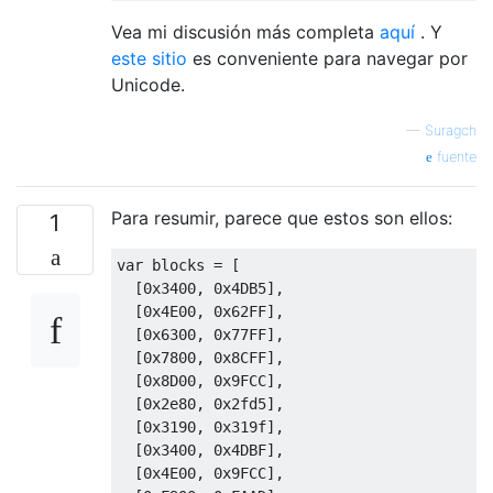
Vea mi discusión más completa
aquí
. Y
este sitio
es conveniente para navegar por
Unicode.
—
Suragch
fuente
Para resumir, parece que estos son ellos:
1
var blocks = [

  [0x3400, 0x4DB5],

  [0x4E00, 0x62FF],

  [0x6300, 0x77FF],

  [0x7800, 0x8CFF],

  [0x8D00, 0x9FCC],

  [0x2e80, 0x2fd5],

  [0x3190, 0x319f],

  [0x3400, 0x4DBF],

  [0x4E00, 0x9FCC],
