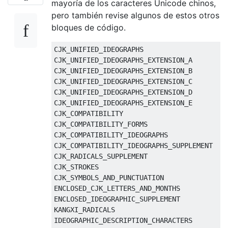
mayoría de los caracteres Unicode chinos,
pero también revise algunos de estos otros
bloques de código.
CJK_UNIFIED_IDEOGRAPHS

CJK_UNIFIED_IDEOGRAPHS_EXTENSION_A

CJK_UNIFIED_IDEOGRAPHS_EXTENSION_B

CJK_UNIFIED_IDEOGRAPHS_EXTENSION_C

CJK_UNIFIED_IDEOGRAPHS_EXTENSION_D

CJK_UNIFIED_IDEOGRAPHS_EXTENSION_E

CJK_COMPATIBILITY

CJK_COMPATIBILITY_FORMS

CJK_COMPATIBILITY_IDEOGRAPHS

CJK_COMPATIBILITY_IDEOGRAPHS_SUPPLEMENT

CJK_RADICALS_SUPPLEMENT

CJK_STROKES

CJK_SYMBOLS_AND_PUNCTUATION

ENCLOSED_CJK_LETTERS_AND_MONTHS

ENCLOSED_IDEOGRAPHIC_SUPPLEMENT

KANGXI_RADICALS
