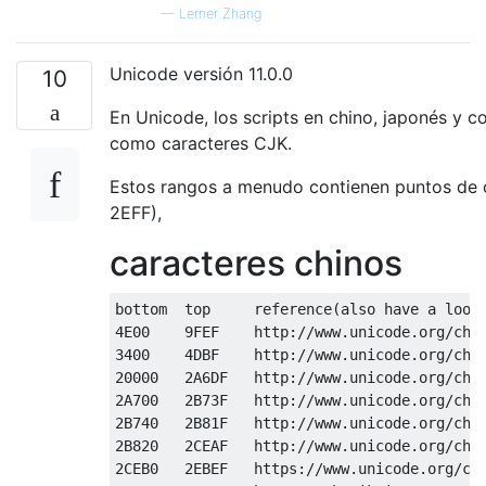
—
Lerner Zhang
Unicode versión 11.0.0
10
En Unicode, los scripts en chino, japonés y
como caracteres CJK.
Estos rangos a menudo contienen puntos de
2EFF),
caracteres chinos
bottom  top     reference(also have a look 
4E00    9FEF    http://www.unicode.org/char
3400    4DBF    http://www.unicode.org/char
20000   2A6DF   http://www.unicode.org/char
2A700   2B73F   http://www.unicode.org/char
2B740   2B81F   http://www.unicode.org/char
2B820   2CEAF   http://www.unicode.org/char
2CEB0   2EBEF   https://www.unicode.org/cha