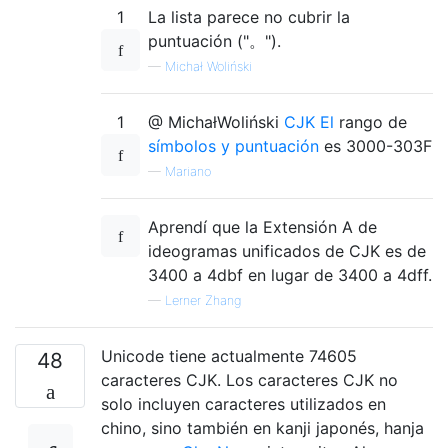
1
La lista parece no cubrir la
puntuación ("。").
—
Michał Woliński
1
@ MichałWoliński
CJK El
rango de
símbolos y puntuación
es 3000-303F
—
Mariano
Aprendí que la Extensión A de
ideogramas unificados de CJK es de
3400 a 4dbf en lugar de 3400 a 4dff.
—
Lerner Zhang
Unicode tiene actualmente 74605
48
caracteres CJK. Los caracteres CJK no
solo incluyen caracteres utilizados en
chino, sino también en kanji japonés, hanja