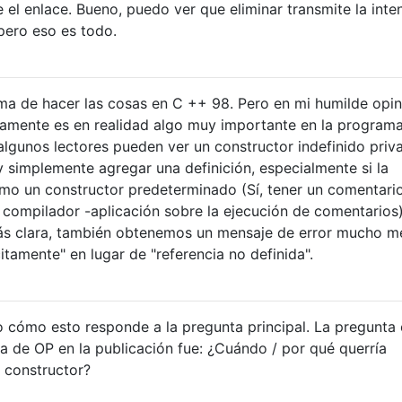
e el enlace. Bueno, puedo ver que eliminar transmite la inte
pero eso es todo.
rma de hacer las cosas en C ++ 98. Pero en mi humilde opin
laramente es en realidad algo muy importante en la program
 algunos lectores pueden ver un constructor indefinido priv
y simplemente agregar una definición, especialmente si la
 como un constructor predeterminado (Sí, tener un comentari
 compilador -aplicación sobre la ejecución de comentarios)
más clara, también obtenemos un mensaje de error mucho m
itamente" en lugar de "referencia no definida".
 cómo esto responde a la pregunta principal. La pregunta 
ta de OP en la publicación fue: ¿Cuándo / por qué querría
i constructor?