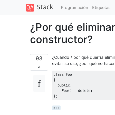
Programación
Etiquetas
¿Por qué eliminar
constructor?
¿Cuándo / por qué querría elimi
93
evitar su uso, ¿por qué no hace
class
Foo
{
public
:
Foo
()
=
delete
;
};
c++