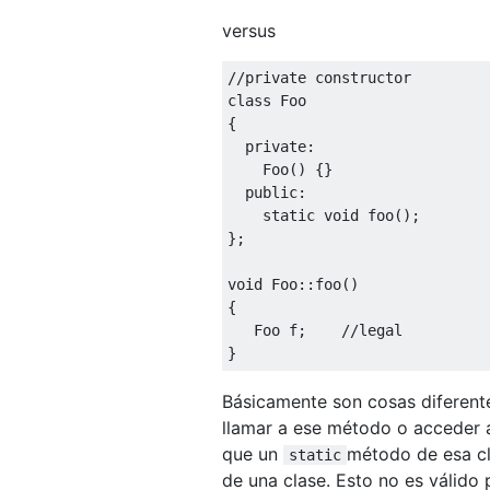
versus
//private constructor
class
Foo
{
private
:
Foo
()
{}
public
:
static
void
 foo
();
};
void
Foo
::
foo
()
{
Foo
 f
;
//legal
}
Básicamente son cosas diferent
llamar a ese método o acceder a
que un
método de esa cl
static
de una clase. Esto no es válido 