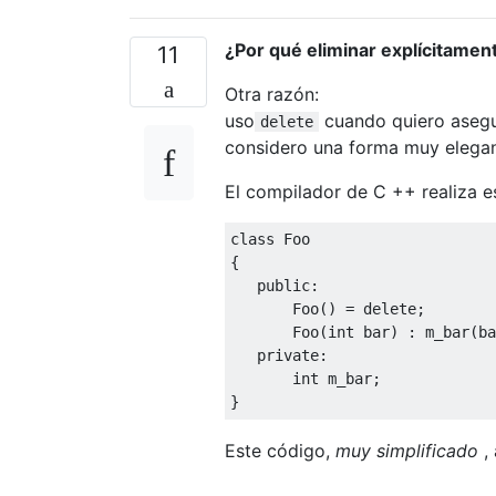
¿Por qué eliminar explícitamen
11
Otra razón:
uso
cuando quiero asegur
delete
considero una forma muy elegant
El compilador de C ++ realiza 
class
Foo
{
public
:
Foo
()
=
delete
;
Foo
(
int
 bar
)
:
 m_bar
(
ba
private
:
int
 m_bar
;
}
Este código,
muy simplificado
, 