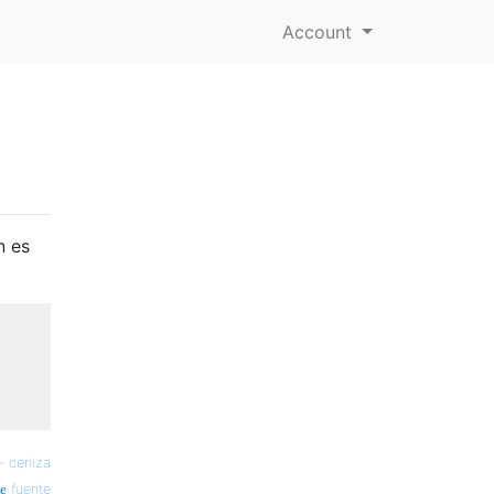
Account
n es
—
ceniza
fuente