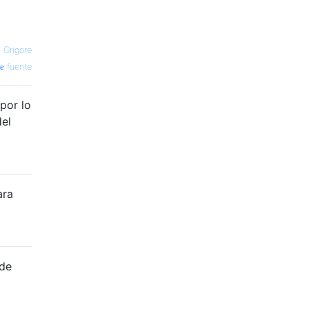
 Grigore
fuente
 por lo
del
ara
 de