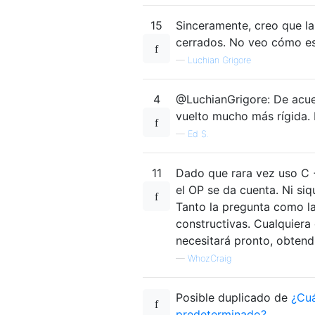
15
Sinceramente, creo que l
cerrados. No veo cómo es
—
Luchian Grigore
4
@LuchianGrigore: De acue
vuelto mucho más rígida. 
—
Ed S.
11
Dado que rara vez uso C 
el OP se da cuenta. Ni si
Tanto la pregunta como la
constructivas. Cualquiera
necesitará pronto, obten
—
WhozCraig
Posible duplicado de
¿Cuá
predeterminado?