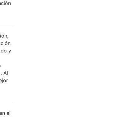
nción
ión,
ación
ado y
o
. Al
ejor
en el