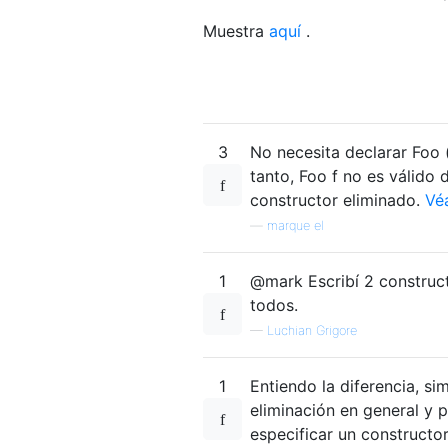
Muestra
aquí
.
3
No necesita declarar Foo (
tanto, Foo f no es válido
constructor eliminado.
Vé
—
marque el
1
@mark Escribí 2 construct
todos.
—
Luchian Grigore
1
Entiendo la diferencia, s
eliminación en general y 
especificar un constructo