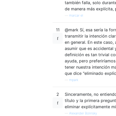
también falla, solo durant
de manera más explícita, 
—
marcar el
11
@mark Sí, esa sería la fo
transmitir la intención c
en general. En este caso,
asumir que es accidental 
definición es tan trivial
ayuda, pero preferiríamos
tener nuestra intención 
que dice "eliminado explíc
—
mpark
2
Sinceramente, no entiendo
título y la primera pregun
eliminar explícitamente m
—
Alexander Bolinsky