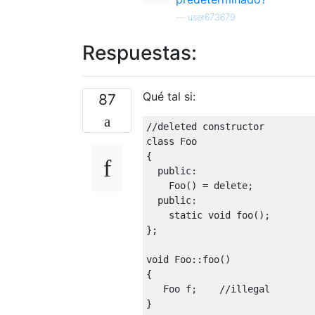
—
user673679
Respuestas:
Qué tal si:
87
//deleted constructor
class
Foo
{
public
:
Foo
()
=
delete
;
public
:
static
void
 foo
();
};
void
Foo
::
foo
()
{
Foo
 f
;
//illegal
}