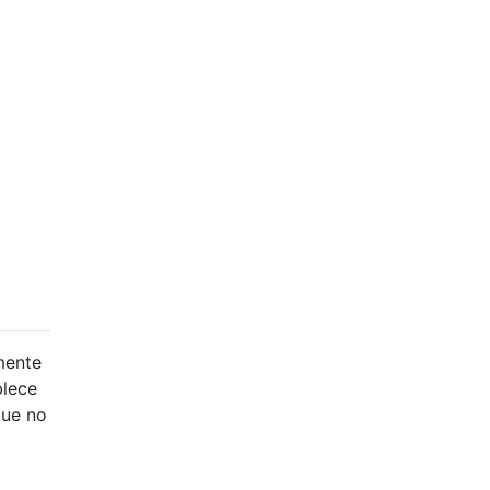
lmente
blece
que no