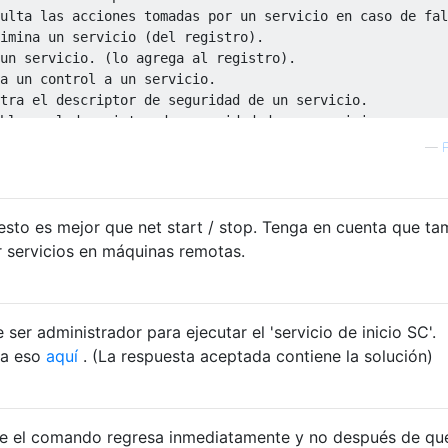
ulta las acciones tomadas por un servicio en caso de fal
imina un servicio (del registro).

un servicio. (lo agrega al registro).

a un control a un servicio.

tra el descriptor de seguridad de un servicio.

blece el descriptor de seguridad de un servicio.

e el DisplayName para un servicio.

—
F
ene ServiceKeyName para un servicio.

era las dependencias de servicio.

sto es mejor que net start / stop. Tenga en cuenta que ta
no requieren un nombre de servicio:

<opción>

 servicios en máquinas remotas.
| bad) Indica si el último arranque debería

rse como la última configuración de arranque válida cono
Bloquea la base de datos del servicio

ser administrador para ejecutar el 'servicio de inicio SC'.
ulta el LockStatus para la base de datos SCManager

ra eso
aquí
. (La respuesta aceptada contiene la solución)
e el comando regresa inmediatamente y no después de qu