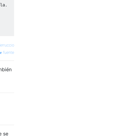
la.

erruccio
fuente
mbién
cida

e se