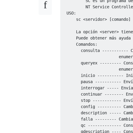
          SC es un programa de
          NT Service Controlle
  USO:

      sc <servidor> [comando] 
      La opción <server> tiene
      Puede obtener más ayuda 
      Comandos:

        consulta ----------- C
                        enumer
        queryex --------- Cons
                        enumer
        inicio ----------- Ini
        pausa ----------- Enví
        interrogar ----- Envía
        continuar -------- Env
        stop ------------ Enví
        config ---------- Camb
        description ----- Camb
        falla --------- Cambia
        qc -------------- Cons
        qdescription ---- Cons