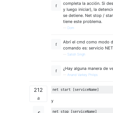
completa la acción. Si des
y luego iniciar), la detenc
se detiene. Net stop / st
tiene este problema.
—
Dom
Abrí el cmd como modo de 
comando es: servicio NE
—
Satish Singh
¿Hay alguna manera de ver
—
Anand Varkey Philips
212
y