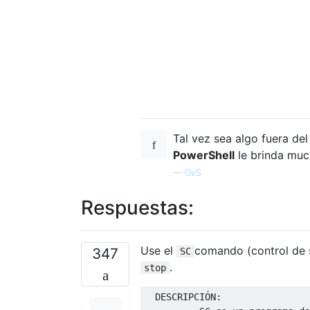
Tal vez sea algo fuera del
PowerShell
le brinda muc
—
GvS
Respuestas:
Use el
comando (control de 
347
SC
.
stop
  DESCRIPCIÓN:
