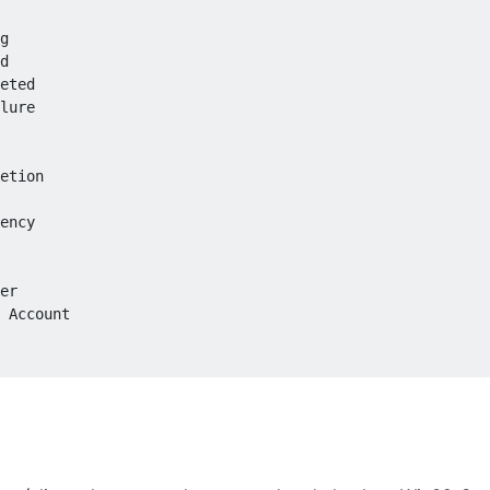
g

d

eted

lure

etion

ency

er 

 Account
