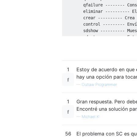
        qfailure -------- Cons
        eliminar ---------- El
        crear ---------- Crea 
        control --------- Enví
        sdshow ---------- Mues
        sdset ----------- Esta
        GetDisplayName: obtien
        GetKeyName ------ Obti
        EnumDepend ------ Enum
1
Estoy de acuerdo en que e
      Los siguientes comandos 
      sc <servidor> <comando> 
hay una opción para tocar
        boot ------------ (ok 
—
Outlaw Programmer
                        guarda
        Bloquear ------------ 
1
Gran respuesta. Pero debe 
        QueryLock ------- Cons
  EJEMPLO:

Encontré una solución pa
—
Michael K.
56
El problema con SC es qu