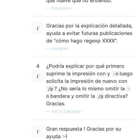
que nueve que no entiendo.
—
Noumenon
Gracias por la explicación detallada,
ayuda a evitar futuras publicaciones
de "cómo hago regexp XXXX".
—
studgeek
4
¿Podría explicar por qué primero
suprime la impresión con y
luego
-n
solicita la impresión de nuevo con
? ¿No sería lo mismo omitir la
/p
-
bandera y omitir la
directiva?
n
/p
Gracias.
—
Victor Zamanian
Gran respuesta ! Gracias por su
ayuda :-)