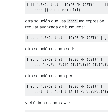
$ 
[[
"US/Central - 10:26 PM (CST)"
=~
-[[:
    echo $
{
BASH_REMATCH
[
1
]}
otra solución que usa
una expresión
grep
regular avanzada de búsqueda:
$ echo 
"US/Central - 10:26 PM (CST)"
|
 gre
otra solución usando sed:
$ echo 
"US/Central - 10:26 PM (CST)"
|
    sed 
's/.*\- *\([0-9]\{2\}:[0-9]\{2\}\)
otra solución usando perl:
$ echo 
"US/Central - 10:26 PM (CST)"
|
    perl 
-
lne 
'print $& if /\-\s+\K\d{2}:\
y el último usando awk: