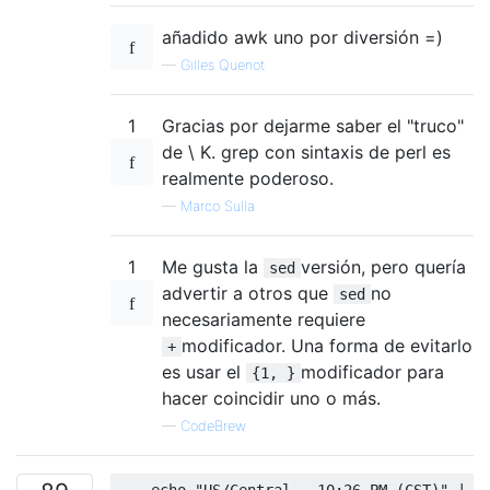
añadido awk uno por diversión =)
—
Gilles Quenot
1
Gracias por dejarme saber el "truco"
de \ K. grep con sintaxis de perl es
realmente poderoso.
—
Marco Sulla
1
Me gusta la
versión, pero quería
sed
advertir a otros que
no
sed
necesariamente requiere
modificador. Una forma de evitarlo
+
es usar el
modificador para
{1, }
hacer coincidir uno o más.
—
CodeBrew
    echo 
"US/Central - 10:26 PM (CST)"
|
 s