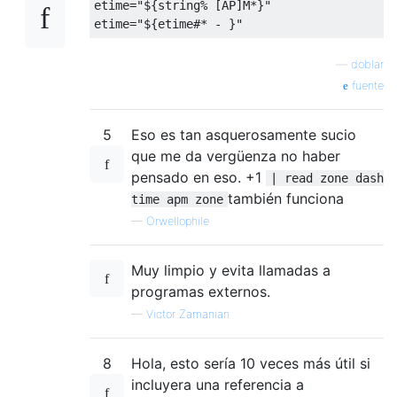
etime
=
"${string% [AP]M*}"
etime
=
"${etime#* - }"
—
doblar
fuente
5
Eso es tan asquerosamente sucio
que me da vergüenza no haber
pensado en eso. +1
| read zone dash
también funciona
time apm zone
—
Orwellophile
Muy limpio y evita llamadas a
programas externos.
—
Victor Zamanian
8
Hola, esto sería 10 veces más útil si
incluyera una referencia a