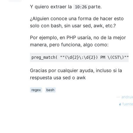
Y quiero extraer la
parte.
10:26
¿Alguien conoce una forma de hacer esto
solo con bash, sin usar sed, awk, etc.?
Por ejemplo, en PHP usaría, no de la mejor
manera, pero funciona, algo como:
preg_match
(
""
(
\d
{
2
}
\:\d
{
2
})
 PM \(CST\)
""
,
Gracias por cualquier ayuda, incluso si la
respuesta usa sed o awk
regex
bash
—
andrux
fuente