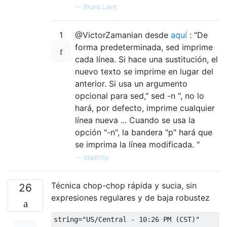
—
Bruno Lavit
1
@VictorZamanian desde
aquí
: "De
forma predeterminada, sed imprime
cada línea. Si hace una sustitución, el
nuevo texto se imprime en lugar del
anterior. Si usa un argumento
opcional para sed," sed -n ", no lo
hará, por defecto, imprime cualquier
línea nueva ... Cuando se usa la
opción "-n", la bandera "p" hará que
se imprima la línea modificada. "
—
tdashroy
Técnica chop-chop rápida y sucia, sin
26
expresiones regulares y de baja robustez
string
=
"US/Central - 10:26 PM (CST)"