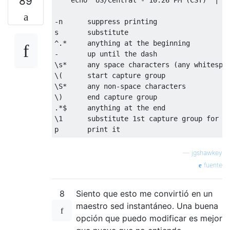
89
-
n      suppress printing

^.*
-
       up 
until
 the dash

\s
*
     any space characters 
(
any whitespa
\(      start capture group

\S
*
     any non
-
space characters

.*
$     anything at the end

\1      substitute 
1st
 capture group 
for
 e
p       print it
—
jgshawkey
fuente
8
Siento que esto me convirtió en un
maestro sed instantáneo. Una buena
opción que puedo modificar es mejor