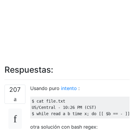
Respuestas:
Usando puro
intento
:
207
$ cat file
.
txt

US
/
Central
-
10
:
26
 PM 
(
CST
)
$ 
while
 read a b time x
;
do
[[
 $b 
==
-
]]
otra solución con bash regex: