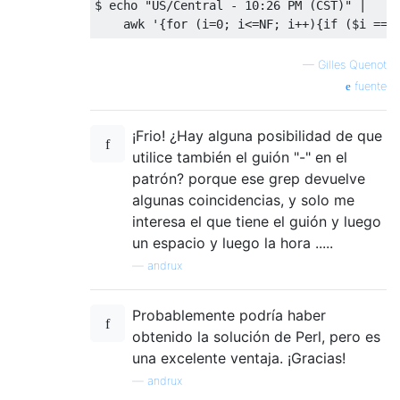
$ echo 
"US/Central - 10:26 PM (CST)"
|
    awk 
'{for (i=0; i<=NF; i++){if ($i == 
—
Gilles Quenot
fuente
¡Frio! ¿Hay alguna posibilidad de que
utilice también el guión "-" en el
patrón? porque ese grep devuelve
algunas coincidencias, y solo me
interesa el que tiene el guión y luego
un espacio y luego la hora .....
—
andrux
Probablemente podría haber
obtenido la solución de Perl, pero es
una excelente ventaja. ¡Gracias!
—
andrux