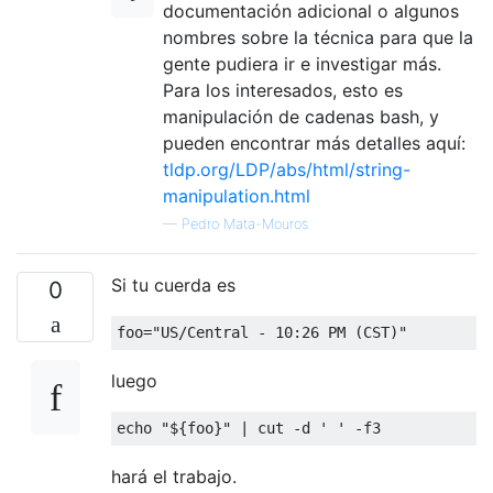
documentación adicional o algunos
nombres sobre la técnica para que la
gente pudiera ir e investigar más.
Para los interesados, esto es
manipulación de cadenas bash, y
pueden encontrar más detalles aquí:
tldp.org/LDP/abs/html/string-
manipulation.html
—
Pedro Mata-Mouros
Si tu cuerda es
0
foo
=
"US/Central - 10:26 PM (CST)"
luego
echo 
"${foo}"
|
 cut 
-
d 
' '
-
f3
hará el trabajo.