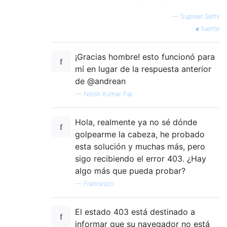
    payload 
=
 soup
.
find
(
'div'
,
{
'id'
:
'csv
    csv 
=
DictReader
(
StringIO
(
payload
))
—
Supreet Sethi
for
 row 
in
 csv
:
fuente
print
({
k
:
v
.
strip
()
for
 k
,
 v 
in
 row
¡Gracias hombre! esto funcionó para
if
 __name__ 
==
'__main__'
:
mí en lugar de la respuesta anterior
     getquote
(
SECURITY_NAME
,
 START_DATE
,
 E
de @andrean
—
Nitish Kumar Pal
Hola, realmente ya no sé dónde
golpearme la cabeza, he probado
esta solución y muchas más, pero
sigo recibiendo el error 403. ¿Hay
algo más que pueda probar?
—
Francesco
El estado 403 está destinado a
informar que su navegador no está