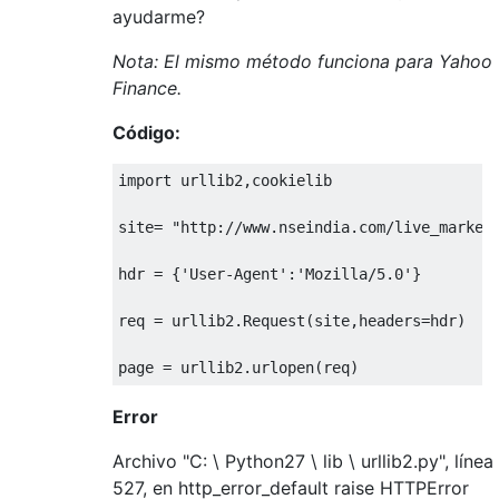
ayudarme?
Nota: El mismo método funciona para Yahoo
Finance.
Código:
import
 urllib2
,
cookielib
site
=
"http://www.nseindia.com/live_market
hdr 
=
{
'User-Agent'
:
'Mozilla/5.0'
}
req 
=
 urllib2
.
Request
(
site
,
headers
=
hdr
)
page 
=
 urllib2
.
urlopen
(
req
)
Error
Archivo "C: \ Python27 \ lib \ urllib2.py", línea
527, en http_error_default raise HTTPError