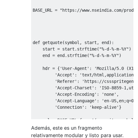
BASE_URL 
=
"https://www.nseindia.com/produ
def
 getquote
(
symbol
,
 start
,
 end
):
    start 
=
 start
.
strftime
(
"%-d-%-m-%Y"
)
    end 
=
 end
.
strftime
(
"%-d-%-m-%Y"
)
    hdr 
=
{
'User-Agent'
:
'Mozilla/5.0 (X11
'Accept'
:
'text/html,application/
'Referer'
:
'https://cssspritegene
'Accept-Charset'
:
'ISO-8859-1,utf
'Accept-Encoding'
:
'none'
,
'Accept-Language'
:
'en-US,en;q=0.
'Connection'
:
'keep-alive'
}
    url 
=
 BASE_URL
.
format
(
security
=
symbol
,
    d 
=
 get
(
url
,
 headers
=
hdr
)
Además, este es un fragmento
    soup 
=
Soup
(
d
.
content
,
'html.parser'
)
relativamente modular y listo para usar.