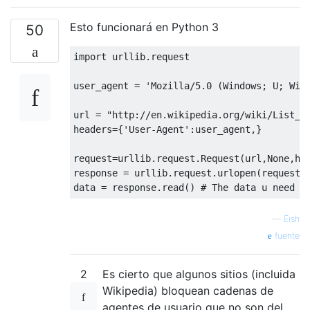
Esto funcionará en Python 3
50
import
 urllib
.
request
user_agent 
=
'Mozilla/5.0 (Windows; U; Win
url 
=
"http://en.wikipedia.org/wiki/List_o
headers
={
'User-Agent'
:
user_agent
,}
request
=
urllib
.
request
.
Request
(
url
,
None
,
he
response 
=
 urllib
.
request
.
urlopen
(
request
)
data 
=
 response
.
read
()
# The data u need
—
Eish
fuente
2
Es cierto que algunos sitios (incluida
Wikipedia) bloquean cadenas de
agentes de usuario que no son del