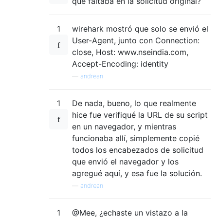
que faltaba en la solicitud original?
1
wirehark mostró que solo se envió el
User-Agent, junto con Connection:
close, Host: www.nseindia.com,
Accept-Encoding: identity
—
andrean
1
De nada, bueno, lo que realmente
hice fue verifiqué la URL de su script
en un navegador, y mientras
funcionaba allí, simplemente copié
todos los encabezados de solicitud
que envió el navegador y los
agregué aquí, y esa fue la solución.
—
andrean
1
@Mee, ¿echaste un vistazo a la