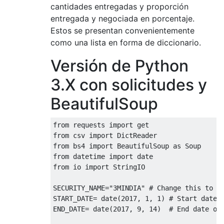
cantidades entregadas y proporción
entregada y negociada en porcentaje.
Estos se presentan convenientemente
como una lista en forma de diccionario.
Versión de Python
3.X con solicitudes y
BeautifulSoup
from
 requests 
import
 get
from
 csv 
import
DictReader
from
 bs4 
import
BeautifulSoup
as
Soup
from
 datetime 
import
 date
from
 io 
import
StringIO
SECURITY_NAME
=
"3MINDIA"
# Change this to g
START_DATE
=
 date
(
2017
,
1
,
1
)
# Start date 
END_DATE
=
 date
(
2017
,
9
,
14
)
# End date of