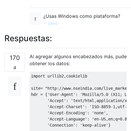
¿Usas Windows como plataforma?
—
Denis
Respuestas:
Al agregar algunos encabezados más, pude
170
obtener los datos:
import
 urllib2
,
cookielib
site
=
"http://www.nseindia.com/live_market
hdr 
=
{
'User-Agent'
:
'Mozilla/5.0 (X11; Li
'Accept'
:
'text/html,application/xh
'Accept-Charset'
:
'ISO-8859-1,utf-8
'Accept-Encoding'
:
'none'
,
'Accept-Language'
:
'en-US,en;q=0.8'
'Connection'
:
'keep-alive'
}