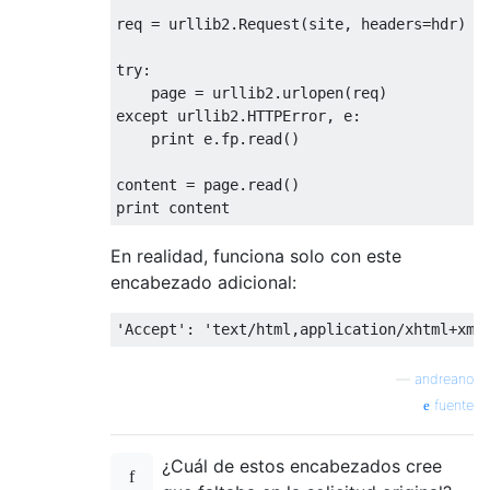
req 
=
 urllib2
.
Request
(
site
,
 headers
=
hdr
)
try
:
    page 
=
 urllib2
.
urlopen
(
req
)
except
 urllib2
.
HTTPError
,
 e
:
print
 e
.
fp
.
read
()
content 
=
 page
.
read
()
print
 content
En realidad, funciona solo con este
encabezado adicional:
'Accept'
:
'text/html,application/xhtml+xml
—
andreano
fuente
¿Cuál de estos encabezados cree