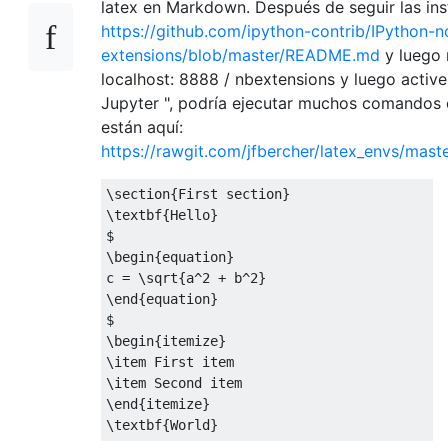
latex en Markdown. Después de seguir las ins
https://github.com/ipython-contrib/IPython-
extensions/blob/master/README.md
y luego 
localhost: 8888 / nbextensions y luego activ
Jupyter ", podría ejecutar muchos comandos 
están aquí:
https://rawgit.com/jfbercher/latex_envs/mast
\section
{
First section
}
\textbf
{
Hello
}
$
\begin
{
equation
}
c 
=
\sqrt
{
a^2 + b^2
}
\end
{
equation
}
$
\begin
{
itemize
}
\item
\item
\end
{
itemize
}
\textbf
{
World
}