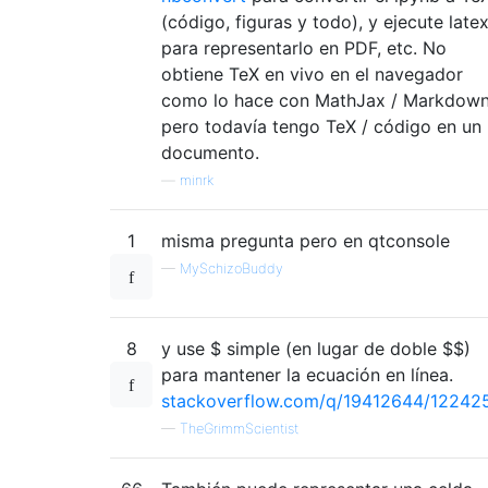
(código, figuras y todo), y ejecute late
para representarlo en PDF, etc. No
obtiene TeX en vivo en el navegador
como lo hace con MathJax / Markdown
pero todavía tengo TeX / código en un
documento.
—
minrk
1
misma pregunta pero en qtconsole
—
MySchizoBuddy
8
y use $ simple (en lugar de doble $$)
para mantener la ecuación en línea.
stackoverflow.com/q/19412644/12242
—
TheGrimmScientist