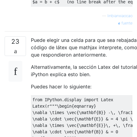
$
a 
=
 b + c
$
(
no line break after the equ
—
linbianxiaocao
fuente
Puede elegir una celda para que sea rebajada,
23
código de látex que mathjax interprete, como
que respondieron anteriormente.
Alternativamente, la sección Latex del tutoria
iPython explica esto bien.
Puedes hacer lo siguiente:
from IPython.display import Latex

Latex
(
r"""
\begin
{
eqnarray
}
\nabla
\times
\vec
{
\mathbf
{
B
}}
 -
\,
\frac
1c
\nabla
\cdot
\vec
{
\mathbf
{
E
}}
&
=
 4 
\pi
\r
\nabla
\times
\vec
{
\mathbf
{
E
}}
\,
 +
\,
\frac
\nabla
\cdot
\vec
{
\mathbf
{
B
}}
&
=