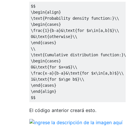
$$
\begin
{
align
}
\text
{
Probability density function:
}
\\
\begin
{
cases
}
\frac
{
1
}{
b-a
}
&
\text
{
for 
$
x
\in
[
a,b
]
$
}
\\
0
&
\text
{
otherwise
}
\\
\end
{
cases
}
\\
\text
{
Cumulative distribution function:
}
\\
\begin
{
cases
}
0
&
\text
{
for 
$
x<a
$
}
\\
\frac
{
x-a
}{
b-a
}
&
\text
{
for 
$
x
\in
[
a,b
)
$
}
\\
1
&
\text
{
for 
$
x
\ge
 b
$
}
\\
\end
{
cases
}
\end
{
align
}
$$
El código anterior creará esto.