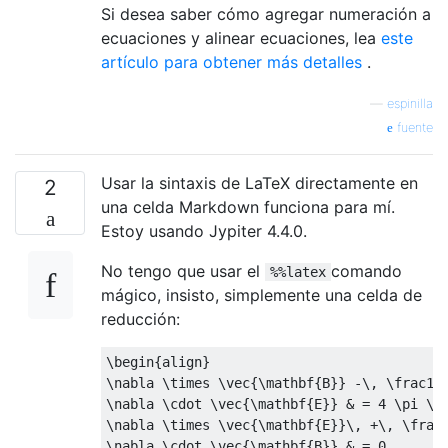
Si desea saber cómo agregar numeración a
ecuaciones y alinear ecuaciones, lea
este
artículo para obtener más detalles
.
—
espinilla
fuente
Usar la sintaxis de LaTeX directamente en
2
una celda Markdown funciona para mí.
Estoy usando Jypiter 4.4.0.
No tengo que usar el
comando
%%latex
mágico, insisto, simplemente una celda de
reducción:
\begin
{
align
}
\nabla
\times
\vec
{
\mathbf
{
B
}}
 -
\,
\frac
1c
\nabla
\cdot
\vec
{
\mathbf
{
E
}}
&
=
 4 
\pi
\r
\nabla
\times
\vec
{
\mathbf
{
E
}}
\,
 +
\,
\frac
\nabla
\cdot
\vec
{
\mathbf
{
B
}}
&
=