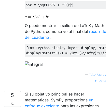
$$
c 
=
\sqrt
{
a^2 + b^2
}
$$
O puede mostrar la salida de LaTeX / Math
de Python, como se ve al final del
recorrido
del cuaderno
:
from IPython.display import display, Math, 
display
(
Math
(
r'F
(
k
)
=
\int
_
{
-
\infty
}
^
{
\inf
—
Toke Faurby
fuente
Si su objetivo principal es hacer
5
matemáticas, SymPy proporciona
un
enfoque excelente
para las expresiones