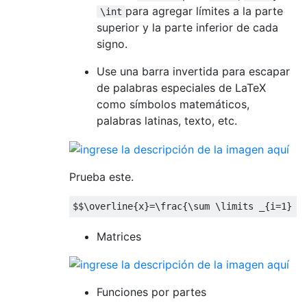
para agregar límites a la parte
\int
superior y la parte inferior de cada
signo.
Use una barra invertida para escapar
de palabras especiales de LaTeX
como símbolos matemáticos,
palabras latinas, texto, etc.
Prueba este.
$$
\overline
{
x
}=
\frac
{
\sum
\limits
 _
{
i
=
1
}
 ^
Matrices
Funciones por partes