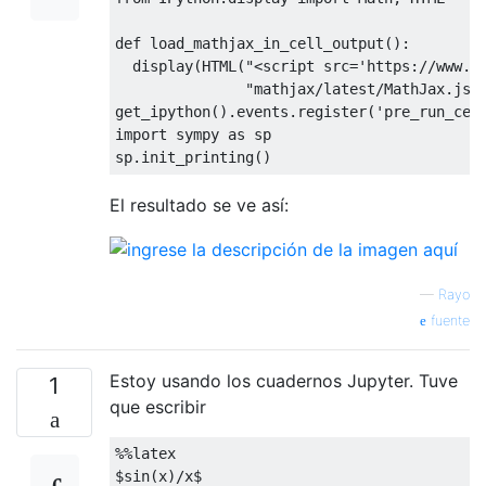
def load_mathjax_in_cell_output
()
:

  display
(
HTML
(
"<script src
=
'https://www.gs
               "mathjax/latest/MathJax.js?
get_ipython
()
.events.register
(
'pre_run_cel
import sympy as sp

sp.init_printing
()
El resultado se ve así:
—
Rayo
fuente
Estoy usando los cuadernos Jupyter. Tuve
1
que escribir
%%latex
$
sin
(
x
)
/x
$