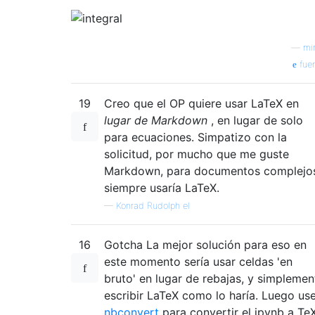
—
mi
fue
19
Creo que el OP quiere usar LaTeX en
lugar de Markdown
, en lugar de solo
para ecuaciones. Simpatizo con la
solicitud, por mucho que me guste
Markdown, para documentos complejo
siempre usaría LaTeX.
—
Konrad Rudolph el
16
Gotcha La mejor solución para eso en
este momento sería usar celdas 'en
bruto' en lugar de rebajas, y simplemen
escribir LaTeX como lo haría. Luego us
nbconvert
para convertir el ipynb a Te