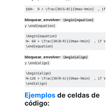
$$
H←  ​​​​​0 ​+​ 
\frac
{
​​30
(
G−B
)
}{
Vmax−Vmin
}
  ​​, if V
bloquear, envolver:
\begin{equation}
y
\end{equation}
\begin
{
equation
}
H← ​​​60 ​+​ 
\frac
{
​​30
(
B−R
)
}{
Vmax−Vmin
}
  ​​, if V​ma
\end
{
equation
}
bloquear, envolver:
\begin{align}
y
\end{align}
\begin
{
align
}
H←120 ​+​ 
\frac
{
​​30
(
R−G
)
}{
Vmax−Vmin
}
  ​​, if V​ma
\end
{
align
}
Ejemplos
de celdas de
código: