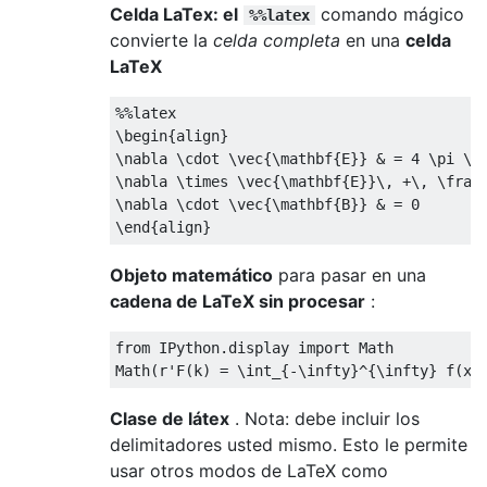
Celda LaTex: el
comando mágico
%%latex
convierte la
celda completa
en una
celda
LaTeX
%%latex
\begin
{
align
}
\nabla
\cdot
\vec
{
\mathbf
{
E
}}
&
=
 4 
\pi
\r
\nabla
\times
\vec
{
\mathbf
{
E
}}
\,
 +
\,
\frac
\nabla
\cdot
\vec
{
\mathbf
{
B
}}
&
=
\end
{
align
}
Objeto matemático
para pasar en una
cadena de LaTeX sin procesar
:
from IPython.display import Math

Math
(
r'F
(
k
)
=
\int
_
{
-
\infty
}
^
{
\infty
}
 f
(
x
)
Clase de látex
. Nota: debe incluir los
delimitadores usted mismo. Esto le permite
usar otros modos de LaTeX como