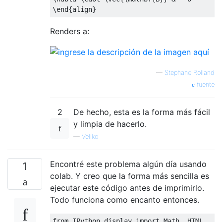
\end
{
align
}
Renders a:
—
Stephane Rolland
fuente
2
De hecho, esta es la forma más fácil
y limpia de hacerlo.
—
Veliko
Encontré este problema algún día usando
1
colab. Y creo que la forma más sencilla es
ejecutar este código antes de imprimirlo.
Todo funciona como encanto entonces.
from IPython.display import Math, HTML
