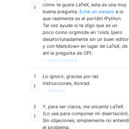
cómo te guste LaTeX, esta es una muy
buena pregunta.
Eche un vistazo
a lo
que realmente es el portátil IPython.
Tal vez ayude si te digo que es un
poco como orgmode en 'roids (pero
desafortunadamente sin un buen editor
y con Markdown en lugar de LaTeX, de
ahí la pregunta de OP).
—
Konrad Rudolph el
1
Lo ignoro, gracias por las
instrucciones, Konrad.
—
duffymo el
2
Y, para ser claros, me
encanta
LaTeX.
(Lo usé para componer mi disertación).
Sin objeciones; simplemente no entendí
el problema.