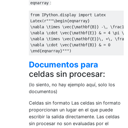
:
eqnarray
from IPython.display import Latex

Latex
(
r"""
\begin
{
eqnarray
}
\nabla
\times
\vec
{
\mathbf
{
B
}}
 -
\,
\frac
1c
\nabla
\cdot
\vec
{
\mathbf
{
E
}}
&
=
 4 
\pi
\r
\nabla
\times
\vec
{
\mathbf
{
E
}}
\,
 +
\,
\frac
\nabla
\cdot
\vec
{
\mathbf
{
B
}}
&
=
\end
{
eqnarray
}
"""
)
Documentos para
celdas sin procesar:
(lo siento, no hay ejemplo aquí, solo los
documentos)
Celdas sin formato Las celdas sin formato
proporcionan un lugar en el que puede
escribir la salida directamente. Las celdas
sin procesar no son evaluadas por el