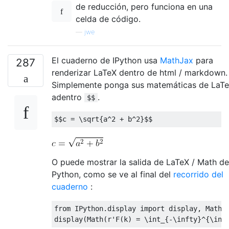
de reducción, pero funciona en una
celda de código.
—
jwe
El cuaderno de IPython usa
MathJax
para
287
renderizar LaTeX dentro de html / markdown.
Simplemente ponga sus matemáticas de LaT
adentro
.
$$
$$
c 
=
\sqrt
{
a^2 + b^2
}
$$
O puede mostrar la salida de LaTeX / Math de
Python, como se ve al final del
recorrido del
cuaderno
:
from IPython.display import display, Math, 
display
(
Math
(
r'F
(
k
)
=
\int
_
{
-
\infty
}
^
{
\inf