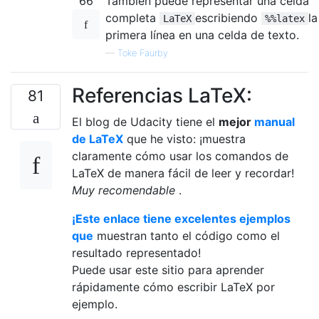
66
También puede representar una celda
completa
escribiendo
la
LaTeX
%%latex
primera línea en una celda de texto.
—
Toke Faurby
Referencias LaTeX:
81
El blog de Udacity tiene el
mejor
manual
de LaTeX
que he visto: ¡muestra
claramente cómo usar los comandos de
LaTeX de manera fácil de leer y recordar!
Muy recomendable
.
¡Este enlace tiene excelentes ejemplos
que
muestran tanto el código como el
resultado representado!
Puede usar este sitio para aprender
rápidamente cómo escribir LaTeX por
ejemplo.