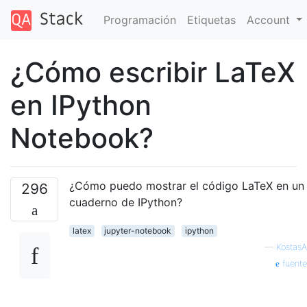
Programación
Etiquetas
Account
¿Cómo escribir LaTeX
en IPython
Notebook?
¿Cómo puedo mostrar el código LaTeX en un
296
cuaderno de IPython?
latex
jupyter-notebook
ipython
—
KostasA
fuente