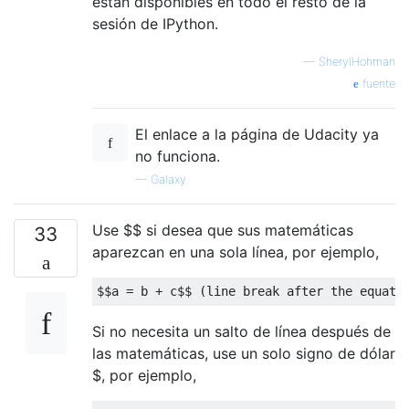
están disponibles en todo el resto de la
sesión de IPython.
—
SherylHohman
fuente
El enlace a la página de Udacity ya
no funciona.
—
Galaxy
Use $$ si desea que sus matemáticas
33
aparezcan en una sola línea, por ejemplo,
$$
a 
=
 b + c
$$
(
line break after the equati
Si no necesita un salto de línea después de
las matemáticas, use un solo signo de dólar
$, por ejemplo,