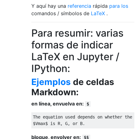
Y aquí hay una
referencia
rápida
para los
comandos / símbolos de
LaTeX
.
Para resumir: varias
formas de indicar
LaTeX en Jupyter /
IPython:
Ejemplos
de celdas
Markdown:
en línea, envuelva en:
$
$
V​max​​
$
 is R, G, or B.  
bloque, envolver en:
$$