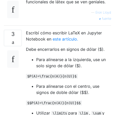
funcionales de látex que se ven geniales.
—
Eron Lloyd
fuente
Escribí cómo escribir LaTeX en Jupyter
3
Notebook en
este artículo.
Debe encerrarlos en signos de dólar ($).
Para alinearse a la izquierda, use un
solo signo de dólar ($).
$P(A)=\frac{n(A)}{n(U)}$
Para alinearse con el centro, use
signos de doble dólar ($$).
$$P(A)=\frac{n(A)}{n(U)}$$
Utilizar
para
,
y
\limits
\lim
\sum