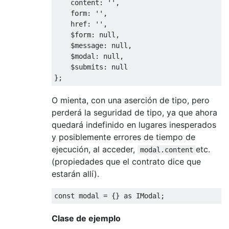
    content
:
''
,
    form
:
''
,
    href
:
''
,
    $form
:
null
,
    $message
:
null
,
    $modal
:
null
,
    $submits
:
null
};
O mienta, con una aserción de tipo, pero
perderá la seguridad de tipo, ya que ahora
quedará indefinido en lugares inesperados
y posiblemente errores de tiempo de
ejecución, al acceder,
etc.
modal.content
(propiedades que el contrato dice que
estarán allí).
const
 modal 
=
{}
 as 
IModal
;
Clase de ejemplo