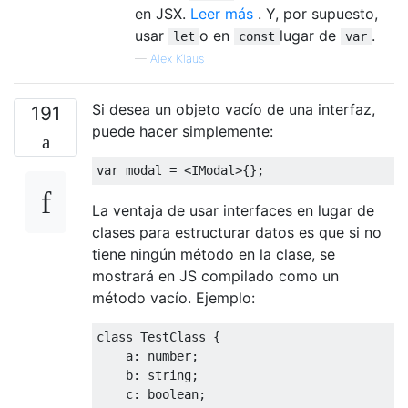
en JSX.
Leer más
. Y, por supuesto,
usar
o en
lugar de
.
let
const
var
—
Alex Klaus
Si desea un objeto vacío de una interfaz,
191
puede hacer simplemente:
var
 modal 
=
<
IModal
>{};
La ventaja de usar interfaces en lugar de
clases para estructurar datos es que si no
tiene ningún método en la clase, se
mostrará en JS compilado como un
método vacío. Ejemplo:
class
TestClass
{
    a
:
 number
;
    b
:
 string
;
    c
:
 boolean
;