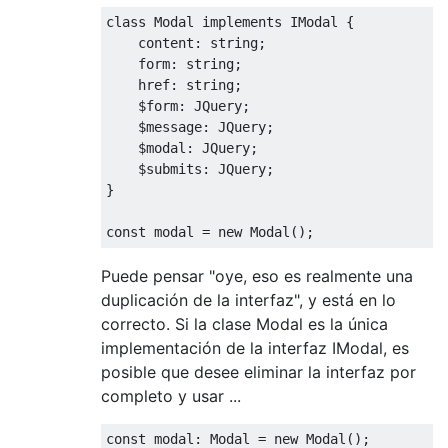
class
Modal
implements
IModal
{
    content
:
 string
;
    form
:
 string
;
    href
:
 string
;
    $form
:
JQuery
;
    $message
:
JQuery
;
    $modal
:
JQuery
;
    $submits
:
JQuery
;
}
const
 modal 
=
new
Modal
();
Puede pensar "oye, eso es realmente una
duplicación de la interfaz", y está en lo
correcto. Si la clase Modal es la única
implementación de la interfaz IModal, es
posible que desee eliminar la interfaz por
completo y usar ...
const
 modal
:
Modal
=
new
Modal
();