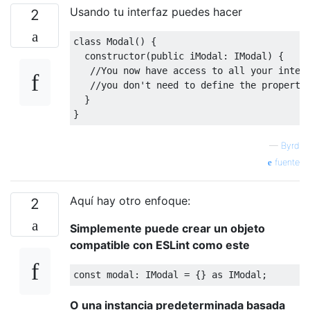
Usando tu interfaz puedes hacer
2
class
Modal
()
{
constructor
(
public
 iModal
:
IModal
)
{
//You now have access to all your inter
//you don't need to define the properti
}
}
—
Byrd
fuente
Aquí hay otro enfoque:
2
Simplemente puede crear un objeto
compatible con ESLint como este
const
 modal
:
IModal
=
{}
 as 
IModal
;
O una instancia predeterminada basada