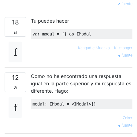
fuente
Tu puedes hacer
18
var
 modal 
=
{}
 as 
IModal
—
Kangudie Muanza - Killmonger
fuente
Como no he encontrado una respuesta
12
igual en la parte superior y mi respuesta es
diferente. Hago:
modal
:
IModal
=
<
IModal
>{}
—
Zokor
fuente