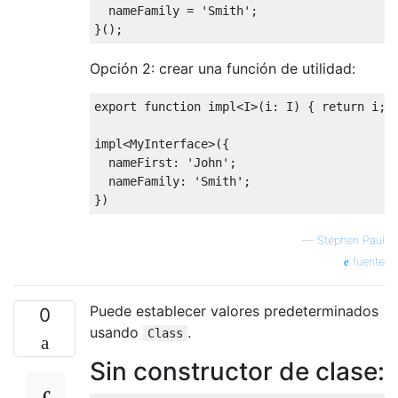
  nameFamily 
=
'Smith'
;
}();
Opción 2: crear una función de utilidad:
export
function
 impl
<
I
>(
i
:
 I
)
{
return
 i
;
impl
<
MyInterface
>({
  nameFirst
:
'John'
;
  nameFamily
:
'Smith'
;
})
—
Stephen Paul
fuente
Puede establecer valores predeterminados
0
usando
.
Class
Sin constructor de clase: