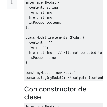
interface
IModal
{
  content
:
 string
;
  form
:
 string
;
  href
:
 string
;
  isPopup
:
 boolean
;
};
class
Modal
implements
IModal
{
  content 
=
""
;
  form 
=
""
;
  href
:
 string
;
// will not be added to o
  isPopup 
=
true
;
}
const
 myModal 
=
new
Modal
();
console
.
log
(
myModal
);
// output: {content:
Con constructor de
clase
interface
IModal
{