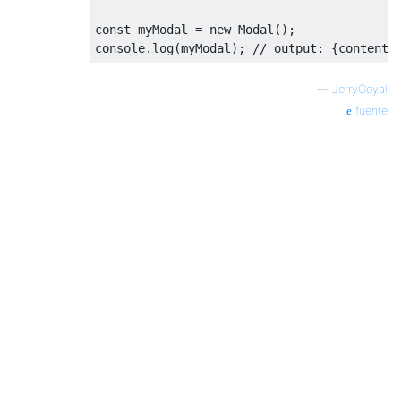
const
 myModal 
=
new
Modal
();
console
.
log
(
myModal
);
// output: {content:
—
JerryGoyal
fuente