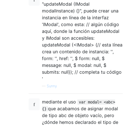
"updateModal (IModal
modalInstance) {}", puede crear una
instancia en línea de la interfaz
'IModal', como esta: // algún código
aquí, donde la función updateModal
y IModal son accesibles:
updateModal (<IModal> {// esta línea
crea un contenido de instancia: '',
form: '', href: '', $ form: null, $
message: null, $ modal: null, $
submits: null}); // completa tu código
'
—
Sunny
mediante el uso
var modal= <abc>
que acabamos de asignar modal
{}
de tipo abc de objeto vacío, pero
¿dónde hemos declarado el tipo de