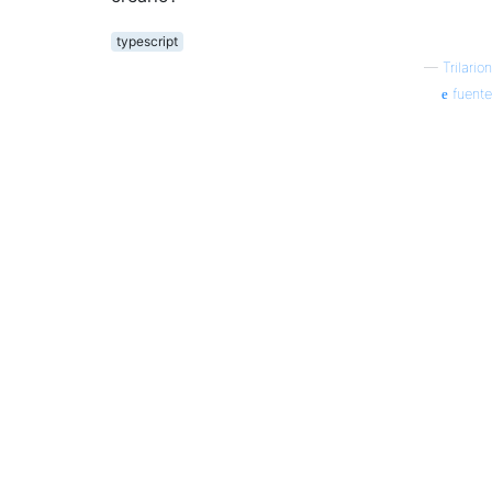
typescript
—
Trilarion
fuente