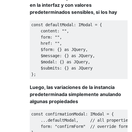
en la interfaz y con valores
predeterminados sensibles, si los hay
const
 defaultModal
:
IModal
=
{
    content
:
""
,
    form
:
""
,
    href
:
""
,
    $form
:
{}
 as 
JQuery
,
    $message
:
{}
 as 
JQuery
,
    $modal
:
{}
 as 
JQuery
,
    $submits
:
{}
 as 
JQuery
};
Luego, las variaciones de la instancia
predeterminada simplemente anulando
algunas propiedades
const
 confirmationModal
:
IModal
=
{
...
defaultModal
,
// all properties
    form
:
"confirmForm"
// override form 