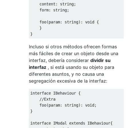
    content
:
 string
;
    form
:
 string
;
    foo
(
param
:
 string
):
void
{
}
}
Incluso si otros métodos ofrecen formas
más fáciles de crear un objeto desde una
interfaz, debería considerar
dividir su
interfaz
, si está usando su objeto para
diferentes asuntos, y no causa una
segregación excesiva de la interfaz:
interface
IBehaviour
{
//Extra
    foo
(
param
:
 string
):
void
;
}
interface
IModal
 extends 
IBehaviour
{