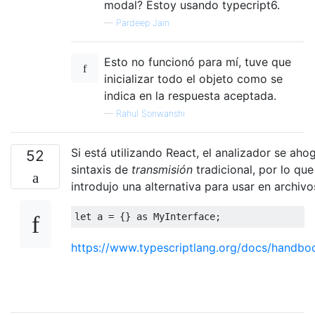
modal? Estoy usando typecript6.
—
Pardeep Jain
Esto no funcionó para mí, tuve que
inicializar todo el objeto como se
indica en la respuesta aceptada.
—
Rahul Sonwanshi
Si está utilizando React, el analizador se aho
52
sintaxis de
transmisión
tradicional, por lo que
introdujo una alternativa para usar en archiv
let
 a 
=
{}
 as 
MyInterface
;
https://www.typescriptlang.org/docs/handboo