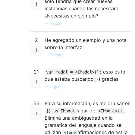
solo tendría que crear nuevas
instancias cuando las necesitara.
¿Necesitas un ejemplo?
—
Fenton
2
He agregado un ejemplo y una nota
sobre la interfaz.
—
Fenton
21
esto es lo
var modal = <IModal>{};
que estaba buscando ;-) gracias!
—
Legends
55
Para su información, es mejor usar en
lugar de
.
{} as IModal
<IModal>{}
Elimina una ambigüedad en la
gramática del lenguaje cuando se
utilizan
afirmaciones de estilo
<foo>