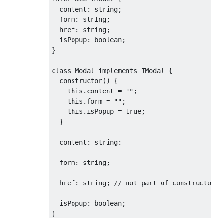
  content
:
 string
;
  form
:
 string
;
  href
:
 string
;
  isPopup
:
 boolean
;
}
class
Modal
implements
IModal
{
constructor
()
{
this
.
content 
=
""
;
this
.
form 
=
""
;
this
.
isPopup 
=
true
;
}
  content
:
 string
;
  form
:
 string
;
  href
:
 string
;
// not part of constructor
  isPopup
:
 boolean
;
}