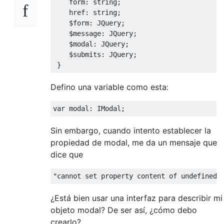
    form
:
 string
;
    href
:
 string
;
    $form
:
JQuery
;
    $message
:
JQuery
;
    $modal
:
JQuery
;
    $submits
:
JQuery
;
}
Defino una variable como esta:
var
 modal
:
IModal
;
Sin embargo, cuando intento establecer la
propiedad de modal, me da un mensaje que
dice que
"cannot set property content of undefined"
¿Está bien usar una interfaz para describir mi
objeto modal? De ser así, ¿cómo debo
crearlo?