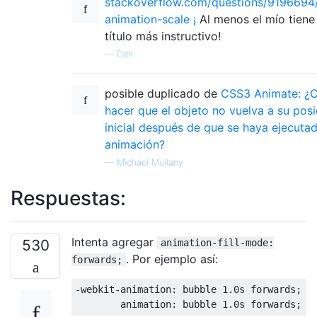
stackoverflow.com/questions/9196694
animation-scale ¡
Al menos el mío tiene
título más instructivo!
—
Dan
posible duplicado de
CSS3 Animate: ¿
hacer que el objeto no vuelva a su posi
inicial después de que se haya ejecutad
animación?
—
Michael Mullany
Respuestas:
Intenta agregar
530
animation-fill-mode:
. Por ejemplo así:
forwards;
-webkit-animation
:
 bubble 
1.0s
 forwards
;
/
animation
:
 bubble 
1.0s
 forwards
;