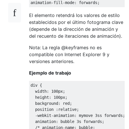
animation
-
fill
-
mode
:
 forwards
;
El elemento retendrá los valores de estilo
establecidos por el último fotograma clave
(depende de la dirección de animación y
del recuento de iteraciones de animación).
Nota: La regla @keyframes no es
compatible con Internet Explorer 9 y
versiones anteriores.
Ejemplo de trabajo
div 
{
width
:
100px
;
height
:
100px
;
background
:
 red
;
position
:
relative
;
-webkit-animation
:
 mymove 
3ss
 forwards
;
animation
:
 bubble 
3s
 forwards
;
/* animation-name: bubble; 
