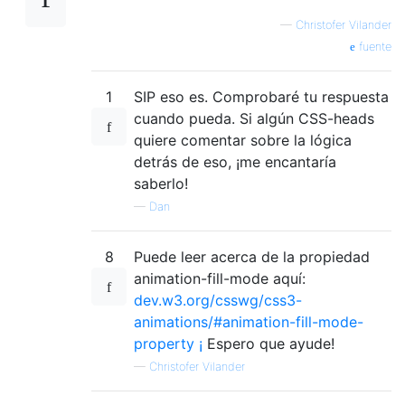
—
Christofer Vilander
fuente
1
SIP eso es. Comprobaré tu respuesta
cuando pueda. Si algún CSS-heads
quiere comentar sobre la lógica
detrás de eso, ¡me encantaría
saberlo!
—
Dan
8
Puede leer acerca de la propiedad
animation-fill-mode aquí:
dev.w3.org/csswg/css3-
animations/#animation-fill-mode-
property ¡
Espero que ayude!
—
Christofer Vilander