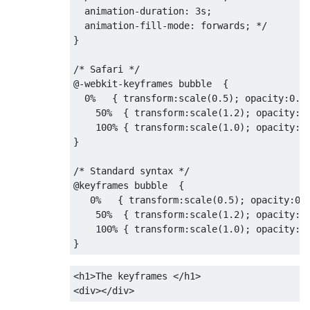
  animation-duration: 3s;

  animation-fill-mode: forwards; */
}
/* Safari */
@-
webkit-keyframes bubble  
{
0%
{
transform
:
scale
(
0.5
);
opacity
:
0.0
50%
{
transform
:
scale
(
1.2
);
opacity
:
0
100%
{
transform
:
scale
(
1.0
);
opacity
:
1
}
/* Standard syntax */
@
keyframes bubble  
{
0%
{
transform
:
scale
(
0.5
);
opacity
:
0.
50%
{
transform
:
scale
(
1.2
);
opacity
:
0
100%
{
transform
:
scale
(
1.0
);
opacity
:
1
}
<h1>
The keyframes 
</h1>
<div></div>