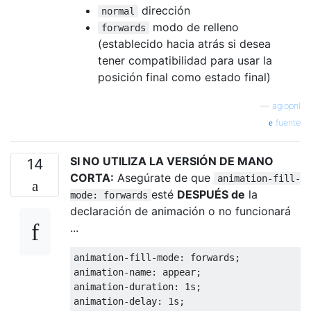
dirección
normal
modo de relleno
forwards
(establecido hacia atrás si desea
tener compatibilidad para usar la
posición final como estado final)
—
agiopnl
fuente
SI NO UTILIZA LA VERSIÓN DE MANO
14
CORTA:
Asegúrate de que
animation-fill-
esté
DESPUÉS de
la
mode: forwards
declaración de animación o no funcionará
...
animation
-
fill
-
mode
:
 forwards
;
animation
-
name
:
 appear
;
animation
-
duration
:
1s
;
animation
-
delay
:
1s
;