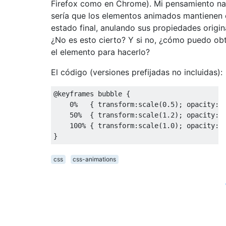
Firefox como en Chrome). Mi pensamiento na
sería que los elementos animados mantienen 
estado final, anulando sus propiedades origin
¿No es esto cierto? Y si no, ¿cómo puedo ob
el elemento para hacerlo?
El código (versiones prefijadas no incluidas):
@keyframes
 bubble 
{
0
%
{
 transform
:
scale
(
0.5
);
 opacity
:
0
50
%
{
 transform
:
scale
(
1.2
);
 opacity
:
0
100
%
{
 transform
:
scale
(
1.0
);
 opacity
:
1
}
css
css-animations