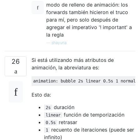
modo de relleno de animación: los
forwards también hicieron el truco
para mí, pero solo después de
agregar el imperativo '! important' a
la regla
—
shayuna
Si está utilizando más atributos de
26
animación, la abreviatura es:
animation
:
 bubble 
2s
 linear 
0.5s
1
 normal 
Esto da:
duración
2s
función de temporización
linear
retrasar
0.5s
recuento de iteraciones (puede ser
1
infinito)