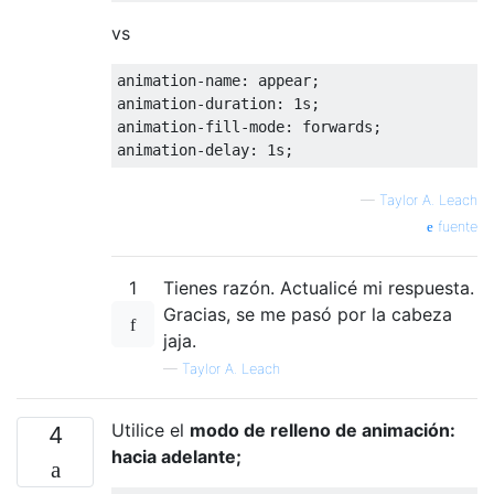
vs
animation
-
name
:
 appear
;
animation
-
duration
:
1s
;
animation
-
fill
-
mode
:
 forwards
;
animation
-
delay
:
1s
;
—
Taylor A. Leach
fuente
1
Tienes razón. Actualicé mi respuesta.
Gracias, se me pasó por la cabeza
jaja.
—
Taylor A. Leach
Utilice el
modo de relleno de animación:
4
hacia adelante;