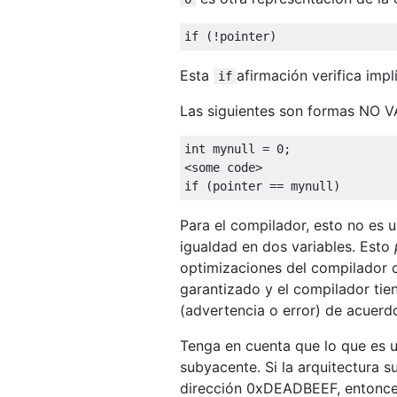
if
(!
pointer
)
Esta
afirmación verifica impl
if
Las siguientes son formas NO VÁ
int
 mynull 
=
0
;
<
some code
>
if
(
pointer 
==
 mynull
)
Para el compilador, esto no es
igualdad en dos variables. Esto
optimizaciones del compilador c
garantizado y el compilador tie
(advertencia o error) de acuerd
Tenga en cuenta que lo que es u
subyacente. Si la arquitectura 
dirección 0xDEADBEEF, entonces