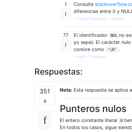
1
Consulte
stackoverflow.
diferencias entre 0 y NUL
—
David Rodríguez - dribeas
77
El identificador
no ex
NUL
yo sepa). El carácter nul
conoce como
.
'\0'
—
Keith Thompson
Respuestas:
Nota:
Esta respuesta se aplica a
351
Punteros nulos
El entero constante literal
tie
0
En todos los casos, sigue siend