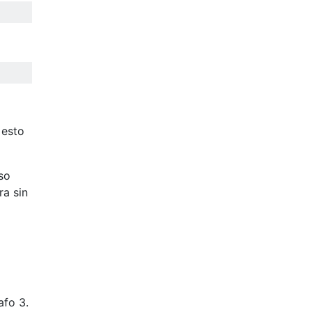
​esto
so
ra sin
afo 3.