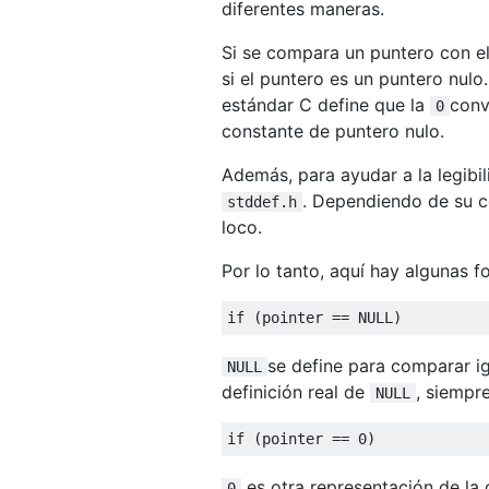
diferentes maneras.
Si se compara un puntero con el
si el puntero es un puntero nulo
estándar C define que la
conv
0
constante de puntero nulo.
Además, para ayudar a la legibi
. Dependiendo de su c
stddef.h
loco.
Por lo tanto, aquí hay algunas f
if
(
pointer 
==
 NULL
)
se define para comparar ig
NULL
definición real de
, siempr
NULL
if
(
pointer 
==
0
)
es otra representación de la 
0