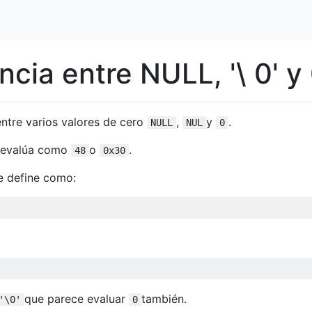
ncia entre NULL, '\ 0' y
entre varios valores de cero
,
y
.
NULL
NUL
0
evalúa como
o
.
48
0x30
e define como:
que parece evaluar
también.
'\0'
0