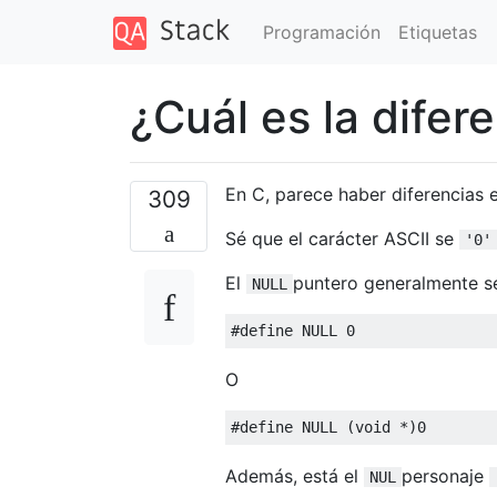
Programación
Etiquetas
¿Cuál es la difere
En C, parece haber diferencias 
309
Sé que el carácter ASCII se
'0'
El
puntero generalmente s
NULL
#define
 NULL 
0
O
#define
 NULL 
(
void
*)
0
Además, está el
personaje
NUL