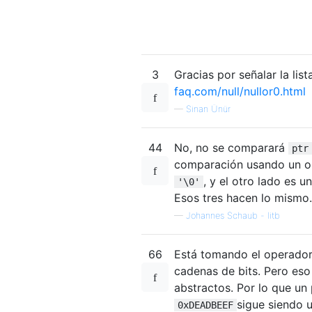
3
Gracias por señalar la li
faq.com/null/nullor0.html
—
Sinan Ünür
44
No, no se comparará
ptr
comparación usando un op
, y el otro lado es 
'\0'
Esos tres hacen lo mismo.
—
Johannes Schaub - litb
66
Está tomando el operado
cadenas de bits. Pero es
abstractos. Por lo que un
sigue siendo 
0xDEADBEEF