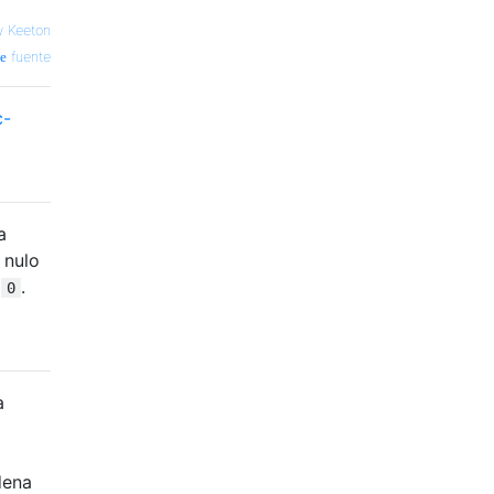
 Keeton
fuente
c-
a
 nulo
y
.
0
a
dena