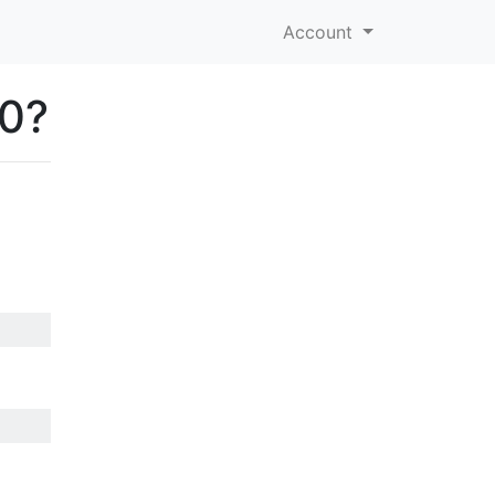
Account
 0?