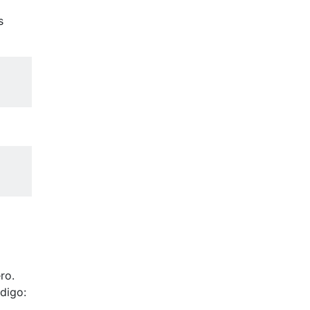
s
ro.
digo: