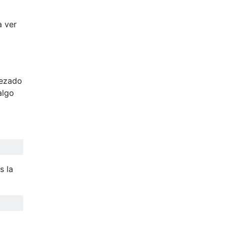
a ver
bezado
algo
s la