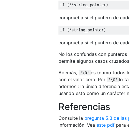
if
(!*
string_pointer
)
comprueba si el puntero de cad
if
(*
string_pointer
)
comprueba si el puntero de cad
No los confundas con punteros nu
permite algunos casos cruzados
Además,
es (como todos lo
'\0'
con el valor cero. Por
lo t
'\0'
adornos : la única diferencia es
usando esto como un carácter n
Referencias
Consulte la
pregunta 5.3 de las
información. Vea
este pdf
para e