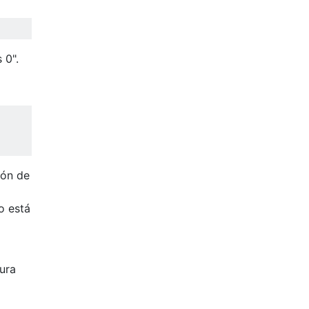
 0".
ión de
o está
ura