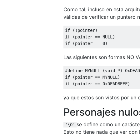
Como tal, incluso en esta arquit
válidas de verificar un puntero n
if
(!
pointer
)
if
(
pointer 
==
 NULL
)
if
(
pointer 
==
0
)
Las siguientes son formas NO VÁ
#define
 MYNULL 
(
void
*)
0xDEAD
if
(
pointer 
==
 MYNULL
)
if
(
pointer 
==
0xDEADBEEF
)
ya que estos son vistos por un
Personajes nulo
se define como un carácter
'\0'
Esto no tiene nada que ver con 