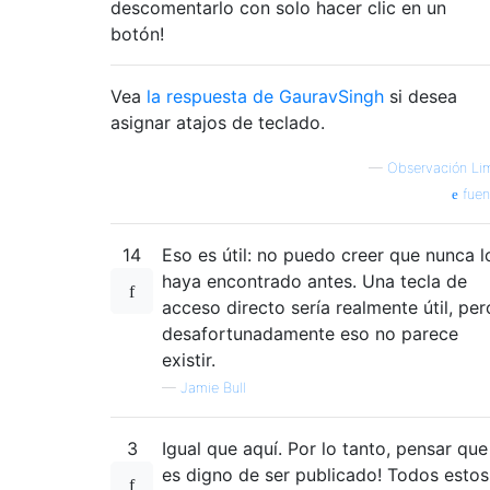
descomentarlo con solo hacer clic en un
botón!
Vea
la respuesta de GauravSingh
si desea
asignar atajos de teclado.
—
Observación Li
fuen
14
Eso es útil: no puedo creer que nunca l
haya encontrado antes. Una tecla de
acceso directo sería realmente útil, per
desafortunadamente eso no parece
existir.
—
Jamie Bull
3
Igual que aquí. Por lo tanto, pensar que
es digno de ser publicado! Todos estos