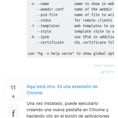
 -n --name            name to show in web p
    --webdir-conf     name of the webdir co
    --pid-file        name of file to write
    --stdio           for remote clients

 -t --templates       web templates to use

    --style           template style to use
 -6 --ipv6            use IPv6 in addition 
    --certificate     SSL certificate file

—
Drew Noakes
fuente
Aquí está otro. Es una extensión de
11
Chrome
Una vez instalado, puede ejecutarlo
creando una nueva pestaña en Chrome y
haciendo clic en el botón de
aplicaciones