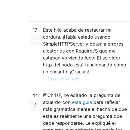
17
Este hilo acaba de restaurar mi
cordura. ¡Había estado usando
SimpleHTTPServer y obtenía errores
aleatorios con RequireJS que me
estaban volviendo loco! El servidor
http del nodo está funcionando como
un encanto. ¡Gracias!
—
Dave Cadwallader
44
@ChrisF, he editado la pregunta de
acuerdo con
esta guía
para reflejar
más gramaticalmente el hecho de que
esta
es
realmente una pregunta que
debe responderse. Le expliqué el
problema que enfrenté (es decir, los