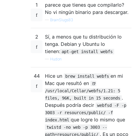
1
parece que tienes que compilarlo?
No vi ningún binario para descargar.
—
BrainSlugs83
2
Sí, a menos que tu distribución lo
tenga. Debian y Ubuntu lo
tienen:
apt-get install webfs
—
Hudon
44
Hice un
en mi
brew install webfs
Mac que resultó en
🍺
/usr/local/Cellar/webfs/1.21: 5
.
files, 96K, built in 15 seconds
Después podría decir
webfsd -F -p
3003 -r resources/public/ -f
que logre lo mismo que
index.html
twistd -no web -p 3003 --
. Es un poco
path=resources/public/