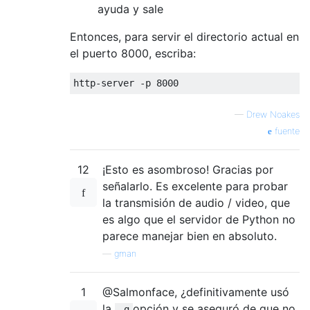
ayuda y sale
Entonces, para servir el directorio actual en
el puerto 8000, escriba:
—
Drew Noakes
fuente
12
¡Esto es asombroso! Gracias por
señalarlo. Es excelente para probar
la transmisión de audio / video, que
es algo que el servidor de Python no
parece manejar bien en absoluto.
—
gman
1
@Salmonface, ¿definitivamente usó
la
opción y se aseguró de que no
-g