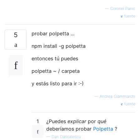
—
Coronel Panic
fuente
probar polpetta ...
5
npm install -g polpetta
entonces tú puedes
polpetta ~ / carpeta
y estás listo para ir :-)
—
Andrea Giammarchi
fuente
1
¿Puedes
explicar
por
qué
deberíamos probar
Polpetta
?
—
Dan Dascalescu