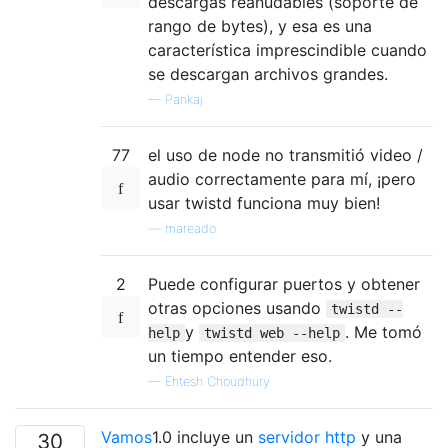
descargas reanudables (soporte de
rango de bytes), y esa es una
característica imprescindible cuando
se descargan archivos grandes.
—
Pankaj
77
el uso de node no transmitió video /
audio correctamente para mí, ¡pero
usar twistd funciona muy bien!
—
mareado
2
Puede configurar puertos y obtener
otras opciones usando
twistd --
y
. Me tomó
help
twistd web --help
un tiempo entender eso.
—
Ehtesh Choudhury
Vamos
1.0 incluye un
servidor http
y una
30