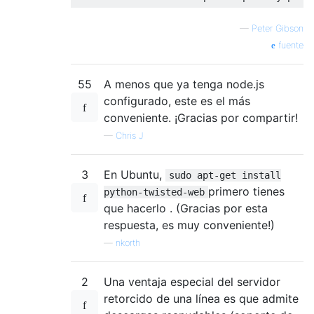
—
Peter Gibson
fuente
55
A menos que ya tenga node.js
configurado, este es el más
conveniente. ¡Gracias por compartir!
—
Chris J
3
En Ubuntu,
sudo apt-get install
primero tienes
python-twisted-web
que hacerlo . (Gracias por esta
respuesta, es muy conveniente!)
—
nkorth
2
Una ventaja especial del servidor
retorcido de una línea es que admite