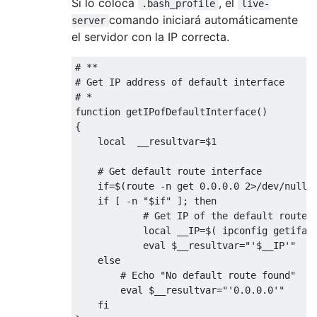
Si lo coloca
, el
.bash_profile
live-
comando iniciará automáticamente
server
el servidor con la IP correcta.
# **

# Get IP address of default interface

# *

function getIPofDefaultInterface()

{

    local  __resultvar=$1

    # Get default route interface

    if=$(route -n get 0.0.0.0 2>/dev/null |
    if [ -n "$if" ]; then

            # Get IP of the default route i
            local __IP=$( ipconfig getifadd
            eval $__resultvar="'$__IP'"

    else

        # Echo "No default route found"

        eval $__resultvar="'0.0.0.0'"

    fi
