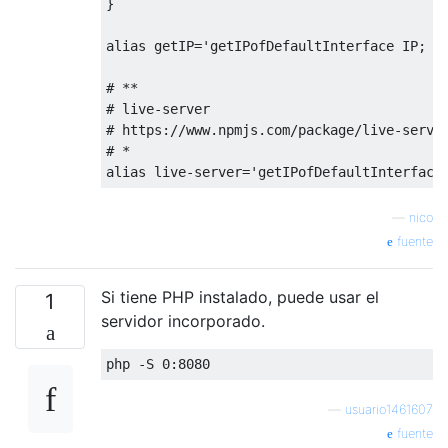
}

alias getIP='getIPofDefaultInterface IP; ec
# **

# live-server

# https://www.npmjs.com/package/live-server
# *

—
nico
fuente
Si tiene PHP instalado, puede usar el
1
servidor incorporado.
—
usuario1461607
fuente