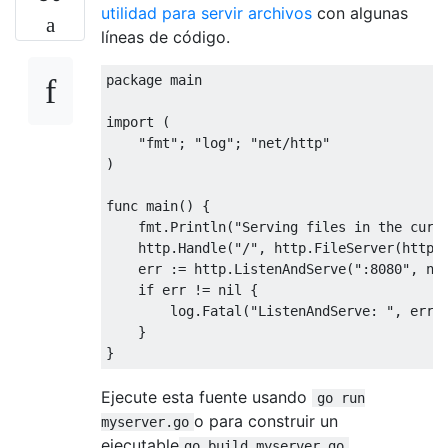
utilidad para servir archivos
con algunas
líneas de código.
package main
import (
    "fmt"; "log"; "net/http"
)
func main() {
    fmt.Println("Serving files in the curr
    http.Handle("/", http.FileServer(http.
    err := http.ListenAndServe(":8080", ni
    if err != nil {
        log.Fatal("ListenAndServe: ", err)
    }
}
Ejecute esta fuente usando
go run
o para construir un
myserver.go
ejecutable
go build myserver.go