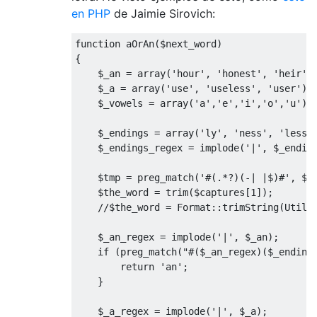
en PHP
de Jaimie Sirovich:
function aOrAn
(
$next_word
)
{
    $_an 
=
array
(
'hour'
,
'honest'
,
'heir'
,
    $_a 
=
array
(
'use'
,
'useless'
,
'user'
);
    $_vowels 
=
array
(
'a'
,
'e'
,
'i'
,
'o'
,
'u'
);
    $_endings 
=
array
(
'ly'
,
'ness'
,
'less'
    $_endings_regex 
=
 implode
(
'|'
,
 $_endin
    $tmp 
=
 preg_match
(
'#(.*?)(-| |$)#'
,
 $n
    $the_word 
=
 trim
(
$captures
[
1
]);
//$the_word = Format::trimString(Utils
    $_an_regex 
=
 implode
(
'|'
,
 $_an
);
if
(
preg_match
(
"#($_an_regex)($_ending
return
'an'
;
}
    $_a_regex 
=
 implode
(
'|'
,
 $_a
);