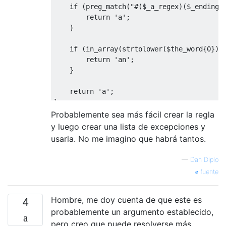
if
(
preg_match
(
"#($_a_regex)($_endings
return
'a'
;
}
if
(
in_array
(
strtolower
(
$the_word
{
0
}),
return
'an'
;
}
return
'a'
;
}
Probablemente sea más fácil crear la regla
y luego crear una lista de excepciones y
usarla. No me imagino que habrá tantos.
—
Dan Diplo
fuente
Hombre, me doy cuenta de que este es
4
probablemente un argumento establecido,
pero creo que puede resolverse más