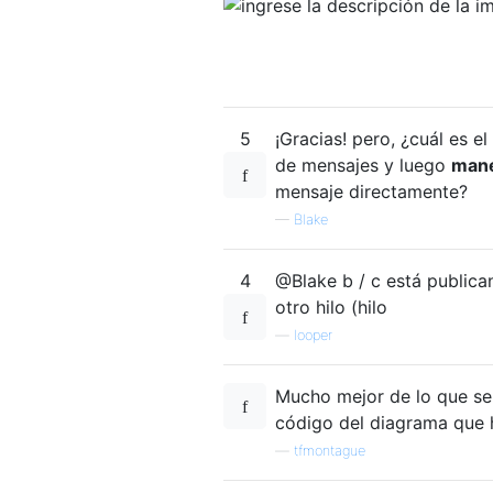
5
¡Gracias! pero, ¿cuál es e
de mensajes y luego
mane
mensaje directamente?
—
Blake
4
@Blake b / c está publica
otro hilo (hilo
—
looper
Mucho mejor de lo que s
código del diagrama que 
—
tfmontague