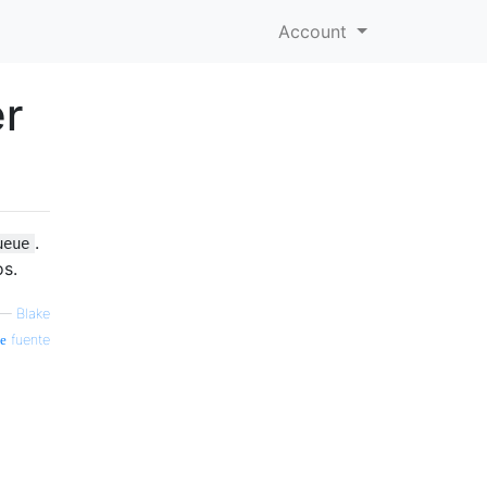
Account
er
.
ueue
s.
—
Blake
fuente