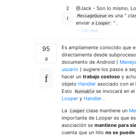
2
@Jack - Son lo mismo. L
es una "
cla
MessageQueue
enviar a
"
.
Looper
—
Ted Hopp
Es ampliamente conocido que es
95
directamente desde subprocesos
documento de Android (
Manejo
usuario
) sugiere los pasos a se
hacer un
trabajo costoso
y actua
objeto
Handler
asociado con el
Esto
se invocará en e
Runnable
Looper
y
Handler
.
La
clase mantiene un
Me
Looper
importante de Looper es que e
asociación se
mantiene para s
cuenta que un hilo
no se puede 