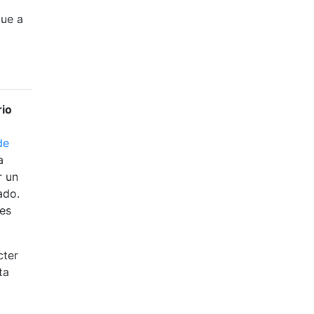
que a
rio
de
a
r un
ado.
es
cter
ta