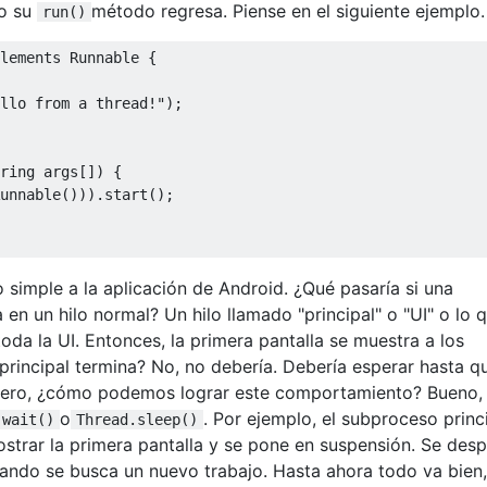
do su
método regresa. Piense en el siguiente ejemplo.
run()
lements
Runnable
{
llo from a thread!"
);
ring
 args
[])
{
unnable
())).
start
();
 simple a la aplicación de Android. ¿Qué pasaría si una
 en un hilo normal? Un hilo llamado "principal" o "UI" o lo 
 toda la UI. Entonces, la primera pantalla se muestra a los
 principal termina? No, no debería. Debería esperar hasta q
 Pero, ¿cómo podemos lograr este comportamiento? Bueno,
o
. Por ejemplo, el subproceso princ
.wait()
Thread.sleep()
mostrar la primera pantalla y se pone en suspensión. Se desp
cuando se busca un nuevo trabajo. Hasta ahora todo va bien