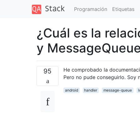
Programación
Etiquetas
¿Cuál es la relac
y MessageQueue
He comprobado la documentación
95
Pero no pude conseguirlo. Soy 
android
handler
message-queue
l