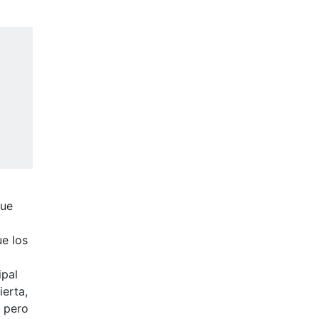
que
ue los
ipal
ierta,
, pero