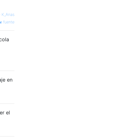
—
K_Anas
fuente
cola
aje en
er el