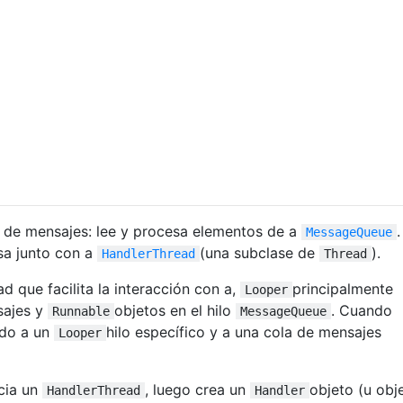
 de mensajes: lee y procesa elementos de a
.
MessageQueue
sa junto con a
(una subclase de
).
HandlerThread
Thread
ad que facilita la interacción con a,
principalmente
Looper
sajes y
objetos en el hilo
. Cuando
Runnable
MessageQueue
ado a un
hilo específico y a una cola de mensajes
Looper
icia un
, luego crea un
objeto (u obj
HandlerThread
Handler