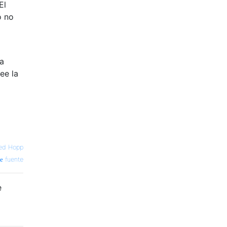
El
o no
na
ee la
ed Hopp
fuente
e