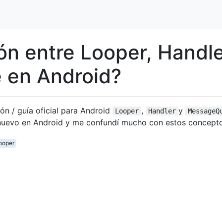
ión entre Looper, Handl
 en Android?
 / guía oficial para Android
,
y
Looper
Handler
MessageQ
nuevo en Android y me confundí mucho con estos concepto
ooper