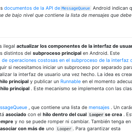
os
documentos de la API de
Android indican 
MessageQueue
se de bajo nivel que contiene la lista de mensajes que debe
 ilegal
actualizar los componentes de la interfaz de usua
 distintos del
subproceso principal
en Android. Este
 de operaciones costosas en el subproceso de la interfaz 
guir si necesitamos iniciar un subproceso por separado par
lizar la interfaz de usuario una vez hecho. La idea es crea
hilo principal
y publicar un
Runnable
en el momento adecu
l
hilo principal
. Este mecanismo se implementa con las clas
ssageQueue
, que contiene una lista de
mensajes
. Un cará
stá
asociado
con el
hilo dentro del cual
se crea
. Es
Looper
iempre
y no se puede romper ni cambiar. También tenga en
asociar con más de
uno
. Para garantizar esta
Looper