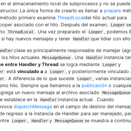
en el almacenamiento local de subprocesos y no se puede
structor. La única forma de crearlo es llamar a
prepare
mét
l método primero examina
ThreadLocal
del hilo actual para
ooper asociado con el hilo. Después del examen,
se
Looper
ato
. Una vez preparado el
, podemos l
ThreadLocal
Looper
si hay nuevos mensajes y tener
que lidiar con ello
Handler
clase es principalmente responsable de manejar (agr
andler
 los hilos actuales
. Una
instancia t
MessageQueue
Handler
ce entre Handler y Thread
se logra mediante
y
Looper
está
vinculado a
a
, y posteriormente vinculado 
er
Looper
. A diferencia de lo que sucede
, varias instancia
er
Looper
ismo hilo. Siempre que llamamos a la
publicación
o cualquie
 agrega un nuevo mensaje al archivo asociado
MessageQueue
e establece en la
instancia actual . Cuando
Handler
invoca
dispatchMessage
en el campo de destino del mensaj
e regreso a la instancia de Handler para ser manejado, pe
entre
,
y
se muestra a continu
Looper
Handler
MessageQueue