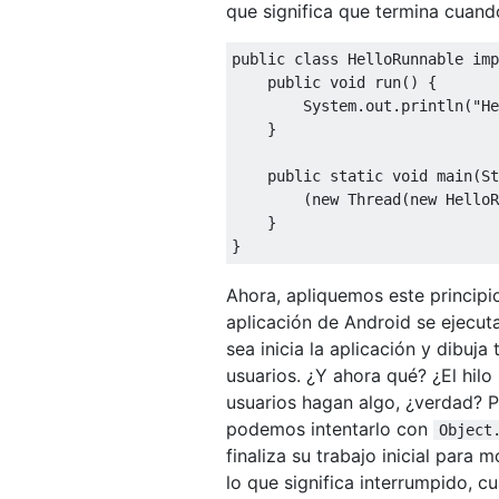
que significa que termina cuan
public
class
HelloRunnable
imp
public
void
 run
()
{
System
.
out
.
println
(
"He
}
public
static
void
 main
(
St
(
new
Thread
(
new
HelloR
}
}
Ahora, apliquemos este principio
aplicación de Android se ejecuta
sea inicia la aplicación y dibuja
usuarios. ¿Y ahora qué? ¿El hilo
usuarios hagan algo, ¿verdad?
podemos intentarlo con
Object
finaliza su trabajo inicial para 
lo que significa interrumpido, 