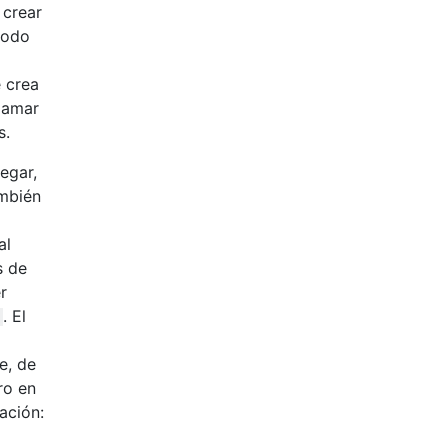
 crear
odo
 crea
lamar
s.
egar,
ambién
al
s de
r
. El
e, de
ro en
ación: