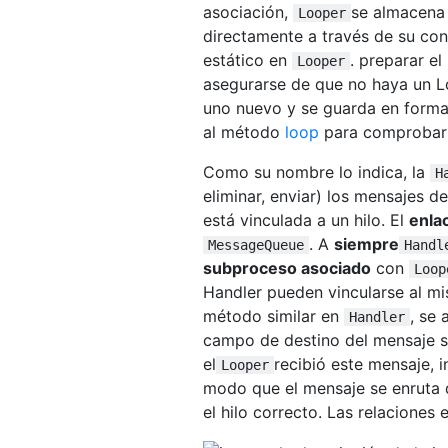
asociación,
se almacena 
Looper
directamente a través de su con
estático en
. preparar e
Looper
asegurarse de que no haya un L
uno nuevo y se guarda en form
al método
loop
para comprobar 
Como su nombre lo indica, la
H
eliminar, enviar) los mensajes de
está vinculada a un hilo. El
enla
. A
siempre
MessageQueue
Handl
subproceso asociado
con
Loop
Handler pueden vincularse al m
método similar en
, se
Handler
campo de destino del mensaje s
el
recibió este mensaje, 
Looper
modo que el mensaje se enruta d
el hilo correcto. Las relaciones 