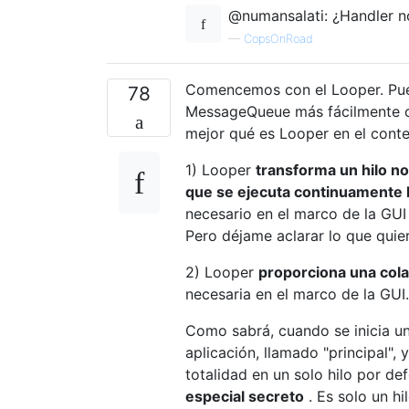
@numansalati: ¿Handler no
—
CopsOnRoad
Comencemos con el Looper. Pued
78
MessageQueue más fácilmente 
mejor qué es Looper en el cont
1) Looper
transforma un hilo n
que se ejecuta continuamente h
necesario en el marco de la GUI
Pero déjame aclarar lo que quier
2) Looper
proporciona una cola
necesaria en el marco de la GUI.
Como sabrá, cuando se inicia una
aplicación, llamado "principal",
totalidad en un solo hilo por defe
especial secreto
. Es solo un h