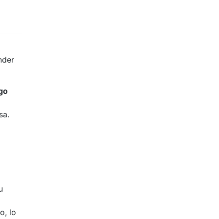
nder
go
sa.
u
o, lo