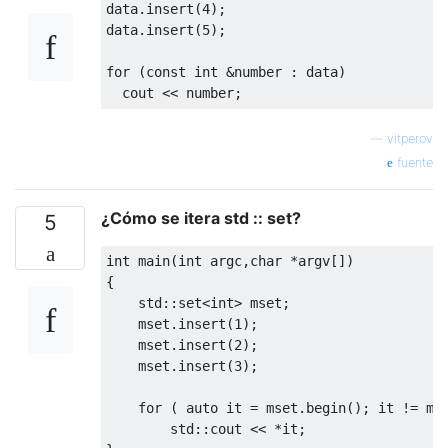
data.insert(
4
);

data.insert(
5
);

for
 (
const
int
 &number : data)

cout
—
vitperov
fuente
¿Cómo se itera std :: set?
5
int
main
(
int
 argc,
char
 *argv[])
{

std
::
set
<
int
> mset;

    mset.insert(
1
); 

    mset.insert(
2
);

    mset.insert(
3
);

for
 ( 
auto
 it = mset.begin(); it != mse
std
::
cout
 << *it;
