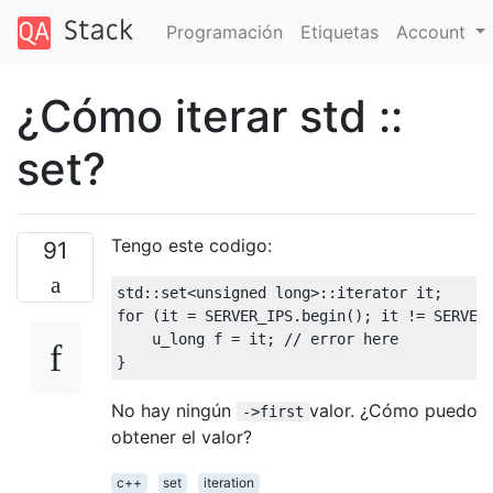
Programación
Etiquetas
Account
¿Cómo iterar std ::
set?
Tengo este codigo:
91
std
::
set
<
unsigned
long
for
 (it = SERVER_IPS.begin(); it != SERVER_
    u_long f = it; 
// error here
No hay ningún
valor. ¿Cómo puedo
->first
obtener el valor?
c++
set
iteration