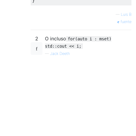
—
Luis B
fuente
2
O incluso
for(auto i : mset)
std::cout << i;
—
Jack Deeth