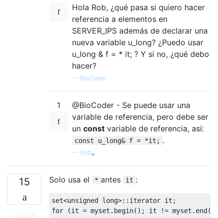
Hola Rob, ¿qué pasa si quiero hacer
referencia a elementos en
SERVER_IPS además de declarar una
nueva variable u_long? ¿Puedo usar
u_long & f = * it; ? Y si no, ¿qué debo
hacer?
—
BioCoder
1
@BioCoder - Se puede usar una
variable de referencia, pero debe ser
un
const
variable de referencia, así:
.
const u_long& f = *it;
—
Robᵩ
Solo usa el
antes
:
15
*
it
set
<
unsigned
long
for
 (it = myset.begin(); it != myset.end();