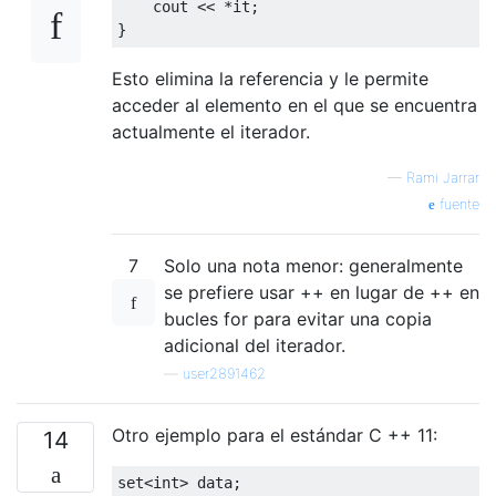
cout
 << *it;

Esto elimina la referencia y le permite
acceder al elemento en el que se encuentra
actualmente el iterador.
—
Rami Jarrar
fuente
7
Solo una nota menor: generalmente
se prefiere usar ++ en lugar de ++ en
bucles for para evitar una copia
adicional del iterador.
—
user2891462
Otro ejemplo para el estándar C ++ 11:
14
set
<
int
> data;
