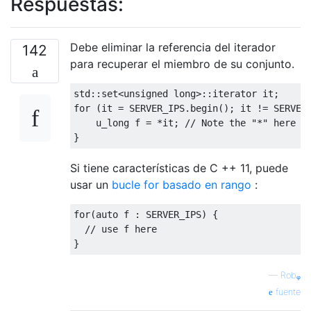
Respuestas:
Debe eliminar la referencia del iterador
142
para recuperar el miembro de su conjunto.
std
::
set
<
unsigned
long
for
 (it = SERVER_IPS.begin(); it != SERVER_
    u_long f = *it; 
// Note the "*" here
Si tiene características de C ++ 11, puede
usar un
bucle for basado en rango
:
for
(
auto
 f : SERVER_IPS) {

// use f here
—
Robᵩ
fuente